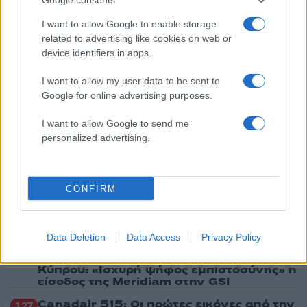
κλαρίνα αποχαιρέτησαν την εμβληματική
φωνή της μεταπολίτευσης
I want to allow Google to enable storage
related to advertising like cookies on web or
3
Ποιος είναι ο ελληνοκύπριος Sir Ντέμης
Χασάμπης: Από το σκάκι, στο Νόμπελ
device identifiers in apps.
Χημείας και στο «τιμόνι» της AI της Google
I want to allow my user data to be sent to
4
Το πολωμένο μελτέμι που τροφοδότησε τις
Google for online advertising purposes.
φωτιές σε Αττική και Βοιωτία: «Από τα
ισχυρότερα επεισόδια των τελευταίων 50
χρόνων»
I want to allow Google to send me
personalized advertising.
5
Ο Κώστας Σαμαράς δημοσίευσε μία παιδική
φωτογραφία για την επέτειο θανάτου της
αδελφής του, Λένας
CONFIRM
Πιο σχολιασμένα
Data Deletion
Data Access
Privacy Policy
Μητσοτάκης στην υπογραφή συμφωνίας
198
για την ηλεκτρική διασύνδεση Ελλάδας –
Κύπρου: «Ισχυρή ψήφος εμπιστοσύνης» η
είσοδος της Meridiam στην GSI
Canadair 515: Οι πρώτες εικόνες από την
127