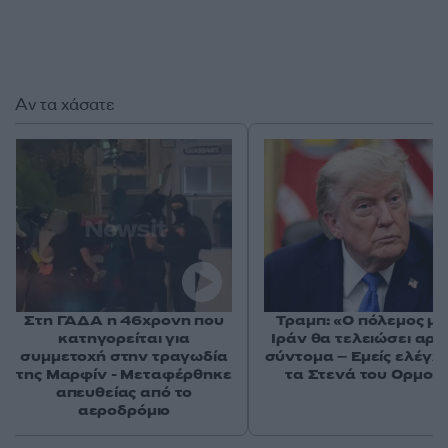
Αν τα χάσατε
Στη ΓΑΔΑ η 46χρονη που
Τραμπ: «Ο πόλεμος με
κατηγορείται για
Ιράν θα τελειώσει αρκ
συμμετοχή στην τραγωδία
σύντομα – Εμείς ελέγχ
της Μαρφίν - Μεταφέρθηκε
τα Στενά του Ορμού
απευθείας από το
αεροδρόμιο