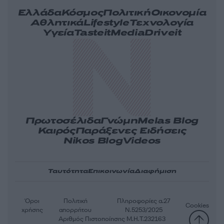
Ελλάδα
Κόσμος
Πολιτική
Οικονομία
Αθλητικά
Lifestyle
Τεχνολογία
Υγεία
Tasteit
Media
Driveit
Πρωτοσέλιδα
Γνώμη
Melas Blog
Καιρός
Παράξενες Ειδήσεις
Nikos Blog
Videos
Ταυτότητα
Επικοινωνία
Διαφήμιση
Όροι
Πολιτική
Πληροφορίες α.27
Cookies
χρήσης
απορρήτου
Ν.5253/2025
Αριθμός Πιστοποίησης Μ.Η.Τ.232163