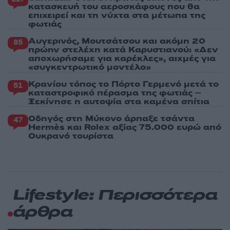
κατασκευή του αεροσκάφους που θα
επιχειρεί και τη νύχτα στα μέτωπα της
φωτιάς
Αυγερινός, Μουτσάτσου και ακόμη 20
85
πρώην στελέχη κατά Καρυστιανού: «Δεν
αποχωρήσαμε για καρέκλες», αιχμές για
«συγκεντρωτικό μοντέλο»
Κρανίου τόπος το Πόρτο Γερμενό μετά το
51
καταστροφικό πέρασμα της φωτιάς –
Ξεκίνησε η αυτοψία στα καμένα σπίτια
Οδηγός στη Μύκονο άρπαξε τσάντα
47
Hermès και Rolex αξίας 75.000 ευρώ από
Ουκρανό τουρίστα
Lifestyle: Περισσότερα
άρθρα