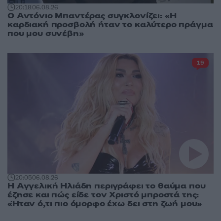
20:18
06.08.26
Ο Αντόνιο Μπαντέρας συγκλονίζει: «Η
καρδιακή προσβολή ήταν το καλύτερο πράγμα
που μου συνέβη»
19
20:05
06.08.26
Η Αγγελική Ηλιάδη περιγράφει το θαύμα που
έζησε και πώς είδε τον Χριστό μπροστά της:
«Ήταν ό,τι πιο όμορφο έχω δει στη ζωή μου»