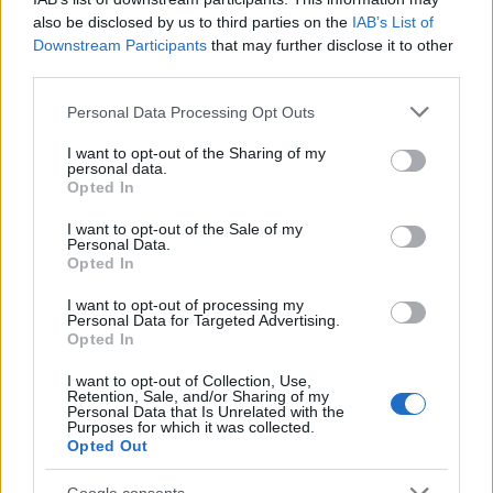
Lifestyle
also be disclosed by us to third parties on the
IAB’s List of
ΔΗΜΗΤΡΗΣ ΚΩΝΣΤΑΝΤΑΡΑΣ
Downstream Participants
that may further disclose it to other
ΕΙΡΗΝΗ ΝΙΚΟΛΟΠΟΥΛΟΥ
third parties.
Please note that this website/app uses one or more Google
Share:
Personal Data Processing Opt Outs
services and may gather and store information including but
not limited to your visit or usage behaviour. You may click to
I want to opt-out of the Sharing of my
Ακολουθήστε το Νewsit.gr στο
Google News
και
personal data.
grant or deny consent to Google and its third-party tags to
ενημερωθείτε πρώτοι για όλη την ειδησεογραφία και τα
Opted In
use your data for below specified purposes in below Google
τελευταία νέα
της ημέρας
consent section.
I want to opt-out of the Sale of my
Personal Data.
Opted In
I want to opt-out of processing my
Personal Data for Targeted Advertising.
Opted In
Πιο δημοφιλή
I want to opt-out of Collection, Use,
1
Έφυγαν οι συνεργάτες, μένει η Μαρία
Retention, Sale, and/or Sharing of my
Καρυστιανού - Η επόμενη μέρα για την
Personal Data that Is Unrelated with the
Purposes for which it was collected.
«Ελπίδα για τη Δημοκρατία»
Opted Out
2
Συγκίνηση στο τελευταίο αντίο στον Λάκη
Χαλκιά: Με την «Φάμπρικα», λαούτο και
Google consents