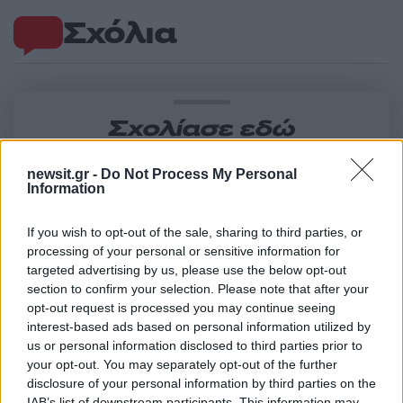
Σχόλια
Σχολίασε εδώ
newsit.gr -
Do Not Process My Personal
50 /50
Information
If you wish to opt-out of the sale, sharing to third parties, or
processing of your personal or sensitive information for
targeted advertising by us, please use the below opt-out
section to confirm your selection. Please note that after your
2000 /2000
opt-out request is processed you may continue seeing
Υποβολή σχολίου
interest-based ads based on personal information utilized by
us or personal information disclosed to third parties prior to
your opt-out. You may separately opt-out of the further
Όροι Χρήσης
. Το site προστατεύεται από reCAPTCHA, ισχύουν
Πολιτική Απορρήτου
&
Όροι Χρήσης
της Google.
disclosure of your personal information by third parties on the
IAB’s list of downstream participants. This information may