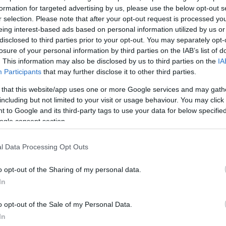
formation for targeted advertising by us, please use the below opt-out s
r selection. Please note that after your opt-out request is processed y
eing interest-based ads based on personal information utilized by us or
disclosed to third parties prior to your opt-out. You may separately opt-
losure of your personal information by third parties on the IAB’s list of
. This information may also be disclosed by us to third parties on the
IA
Participants
that may further disclose it to other third parties.
 that this website/app uses one or more Google services and may gath
including but not limited to your visit or usage behaviour. You may click 
 to Google and its third-party tags to use your data for below specifi
ogle consent section.
l Data Processing Opt Outs
γυναίκες, νομίζω στην πλειοψηφία των γυναικών, που
o opt-out of the Sharing of my personal data.
 κι εγώ μία ατυχή εγκυμοσύνη. Είχα μία αποβολή πριν
In
α. Μας στοίχισε, στενοχωρηθήκαμε, και δεν σου κρύ
ο άκρο. Ήμουν στην άρνηση μετά. Μάλλον ήταν άμυν
o opt-out of the Sale of my Personal Data.
ρώνοντας η Ελεάνα Παπαϊωάννου.
In