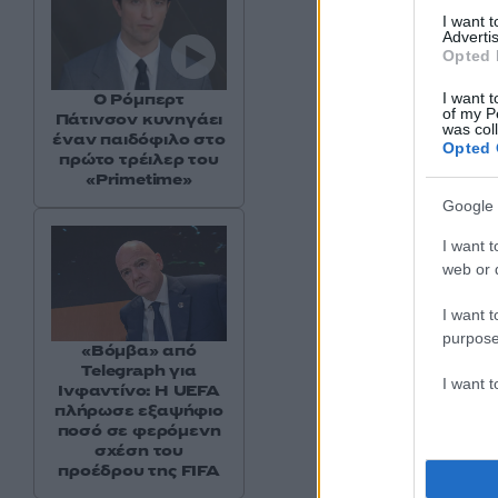
I want 
Advertis
Opted 
I want t
Ο Ρόμπερτ
of my P
Πάτινσον κυνηγάει
was col
έναν παιδόφιλο στο
Opted 
πρώτο τρέιλερ του
«Primetime»
Google 
I want t
web or d
I want t
purpose
«Βόμβα» από
Telegraph για
I want 
Ινφαντίνο: Η UEFA
πλήρωσε εξαψήφιο
ποσό σε φερόμενη
σχέση του
προέδρου της FIFA