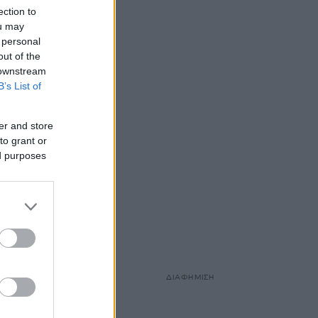
ection to
ou may
 personal
out of the
 downstream
B’s List of
er and store
to grant or
ed purposes
βω ότι
ΔΙΑΦΗΜΙΣΗ
α»,