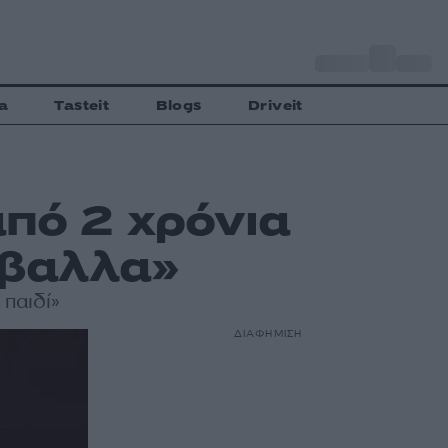
o
Αθήνα
31
C
a
Tasteit
Blogs
Driveit
πό 2 χρόνια
πέβαλλα»
 παιδί»
ΔΙΑΦΗΜΙΣΗ