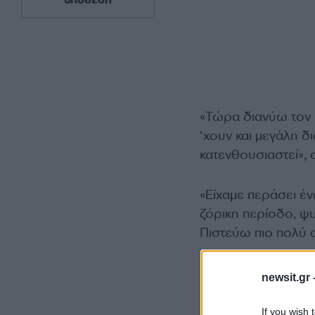
υπόθεση
«Τώρα διανύω τον έ
‘χουν και μεγάλη δι
κατενθουσιαστεί»,
«Είχαμε περάσει έν
ζόρικη περίοδο, ψυ
Πιστεύω πιο πολύ 
newsit.gr 
If you wish 