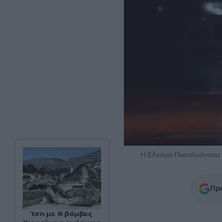
Η Ελεάνα Παπαϊωάννου
Προ
Ίση με 6 βόμβες