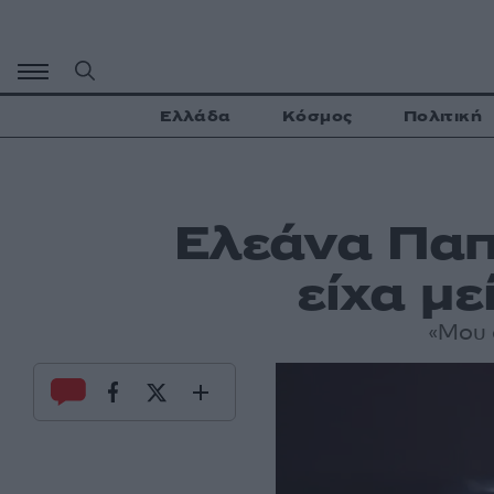
Μετάβαση
σε
περιεχόμενο
Ελλάδα
Κόσμος
Πολιτική
Ελεάνα Παπ
είχα με
«Μου σ