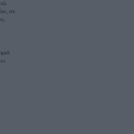
ρά.
χε, σε
ο,
αμιά
 τω