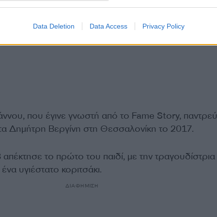
Data Deletion
Data Access
Privacy Policy
ννου, που έγινε γνωστή από το Fame Story, παντρε
τα Δημήτρη Βεργίνη στη Θεσσαλονίκη το 2017.
 απέκτησε το πρώτο του παιδί, με την τραγουδίστρια
ένα υγιέστατο κοριτσάκι.
ΔΙΑΦΗΜΙΣΗ