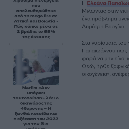
Χιροσίμα η ενέργεια
Η
Ελεάνα Παπαϊω
που
Μιλώντας στην εκπ
απελευθερώθηκε
από τη mega fire σε
ένα πρόβλημα υγεί
Αττική και Βοιωτία -
Δημήτρη Βεργίνη.
Πώς κάηκε μέσα σε
2 βράδια το 55%
της έκτασης
Στα γυρίσματα του 
Παπαϊωάννου πως «έ
φορά να μην είναι 
Θεώ, ήρθε ξαφνικά 
οικογένεια», ανέφ
Marfin: «Δεν
υπάρχει
ταυτοποίηση» λέει ο
δικηγόρος της
46χρονης – Η
ξανθιά κοτσίδα και
η εξέταση του 2022
για την ίδια