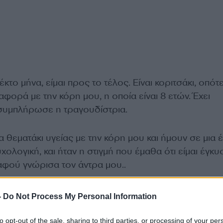
κτο μήνα, είμαι προς το τέλος. Είναι κοριτσάκι, οπότ
αφορά με την κόρη μου, η οποία είναι 8 ετών. Έχει
 συμπλήρωσε η τραγουδίστρια.
α θεματάκι υγείας με την κόρη μου και ήμουν σε μια έ
χολογική, και ήταν η στιγμή που έμαθα ότι είμαι έγκυ
αφού γνώρισα τον άντρα μου..
-
Do Not Process My Personal Information
to opt-out of the sale, sharing to third parties, or processing of your per