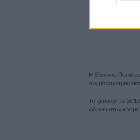
Η Ελεάννα Παπαϊωά
τον μπασκετμπολίσ
Το ζευγάρι το 2018
φέρνει στον κόσμο 