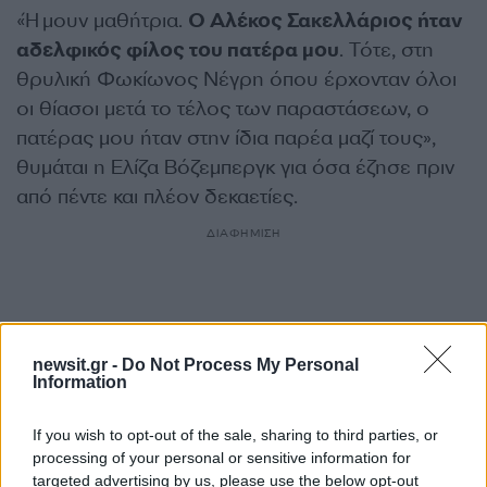
«Ήμουν μαθήτρια.
Ο Αλέκος Σακελλάριος ήταν
αδελφικός φίλος του πατέρα μου
. Τότε, στη
θρυλική Φωκίωνος Νέγρη όπου έρχονταν όλοι
οι θίασοι μετά το τέλος των παραστάσεων, ο
πατέρας μου ήταν στην ίδια παρέα μαζί τους»,
θυμάται η Ελίζα Βόζεμπεργκ για όσα έζησε πριν
από πέντε και πλέον δεκαετίες.
ΔΙΑΦΗΜΙΣΗ
newsit.gr -
Do Not Process My Personal
Information
If you wish to opt-out of the sale, sharing to third parties, or
processing of your personal or sensitive information for
targeted advertising by us, please use the below opt-out