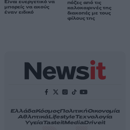
Είναι ευεργετικό να
πόζες από τις
μπορείς να ακούς
καλοκαιρινές της
έναν ειδικό
διακοπές με τους
φίλους της
Ελλάδα
Κόσμος
Πολιτική
Οικονομία
Αθλητικά
Lifestyle
Τεχνολογία
Υγεία
Tasteit
Media
Driveit