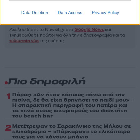
ΕΛΙΖΑ ΒΟΖΕΝΜΠΕΡΓΚ
ΝΙΚΟΣ ΓΑΛΑΝΟΣ
Data Deletion
Data Access
Privacy Policy
Share:
Ακολουθήστε το Νewsit.gr στο
Google News
και
ενημερωθείτε πρώτοι για όλη την ειδησεογραφία και τα
τελευταία νέα
της ημέρας
Πιο δημοφιλή
1
Πάρος: «Αν ήταν κάποιος πάνω από την
πισίνα, δε θα είχα θρηνήσει το παιδί μου» –
Η σπαρακτική περιγραφή του πατέρα και
τα κενά στους ισχυρισμούς του ιδιοκτήτη
του beach bar
2
Μετέτρεψαν το Σαρακήνικο της Μήλου σε
ελικοδρόμιο – «Πάρκαραν» το ελικόπτερο
τους για να κάνουν μπάνιο