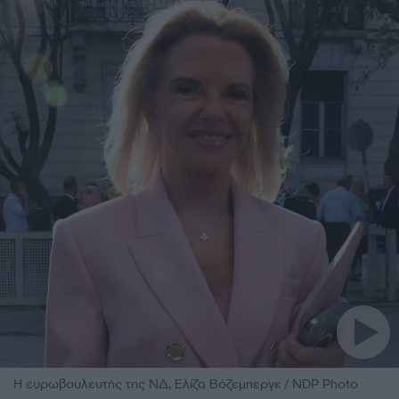
Η ευρωβουλευτής της ΝΔ, Ελίζα Βόζεμπεργκ / NDP Photo