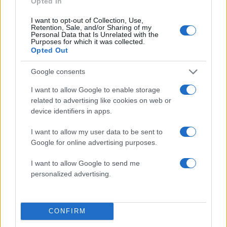
Σχόλια
Opted In
I want to opt-out of Collection, Use,
Retention, Sale, and/or Sharing of my
Personal Data that Is Unrelated with the
Purposes for which it was collected.
Opted Out
Σχολίασε εδώ
Google consents
50 /50
I want to allow Google to enable storage
related to advertising like cookies on web or
device identifiers in apps.
I want to allow my user data to be sent to
Google for online advertising purposes.
2000 /2000
I want to allow Google to send me
Υποβολή σχολίου
personalized advertising.
Όροι Χρήσης
. Το site προστατεύεται από reCAPTCHA, ισχύουν
Πολιτική Απορρήτου
&
Όροι Χρήσης
της Google.
CONFIRM
Lifestyle