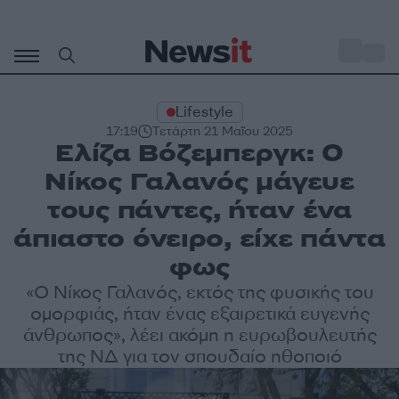
Μετάβαση
σε
o
29
περιεχόμενο
Lifestyle
17:19
Τετάρτη 21 Μαΐου 2025
Ελίζα Βόζεμπεργκ: Ο
Νίκος Γαλανός μάγευε
τους πάντες, ήταν ένα
άπιαστο όνειρο, είχε πάντα
φως
«Ο Νίκος Γαλανός, εκτός της φυσικής του
ομορφιάς, ήταν ένας εξαιρετικά ευγενής
άνθρωπος», λέει ακόμη η ευρωβουλευτής
της ΝΔ για τον σπουδαίο ηθοποιό