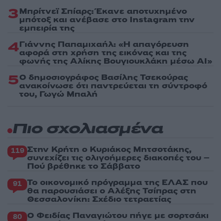
3
Μπρίτνεϊ Σπίαρς: Έκανε αποτυχημένο
μπότοξ και ανέβασε στο Instagram την
εμπειρία της
4
Γιάννης Παπαμιχαήλ: «Η απαγόρευση
αφορά στη χρήση της εικόνας και της
φωνής της Αλίκης Βουγιουκλάκη μέσω AI»
5
Ο δημοσιογράφος Βασίλης Τσεκούρας
ανακοίνωσε ότι παντρεύεται τη σύντροφό
του, Γωγώ Μπαλή
Πιο σχολιασμένα
Στην Κρήτη ο Κυριάκος Μητσοτάκης,
119
συνεχίζει τις ολιγοήμερες διακοπές του –
Πού βρέθηκε το Σάββατο
Το οικονομικό πρόγραμμα της ΕΛΑΣ που
91
θα παρουσιάσει ο Αλέξης Τσίπρας στη
Θεσσαλονίκη: Σχέδιο τετραετίας
Ο Φειδίας Παναγιώτου πήγε με σορτσάκι
80