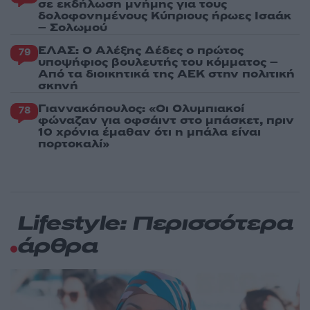
σε εκδήλωση μνήμης για τους
δολοφονημένους Κύπριους ήρωες Ισαάκ
– Σολωμού
ΕΛΑΣ: Ο Αλέξης Δέδες ο πρώτος
79
υποψήφιος βουλευτής του κόμματος –
Από τα διοικητικά της ΑΕΚ στην πολιτική
σκηνή
Γιαννακόπουλος: «Οι Ολυμπιακοί
78
φώναζαν για οφσάιντ στο μπάσκετ, πριν
10 χρόνια έμαθαν ότι η μπάλα είναι
πορτοκαλί»
Lifestyle: Περισσότερα
άρθρα