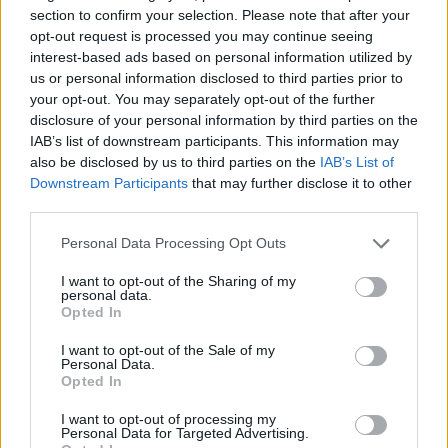
section to confirm your selection. Please note that after your
opt-out request is processed you may continue seeing
interest-based ads based on personal information utilized by
Αν τα χάσατε
us or personal information disclosed to third parties prior to
your opt-out. You may separately opt-out of the further
disclosure of your personal information by third parties on the
IAB’s list of downstream participants. This information may
also be disclosed by us to third parties on the
IAB’s List of
Downstream Participants
that may further disclose it to other
third parties.
Please note that this website/app uses one or more Google
Personal Data Processing Opt Outs
services and may gather and store information including but
not limited to your visit or usage behaviour. You may click to
I want to opt-out of the Sharing of my
Φωτιά στον Κουβαρά
Η Μαρία Καρυστιαν
personal data.
grant or deny consent to Google and its third-party tags to
Αττικής: Μήνυμα του 112
απαντά για τις μαζικ
Opted In
use your data for below specified purposes in below Google
για εκκένωση του Αγίου
αποχωρήσεις: Είχαμ
Στυλιανού προς Καλύβια –
αντιληφθεί το παρακίν
consent section.
I want to opt-out of the Sale of my
Διακοπή κυκλοφορίας στη
ο Θανάσης Αυγερινός 
Personal Data.
Λεωφόρο Λαυρίου
προσέγγισε
Opted In
I want to opt-out of processing my
Personal Data for Targeted Advertising.