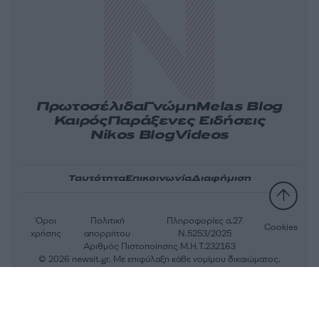
Πρωτοσέλιδα
Γνώμη
Melas Blog
Καιρός
Παράξενες Ειδήσεις
Nikos Blog
Videos
Ταυτότητα
Επικοινωνία
Διαφήμιση
Όροι
Πολιτική
Πληροφορίες α.27
Cookies
χρήσης
απορρήτου
Ν.5253/2025
Αριθμός Πιστοποίησης Μ.Η.Τ.232163
© 2026 newsit.gr. Με επιφύλαξη κάθε νομίμου δικαιώματος.