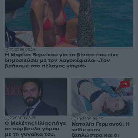
21:31
09.08.26
Η Μαρίνα Βερνίκου για το βίντεο που είχε
δημοσιεύσει με τον λαγοκέφαλο: «Τον
βρήκαμε στο πέλαγος νεκρό»
12
20:03
09.08.26
19:32
09.08.26
Ο Μελέτης Ηλίας πήγε
Ναταλία Γερμανού: Η
σε σύμβουλο γάμου
selfie στην
με τη γυναίκα του:
ξαπλώστρα και οι