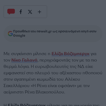
Προσθήκη του newsit.gr ως προτεινόμενη πηγή στην
Google
Με συγκίνηση μίλησε η
Ελίζα Βόζεμπεργκ
για
τον
Νίκο Γαλανό
, περιγράφοντάς τον με τα πιο
θερμά λόγια. Η ευρωβουλευτής της ΝΔ είχε
εμφανιστεί στο πλευρό του αξέχαστου ηθοποιού
στην αγαπημένη κωμωδία του Αλέκου
Σακελλάριου «Η Ρένα είναι οφσάιντ» με την
αείμνηστη Ρένα Βλαχοπούλου.
Η
Ελίζα Βόζεμπεργκ
μίλησε για τη γνωριμία της