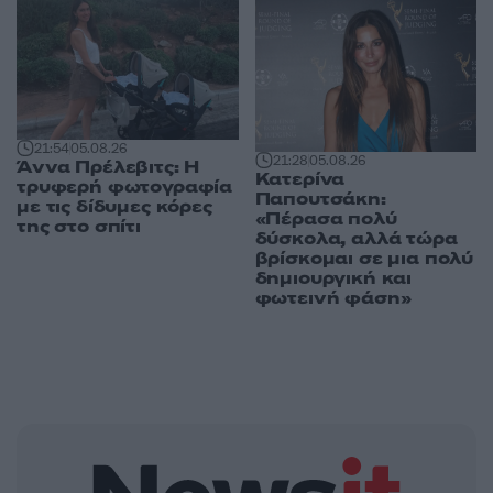
21:54
05.08.26
21:28
05.08.26
Άννα Πρέλεβιτς: Η
Κατερίνα
τρυφερή φωτογραφία
Παπουτσάκη:
με τις δίδυμες κόρες
«Πέρασα πολύ
της στο σπίτι
δύσκολα, αλλά τώρα
βρίσκομαι σε μια πολύ
δημιουργική και
φωτεινή φάση»