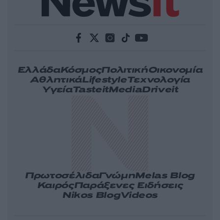
Ελλάδα
Κόσμος
Πολιτική
Οικονομία
Αθλητικά
Lifestyle
Τεχνολογία
Υγεία
Tasteit
Media
Driveit
Πρωτοσέλιδα
Γνώμη
Melas Blog
Καιρός
Παράξενες Ειδήσεις
Nikos Blog
Videos