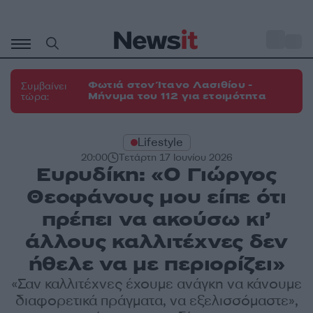
Μετάβαση
σε
o
27
περιεχόμενο
Φωτιά στον Ίτανο Λασιθίου -
Συμβαίνει
Μήνυμα του 112 για ετοιμότητα
τώρα:
Lifestyle
20:00
Τετάρτη 17 Ιουνίου 2026
Ευρυδίκη: «Ο Γιώργος
Θεοφάνους μου είπε ότι
πρέπει να ακούσω κι’
άλλους καλλιτέχνες δεν
ήθελε να με περιορίζει»
«Σαν καλλιτέχνες έχουμε ανάγκη να κάνουμε
διαφορετικά πράγματα, να εξελισσόμαστε»,