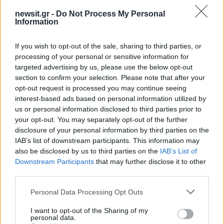
newsit.gr -
Do Not Process My Personal
Information
Σχολίασε εδώ
If you wish to opt-out of the sale, sharing to third parties, or
processing of your personal or sensitive information for
50 /50
targeted advertising by us, please use the below opt-out
section to confirm your selection. Please note that after your
opt-out request is processed you may continue seeing
interest-based ads based on personal information utilized by
us or personal information disclosed to third parties prior to
your opt-out. You may separately opt-out of the further
2000 /2000
disclosure of your personal information by third parties on the
IAB’s list of downstream participants. This information may
Υποβολή σχολίου
also be disclosed by us to third parties on the
IAB’s List of
Downstream Participants
that may further disclose it to other
Όροι Χρήσης
. Το site προστατεύεται από reCAPTCHA, ισχύουν
third parties.
Πολιτική Απορρήτου
&
Όροι Χρήσης
της Google.
Please note that this website/app uses one or more Google
Personal Data Processing Opt Outs
Lifestyle
services and may gather and store information including but
ΕΥΡΥΔΙΚΗ
not limited to your visit or usage behaviour. You may click to
I want to opt-out of the Sharing of my
personal data.
grant or deny consent to Google and its third-party tags to