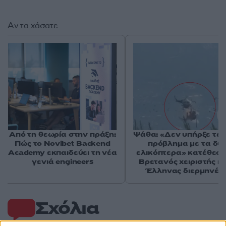
Αν τα χάσατε
Από τη θεωρία στην πράξη:
Ψάθα: «Δεν υπήρξε τεχ
Πώς το Novibet Backend
πρόβλημα με τα δύ
Academy εκπαιδεύει τη νέα
ελικόπτερα» κατέθεσα
γενιά engineers
Βρετανός χειριστής κα
Έλληνας διερμηνέα
Σχόλια