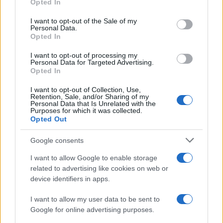
Share:
Opted In
use your data for below specified purposes in below Google
consent section.
I want to opt-out of the Sale of my
Ακολουθήστε το Νewsit.gr στο
Google News
και
Personal Data.
ενημερωθείτε πρώτοι για όλη την ειδησεογραφία και τα
Opted In
τελευταία νέα
της ημέρας
I want to opt-out of processing my
Personal Data for Targeted Advertising.
Opted In
I want to opt-out of Collection, Use,
Retention, Sale, and/or Sharing of my
Personal Data that Is Unrelated with the
Πιο δημοφιλή
Purposes for which it was collected.
Opted Out
1
Τουρισμός για Όλους 2026: Σήμερα ανοίγει
η πλατφόρμα – Ποια ΑΦΜ προηγούνται
Google consents
στις αιτήσεις
I want to allow Google to enable storage
2
Κυψέλη: Ο περίεργος ηλικιωμένος και το
related to advertising like cookies on web or
ταξίδι στην Αράχωβα – Όσα ισχυρίστηκε ο
device identifiers in apps.
26χρονος για τον θάνατο της Βρετανίδας
3
Η φωτιά στη Δυτική Αττική, από την
I want to allow my user data to be sent to
κορυφή του Κιθαιρώνα – Το εντυπωσιακό
Google for online advertising purposes.
timelapse βίντεο