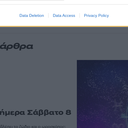
Στα Χανιά για ο
στας ρωτούσε πόσο να
52
με την σύζυγό τ
ίτσι - Το παιδί
Data Deletion
Data Access
Privacy Policy
α άρθρα
 σήμερα Σάββατο 8
οβλέπει το ζώδιο και ο ωροσκόπος;