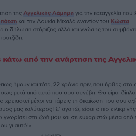
ρτηση της
Αγγελικής Λάμπρη
για την καταγγελία που 
Μπότση
και την Λουκία Μιχαλά εναντίον του
Κώστα
 η δήλωση στήριξης αλλά και γνώσης του συμβάντ
πουτζίδη.
 κάτω από την ανάρτηση της Αγγελι
Όπως ήμουν και τότε, 22 χρόνια πριν, που ήρθες στο σ
έσως μετά από αυτό που σου συνέβη. Θα είμαι δίπλ
σο χρειαστεί μέχρι να πάρεις τη δικαίωση που σου αξί
σμος μας καλύτερος! Σ’ αγαπώ, είσαι ο πιο ειλικρινής
γνωρίσει στη ζωή μου και σε ευχαριστώ μέσα από 
ου γι αυτό!»
ΔΙΑΦΗΜΙΣΗ