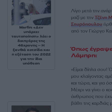
Λίγο μετά την ανά
μαζί με την
Τζένη 
Σπυρόπουλου
ήρθε
Marfin: «Δεν
από τον Γιώργο Κα
υπάρχει
ταυτοποίηση» λέει ο
δικηγόρος της
46χρονης – Η
Όπως έγραψε
ξανθιά κοτσίδα και
Λάμπρη:
η εξέταση του 2022
για την ίδια
υπόθεση
«Είμαι δίπλα σου! 
μου κλαίγοντας αμ
και τώρα, και για ό
Μέχρι να γίνει ο κο
άνθρωπος που έχω 
βάθη της καρδιάς μ