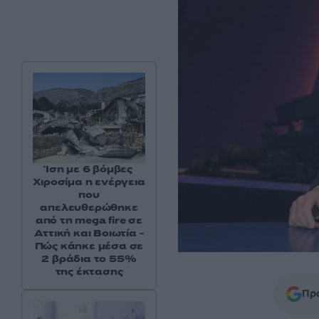
Ίση με 6 βόμβες
Χιροσίμα η ενέργεια
που
απελευθερώθηκε
από τη mega fire σε
Αττική και Βοιωτία -
Πώς κάηκε μέσα σε
2 βράδια το 55%
της έκτασης
Προ