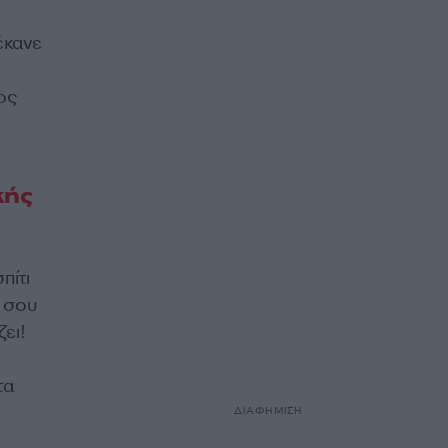
έκανε
ος
κής
πίτι
α σου
ζει!
τα
ΔΙΑΦΗΜΙΣΗ