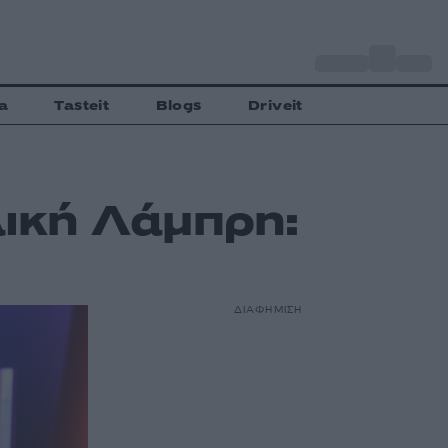
o
Αθήνα
31
C
a
Tasteit
Blogs
Driveit
λική Λάμπρη:
ΔΙΑΦΗΜΙΣΗ