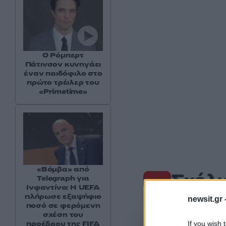
Ο Ρόμπερτ
Πάτινσον κυνηγάει
έναν παιδόφιλο στο
πρώτο τρέιλερ του
«Primetime»
«Βόμβα» από
Σχόλι
Telegraph για
Ινφαντίνο: Η UEFA
πλήρωσε εξαψήφιο
newsit.gr 
ποσό σε φερόμενη
σχέση του
προέδρου της FIFA
If you wish 