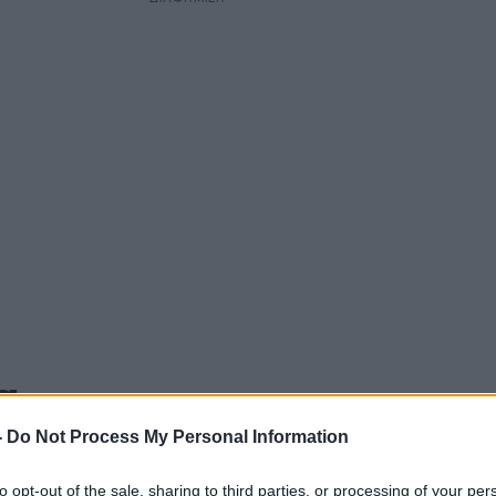
α
-
Do Not Process My Personal Information
to opt-out of the sale, sharing to third parties, or processing of your per