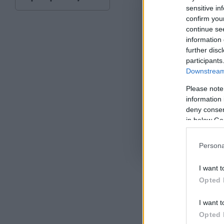
sensitive in
confirm you
continue se
information 
further disc
participants
Downstream 
Please note
information 
deny consent
in below Go
Όροι Χρήσης
. Το site π
Persona
Google.
I want t
ΑΓΓΕΛΙΚΗ Λ
Opted 
I want t
Opted 
Ακολου