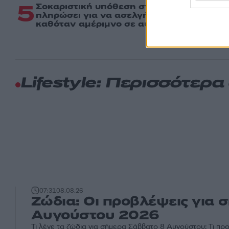
5
Σοκαριστική υπόθεση στην Κρήτη: Τουρί
πληρώσει για να ασελγήσει σε 10χρονο κορ
καθόταν αμέριμνο σε αυλή επιχείρησης
Lifestyle: Περισσότερ
07:31
08.08.26
Ζώδια: Οι προβλέψεις για
Αυγούστου 2026
Τι λένε τα ζώδια για σήμερα Σάββατο 8 Αυγούστου; Τι πρ