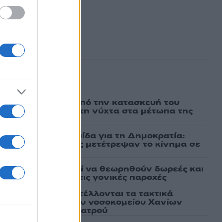
ασμένα
ι πρώτες εικόνες από την κατασκευή του
 θα επιχειρεί και τη νύχτα στα μέτωπα της
μαχαίρια στην Ελπίδα για τη Δημοκρατία:
ρατσία και Γαλανός μετέτρεψαν το κίνημα σε
ό κόμμα»
άτων: Πότε μπορεί να θεωρηθούν δωρεές και
ος – Τι ισχυεί για τις γονικές παροχές
ως αληθινό - Aναστέλλονται τα τακτικά
γειοχειρουργού του νοσοκομείου Χανίων
το μηχανάκι του γιατρού