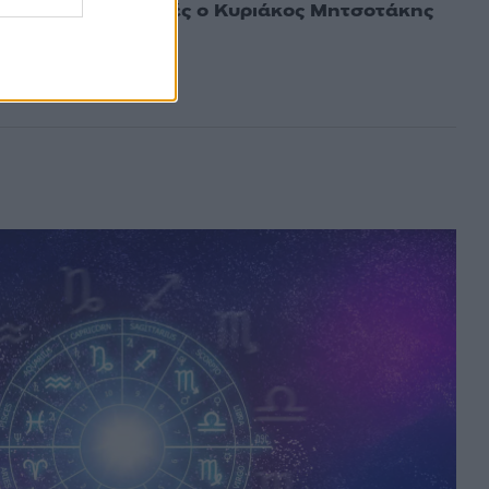
λιγοήμερες διακοπές ο Κυριάκος Μητσοτάκης
ου Μαρέβα