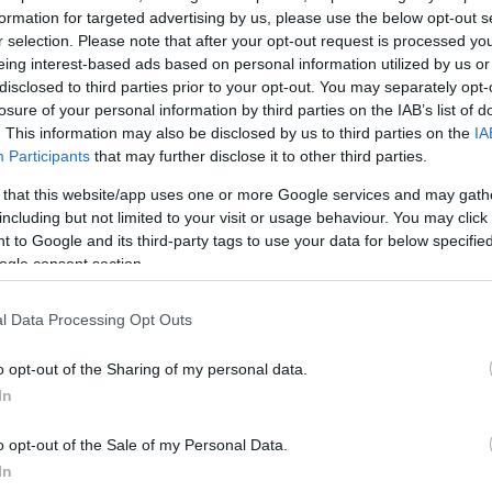
Σχολίασε εδώ
formation for targeted advertising by us, please use the below opt-out s
r selection. Please note that after your opt-out request is processed y
eing interest-based ads based on personal information utilized by us or
disclosed to third parties prior to your opt-out. You may separately opt-
50
losure of your personal information by third parties on the IAB’s list of
. This information may also be disclosed by us to third parties on the
IA
Participants
that may further disclose it to other third parties.
 that this website/app uses one or more Google services and may gath
2000 /
including but not limited to your visit or usage behaviour. You may click 
 to Google and its third-party tags to use your data for below specifi
Υποβολή σχολίου
ogle consent section.
ροστατεύεται από reCAPTCHA, ισχύουν
Πολιτική Απορρήτου
&
Όροι Χρήσης
της
l Data Processing Opt Outs
Lifestyle
o opt-out of the Sharing of my personal data.
ΑΜΠΡΗ
ΚΩΣΤΑΣ ΣΠΥΡΟΠΟΥΛΟΣ
ΤΖΕΝΗ ΜΠΟΤ
In
Share:
o opt-out of the Sale of my Personal Data.
In
θήστε το Νewsit.gr στο
Google News
και ενημερωθείτε