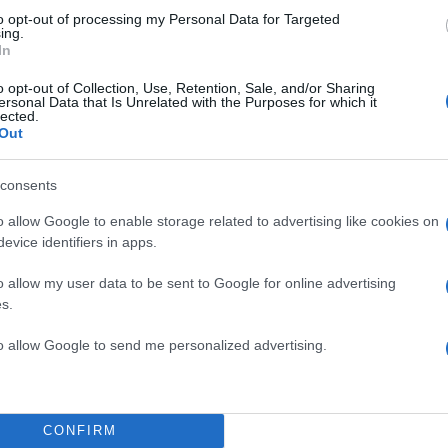
 για όλη την ειδησεογραφία και τα
τελευταία νέα
της
to opt-out of processing my Personal Data for Targeted
ing.
ς
In
o opt-out of Collection, Use, Retention, Sale, and/or Sharing
ersonal Data that Is Unrelated with the Purposes for which it
lected.
Out
Πιο σχολι
consents
α απολογηθεί την
Canadair 515: Ο
131
o allow Google to enable storage related to advertising like cookies on
δήλωση όπως και
αεροσκάφους που
φωτιάς
evice identifiers in apps.
ίο με νεκρούς
Βγήκαν ξανά τα 
87
o allow my user data to be sent to Google for online advertising
 κατέγραψε τη
«Καρυστιανού, Γ
s.
φοβικό αρχηγικ
για τον έναν χρόνο
Μεταφορές χρημ
71
to allow Google to send me personalized advertising.
αμαρά
να επιβληθεί φόρ
Απίστευτο κι όμ
58
ς ανθρωποκτονίες
ραντεβού του αγ
επειδή κλάπηκε 
CONFIRM