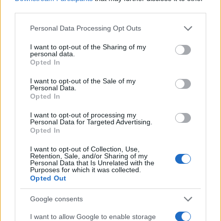
Πολιτική Απορρήτου
&
Όροι Χρήσης
της Google.
third parties.
Lifestyle
Please note that this website/app uses one or more Google
Personal Data Processing Opt Outs
ΑΓΩΓΗ
ΓΙΩΡΓΟΣ ΚΙΜΟΥΛΗΣ
ΣΕΗ
services and may gather and store information including but
not limited to your visit or usage behaviour. You may click to
I want to opt-out of the Sharing of my
Share:
personal data.
grant or deny consent to Google and its third-party tags to
Opted In
use your data for below specified purposes in below Google
Ακολουθήστε το Νewsit.gr στο
Google News
και
consent section.
I want to opt-out of the Sale of my
ενημερωθείτε πρώτοι για όλη την ειδησεογραφία και τα
Personal Data.
τελευταία νέα
της ημέρας
Opted In
I want to opt-out of processing my
Personal Data for Targeted Advertising.
Opted In
I want to opt-out of Collection, Use,
Retention, Sale, and/or Sharing of my
Πιο δημοφιλή
Personal Data that Is Unrelated with the
Purposes for which it was collected.
Opted Out
1
Έφυγαν οι συνεργάτες, μένει η Μαρία
Καρυστιανού - Η επόμενη μέρα για την
«Ελπίδα για τη Δημοκρατία»
Google consents
2
Συγκίνηση στο τελευταίο αντίο στον Λάκη
I want to allow Google to enable storage