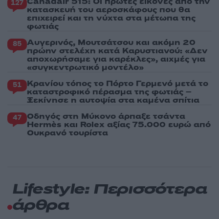
Canadair 515: Οι πρώτες εικόνες από την
127
κατασκευή του αεροσκάφους που θα
επιχειρεί και τη νύχτα στα μέτωπα της
φωτιάς
Αυγερινός, Μουτσάτσου και ακόμη 20
85
πρώην στελέχη κατά Καρυστιανού: «Δεν
αποχωρήσαμε για καρέκλες», αιχμές για
«συγκεντρωτικό μοντέλο»
Κρανίου τόπος το Πόρτο Γερμενό μετά το
51
καταστροφικό πέρασμα της φωτιάς –
Ξεκίνησε η αυτοψία στα καμένα σπίτια
Οδηγός στη Μύκονο άρπαξε τσάντα
47
Hermès και Rolex αξίας 75.000 ευρώ από
Ουκρανό τουρίστα
Lifestyle: Περισσότερα
άρθρα