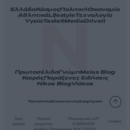
Ελλάδα
Κόσμος
Πολιτική
Οικονομία
Αθλητικά
Lifestyle
Τεχνολογία
Υγεία
Tasteit
Media
Driveit
Πρωτοσέλιδα
Γνώμη
Melas Blog
Καιρός
Παράξενες Ειδήσεις
Nikos Blog
Videos
Ταυτότητα
Επικοινωνία
Διαφήμιση
Όροι
Πολιτική
Πληροφορίες α.27
Cookies
χρήσης
απορρήτου
Ν.5253/2025
Αριθμός Πιστοποίησης Μ.Η.Τ.232163