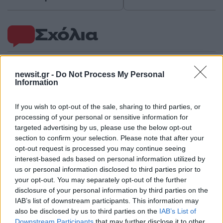
Σχόλια
newsit.gr -
Do Not Process My Personal
Information
Σχολίασε εδώ
If you wish to opt-out of the sale, sharing to third parties, or
processing of your personal or sensitive information for
50 /50
targeted advertising by us, please use the below opt-out
section to confirm your selection. Please note that after your
opt-out request is processed you may continue seeing
interest-based ads based on personal information utilized by
us or personal information disclosed to third parties prior to
2000 /2000
your opt-out. You may separately opt-out of the further
disclosure of your personal information by third parties on the
Υποβολή σχολίου
IAB’s list of downstream participants. This information may
also be disclosed by us to third parties on the
IAB’s List of
Όροι Χρήσης
. Το site προστατεύεται από reCAPTCHA, ισχύουν
Downstream Participants
that may further disclose it to other