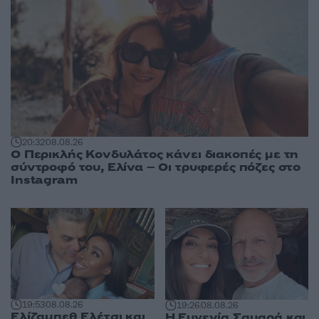
20:32
08.08.26
Ο Περικλής Κονδυλάτος κάνει διακοπές με τη
σύντροφό του, Ελίνα – Οι τρυφερές πόζες στο
Instagram
19:53
08.08.26
19:26
08.08.26
Ελίζαμπεθ Ελέτσι και
Η Ευγενία Σαμαρά και