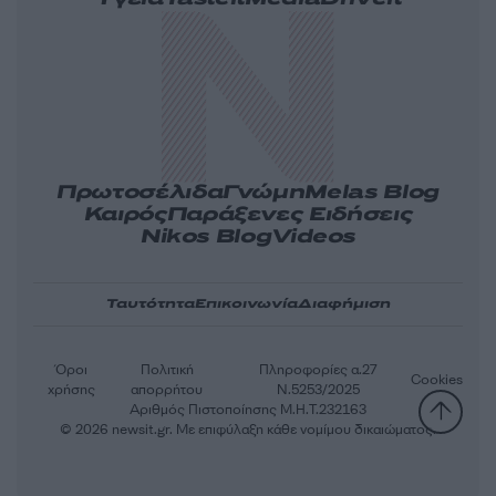
Πρωτοσέλιδα
Γνώμη
Melas Blog
Καιρός
Παράξενες Ειδήσεις
Nikos Blog
Videos
Ταυτότητα
Επικοινωνία
Διαφήμιση
Όροι
Πολιτική
Πληροφορίες α.27
Cookies
χρήσης
απορρήτου
Ν.5253/2025
Αριθμός Πιστοποίησης Μ.Η.Τ.232163
© 2026 newsit.gr. Με επιφύλαξη κάθε νομίμου δικαιώματος.