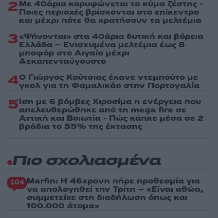
2
Με 40άρια κορυφώνεται το κύμα ζέστης -
Ποιες περιοχές βρίσκονται στο επίκεντρο
και μέχρι πότε θα κρατήσουν τα μελτέμια
3
«Ψήνονται» στα 40άρια δυτική και βόρεια
Ελλάδα – Ενισχυμένα μελτέμια έως 8
μποφόρ στο Αιγαίο μέχρι
Δεκαπενταύγουστο
4
Ο Γιώργος Κούτσιας έκανε ντεμπούτο με
γκολ για τη Φαμαλικάο στην Πορτογαλία
5
Ίση με 6 βόμβες Χιροσίμα η ενέργεια που
απελευθερώθηκε από τη mega fire σε
Αττική και Βοιωτία - Πώς κάηκε μέσα σε 2
βράδια το 55% της έκτασης
Πιο σχολιασμένα
Marfin: Η 46χρονη πήρε προθεσμία για
104
να απολογηθεί την Τρίτη – «Είναι αθώα,
συμμετείχε στη διαδήλωση όπως και
100.000 άτομα»