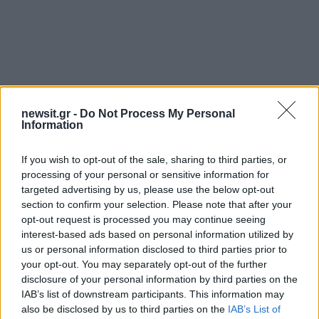
Αν τα χάσατε
newsit.gr -
Do Not Process My Personal
Information
If you wish to opt-out of the sale, sharing to third parties, or
processing of your personal or sensitive information for
targeted advertising by us, please use the below opt-out
section to confirm your selection. Please note that after your
opt-out request is processed you may continue seeing
interest-based ads based on personal information utilized by
Οι 6 όροι «φωτιά» του Ιράν
Τραγωδία στην Πάρο
us or personal information disclosed to third parties prior to
στις ΗΠΑ για τα Στενά του
4χρονος βρέθηκε νεκ
your opt-out. You may separately opt-out of the further
Ορμούζ - «Ποτέ δεν θα
σε πισίνα
disclosure of your personal information by third parties on the
κάνουμε πίσω, είτε σε
IAB’s list of downstream participants. This information may
πόλεμο είτε σε
also be disclosed by us to third parties on the
IAB’s List of
διαπραγματεύσεις»