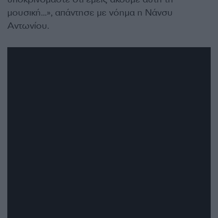
μουσική…», απάντησε με νόημα η Νάνσυ
Αντωνίου.