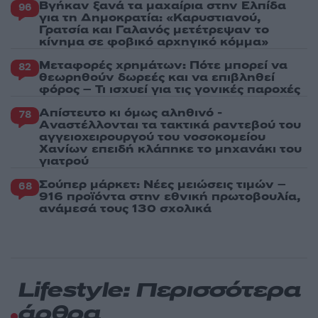
Βγήκαν ξανά τα μαχαίρια στην Ελπίδα
96
για τη Δημοκρατία: «Καρυστιανού,
Γρατσία και Γαλανός μετέτρεψαν το
κίνημα σε φοβικό αρχηγικό κόμμα»
Μεταφορές χρημάτων: Πότε μπορεί να
82
θεωρηθούν δωρεές και να επιβληθεί
φόρος – Τι ισχυεί για τις γονικές παροχές
Απίστευτο κι όμως αληθινό -
78
Aναστέλλονται τα τακτικά ραντεβού του
αγγειοχειρουργού του νοσοκομείου
Χανίων επειδή κλάπηκε το μηχανάκι του
γιατρού
Σούπερ μάρκετ: Νέες μειώσεις τιμών –
68
916 προϊόντα στην εθνική πρωτοβουλία,
ανάμεσά τους 130 σχολικά
Lifestyle: Περισσότερα
άρθρα