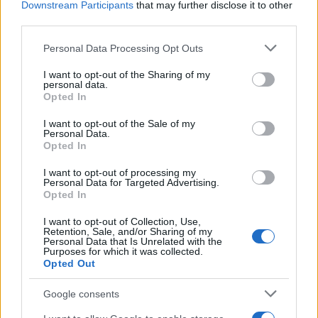
Downstream Participants
that may further disclose it to other
third parties.
Σχόλια
Please note that this website/app uses one or more Google
Personal Data Processing Opt Outs
services and may gather and store information including but
not limited to your visit or usage behaviour. You may click to
I want to opt-out of the Sharing of my
personal data.
grant or deny consent to Google and its third-party tags to
Opted In
use your data for below specified purposes in below Google
consent section.
Σχολίασε εδώ
I want to opt-out of the Sale of my
Personal Data.
Opted In
50 /50
I want to opt-out of processing my
Personal Data for Targeted Advertising.
Opted In
I want to opt-out of Collection, Use,
Retention, Sale, and/or Sharing of my
Personal Data that Is Unrelated with the
2000 /2000
Purposes for which it was collected.
Opted Out
Υποβολή σχολίου
Google consents
Όροι Χρήσης
. Το site προστατεύεται από reCAPTCHA, ισχύουν