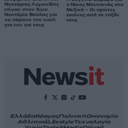
Νεκτάριος Λεμονίδης
ο Νίκος Μουτσινάς στο
πήγαν στον Άγιο
Μεξικό – Οι πρώτες
Νεκτάριο Βούλας για
εικόνες από το ταξίδι
να πάρουν την ευχή
τους
για τον γιο τους
Ελλάδα
Κόσμος
Πολιτική
Οικονομία
Αθλητικά
Lifestyle
Τεχνολογία
Υγεία
Tasteit
Media
Driveit