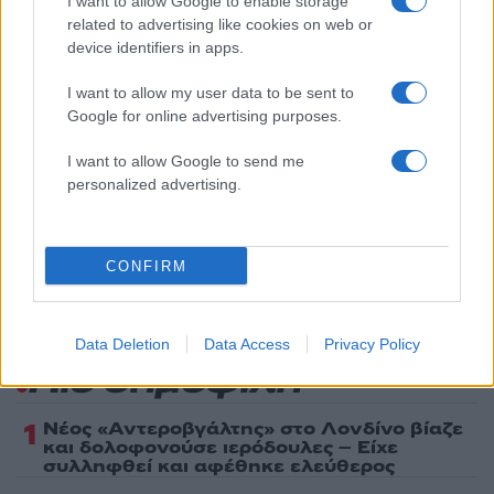
I want to allow Google to enable storage
Πολιτική Απορρήτου
&
Όροι Χρήσης
της Google.
related to advertising like cookies on web or
Lifestyle
device identifiers in apps.
ΓΙΩΡΓΟΣ ΤΣΑΛΙΚΗΣ
I want to allow my user data to be sent to
ΓΡΗΓΟΡΗΣ ΑΡΝΑΟΥΤΟΓΛΟΥ
Google for online advertising purposes.
Share:
I want to allow Google to send me
personalized advertising.
Ακολουθήστε το Νewsit.gr στο
Google News
και
ενημερωθείτε πρώτοι για όλη την ειδησεογραφία και τα
τελευταία νέα
της ημέρας
CONFIRM
Data Deletion
Data Access
Privacy Policy
Πιο δημοφιλή
1
Νέος «Αντεροβγάλτης» στο Λονδίνο βίαζε
και δολοφονούσε ιερόδουλες – Είχε
συλληφθεί και αφέθηκε ελεύθερος