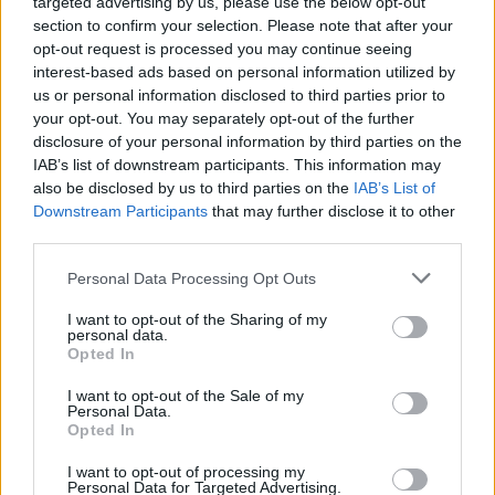
targeted advertising by us, please use the below opt-out
Σχολίασε εδώ
section to confirm your selection. Please note that after your
opt-out request is processed you may continue seeing
interest-based ads based on personal information utilized by
50 /50
us or personal information disclosed to third parties prior to
your opt-out. You may separately opt-out of the further
disclosure of your personal information by third parties on the
IAB’s list of downstream participants. This information may
also be disclosed by us to third parties on the
IAB’s List of
2000 /2000
Downstream Participants
that may further disclose it to other
third parties.
Υποβολή σχολίου
Please note that this website/app uses one or more Google
Personal Data Processing Opt Outs
services and may gather and store information including but
Όροι Χρήσης
. Το site προστατεύεται από reCAPTCHA, ισχύουν
not limited to your visit or usage behaviour. You may click to
I want to opt-out of the Sharing of my
Πολιτική Απορρήτου
&
Όροι Χρήσης
της Google.
personal data.
grant or deny consent to Google and its third-party tags to
Opted In
Lifestyle
use your data for below specified purposes in below Google
ΑΛΕΞΑΝΔΡΑ ΝΙΚΑ
consent section.
I want to opt-out of the Sale of my
Personal Data.
Share:
Opted In
I want to opt-out of processing my
Ακολουθήστε το Νewsit.gr στο
Google News
και
Personal Data for Targeted Advertising.