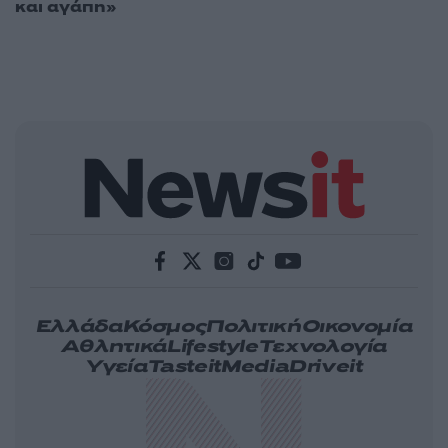
και αγάπη»
Ελλάδα
Κόσμος
Πολιτική
Οικονομία
Αθλητικά
Lifestyle
Τεχνολογία
Υγεία
Tasteit
Media
Driveit