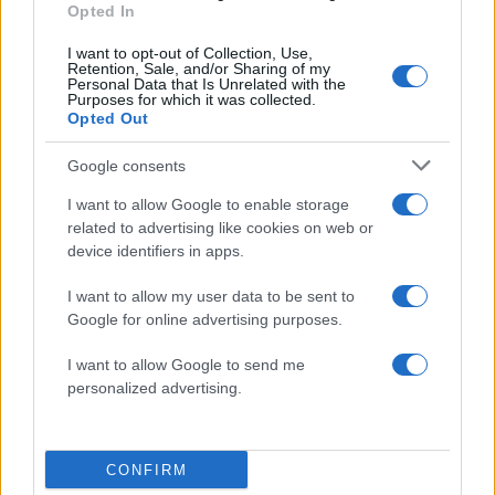
ενημερωθείτε πρώτοι για όλη την ειδησεογραφία και τα
Opted In
τελευταία νέα
της ημέρας
I want to opt-out of Collection, Use,
Retention, Sale, and/or Sharing of my
Personal Data that Is Unrelated with the
Purposes for which it was collected.
Opted Out
Google consents
Πιο δημοφιλή
I want to allow Google to enable storage
1
Έφυγαν οι συνεργάτες, μένει η Μαρία
related to advertising like cookies on web or
Καρυστιανού - Η επόμενη μέρα για την
device identifiers in apps.
«Ελπίδα για τη Δημοκρατία»
2
Συγκίνηση στο τελευταίο αντίο στον Λάκη
I want to allow my user data to be sent to
Χαλκιά: Με την «Φάμπρικα», λαούτο και
Google for online advertising purposes.
κλαρίνα αποχαιρέτησαν την εμβληματική
φωνή της μεταπολίτευσης
I want to allow Google to send me
3
Ο Κώστας Σαμαράς δημοσίευσε μία παιδική
personalized advertising.
φωτογραφία για την επέτειο θανάτου της
αδελφής του, Λένας
4
Ποιος είναι ο ελληνοκύπριος Sir Ντέμης
CONFIRM
Χασάμπης: Από το σκάκι, στο Νόμπελ