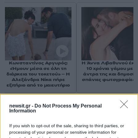
Κωνσταντίνος Αργυρός:
Η Άννα Λιβαθυνού έκλ
«Ήμουν μέσα σε όλη τη
10 χρόνια γάμου με τ
διάρκεια του τοκετού» – Η
άντρα της και δημοσί
Αλεξάνδρα Νίκα πήρε
σπάνιες φωτογραφίες 
εξιτήριο από το μαιευτήριο
Σχόλια
newsit.gr -
Do Not Process My Personal
Information
If you wish to opt-out of the sale, sharing to third parties, or
processing of your personal or sensitive information for