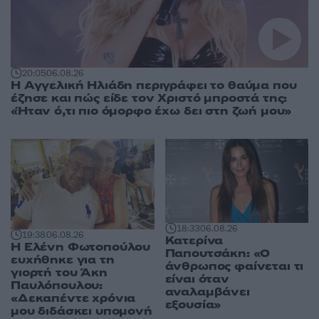
20:05
06.08.26
Η Αγγελική Ηλιάδη περιγράφει το θαύμα που
έζησε και πώς είδε τον Χριστό μπροστά της:
«Ήταν ό,τι πιο όμορφο έχω δει στη ζωή μου»
18:33
06.08.26
19:38
06.08.26
Κατερίνα
Η Ελένη Φωτοπούλου
Παπουτσάκη: «Ο
ευχήθηκε για τη
άνθρωπος φαίνεται τι
γιορτή του Άκη
είναι όταν
Παυλόπουλου:
αναλαμβάνει
«Δεκαπέντε χρόνια
εξουσία»
μου διδάσκει υπομονή