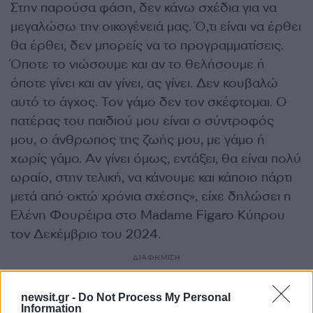
Στην παρούσα φάση, δεν κάνω σχέδια για να
μεγαλώσω την οικογένειά μας. Ό,τι είναι να έρθει
θα έρθει, δεν μπορείς να το προγραμματίσεις.
Όποτε το νιώσουμε και αν το θελήσουμε ή
όποτε γίνει και αν γίνει, ας γίνει. Δεν κουβαλώ
αυτό το άγχος. Τον γάμο δεν τον σκέφτομαι. Ο
πατέρας του παιδιού μου είναι ο σύντροφός
μου, ο άνθρωπος της ζωής μου, με γάμο ή
χωρίς γάμο. Αν γίνει όμως, εντάξει, θα είναι πολύ
ωραίο, στην τελική, να κάνουμε και κάποιο πάρτι
μετά από οκτώ χρόνια σχέσης», είχε δηλώσει η
Ελένη Φουρέιρα στο Madame Figaro Κύπρου
τον Δεκέμβριο του 2024.
ΔΙΑΦΗΜΙΣΗ
newsit.gr -
Do Not Process My Personal
Information