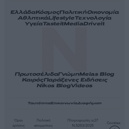
Ελλάδα
Κόσμος
Πολιτική
Οικονομία
Αθλητικά
Lifestyle
Τεχνολογία
Υγεία
Tasteit
Media
Driveit
Πρωτοσέλιδα
Γνώμη
Melas Blog
Καιρός
Παράξενες Ειδήσεις
Nikos Blog
Videos
Ταυτότητα
Επικοινωνία
Διαφήμιση
Όροι
Πολιτική
Πληροφορίες α.27
Cookies
χρήσης
απορρήτου
Ν.5253/2025