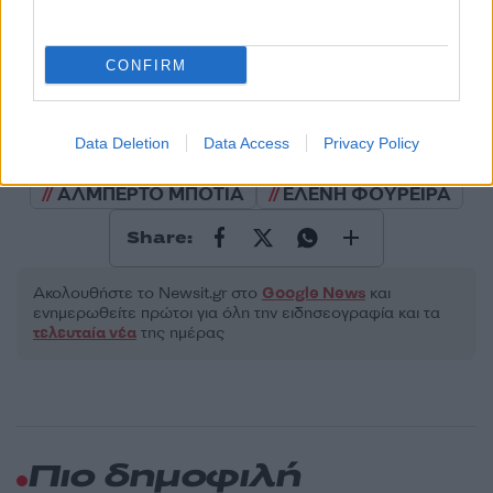
2000 /2000
Υποβολή σχολίου
CONFIRM
Όροι Χρήσης
. Το site προστατεύεται από reCAPTCHA, ισχύουν
Πολιτική Απορρήτου
&
Όροι Χρήσης
της Google.
Data Deletion
Data Access
Privacy Policy
Lifestyle
ΑΛΜΠΕΡΤΟ ΜΠΟΤΙΑ
ΕΛΕΝΗ ΦΟΥΡΕΙΡΑ
Share:
Ακολουθήστε το Νewsit.gr στο
Google News
και
ενημερωθείτε πρώτοι για όλη την ειδησεογραφία και τα
τελευταία νέα
της ημέρας
Πιο δημοφιλή