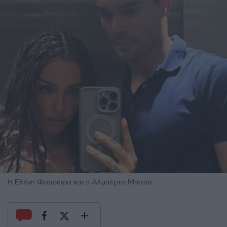
Η Ελένη Φουρέιρα και ο Αλμπέρτο Μποτία