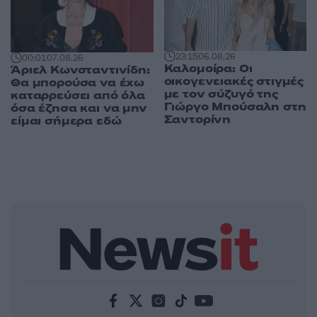
23:15
06.08.26
00:01
07.08.26
Καλομοίρα: Οι
Άριελ Κωνσταντινίδη:
οικογενειακές στιγμές
Θα μπορούσα να έχω
με τον σύζυγό της
καταρρεύσει από όλα
Γιώργο Μπούσαλη στη
όσα έζησα και να μην
Σαντορίνη
είμαι σήμερα εδώ