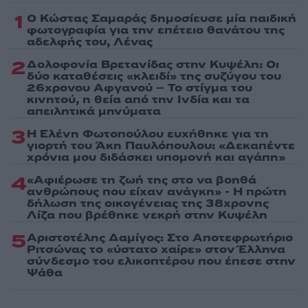
1
Ο Κώστας Σαμαράς δημοσίευσε μία παιδική
φωτογραφία για την επέτειο θανάτου της
αδελφής του, Λένας
2
Δολοφονία Βρετανίδας στην Κυψέλη: Οι
δύο καταθέσεις «κλειδί» της συζύγου του
26χρονου Αφγανού – Το στίγμα του
κινητού, η θεία από την Ινδία και τα
απειλητικά μηνύματα
3
Η Ελένη Φωτοπούλου ευχήθηκε για τη
γιορτή του Άκη Παυλόπουλου: «Δεκαπέντε
χρόνια μου διδάσκει υπομονή και αγάπη»
4
«Αφιέρωσε τη ζωή της στο να βοηθά
ανθρώπους που είχαν ανάγκη» - Η πρώτη
δήλωση της οικογένειας της 38χρονης
Λίζα που βρέθηκε νεκρή στην Κυψέλη
5
Αριστοτέλης Δαμίγος: Στο Αποτεφρωτήριο
Ριτσώνας το «ύστατο χαίρε» στον Έλληνα
σύνδεσμο του ελικοπτέρου που έπεσε στην
Ψάθα