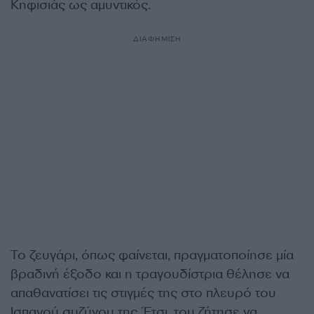
Κηφισιάς ως αμυντικός.
ΔΙΑΦΗΜΙΣΗ
Το ζευγάρι, όπως φαίνεται, πραγματοποίησε μία
βραδινή έξοδο και η τραγουδίστρια θέλησε να
απαθανατίσει τις στιγμές της στο πλευρό του
Ισπανού συζύγου της. Έτσι, του ζήτησε να