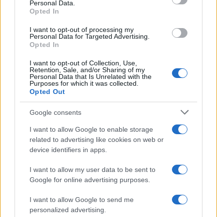
Personal Data.
αναστολή στον 55χρονο
«Ξαφνικά μου ήρθε 
Opted In
που έκρυβε τον νεκρό
αυτοκίνητο, προσπάθ
πατέρα του σε καταψύκτη
να φύγω αριστερά» λέ
I want to opt-out of processing my
– «Ήταν ο τελευταίος
οδηγός του φορτηγ
Personal Data for Targeted Advertising.
άνθρωπος μου και ήθελα
Opted In
να τον βλέπω»
I want to opt-out of Collection, Use,
Retention, Sale, and/or Sharing of my
Personal Data that Is Unrelated with the
Σχόλια
Purposes for which it was collected.
Opted Out
Google consents
I want to allow Google to enable storage
Σχολίασε εδώ
related to advertising like cookies on web or
device identifiers in apps.
50 /50
I want to allow my user data to be sent to
Google for online advertising purposes.
I want to allow Google to send me
personalized advertising.