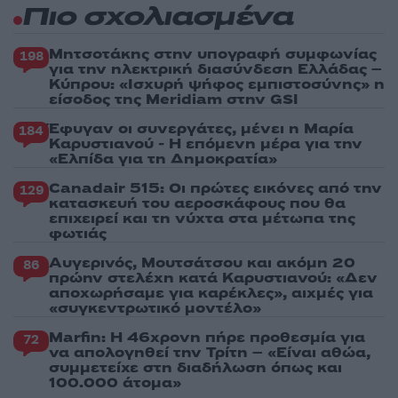
Πιο σχολιασμένα
Μητσοτάκης στην υπογραφή συμφωνίας
198
για την ηλεκτρική διασύνδεση Ελλάδας –
Κύπρου: «Ισχυρή ψήφος εμπιστοσύνης» η
είσοδος της Meridiam στην GSI
Έφυγαν οι συνεργάτες, μένει η Μαρία
184
Καρυστιανού - Η επόμενη μέρα για την
«Ελπίδα για τη Δημοκρατία»
Canadair 515: Οι πρώτες εικόνες από την
129
κατασκευή του αεροσκάφους που θα
επιχειρεί και τη νύχτα στα μέτωπα της
φωτιάς
Αυγερινός, Μουτσάτσου και ακόμη 20
86
πρώην στελέχη κατά Καρυστιανού: «Δεν
αποχωρήσαμε για καρέκλες», αιχμές για
«συγκεντρωτικό μοντέλο»
Marfin: Η 46χρονη πήρε προθεσμία για
72
να απολογηθεί την Τρίτη – «Είναι αθώα,
συμμετείχε στη διαδήλωση όπως και
100.000 άτομα»