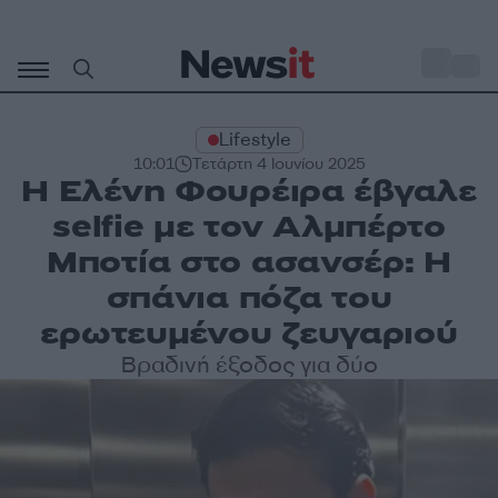
Μετάβαση
σε
o
33
περιεχόμενο
Lifestyle
10:01
Τετάρτη 4 Ιουνίου 2025
Η Ελένη Φουρέιρα έβγαλε
selfie με τον Αλμπέρτο
Μποτία στο ασανσέρ: Η
σπάνια πόζα του
ερωτευμένου ζευγαριού
Βραδινή έξοδος για δύο