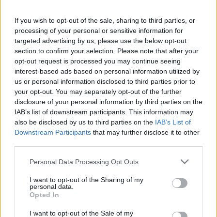
If you wish to opt-out of the sale, sharing to third parties, or
processing of your personal or sensitive information for
targeted advertising by us, please use the below opt-out
section to confirm your selection. Please note that after your
opt-out request is processed you may continue seeing
interest-based ads based on personal information utilized by
us or personal information disclosed to third parties prior to
your opt-out. You may separately opt-out of the further
disclosure of your personal information by third parties on the
Αν τα χάσατε
IAB’s list of downstream participants. This information may
also be disclosed by us to third parties on the
IAB’s List of
Downstream Participants
that may further disclose it to other
Ανανεώθηκε πριν
third parties.
36 δευτερόλεπτα
Please note that this website/app uses one or more Google
Personal Data Processing Opt Outs
services and may gather and store information including but
not limited to your visit or usage behaviour. You may click to
I want to opt-out of the Sharing of my
personal data.
grant or deny consent to Google and its third-party tags to
Opted In
use your data for below specified purposes in below Google
consent section.
I want to opt-out of the Sale of my
Μυστράς: 11 μήνες με
Τροχαίο στις Σέρρες