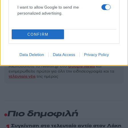
Υποβολή σχολίου
I want to allow Google to send me
personalized advertising.
Όροι Χρήσης
. Το site προστατεύεται από reCAPTCHA, ισχύουν
Πολιτική Απορρήτου
&
Όροι Χρήσης
της Google.
Lifestyle
CONFIRM
ΙΩΑΝΝΑ ΤΟΥΝΗ
Share:
Data Deletion
Data Access
Privacy Policy
Ακολουθήστε το Νewsit.gr στο
Google News
και
ενημερωθείτε πρώτοι για όλη την ειδησεογραφία και τα
τελευταία νέα
της ημέρας
Πιο δημοφιλή
1
Συγκίνηση στο τελευταίο αντίο στον Λάκη