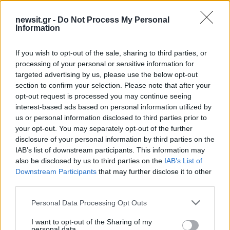
newsit.gr -
Do Not Process My Personal
Information
If you wish to opt-out of the sale, sharing to third parties, or
processing of your personal or sensitive information for
targeted advertising by us, please use the below opt-out
section to confirm your selection. Please note that after your
opt-out request is processed you may continue seeing
Αν τα χάσατε
interest-based ads based on personal information utilized by
us or personal information disclosed to third parties prior to
your opt-out. You may separately opt-out of the further
disclosure of your personal information by third parties on the
IAB’s list of downstream participants. This information may
also be disclosed by us to third parties on the
IAB’s List of
Downstream Participants
that may further disclose it to other
third parties.
Please note that this website/app uses one or more Google
Personal Data Processing Opt Outs
services and may gather and store information including but
Κυψέλη: «Δεν μπορώ να το
Δύο νεκροί σε τροχαίο 
not limited to your visit or usage behaviour. You may click to
I want to opt-out of the Sharing of my
πιστέψω» – Σοκαρισμένο
Σέρρες - Αυτοκίνητ
personal data.