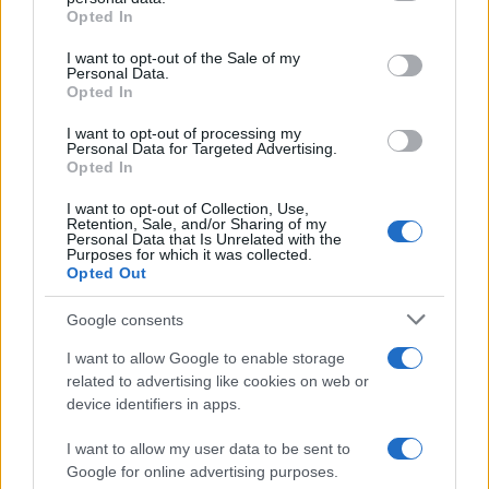
grant or deny consent to Google and its third-party tags to
το ζευγάρι Αμερικανών
συγκρούστηκε με φορ
Opted In
use your data for below specified purposes in below Google
που «υιοθέτησε» τον
consent section.
26χρονο Αφγανό στη
I want to opt-out of the Sale of my
Λέσβο
Personal Data.
Opted In
I want to opt-out of processing my
Σχόλια
Personal Data for Targeted Advertising.
Opted In
I want to opt-out of Collection, Use,
Retention, Sale, and/or Sharing of my
Personal Data that Is Unrelated with the
Purposes for which it was collected.
Σχολίασε εδώ
Opted Out
Google consents
50 /50
I want to allow Google to enable storage
related to advertising like cookies on web or
device identifiers in apps.
I want to allow my user data to be sent to
2000 /2000
Google for online advertising purposes.