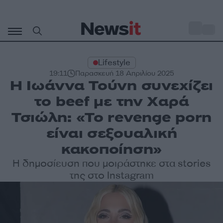
Μετάβαση
σε
o
30
περιεχόμενο
Lifestyle
19:11
Παρασκευή 18 Απριλίου 2025
Η Ιωάννα Τούνη συνεχίζει
το beef με την Χαρά
Τσιώλη: «Το revenge porn
είναι σεξουαλική
κακοποίηση»
Η δημοσίευση που μοιράστηκε στα stories
της στο Instagram