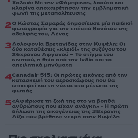
Χαλκιά: Με την «Φάμπρικα», λαούτο και
κλαρίνα αποχαιρέτησαν την εμβληματική
φωνή της μεταπολίτευσης
2
Ο Κώστας Σαμαράς δημοσίευσε μία παιδική
φωτογραφία για την επέτειο θανάτου της
αδελφής του, Λένας
3
Δολοφονία Βρετανίδας στην Κυψέλη: Οι
δύο καταθέσεις «κλειδί» της συζύγου του
26χρονου Αφγανού – Το στίγμα του
κινητού, η θεία από την Ινδία και τα
απειλητικά μηνύματα
4
Canadair 515: Οι πρώτες εικόνες από την
κατασκευή του αεροσκάφους που θα
επιχειρεί και τη νύχτα στα μέτωπα της
φωτιάς
5
«Αφιέρωσε τη ζωή της στο να βοηθά
ανθρώπους που είχαν ανάγκη» - Η πρώτη
δήλωση της οικογένειας της 38χρονης
Λίζα που βρέθηκε νεκρή στην Κυψέλη