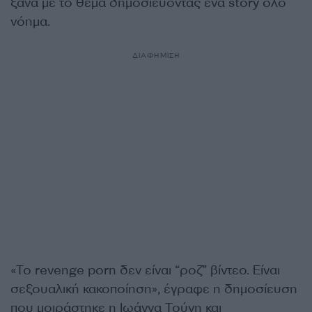
ξανά με το θέμα δημοσιεύοντας ένα story όλο
νόημα.
ΔΙΑΦΗΜΙΣΗ
«Το revenge porn δεν είναι “ροζ” βίντεο. Είναι
σεξουαλική κακοποίηση», έγραφε η δημοσίευση
που μοιράστηκε η Ιωάννα Τούνη και