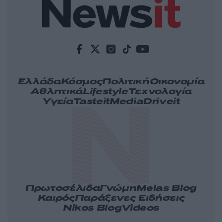
Ελλάδα
Κόσμος
Πολιτική
Οικονομία
Αθλητικά
Lifestyle
Τεχνολογία
Υγεία
Tasteit
Media
Driveit
Πρωτοσέλιδα
Γνώμη
Melas Blog
Καιρός
Παράξενες Ειδήσεις
Nikos Blog
Videos