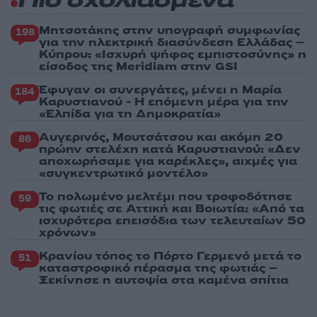
Πιο σχολιασμένα
Μητσοτάκης στην υπογραφή συμφωνίας
198
για την ηλεκτρική διασύνδεση Ελλάδας –
Κύπρου: «Ισχυρή ψήφος εμπιστοσύνης» η
είσοδος της Meridiam στην GSI
Έφυγαν οι συνεργάτες, μένει η Μαρία
184
Καρυστιανού - Η επόμενη μέρα για την
«Ελπίδα για τη Δημοκρατία»
Αυγερινός, Μουτσάτσου και ακόμη 20
86
πρώην στελέχη κατά Καρυστιανού: «Δεν
αποχωρήσαμε για καρέκλες», αιχμές για
«συγκεντρωτικό μοντέλο»
Το πολωμένο μελτέμι που τροφοδότησε
59
τις φωτιές σε Αττική και Βοιωτία: «Από τα
ισχυρότερα επεισόδια των τελευταίων 50
χρόνων»
Κρανίου τόπος το Πόρτο Γερμενό μετά το
51
καταστροφικό πέρασμα της φωτιάς –
Ξεκίνησε η αυτοψία στα καμένα σπίτια