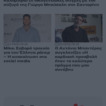
Καλομοίρα: Οι οικογενειακές στιγμές με τον
σύζυγό της Γιώργο Μπούσαλη στη Σαντορίνη
20:18
06.08.26
20:34
06.08.26
Ο Αντόνιο Μπαντέρας
Mike: Σοβαρό τροχαίο
συγκλονίζει: «Η
για τον Έλληνα ράπερ
καρδιακή προσβολή
– Η ανακοίνωση στα
ήταν το καλύτερο
social media
πράγμα που μου
συνέβη»