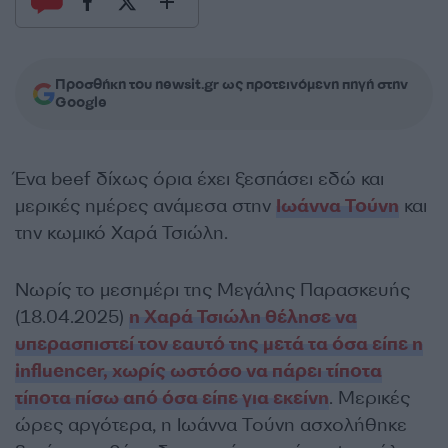
Προσθήκη του newsit.gr ως προτεινόμενη πηγή στην
Google
Ένα beef δίχως όρια έχει ξεσπάσει εδώ και
μερικές ημέρες ανάμεσα στην
Ιωάννα Τούνη
και
την κωμικό Χαρά Τσιώλη.
Νωρίς το μεσημέρι της Μεγάλης Παρασκευής
(18.04.2025)
η Χαρά Τσιώλη θέλησε να
υπερασπιστεί τον εαυτό της μετά τα όσα είπε η
influencer
, χωρίς ωστόσο να πάρει τίποτα
τίποτα πίσω από όσα είπε για εκείνη
. Μερικές
ώρες αργότερα, η Ιωάννα Τούνη ασχολήθηκε