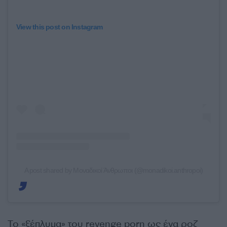
View this post on Instagram
A post shared by Μοναδικοί Άνθρωποι (@monadikoi.anthropoi)
Το «ξέπλυμα» του revenge porn ως ένα ροζ