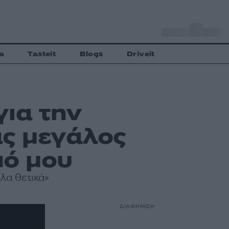
o
Αθήνα
27
C
a
Tasteit
Blogs
Driveit
για την
ας μεγάλος
πό μου
λα θετικά»
ΔΙΑΦΗΜΙΣΗ