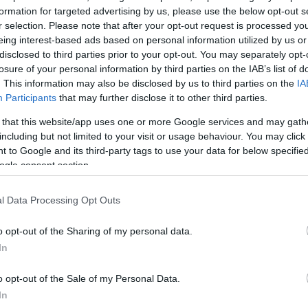
formation for targeted advertising by us, please use the below opt-out s
r selection. Please note that after your opt-out request is processed y
eing interest-based ads based on personal information utilized by us or
disclosed to third parties prior to your opt-out. You may separately opt-
losure of your personal information by third parties on the IAB’s list of
. This information may also be disclosed by us to third parties on the
IA
Participants
that may further disclose it to other third parties.
 that this website/app uses one or more Google services and may gath
including but not limited to your visit or usage behaviour. You may click 
 to Google and its third-party tags to use your data for below specifi
ogle consent section.
l Data Processing Opt Outs
o opt-out of the Sharing of my personal data.
In
 που έρχονται στο θέατρο μόνο καλά μου λένε, δεν
o opt-out of the Sale of my Personal Data.
 και στο Instagram ποτέ δεν μου γράφει κάποιος κακ
In
, είχε πει προ ημερών η Κατερίνα Διδασκάλου.