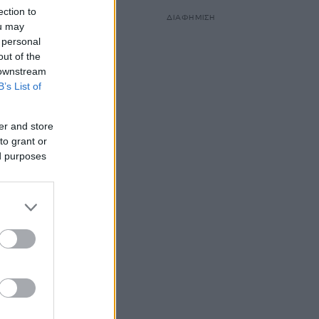
ection to
ΔΙΑΦΗΜΙΣΗ
ou may
 personal
out of the
 downstream
B’s List of
er and store
to grant or
ed purposes
 ακούω
όβουλα