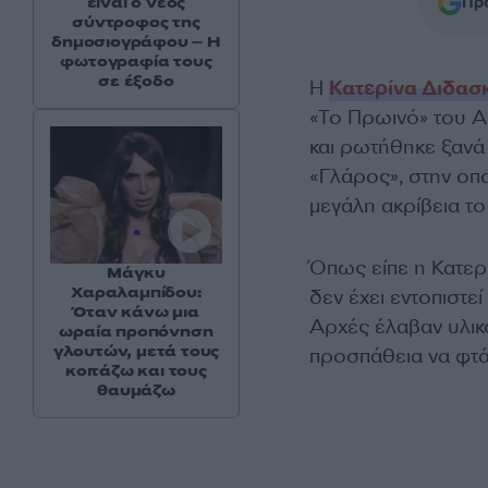
Προ
είναι ο νέος
σύντροφος της
δημοσιογράφου – Η
φωτογραφία τους
σε έξοδο
Η
Κατερίνα Διδασ
«Το Πρωινό» του Α
και ρωτήθηκε ξανά
«Γλάρος», στην οπ
μεγάλη ακρίβεια τ
Όπως είπε η Κατερ
Μάγκυ
Χαραλαμπίδου:
δεν έχει εντοπιστε
Όταν κάνω μια
Αρχές έλαβαν υλικ
ωραία προπόνηση
γλουτών, μετά τους
προσπάθεια να φτά
κοιτάζω και τους
θαυμάζω