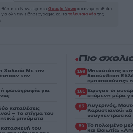
θήστε το Νewsit.gr στο
Google News
και ενημερωθείτε
 για όλη την ειδησεογραφία και τα
τελευταία νέα
της
ς
Πιο σχολι
η Χαλκιά: Με την
Μητσοτάκης στη
198
ρέτησαν την
διασύνδεση Ελλ
εμπιστοσύνης» η
κή φωτογραφία για
Έφυγαν οι συνερ
181
ένας
επόμενη μέρα γι
Αυγερινός, Μουτ
85
δύο καταθέσεις
Καρυστιανού: «Δ
νού – Το στίγμα του
«συγκεντρωτικό
ιλητικά μηνύματα
Το πολωμένο μελ
59
ν κατασκευή του
και Βοιωτία: «Α