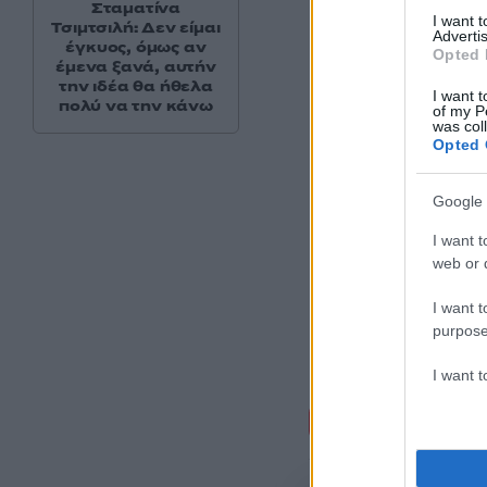
Σταματίνα
I want 
Τσιμτσιλή: Δεν είμαι
Advertis
έγκυος, όμως αν
Opted 
έμενα ξανά, αυτήν
την ιδέα θα ήθελα
I want t
πολύ να την κάνω
of my P
was col
Opted 
Google 
I want t
web or d
I want t
purpose
I want 
Σχόλι