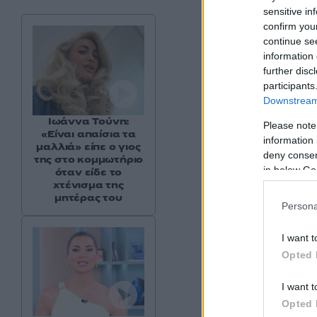
sensitive in
confirm you
continue se
information 
further disc
participants
Downstream 
Ιωάννα Τούνη:
Please note
«Είναι απαίσια τα
information 
μαλλιά» είπε ο γιος
deny consent
της στο κομμωτήριο
in below Go
όταν είδε το
χτένισμα της
μητέρας του
Persona
I want t
Opted 
«Όλοι οι άνθρωποι
I want t
αρνητικά πράγματα
Opted 
ή αρνητικά σχόλια»