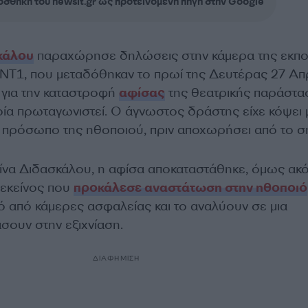
σθήκη του newsit.gr ως προτεινόμενη πηγή στην Google
κάλου
παραχώρησε δηλώσεις στην κάμερα της εκπ
ΝΤ1, που μεταδόθηκαν το πρωί της Δευτέρας 27 Απ
 για την καταστροφή
αφίσας
της θεατρικής παράστα
οία πρωταγωνιστεί. Ο άγνωστος δράστης είχε κόψει 
ο πρόσωπο της ηθοποιού, πριν αποχωρήσει από το σ
ίνα Διδασκάλου, η αφίσα αποκαταστάθηκε, όμως ακ
ί εκείνος που
προκάλεσε αναστάτωση στην ηθοποιό
ό από κάμερες ασφαλείας και το αναλύουν σε μια
σουν στην εξιχνίαση.
ΔΙΑΦΗΜΙΣΗ