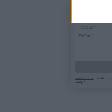
Όροι Χρήσης
. Το site π
Google.