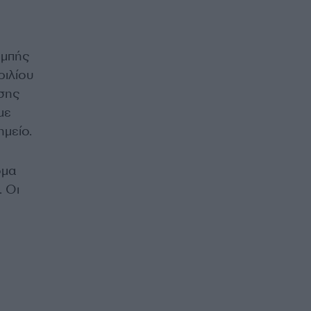
ομπής
ριλίου
σης
με
ημείο.
όμα
. Οι