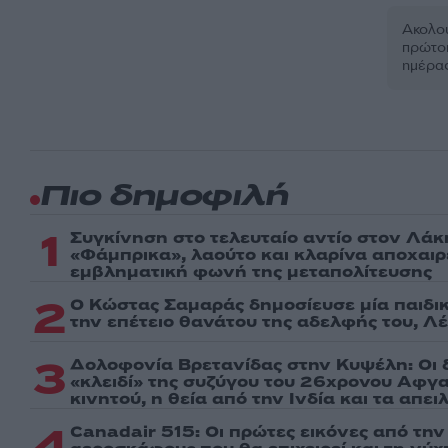
Ακολου
πρώτοι
ημέρα
Πιο δημοφιλή
1
Συγκίνηση στο τελευταίο αντίο στον Λάκ
«Φάμπρικα», λαούτο και κλαρίνα αποχαι
εμβληματική φωνή της μεταπολίτευσης
2
Ο Κώστας Σαμαράς δημοσίευσε μία παιδι
την επέτειο θανάτου της αδελφής του, Λ
3
Δολοφονία Βρετανίδας στην Κυψέλη: Οι 
«κλειδί» της συζύγου του 26χρονου Αφγα
κινητού, η θεία από την Ινδία και τα απε
4
Canadair 515: Οι πρώτες εικόνες από τη