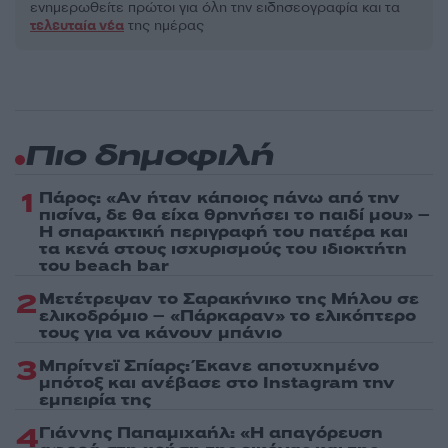
ενημερωθείτε πρώτοι για όλη την ειδησεογραφία και τα
τελευταία νέα
της ημέρας
Πιο δημοφιλή
1
Πάρος: «Αν ήταν κάποιος πάνω από την
πισίνα, δε θα είχα θρηνήσει το παιδί μου» –
Η σπαρακτική περιγραφή του πατέρα και
τα κενά στους ισχυρισμούς του ιδιοκτήτη
του beach bar
2
Μετέτρεψαν το Σαρακήνικο της Μήλου σε
ελικοδρόμιο – «Πάρκαραν» το ελικόπτερο
τους για να κάνουν μπάνιο
3
Μπρίτνεϊ Σπίαρς: Έκανε αποτυχημένο
μπότοξ και ανέβασε στο Instagram την
εμπειρία της
4
Γιάννης Παπαμιχαήλ: «Η απαγόρευση