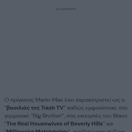
ΔΙΑΦΗΜΙΣΗ
Ο πρίγκιπας Mario-Max έχει χαρακτηριστεί ως ο
“
βασιλιάς της Trash TV
” καθώς εμφανίστηκε στο
γερμανικό “Big Brother”, στις εκπομπές του Bravo
“
The Real Housewives of Beverly Hills
” και
“
Millionaire Matchmaker
“, αναζητώντας σύζυγο.