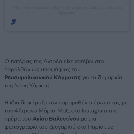
Η δημοσίευση κοινοποιήθηκε από το χρήστη Andrea Catsimatidis
(@ajcats)
Ο πατέρας της Αντρέα είχε κατέβει στο
παρελθόν ως υποψήφιος του
Ρεπουμπλικανικού Κόμματος
για τη δημαρχία
της Νέας Υόρκης.
Η ίδια διακήρυξε τον παραμυθένιο έρωτά της με
τον 47χρονο Μάριο-Μαξ, στο Instagram την
ημέρα του
Αγίου Βαλεντίνου
με μια
φωτογραφία του ζευγαριού στο Παρίσι, με