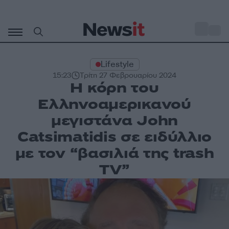
Μετάβαση
σε
o
27
περιεχόμενο
Lifestyle
15:23
Τρίτη 27 Φεβρουαρίου 2024
Η κόρη του
Ελληνοαμερικανού
μεγιστάνα John
Catsimatidis σε ειδύλλιο
με τον “βασιλιά της trash
TV”