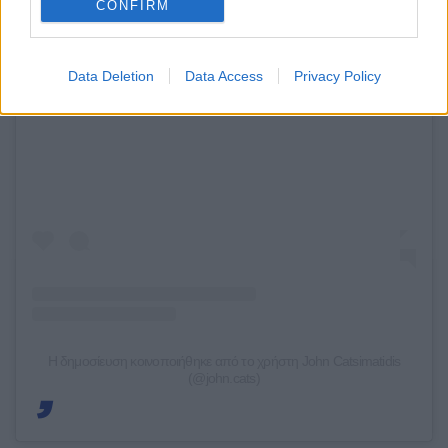
CONFIRM
Data Deletion
Data Access
Privacy Policy
Δείτε αυτή τη δημοσίευση στο Instagram.
Η δημοσίευση κοινοποιήθηκε από το χρήστη John Catsimatidis
(@john.cats)