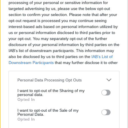
processing of your personal or sensitive information for
Αλλά ο εκπρόσωπος του Mario-Max, Robert W.
targeted advertising by us, please use the below opt-out
Cabell – ο οποίος γράφει βιβλίο για την
section to confirm your selection. Please note that after your
opt-out request is processed you may continue seeing
οικογένεια Schaumburg-Lippe – ανέφερε ότι οι
interest-based ads based on personal information utilized by
κατηγορίες είναι “τόσο παράλογες όσο και
us or personal information disclosed to third parties prior to
προσβλητικές”!
your opt-out. You may separately opt-out of the further
disclosure of your personal information by third parties on the
IAB’s list of downstream participants. This information may
also be disclosed by us to third parties on the
IAB’s List of
Ποιος είναι ο John Catsimatidis
Downstream Participants
that may further disclose it to other
third parties.
Το όνομα του 75χρονου σήμερα John
Please note that this website/app uses one or more Google
Personal Data Processing Opt Outs
Catsimatidis είναι από τα ισχυρότερα στην
services and may gather and store information including but
κοινότητα των ομογενών. Σε νηπιακή ηλικία, οι
not limited to your visit or usage behaviour. You may click to
I want to opt-out of the Sharing of my
personal data.
grant or deny consent to Google and its third-party tags to
γονείς του εγκατέλειψαν τη
Νίσυρο
, τόπο
Opted In
use your data for below specified purposes in below Google
καταγωγής του, και εγκαταστάθηκαν στη
Νέα
consent section.
I want to opt-out of the Sale of my
Υόρκη
. Η μητέρα του δεν μπορούσε να βλέπει
Personal Data.
Opted In
τον γιο της -έναν εξαιρετικό μαθητή στο Brooklyn