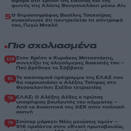
αφορά στη χρήση της εικόνας και της
φωνής της Αλίκης Βουγιουκλάκη μέσω AI»
5
Ο δημοσιογράφος Βασίλης Τσεκούρας
ανακοίνωσε ότι παντρεύεται τη σύντροφό
του, Γωγώ Μπαλή
Πιο σχολιασμένα
Στην Κρήτη ο Κυριάκος Μητσοτάκης,
119
συνεχίζει τις ολιγοήμερες διακοπές του –
Πού βρέθηκε το Σάββατο
Το οικονομικό πρόγραμμα της ΕΛΑΣ που
91
θα παρουσιάσει ο Αλέξης Τσίπρας στη
Θεσσαλονίκη: Σχέδιο τετραετίας
ΕΛΑΣ: Ο Αλέξης Δέδες ο πρώτος
79
υποψήφιος βουλευτής του κόμματος –
Από τα διοικητικά της ΑΕΚ στην πολιτική
σκηνή
Σούπερ μάρκετ: Νέες μειώσεις τιμών –
78
916 προϊόντα στην εθνική πρωτοβουλία,