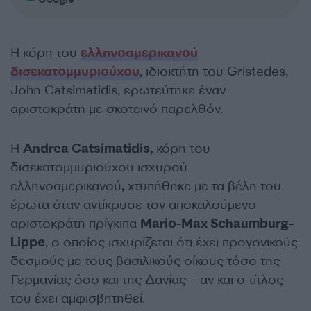
Η κόρη του
ελληνοαμερικανού
δισεκατομμυριούχου
, ιδιοκτήτη του Gristedes,
John Catsimatidis, ερωτεύτηκε έναν
αριστοκράτη με σκοτεινό παρελθόν.
Η
Andrea Catsimatidis,
κόρη του
δισεκατομμυριούχου ισχυρού
ελληνοαμερικανού
,
χτυπήθηκε με τα βέλη του
έρωτα όταν αντίκρυσε τον αποκαλούμενο
αριστοκράτη πρίγκιπα
Mario-Max Schaumburg-
Lippe
, ο οποίος ισχυρίζεται ότι έχει προγονικούς
δεσμούς με τους βασιλικούς οίκους τόσο της
Γερμανίας όσο και της Δανίας – αν και ο τίτλος
του έχει αμφισβητηθεί.