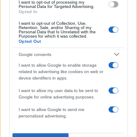
Tech HS, όπου ο μέσος όρος IQ ήταν περίπου
I want to opt-out of processing my
Personal Data for Targeted Advertising.
140- να μένει άπραγος.Ετσι, έσυρε τον Τζον σε
Opted In
ένα μπακάλικο της γειτονιάς, όπως σημειώνει
I want to opt-out of Collection, Use,
χαρακτηριστικά ο Εθνικός Κήρυκας και τον έβαλε
Retention, Sale, and/or Sharing of my
Personal Data that Is Unrelated with the
να δουλέψει για να βγάζει έντιμα το χαρτζιλίκι
Purposes for which it was collected.
του.
Opted Out
Google consents
I want to allow Google to enable storage
related to advertising like cookies on web or
device identifiers in apps.
I want to allow my user data to be sent to
Google for online advertising purposes.
I want to allow Google to send me
personalized advertising.