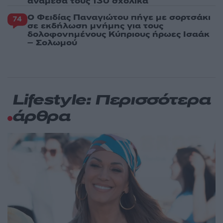
ανάμεσά τους 130 σχολικά
Ο Φειδίας Παναγιώτου πήγε με σορτσάκι
74
σε εκδήλωση μνήμης για τους
δολοφονημένους Κύπριους ήρωες Ισαάκ
– Σολωμού
Lifestyle: Περισσότερα
άρθρα