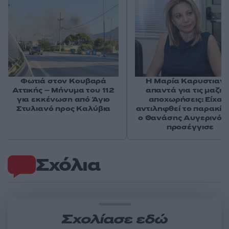
Φωτιά στον Κουβαρά
Η Μαρία Καρυστιαν
Αττικής – Μήνυμα του 112
απαντά για τις μαζικ
για εκκένωση από Άγιο
αποχωρήσεις: Είχαμ
Στυλιανό προς Καλύβια
αντιληφθεί το παρακίν
ο Θανάσης Αυγερινός 
προσέγγισε
Σχόλια
Σχολίασε εδώ