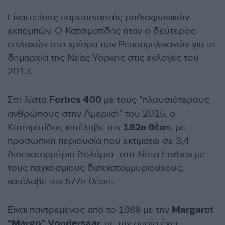
Είναι επίσης παρουσιαστής ραδιοφωνικών
εκπομπών. Ο Κατσιματίδης ήταν ο δεύτερος
επιλαχών στο χρίσμα των Ρεπουμπλικανών για τη
δημαρχία της Νέας Υόρκης στις εκλογές του
2013.
Στη λίστα
Forbes 400
με τους “πλουσιότερους
ανθρώπους στην Αμερική” του 2015, ο
Κατσιματίδης κατέλαβε την
182η θέση
, με
προσωπική περιουσία που εκτιμάται σε 3,4
δισεκατομμύρια δολάρια- στη λίστα Forbes με
τους παγκόσμιους δισεκατομμυριούχους,
κατέλαβε την 577η θέση.
Είναι παντρεμένος από το 1988 με την
Margaret
“Margo” Vondersaar
, με την οποία έχει