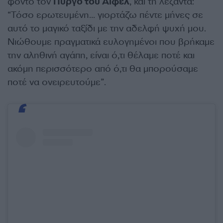
φόντο τον
Πύργο του Άιφελ
, και τη λεζάντα:
“Τόσο ερωτευμένη… γιορτάζω πέντε μήνες σε
αυτό το μαγικό ταξίδι με την αδελφή ψυχή μου.
Νιώθουμε πραγματικά ευλογημένοι που βρήκαμε
την αληθινή αγάπη, είναι ό,τι θέλαμε ποτέ και
ακόμη περισσότερο από ό,τι θα μπορούσαμε
ποτέ να ονειρευτούμε”.