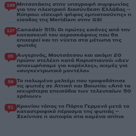
Μητσοτάκης στην υπογραφή συμφωνίας
198
για την ηλεκτρική διασύνδεση Ελλάδας –
Κύπρου: «Ισχυρή ψήφος εμπιστοσύνης» η
είσοδος της Meridiam στην GSI
Canadair 515: Οι πρώτες εικόνες από την
127
κατασκευή του αεροσκάφους που θα
επιχειρεί και τη νύχτα στα μέτωπα της
φωτιάς
Αυγερινός, Μουτσάτσου και ακόμη 20
85
πρώην στελέχη κατά Καρυστιανού: «Δεν
αποχωρήσαμε για καρέκλες», αιχμές για
«συγκεντρωτικό μοντέλο»
Το πολωμένο μελτέμι που τροφοδότησε
59
τις φωτιές σε Αττική και Βοιωτία: «Από τα
ισχυρότερα επεισόδια των τελευταίων 50
χρόνων»
Κρανίου τόπος το Πόρτο Γερμενό μετά το
51
καταστροφικό πέρασμα της φωτιάς –
Ξεκίνησε η αυτοψία στα καμένα σπίτια