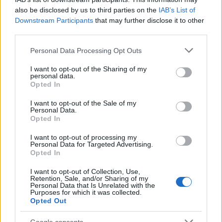
also be disclosed by us to third parties on the
IAB’s List of
Downstream Participants
that may further disclose it to other
third parties.
Please note that this website/app uses one or more Google
Personal Data Processing Opt Outs
services and may gather and store information including but
not limited to your visit or usage behaviour. You may click to
I want to opt-out of the Sharing of my
personal data.
grant or deny consent to Google and its third-party tags to
Opted In
use your data for below specified purposes in below Google
consent section.
I want to opt-out of the Sale of my
Personal Data.
Αν τα χάσατε
Opted In
I want to opt-out of processing my
Personal Data for Targeted Advertising.
Opted In
I want to opt-out of Collection, Use,
Retention, Sale, and/or Sharing of my
Personal Data that Is Unrelated with the
Purposes for which it was collected.
Opted Out
Έφτασε στην Ελλάδα η
«Αφιέρωσε τη ζωή της
Google consents