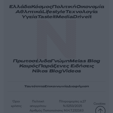
Ελλάδα
Κόσμος
Πολιτική
Οικονομία
Αθλητικά
Lifestyle
Τεχνολογία
Υγεία
Tasteit
Media
Driveit
Πρωτοσέλιδα
Γνώμη
Melas Blog
Καιρός
Παράξενες Ειδήσεις
Nikos Blog
Videos
Ταυτότητα
Επικοινωνία
Διαφήμιση
Όροι
Πολιτική
Πληροφορίες α.27
Cookies
χρήσης
απορρήτου
Ν.5253/2025
Αριθμός Πιστοποίησης Μ.Η.Τ.232163