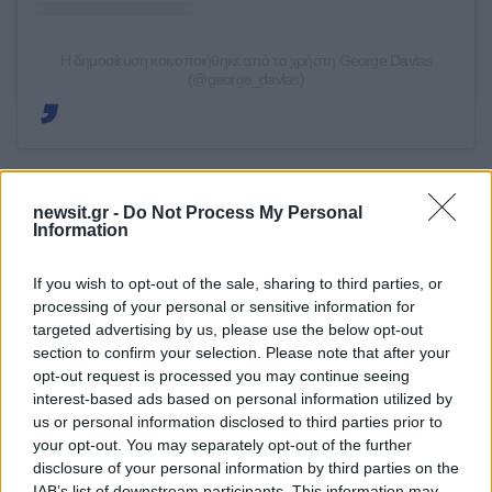
Η δημοσίευση κοινοποιήθηκε από το χρήστη George Davlas
(@george_davlas)
Μεταξύ των καλεσμένων ήταν και πάλι η Μαρία
newsit.gr -
Do Not Process My Personal
Μενούνος, η οποία έγινε πρέσβης της Ελληνικής
Information
Ολυμπιακής Επιτροπής για τους Ολυμπιακούς
Αγώνες στο Λος Άντζελες το 2028 αλλά και η
If you wish to opt-out of the sale, sharing to third parties, or
processing of your personal or sensitive information for
Μαριέττα Χρουσαλά, οι οποίες φορούσαν
targeted advertising by us, please use the below opt-out
εντυπωσιακά φορέματα και έκλεψαν τις
section to confirm your selection. Please note that after your
εντυπώσεις.
opt-out request is processed you may continue seeing
interest-based ads based on personal information utilized by
ΔΙΑΦΗΜΙΣΗ
us or personal information disclosed to third parties prior to
your opt-out. You may separately opt-out of the further
disclosure of your personal information by third parties on the
IAB’s list of downstream participants. This information may