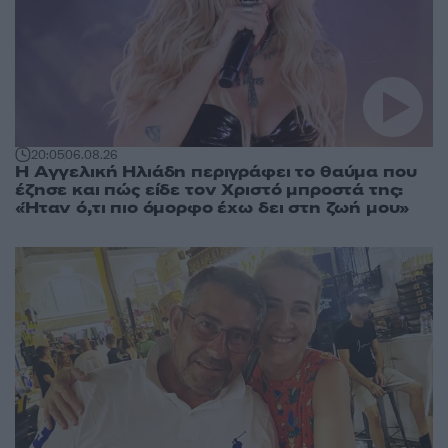
20:05
06.08.26
Η Αγγελική Ηλιάδη περιγράφει το θαύμα που
έζησε και πώς είδε τον Χριστό μπροστά της:
«Ήταν ό,τι πιο όμορφο έχω δει στη ζωή μου»