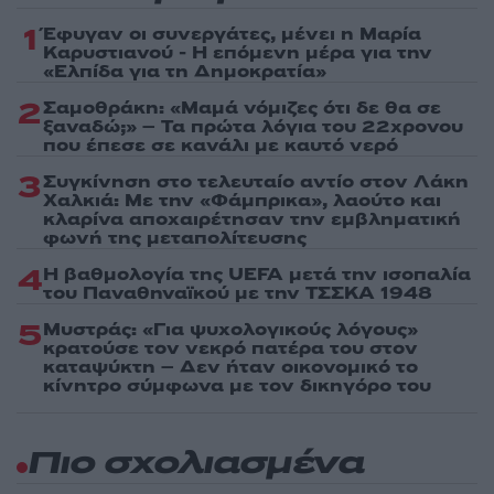
1
Έφυγαν οι συνεργάτες, μένει η Μαρία
Καρυστιανού - Η επόμενη μέρα για την
«Ελπίδα για τη Δημοκρατία»
2
Σαμοθράκη: «Μαμά νόμιζες ότι δε θα σε
ξαναδώ;» – Τα πρώτα λόγια του 22χρονου
που έπεσε σε κανάλι με καυτό νερό
3
Συγκίνηση στο τελευταίο αντίο στον Λάκη
Χαλκιά: Με την «Φάμπρικα», λαούτο και
κλαρίνα αποχαιρέτησαν την εμβληματική
φωνή της μεταπολίτευσης
4
Η βαθμολογία της UEFA μετά την ισοπαλία
του Παναθηναϊκού με την ΤΣΣΚΑ 1948
5
Μυστράς: «Για ψυχολογικούς λόγους»
κρατούσε τον νεκρό πατέρα του στον
καταψύκτη – Δεν ήταν οικονομικό το
κίνητρο σύμφωνα με τον δικηγόρο του
Πιο σχολιασμένα