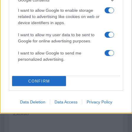
46χρονη που κατηγορείται
να βοηθά ανθρώπους 
για συμμετοχή στην
είχαν ανάγκη» - Η πρ
I want to allow Google to enable storage
τραγωδία της Μαρφίν – Θα
δήλωση της οικογένε
related to advertising like cookies on web or
μεταφερθεί στη ΓΑΔΑ
της 38χρονης Λίζα π
device identifiers in apps.
βρέθηκε νεκρή στη
Κυψέλη
I want to allow my user data to be sent to
Google for online advertising purposes.
Σχόλια
I want to allow Google to send me
personalized advertising.
CONFIRM
Σχολίασε εδώ
Data Deletion
Data Access
Privacy Policy
50 /50