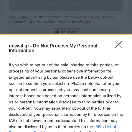
Υποβολή σχολίου
Όροι Χρήσης
. Το site προστατεύεται από reCAPTCHA, ισχύουν
Πολιτική Απορρήτου
&
Όροι Χρήσης
της Google.
Lifestyle
ΜΟΝΙΚΑ ΜΠΕΛΟΥΤΣΙ
newsit.gr -
Do Not Process My Personal
Share:
Information
If you wish to opt-out of the sale, sharing to third parties, or
Ακολουθήστε το Νewsit.gr στο
Google News
και
ενημερωθείτε πρώτοι για όλη την ειδησεογραφία και τα
processing of your personal or sensitive information for
τελευταία νέα
της ημέρας
targeted advertising by us, please use the below opt-out
section to confirm your selection. Please note that after your
opt-out request is processed you may continue seeing
interest-based ads based on personal information utilized by
us or personal information disclosed to third parties prior to
your opt-out. You may separately opt-out of the further
Πιο δημοφιλή
disclosure of your personal information by third parties on the
IAB’s list of downstream participants. This information may
1
Μετέτρεψαν το Σαρακήνικο της Μήλου σε
also be disclosed by us to third parties on the
IAB’s List of
ελικοδρόμιο – «Πάρκαραν» το ελικόπτερο