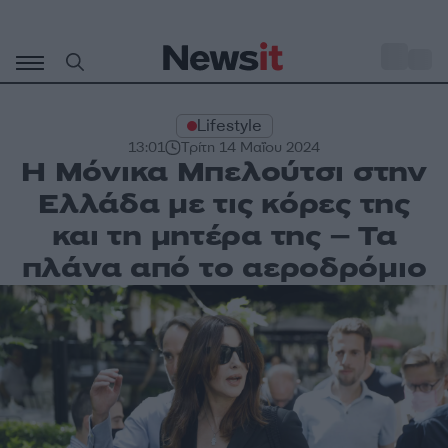
Μετάβαση
σε
o
27
περιεχόμενο
Lifestyle
13:01
Τρίτη 14 Μαΐου 2024
Η Μόνικα Μπελούτσι στην
Ελλάδα με τις κόρες της
και τη μητέρα της – Τα
πλάνα από το αεροδρόμιο