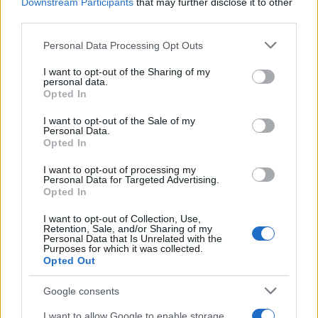
Downstream Participants
that may further disclose it to other
τους για να κάνουν μπάνιο
third parties.
2
Γιάννης Παπαμιχαήλ: «Η απαγόρευση
Please note that this website/app uses one or more Google
Personal Data Processing Opt Outs
αφορά στη χρήση της εικόνας και της
services and may gather and store information including but
φωνής της Αλίκης Βουγιουκλάκη μέσω AI»
not limited to your visit or usage behaviour. You may click to
I want to opt-out of the Sharing of my
3
Μπρίτνεϊ Σπίαρς: Έκανε αποτυχημένο
personal data.
grant or deny consent to Google and its third-party tags to
μπότοξ και ανέβασε στο Instagram την
Opted In
use your data for below specified purposes in below Google
εμπειρία της
consent section.
I want to opt-out of the Sale of my
4
Πάρος: «Αν ήταν κάποιος πάνω από την
Personal Data.
πισίνα, δε θα είχα θρηνήσει το παιδί μου» –
Opted In
Η σπαρακτική περιγραφή του πατέρα και
τα κενά στους ισχυρισμούς του ιδιοκτήτη
I want to opt-out of processing my
του beach bar
Personal Data for Targeted Advertising.
Opted In
5
Εκρηκτικό κοκτέιλ με 40άρια και 8 μποφόρ
- Σε συναγερμό η χώρα για φωτιές,
I want to opt-out of Collection, Use,
ενισχύονται οι άνεμοι τις επόμενες ημέρες
Retention, Sale, and/or Sharing of my
Personal Data that Is Unrelated with the
Purposes for which it was collected.
Opted Out
Πιο σχολιασμένα
Google consents
Στην Κρήτη ο Κυριάκος Μητσοτάκης,
113
συνεχίζει τις ολιγοήμερες διακοπές του –
I want to allow Google to enable storage