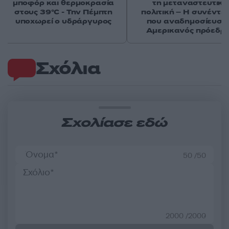
μποφόρ και θερμοκρασία
τη μεταναστευτική
στους 39°C - Την Πέμπτη
πολιτική – Η συνέντε
υποχωρεί ο υδράργυρος
που αναδημοσίευσε
Αμερικανός πρόεδρ
Σχόλια
Σχολίασε εδώ
50 /50
2000 /2000