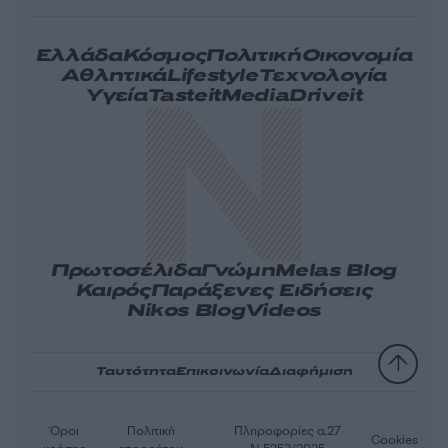
Ελλάδα
Κόσμος
Πολιτική
Οικονομία
Αθλητικά
Lifestyle
Τεχνολογία
Υγεία
Tasteit
Media
Driveit
Πρωτοσέλιδα
Γνώμη
Melas Blog
Καιρός
Παράξενες Ειδήσεις
Nikos Blog
Videos
Ταυτότητα
Επικοινωνία
Διαφήμιση
Όροι
Πολιτική
Πληροφορίες α.27
Cookies