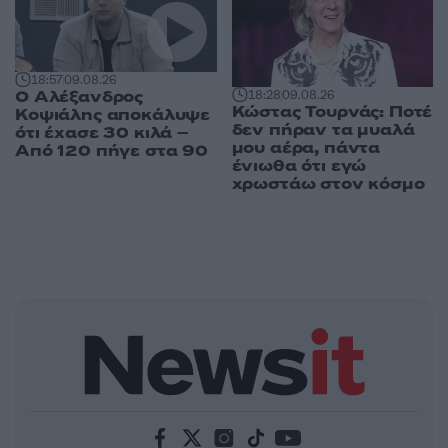
18:57
09.08.26
Ο Αλέξανδρος
18:28
09.08.26
Κώστας Τουρνάς: Ποτέ
Κοψιάλης αποκάλυψε
δεν πήραν τα μυαλά
ότι έχασε 30 κιλά –
μου αέρα, πάντα
Από 120 πήγε στα 90
ένιωθα ότι εγώ
χρωστάω στον κόσμο