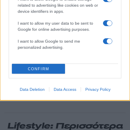
Πού βρέθηκε το Σάββατο
related to advertising like cookies on web or
device identifiers in apps.
Το οικονομικό πρόγραμμα της ΕΛΑΣ που
90
θα παρουσιάσει ο Αλέξης Τσίπρας στη
I want to allow my user data to be sent to
Θεσσαλονίκη: Σχέδιο τετραετίας
Google for online advertising purposes.
ΕΛΑΣ: Ο Αλέξης Δέδες ο πρώτος
79
υποψήφιος βουλευτής του κόμματος –
I want to allow Google to send me
Από τα διοικητικά της ΑΕΚ στην πολιτική
personalized advertising.
σκηνή
Σούπερ μάρκετ: Νέες μειώσεις τιμών –
78
916 προϊόντα στην εθνική πρωτοβουλία,
ανάμεσά τους 130 σχολικά
CONFIRM
Ο Φειδίας Παναγιώτου πήγε με σορτσάκι
69
σε εκδήλωση μνήμης για τους
δολοφονημένους Κύπριους ήρωες Ισαάκ
Data Deletion
Data Access
Privacy Policy
– Σολωμού
Lifestyle: Περισσότερα