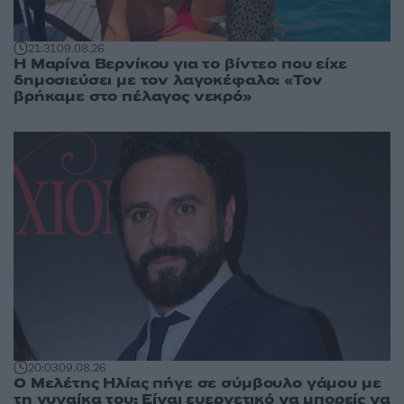
21:31
09.08.26
Η Μαρίνα Βερνίκου για το βίντεο που είχε
δημοσιεύσει με τον λαγοκέφαλο: «Τον
βρήκαμε στο πέλαγος νεκρό»
20:03
09.08.26
Ο Μελέτης Ηλίας πήγε σε σύμβουλο γάμου με
τη γυναίκα του: Είναι ευεργετικό να μπορείς να