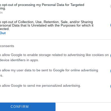
to opt-out of processing my Personal Data for Targeted
ing.
In
o opt-out of Collection, Use, Retention, Sale, and/or Sharing
ersonal Data that Is Unrelated with the Purposes for which it
lected.
Out
consents
o allow Google to enable storage related to advertising like cookies on
evice identifiers in apps.
o allow my user data to be sent to Google for online advertising
ση κοινοποιήθηκε από το χρήστη YUIMA NAKAZATO (@yuimanakazato)
s.
to allow Google to send me personalized advertising.
απωνία το 1985, ο Yuima Nakazato αποφοίτησε από τ
CONFIRM
 Καλών Τεχνών της Αμβέρσας, στο Βέλγιο το 2008. 