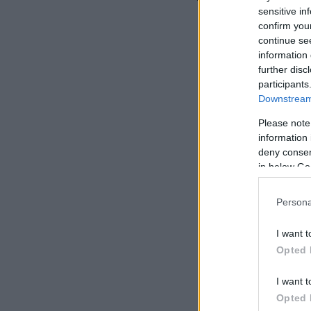
των τοπίων.
sensitive in
confirm you
continue se
information 
further disc
participants
Downstream 
Please note
information 
deny consent
in below Go
Persona
I want t
Opted 
I want t
Opted 
Δείτε αυτή τη