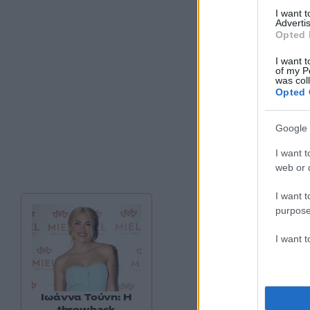
I want 
Advertis
Opted 
I want t
of my P
was col
Opted 
Google 
I want t
web or d
I want t
Η δημοσίευ
purpose
I want 
Γεννημένος στην Ι
Ιωάννα Τούνη: Η
Βασιλική Ακαδημία
throwback