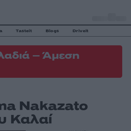
o
Αθήνα
31
C
a
Tasteit
Blogs
Driveit
λαδιά – Άμεση
ma Nakazato
υ Καλαί