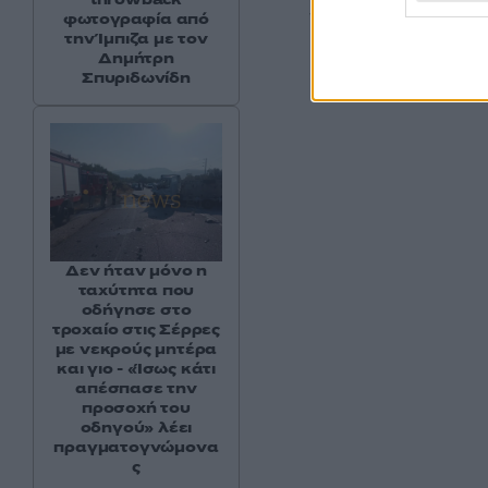
νεαρός σχεδιαστής
φωτογραφία από
την Ίμπιζα με τον
Βραβείου Καινοτομί
Δημήτρη
εισήγαγε την τεχνι
Σπυριδωνίδη
Δεν ήταν μόνο η
ταχύτητα που
οδήγησε στο
τροχαίο στις Σέρρες
με νεκρούς μητέρα
και γιο - «Ίσως κάτι
απέσπασε την
προσοχή του
οδηγού» λέει
πραγματογνώμονα
ς