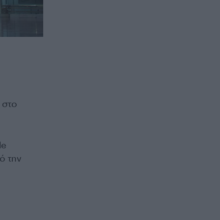
 στο
de
ό την