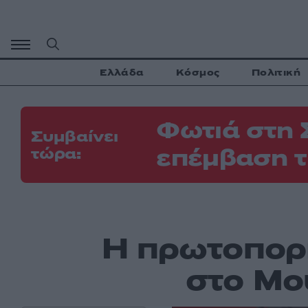
Μετάβαση
σε
περιεχόμενο
Ελλάδα
Κόσμος
Πολιτική
Φωτιά στη 
Συμβαίνει
επέμβαση τ
τώρα:
Η πρωτοπορ
στο Μο