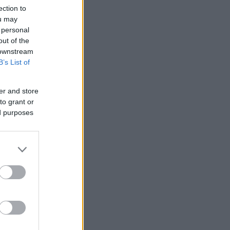
ection to
ou may
 personal
out of the
 downstream
B’s List of
er and store
to grant or
ed purposes