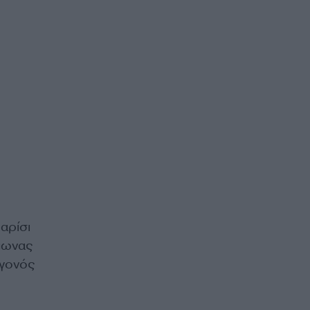
αρίσι
άπωνας
εγονός