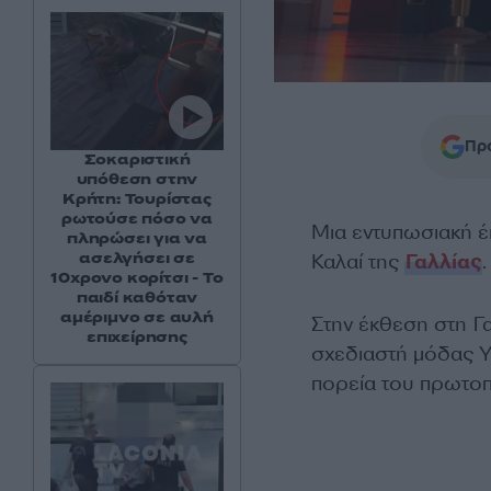
Προ
Σοκαριστική
υπόθεση στην
Κρήτη: Τουρίστας
ρωτούσε πόσο να
Μια εντυπωσιακή 
πληρώσει για να
ασελγήσει σε
Καλαί της
Γαλλίας
.
10χρονο κορίτσι - Το
παιδί καθόταν
αμέριμνο σε αυλή
Στην έκθεση στη Γ
επιχείρησης
σχεδιαστή μόδας Y
πορεία του πρωτο