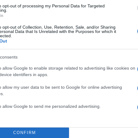
to opt-out of processing my Personal Data for Targeted
ing.
In
o opt-out of Collection, Use, Retention, Sale, and/or Sharing
ersonal Data that Is Unrelated with the Purposes for which it
lected.
 Υπάρχουν και κάποιοι άντρες που κάνουν οικογένεια
Out
οι. Εμείς μιλάμε όμως για τον γενικό κανόνα. Και εγώ
κες της τρίτης ηλικίας, δεν πιάνω τις εξαιρέσεις, εκεί
consents
ουν ότι είχαν μια υπέροχη σεξουαλική βραδιά.
o allow Google to enable storage related to advertising like cookies on
evice identifiers in apps.
 της Μαρίας Σολωμού
o allow my user data to be sent to Google for online advertising
s.
, λογικά έχεις κάνει έναν κύκλο. Δηλαδή ελάχιστοι είν
to allow Google to send me personalized advertising.
τους δεν έχουν παντρευτεί ή δεν έχουν κάνει τα παιδ
χωρίσει.
CONFIRM