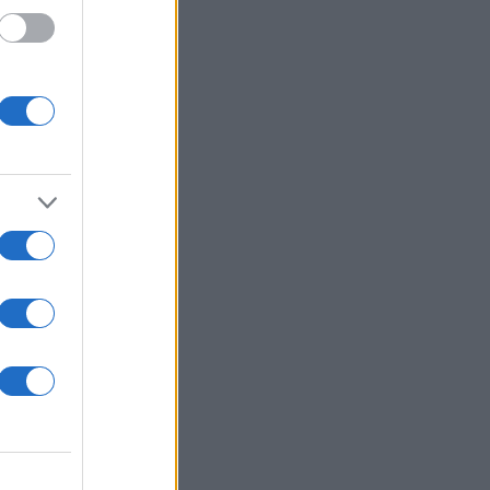
 στα
 όταν
νες που
αι οι
ιά