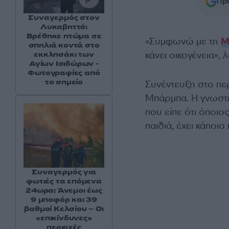
Προ
Συναγερμός στον
Λυκαβηττό:
Βρέθηκε πτώμα σε
«Συμφωνώ με τη
Μ
σπηλιά κοντά στο
κάνει οικογένεια», 
εκκλησάκι των
Αγίων Ισιδώρων -
Φωτογραφίες από
το σημείο
Συνέντευξη στο πε
Μπάρμπα. Η γνωστ
που είπε ότι όποιος
παιδιά, έχει κάποι
Συναγερμός για
φωτιές τα επόμενα
24ωρα: Άνεμοι έως
9 μποφόρ και 39
βαθμοί Κελσίου – Οι
«επικίνδυνες»
περιοχές