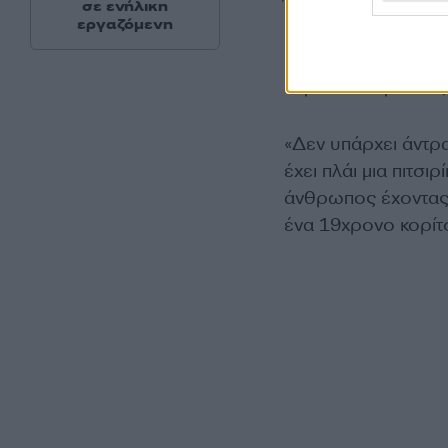
Όταν λοιπόν είσαι σ
σε ενήλικη
εργαζόμενη
ευτυχισμένος ή δυσ
και είστε έτσι ωραί
κορίτσι 19 χρονών
«Δεν υπάρχει άντρα
έχει πλάι μια πιτσι
άνθρωπος έχοντας
ένα 19χρονο κορίτ