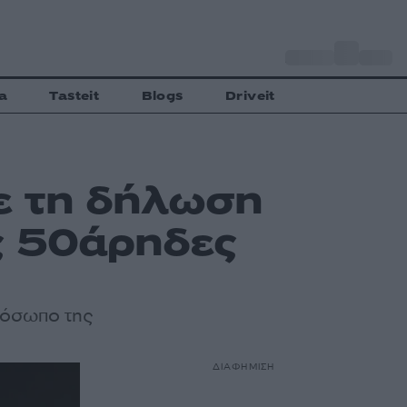
o
Αθήνα
34
C
a
Tasteit
Blogs
Driveit
ε τη δήλωση
ς 50άρηδες
ρόσωπο της
ΔΙΑΦΗΜΙΣΗ