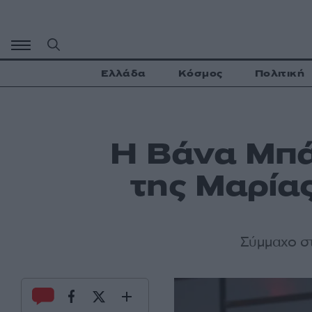
Μετάβαση
σε
περιεχόμενο
Ελλάδα
Κόσμος
Πολιτική
Η Βάνα Μπά
της Μαρία
Σύμμαχο σ