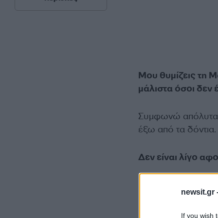
Μου θυμίζεις τη Μα
μάλιστα όσοι δεν 
Συμφωνώ απόλυτα μα
έξω από τα δόντια.
Δεν είναι λίγο αφο
newsit.gr 
If you wish 