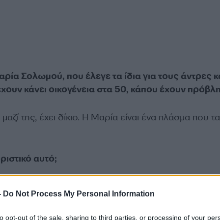
ρία Σολωμού, που έλεγε τα ίδια για τους άντρες κα
έχουν κάνει οικογένεια στα 50, κάπου έχουν πρόβλ
ζί της, έχει δίκιο. Η Μαρία είναι ένα πλάσμα που τα
ριστικό αυτό;
ΔΙΑΦΗΜΙΣΗ
-
Do Not Process My Personal Information
to opt-out of the sale, sharing to third parties, or processing of your per