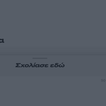
α
Σχολίασε εδώ
50