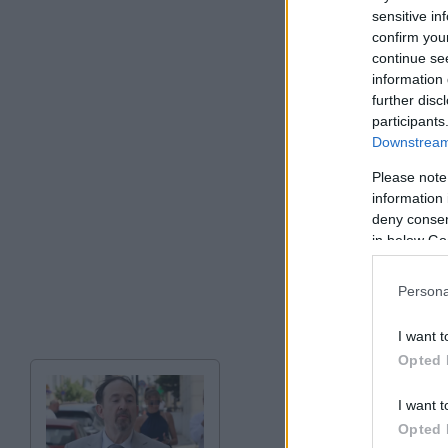
sensitive in
confirm you
continue se
information 
further disc
participants
Downstream 
Please note
information 
deny consent
in below Go
Persona
I want t
Opted 
I want t
Opted 