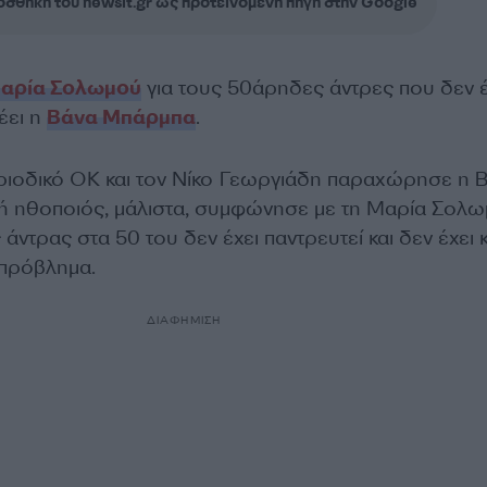
σθήκη του newsit.gr ως προτεινόμενη πηγή στην Google
αρία Σολωμού
για τους 50άρηδες άντρες που δεν 
λέει η
Βάνα Μπάρμπα
.
ριοδικό ΟΚ και τον Νίκο Γεωργιάδη παραχώρησε η 
ή ηθοποιός, μάλιστα, συμφώνησε με τη Μαρία Σολω
 άντρας στα 50 του δεν έχει παντρευτεί και δεν έχει 
ο πρόβλημα.
ΔΙΑΦΗΜΙΣΗ