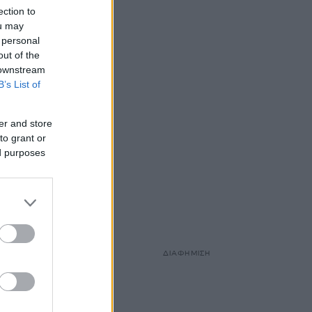
ection to
ou may
 personal
out of the
 downstream
B’s List of
er and store
to grant or
ed purposes
ΔΙΑΦΗΜΙΣΗ