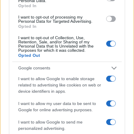
Personal Data.
Opted In
2
Δεν ήταν μόνο η ταχύτητα που οδήγησε
στο τροχαίο στις Σέρρες με νεκρούς μητέρα
και γιο - «Ίσως κάτι απέσπασε την προσοχή
I want to opt-out of processing my
Personal Data for Targeted Advertising.
του οδηγού» λέει πραγματογνώμονας
Opted In
3
Πέθανε ο Γουίλιαμ Όρμπιτ, παραγωγός του
εμβληματικού άλμπουμ της Μαντόνα «Ray
I want to opt-out of Collection, Use,
of Light»
Retention, Sale, and/or Sharing of my
Personal Data that Is Unrelated with the
Purposes for which it was collected.
4
Ανησυχία από το ξέσπασμα του ιού του
Opted Out
Δυτικού Νείλου με κρούσματα στην Αττική
- «Καμπανάκι» από τον Ιατρικό Σύλλογο
Αθηνών για την προστασία της δημόσιας
Google consents
υγείας
I want to allow Google to enable storage
5
Ryanair: «Ένα κομμάτι του προσώπου του
related to advertising like cookies on web or
ήταν σαν πλαστελίνη», συγκλονίζει η
device identifiers in apps.
επιβάτιδα που έσωσε τον Σέρβο όταν
έσπασε το παράθυρο του αεροπλάνου
I want to allow my user data to be sent to
Google for online advertising purposes.
Πιο σχολιασμένα
I want to allow Google to send me
personalized advertising.
Marfin: Η 46χρονη πήρε προθεσμία για
101