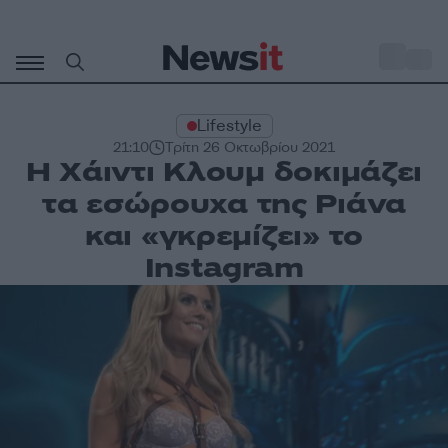
Μετάβαση
σε
o
35
περιεχόμενο
Lifestyle
21:10
Τρίτη 26 Οκτωβρίου 2021
Η Χάιντι Κλουμ δοκιμάζει
τα εσώρουχα της Ριάνα
και «γκρεμίζει» το
Instagram