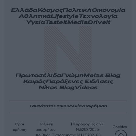
Ελλάδα
Κόσμος
Πολιτική
Οικονομία
Αθλητικά
Lifestyle
Τεχνολογία
Υγεία
Tasteit
Media
Driveit
Πρωτοσέλιδα
Γνώμη
Melas Blog
Καιρός
Παράξενες Ειδήσεις
Nikos Blog
Videos
Ταυτότητα
Επικοινωνία
Διαφήμιση
Όροι
Πολιτική
Πληροφορίες α.27
Cookies
χρήσης
απορρήτου
Ν.5253/2025
Αριθμός Πιστοποίησης Μ.Η.Τ.232163