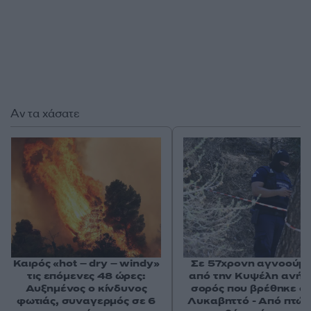
Αν τα χάσατε
Καιρός «hot – dry – windy»
Σε 57χρονη αγνοούμ
τις επόμενες 48 ώρες:
από την Κυψέλη ανήκε
Αυξημένος ο κίνδυνος
σορός που βρέθηκε σ
φωτιάς, συναγερμός σε 6
Λυκαβηττό - Από πτώσ