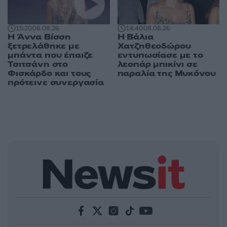
15:20
08.08.26
14:40
08.08.26
Η Άννα Βίσση
Η Βάλια
ξετρελάθηκε με
Χατζηθεοδώρου
μπάντα που έπαιζε
εντυπωσίασε με το
Τσιτσάνη στο
λεοπάρ μπικίνι σε
Φισκάρδο και τους
παραλία της Μυκόνου
πρότεινε συνεργασία