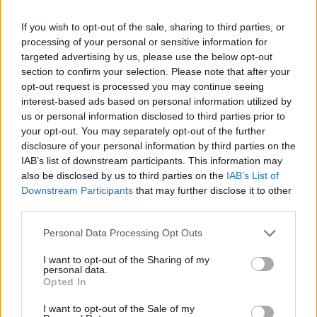
Όροι Χρήσης
. Το site προστατεύεται από reCAPTCHA, ισχύουν
Πολιτική Απορρήτου
&
Όροι Χρήσης
της Google.
If you wish to opt-out of the sale, sharing to third parties, or
processing of your personal or sensitive information for
Lifestyle
targeted advertising by us, please use the below opt-out
ΧΑΙΝΤΙ ΚΛΟΥΜ
section to confirm your selection. Please note that after your
opt-out request is processed you may continue seeing
Share:
interest-based ads based on personal information utilized by
us or personal information disclosed to third parties prior to
Ακολουθήστε το Νewsit.gr στο
Google News
και
your opt-out. You may separately opt-out of the further
ενημερωθείτε πρώτοι για όλη την ειδησεογραφία και τα
disclosure of your personal information by third parties on the
τελευταία νέα
της ημέρας
IAB’s list of downstream participants. This information may
also be disclosed by us to third parties on the
IAB’s List of
Downstream Participants
that may further disclose it to other
third parties.
Please note that this website/app uses one or more Google
Personal Data Processing Opt Outs
Πιο δημοφιλή
services and may gather and store information including but
not limited to your visit or usage behaviour. You may click to
I want to opt-out of the Sharing of my
personal data.
1
Σοκαριστική υπόθεση στην Κρήτη:
grant or deny consent to Google and its third-party tags to
Opted In
Τουρίστας ρωτούσε πόσο να πληρώσει για
use your data for below specified purposes in below Google
να ασελγήσει σε 10χρονο κορίτσι - Το παιδί
consent section.
I want to opt-out of the Sale of my
καθόταν αμέριμνο σε αυλή επιχείρησης