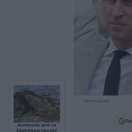
Intime αρχείο
Προ
Ανησυχία από το
ξέσπασμα του ιού