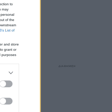
ection to
ou may
 personal
out of the
 downstream
B’s List of
er and store
to grant or
ed purposes
ΔΙΑΦΗΜΙΣΗ