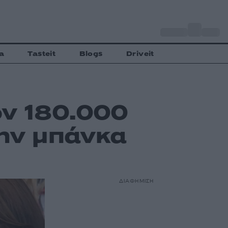
o
Αθήνα
28
C
a
Tasteit
Blogs
Driveit
όν 180.000
την μπάνκα
ΔΙΑΦΗΜΙΣΗ