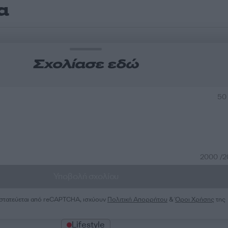
α
Σχολίασε εδώ
50
2000 /
Υποβολή σχολίου
ροστατεύεται από reCAPTCHA, ισχύουν
Πολιτική Απορρήτου
&
Όροι Χρήσης
της
Lifestyle