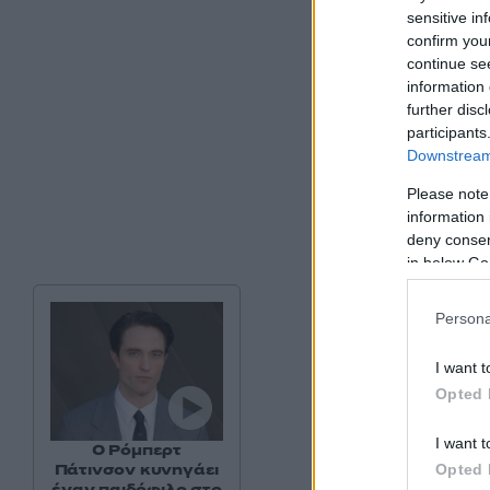
sensitive in
confirm you
continue se
information 
further disc
participants
Downstream 
Please note
information 
deny consent
in below Go
Persona
I want t
Opted 
I want t
Ο Ρόμπερτ
Πάτινσον κυνηγάει
Opted 
έναν παιδόφιλο στο