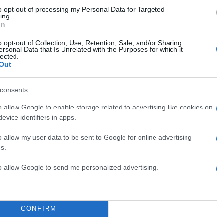
to opt-out of processing my Personal Data for Targeted
ing.
In
o opt-out of Collection, Use, Retention, Sale, and/or Sharing
ersonal Data that Is Unrelated with the Purposes for which it
lected.
Out
consents
o allow Google to enable storage related to advertising like cookies on
evice identifiers in apps.
ο που φόρεσε η Κέιτ για το 2022 ήταν στην πρεμιέρ
 Εμφανίστηκε με μία μαύρη, μακριά τουαλέτα του σχε
o allow my user data to be sent to Google for online advertising
s.
ας 2.700 λιρών με εντυπωσιακά κοσμήματα τα οποία
lymail ήταν αξίας άνω των 10.000 λιρών.
to allow Google to send me personalized advertising.
debuts £100 'Christmas present from Prince William
CONFIRM
://t.co/ifG4aoTXVo