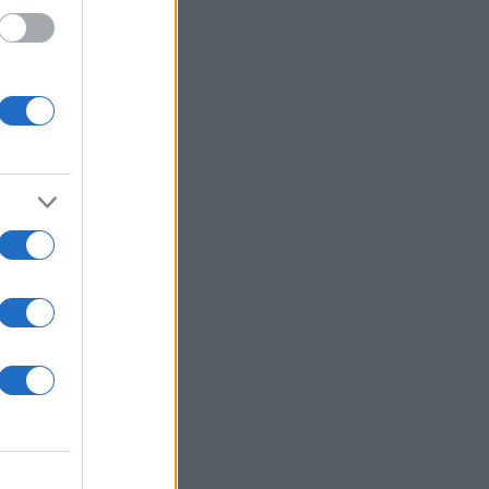
α της
διαστή
' –