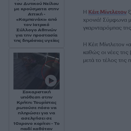
του Δυτικού Νείλου
με κρούσματα στην
H
Κέιτ Μίντλετον
ξ
Αττική -
χρονιά! Σύμφωνα με
«Καμπανάκι» από
τον Ιατρικό
γκαρνταρόμπας της 
Σύλλογο Αθηνών
για την προστασία
της δημόσιας υγείας
Η Κέιτ Μίντλετον «
καθώς οι νέες της 
μετά το τέλος της 
Σοκαριστική
υπόθεση στην
Κρήτη: Τουρίστας
ρωτούσε πόσο να
πληρώσει για να
ασελγήσει σε
10χρονο κορίτσι - Το
παιδί καθόταν