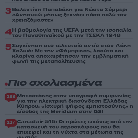
3
Βαλεντίνη Παπαδάκη για Κώστα Σόμμερ:
«Ανησυχώ μήπως ξεχνάει πόσο πολύ τον
χρειαζόμαστε»
4
Η βαθμολογία της UEFA μετά την ισοπαλία
του Παναθηναϊκού με την ΤΣΣΚΑ 1948
5
Συγκίνηση στο τελευταίο αντίο στον Λάκη
Χαλκιά: Με την «Φάμπρικα», λαούτο και
κλαρίνα αποχαιρέτησαν την εμβληματική
φωνή της μεταπολίτευσης
Πιο σχολιασμένα
Μητσοτάκης στην υπογραφή συμφωνίας
198
για την ηλεκτρική διασύνδεση Ελλάδας –
Κύπρου: «Ισχυρή ψήφος εμπιστοσύνης» η
είσοδος της Meridiam στην GSI
Canadair 515: Οι πρώτες εικόνες από την
127
κατασκευή του αεροσκάφους που θα
επιχειρεί και τη νύχτα στα μέτωπα της
φωτιάς