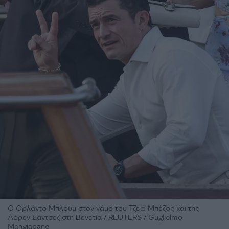
Ο Ορλάντο Μπλουμ στον γάμο του Τζεφ Μπέζος και της
Λόρεν Σάντσεζ στη Βενετία / REUTERS / Guglielmo
Mangiapane