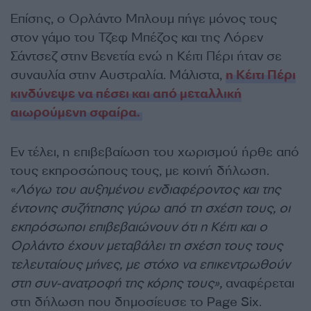
Επίσης, ο Ορλάντο Μπλουμ πήγε μόνος τους
στον γάμο του Τζεφ Μπέζος και της Λόρεν
Σάντσεζ στην Βενετία ενώ η Κέιτι Πέρι ήταν σε
συναυλία στην Αυστραλία. Μάλιστα,
η Κέιτι Πέρι
κινδύνεψε να πέσει και από μεταλλική
αιωρούμενη σφαίρα.
Εν τέλει, η επιβεβαίωση του χωρισμού ήρθε από
τους εκπροσώπους τους, με κοινή δήλωση.
«
Λόγω του αυξημένου ενδιαφέροντος και της
έντονης συζήτησης γύρω από τη σχέση τους, οι
εκπρόσωποι επιβεβαιώνουν ότι η Κέιτι και ο
Ορλάντο έχουν μεταβάλει τη σχέση τους τους
τελευταίους μήνες, με στόχο να επικεντρωθούν
στη συν-ανατροφή της κόρης τους»,
αναφέρεται
στη δήλωση που δημοσίευσε το Page Six.