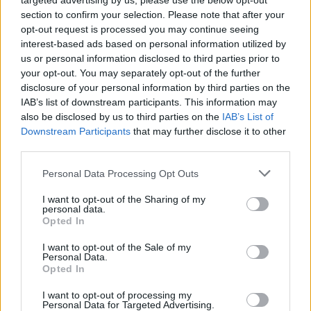
targeted advertising by us, please use the below opt-out
section to confirm your selection. Please note that after your
opt-out request is processed you may continue seeing
interest-based ads based on personal information utilized by
us or personal information disclosed to third parties prior to
Αν τα χάσατε
your opt-out. You may separately opt-out of the further
disclosure of your personal information by third parties on the
IAB’s list of downstream participants. This information may
also be disclosed by us to third parties on the
IAB’s List of
Downstream Participants
that may further disclose it to other
third parties.
Please note that this website/app uses one or more Google
Personal Data Processing Opt Outs
services and may gather and store information including but
not limited to your visit or usage behaviour. You may click to
I want to opt-out of the Sharing of my
personal data.
grant or deny consent to Google and its third-party tags to
«Αφιέρωσε τη ζωή της στο
Αργολίδα: Προφυλακισ
Opted In
use your data for below specified purposes in below Google
να βοηθά ανθρώπους που
οι δύο κατηγορούμενοι
είχαν ανάγκη» - Η πρώτη
τη δολοφονία του
consent section.
I want to opt-out of the Sale of my
δήλωση της οικογένειας
58χρονου ψυχολόγ
Personal Data.
της 38χρονης Λίζα που
Opted In
βρέθηκε νεκρή στην
Κυψέλη
I want to opt-out of processing my
Personal Data for Targeted Advertising.