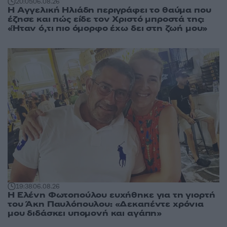
20:05
06.08.26
Η Αγγελική Ηλιάδη περιγράφει το θαύμα που
έζησε και πώς είδε τον Χριστό μπροστά της:
«Ήταν ό,τι πιο όμορφο έχω δει στη ζωή μου»
19:38
06.08.26
Η Ελένη Φωτοπούλου ευχήθηκε για τη γιορτή
του Άκη Παυλόπουλου: «Δεκαπέντε χρόνια
μου διδάσκει υπομονή και αγάπη»