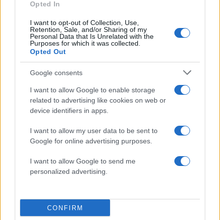
Opted In
Σχόλια
I want to opt-out of Collection, Use,
Retention, Sale, and/or Sharing of my
Personal Data that Is Unrelated with the
Purposes for which it was collected.
Opted Out
Google consents
Σχολίασε εδώ
I want to allow Google to enable storage
related to advertising like cookies on web or
50 /50
device identifiers in apps.
I want to allow my user data to be sent to
Google for online advertising purposes.
I want to allow Google to send me
2000 /2000
personalized advertising.
Υποβολή σχολίου
Όροι Χρήσης
. Το site προστατεύεται από reCAPTCHA, ισχύουν
CONFIRM
Πολιτική Απορρήτου
&
Όροι Χρήσης
της Google.