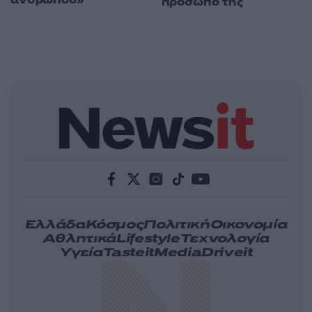
ανθρώπου»
πρόσωπό της
Ελλάδα
Κόσμος
Πολιτική
Οικονομία
Αθλητικά
Lifestyle
Τεχνολογία
Υγεία
Tasteit
Media
Driveit