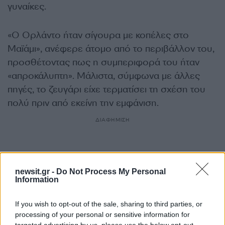
γυναίκες.
«Ο Ορλάντο ήταν σίγουρα με κοπέλες στο
Μαϊάμι», ανέφερε άτομο από το περιβάλλον του,
προσθέτοντας πως η συμπεριφορά του ήταν
«απροκάλυπτη». Μάλιστα, σύμφωνα με άλλες
πηγές, το ζευγάρι είχε τερματίσει τη σχέση του
πολύ πριν από εκείνη την εμφάνιση.
ΔΙΑΦΗΜΙΣΗ
newsit.gr -
Do Not Process My Personal
Information
If you wish to opt-out of the sale, sharing to third parties, or
processing of your personal or sensitive information for