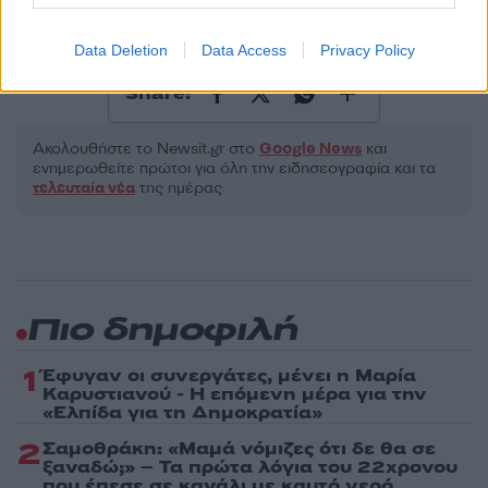
Lifestyle
ΚΕΙΤΙ ΠΕΡΙ
ΟΡΛΑΝΤΟ ΜΠΛΟΥΜ
Data Deletion
Data Access
Privacy Policy
Share:
Ακολουθήστε το Νewsit.gr στο
Google News
και
ενημερωθείτε πρώτοι για όλη την ειδησεογραφία και τα
τελευταία νέα
της ημέρας
Πιο δημοφιλή
1
Έφυγαν οι συνεργάτες, μένει η Μαρία
Καρυστιανού - Η επόμενη μέρα για την
«Ελπίδα για τη Δημοκρατία»
2
Σαμοθράκη: «Μαμά νόμιζες ότι δε θα σε
ξαναδώ;» – Τα πρώτα λόγια του 22χρονου
που έπεσε σε κανάλι με καυτό νερό