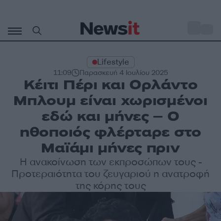
Μετάβαση
σε
o
31
περιεχόμενο
Lifestyle
11:09
Παρασκευή 4 Ιουλίου 2025
Κέιτι Πέρι και Ορλάντο
Μπλουμ είναι χωρισμένοι
εδώ και μήνες – Ο
ηθοποιός φλέρταρε στο
Μαϊάμι μήνες πριν
Η ανακοίνωση των εκπροσώπων τους -
Προτεραιότητα του ζευγαριού η ανατροφή
της κόρης τους