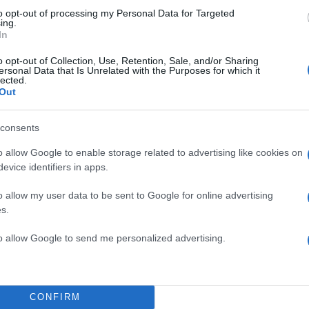
to opt-out of processing my Personal Data for Targeted
ing.
In
o opt-out of Collection, Use, Retention, Sale, and/or Sharing
ersonal Data that Is Unrelated with the Purposes for which it
lected.
Out
consents
o allow Google to enable storage related to advertising like cookies on
evice identifiers in apps.
o allow my user data to be sent to Google for online advertising
s.
to allow Google to send me personalized advertising.
CONFIRM