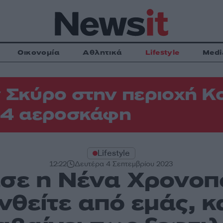
Οικονομία
Αθλητικά
Lifestyle
Medi
 Σκύρο στην περιοχή Κ
 4 αεροσκάφη
Lifestyle
12:22
Δευτέρα 4 Σεπτεμβρίου 2023
σε η Νένα Χρονοπ
θείτε από εμάς, κ