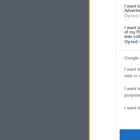
I want 
Advertis
Opted 
I want t
of my P
was col
Opted 
Google 
I want t
web or d
I want t
purpose
I want 