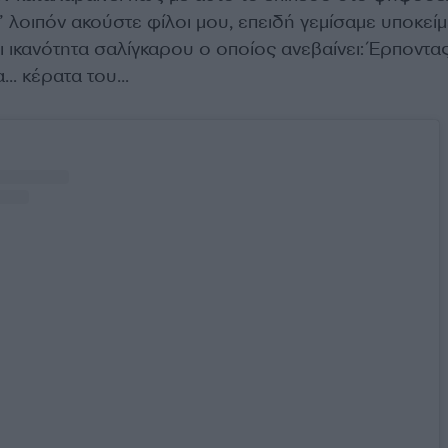
Ε’ λοιπόν ακούστε φίλοι μου, επειδή γεμίσαμε υποκεί
ι ικανότητα σαλίγκαρου ο οποίος ανεβαίνει: Έρποντας
τα… κέρατα του…