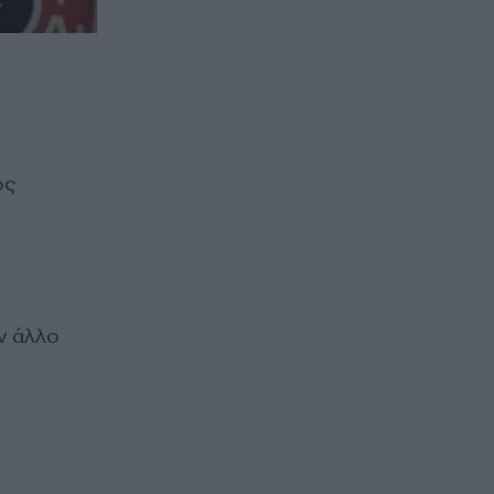
ός
ν άλλο