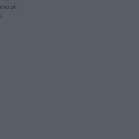
μενα με
,