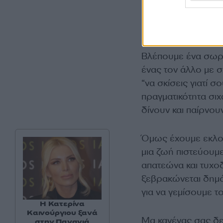
Βλέπουμε ένα σωρό
ένας τον άλλο με σ
“να σκίσεις γιατί 
πραγματικότητα σιχ
δίνουν και παίρνου
Όμως έχουμε εκλογέ
μια ζωή πιστεύουμ
απατεώνα και τυχοδ
ξεβρακώνεται δημόσ
για να γεμίσουμε 
Η Κατερίνα
Καινούργιου ξανά
Μα κανένας σας δε
στην Παναγιά