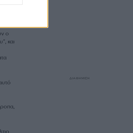
υν ο
”, και
ατα
ΔΙΑΦΗΜΙΣΗ
αυτό
τροπα,
λτιο