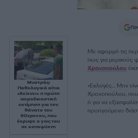
Προ
Με αφορμή τις περι
πως για μερικούς 
Χρονοπούλου
έκαν
Μυστράς:
«Εκλογές… Μην είνα
Παθολογικά αίτια
Χρονοπούλου, που
«δείχνει» η πρώτη
ιατροδικαστική
ή για να εξασφαλί
εκτίμηση για τον
προηγούμενο διάστ
θάνατο του
90χρονου, που
έκρυψε ο γιος του
σε καταψύκτη