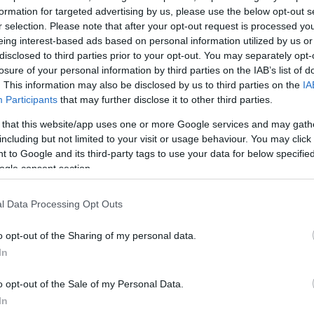
ηση της Νένας Χρονοπούλου
formation for targeted advertising by us, please use the below opt-out s
r selection. Please note that after your opt-out request is processed y
ι νόσος τελικά; Μην είναι πάθος τρελό και αλλοπαρ
eing interest-based ads based on personal information utilized by us or
disclosed to third parties prior to your opt-out. You may separately opt-
 του κάθε ένα για «εξουσία» σε ένα μικρόκοσμο που 
losure of your personal information by third parties on the IAB’s list of
ν για πρώτη φορά «Πρόεδρο» ; Μην είναι μικρόβιο 
. This information may also be disclosed by us to third parties on the
IA
λογική και παρασύρει κόσμο και ντουνιά στη σήψη της
Participants
that may further disclose it to other third parties.
ναι αρρώστια του μυαλού και της τσέπης και τούμπα
 that this website/app uses one or more Google services and may gath
including but not limited to your visit or usage behaviour. You may click 
ίναι αγάπη για τον τόπο σου, αγάπη για τους ανθρώ
 to Google and its third-party tags to use your data for below specifi
ogle consent section.
αι και τεράστια ευθύνη πάνω στις μικρές σου πλάτες
της για το καλό του κάθε ενός που ευθύνεσαι, γιατί
l Data Processing Opt Outs
o opt-out of the Sharing of my personal data.
ΔΙΑΦΗΜΙΣΗ
In
o opt-out of the Sale of my Personal Data.
In