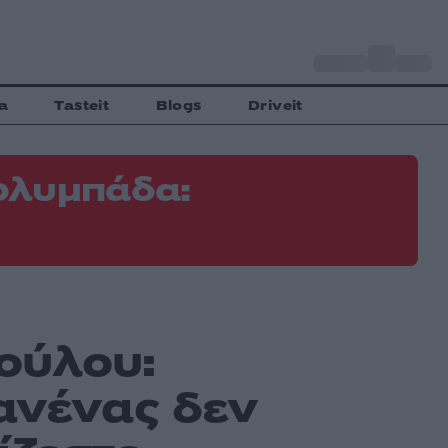
o
Αθήνα
34
C
a
Tasteit
Blogs
Driveit
ολυμπάδα:
ούλου:
ανένας δεν