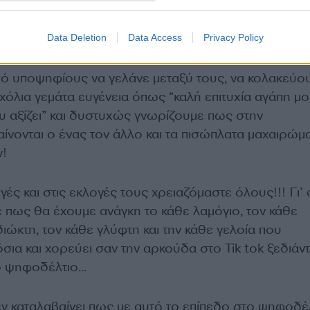
Data Deletion
Data Access
Privacy Policy
 υποψηφίους να γελάνε μεταξύ τους, να κολακεύο
χόλια γεμάτα ευγένεια όπως “καλή επιτυχία αγάπη μου
σου αξίζει” και δυστυχώς γνωρίζουμε πως στην
αίνονται ο ένας τον άλλο και τα πισώπλατα μαχαιρώμ
ν!
ς και στις εκλογές τους χρειαζόμαστε όλους!!! Γι’ 
ε πως θα έχουμε ανάγκη το κάθε λαμόγιο, τον κάθε
ιώκτη, τον κάθε γλύφτη και την κάθε γελοία που
ια και χορεύει σαν την αρκούδα στο Tik tok ξεδιάν
το ψηφοδέλτιο…
ν καταλαβαίνει πως με αυτό το επίπεδο στο ψηφοδέ