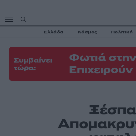
Μετάβαση
σε
περιεχόμενο
Ελλάδα
Κόσμος
Πολιτική
Φωτιά στην
Συμβαίνει
Επιχειρούν
τώρα:
Ξέσπα
Απομακρυν