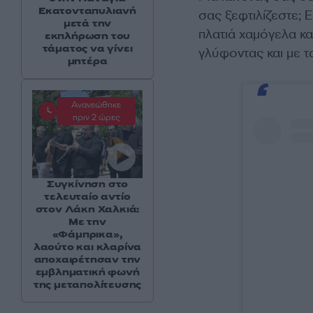
Εκατονταπυλιανή
σας ξεφτιλίζεστε; 
μετά την
πλατιά χαμόγελα κα
εκπλήρωση του
τάματος να γίνει
γλύφοντας και με 
μητέρα
Ανανεώθηκε
πριν 2 ώρες
Συγκίνηση στο
τελευταίο αντίο
στον Λάκη Χαλκιά:
Με την
«Φάμπρικα»,
λαούτο και κλαρίνα
αποχαιρέτησαν την
εμβληματική φωνή
της μεταπολίτευσης