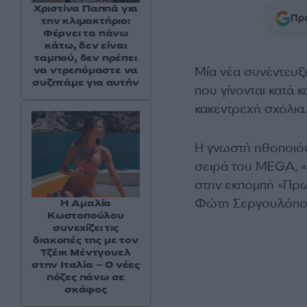
Χριστίνα Παππά για
Προ
την κλιμακτήριο:
Φέρνει τα πάνω
κάτω, δεν είναι
ταμπού, δεν πρέπει
να ντρεπόμαστε να
Μία νέα συνέντευ
συζητάμε για αυτήν
που γίνονται κατά 
κακεντρεχή σχόλια.
Η γνωστή ηθοποιός
σειρά του ΜEGA, «
στην εκπομπή «Πρω
Φώτη Σεργουλόπουλ
Η Αμαλία
Κωστοπούλου
συνεχίζει τις
διακοπές της με τον
Τζέικ Μέντγουελ
στην Ιταλία – Ο νέες
πόζες πάνω σε
σκάφος