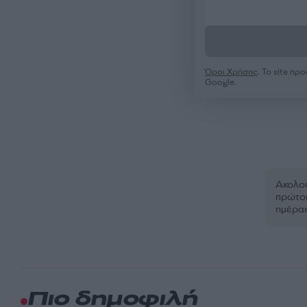
Όροι Χρήσης
. Το site π
Google.
Ακολου
πρώτοι
ημέρα
Πιο δημοφιλή