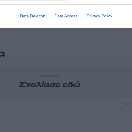
Data Deletion
Data Access
Privacy Policy
α
Σχολίασε εδώ
50