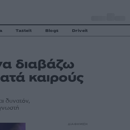
o
Αθήνα
34
C
a
Tasteit
Blogs
Driveit
να διαβάζω
κατά καιρούς
αι δυνατόν,
η γνωστή
ΔΙΑΦΗΜΙΣΗ