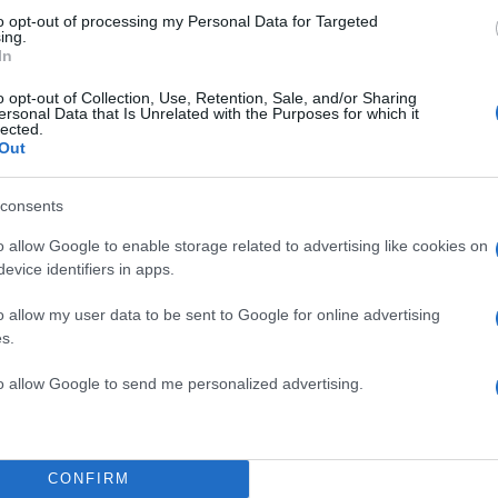
to opt-out of processing my Personal Data for Targeted
ing.
In
o opt-out of Collection, Use, Retention, Sale, and/or Sharing
ersonal Data that Is Unrelated with the Purposes for which it
lected.
ονται τέρατα. Σε μια παράσταση μου είχε γράψει έν
Out
 δυνατόν, να κουνιέται σαν να είναι 1.80, το 1.50 μέτρ
ια κακία μέσα σου;”. Έπαψα κι εγώ να διαβάζω, βέβαια,
consents
 Γιατί να μπαίνω να διαβάζω και να επηρεάζεται ο ψ
o allow Google to enable storage related to advertising like cookies on
η Λυδία Φωτοπούλου.
evice identifiers in apps.
ΔΙΑΦΗΜΙΣΗ
o allow my user data to be sent to Google for online advertising
s.
to allow Google to send me personalized advertising.
CONFIRM