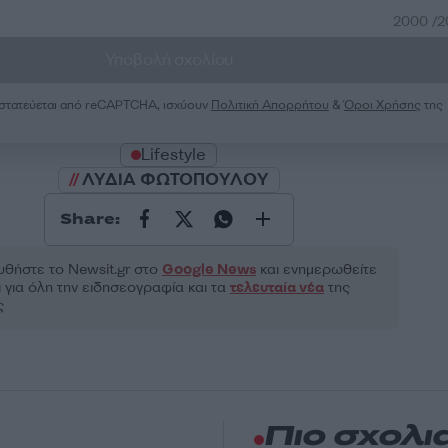
2000 /
Υποβολή σχολίου
ροστατεύεται από reCAPTCHA, ισχύουν
Πολιτική Απορρήτου
&
Όροι Χρήσης
της
Lifestyle
ΛΥΔΙΑ ΦΩΤΟΠΟΥΛΟΥ
Share:
θήστε το Νewsit.gr στο
Google News
και ενημερωθείτε
 για όλη την ειδησεογραφία και τα
τελευταία νέα
της
ς
Πιο σχολι