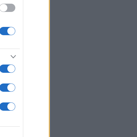
ας
ο;”.
 τα
υχισμός