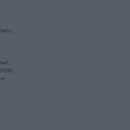
ιτικές
τική
2026)
ον