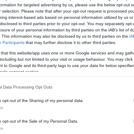
 και το κοινό λόγο να γράψει ό,τι θέλει – ξεκινάει από 
formation for targeted advertising by us, please use the below opt-out s
 ξεκινάνε από το “α τι πήγα και είδα και αυτό”. Αυτό
r selection. Please note that after your opt-out request is processed y
ένα. Μπορώ κάλλιστα να πω κι εγώ κι εμένα πολλές
eing interest-based ads based on personal information utilized by us or
disclosed to third parties prior to your opt-out. You may separately opt-
ου αρέσουν. Δε σημαίνει όμως ότι θα στήσω τον άλ
losure of your personal information by third parties on the IAB’s list of
 πω “πω πω, τι έκανε”, “πώς καταστράφηκε το έργο”. Έ
. This information may also be disclosed by us to third parties on the
IA
αι απέτυχε. Αυτό ήταν», δήλωσε ακόμα η γνωστή ηθοπ
Participants
that may further disclose it to other third parties.
 that this website/app uses one or more Google services and may gath
including but not limited to your visit or usage behaviour. You may click 
 to Google and its third-party tags to use your data for below specifi
ogle consent section.
l Data Processing Opt Outs
o opt-out of the Sharing of my personal data.
In
o opt-out of the Sale of my Personal Data.
In