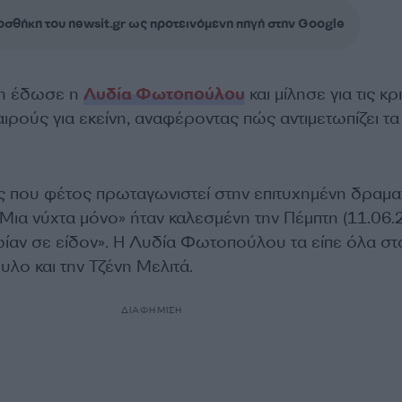
σθήκη του newsit.gr ως προτεινόμενη πηγή στην Google
ξη έδωσε η
Λυδία Φωτοπούλου
και μίλησε για τις κρ
καιρούς για εκείνη, αναφέροντας πώς αντιμετωπίζει τα
 που φέτος πρωταγωνιστεί στην επιτυχημένη δραμα
Μια νύχτα μόνο» ήταν καλεσμένη την Πέμπτη (11.06.
ίαν σε είδον». Η Λυδία Φωτοπούλου τα είπε όλα στ
ο και την Τζένη Μελιτά.
ΔΙΑΦΗΜΙΣΗ