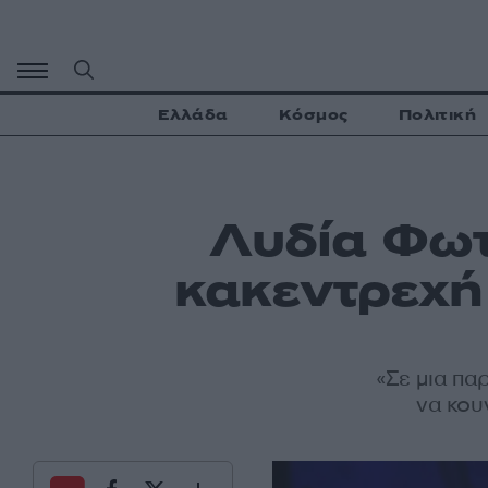
Μετάβαση
σε
περιεχόμενο
Ελλάδα
Κόσμος
Πολιτική
Λυδία Φωτ
κακεντρεχή 
«Σε μια πα
να κουν