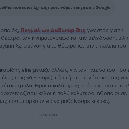
σθήκη του newsit.gr ως προτεινόμενη πηγή στην Google
θοποιός,
Πυγμαλίων Δαδακαρίδης
γνωστός για τη
 θέατρο, τον κινηματογράφο και την τηλεόραση, μίλ
γάπη Χριστιάνα» για το θέατρο και την απώλεια του
αρίδης είπε μεταξύ άλλων, για τον πατέρα του που
μήνες πως «δεν νομίζω ότι είμαι ο καλύτερος της γεν
 τέτοια τρέλα. Είμαι ο καλύτερος από τη χειρότερη 
πάρχουν εξίσου καλοί ή πολύ καλύτεροι ηθοποιοί σε
ώς που υπάρχουν για να μαθαίνουμε κι εμείς…
ΔΙΑΦΗΜΙΣΗ