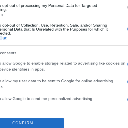
to opt-out of processing my Personal Data for Targeted
ing.
In
ρασμένο Σεπτέμβριο έχασε την πολυαγαπημένη του
o opt-out of Collection, Use, Retention, Sale, and/or Sharing
ήνες μετά,
έφυγε από τη ζωή και ο πατέρας του
.
ersonal Data that Is Unrelated with the Purposes for which it
lected.
ΔΙΑΦΗΜΙΣΗ
Out
consents
o allow Google to enable storage related to advertising like cookies on
evice identifiers in apps.
o allow my user data to be sent to Google for online advertising
s.
to allow Google to send me personalized advertising.
CONFIRM