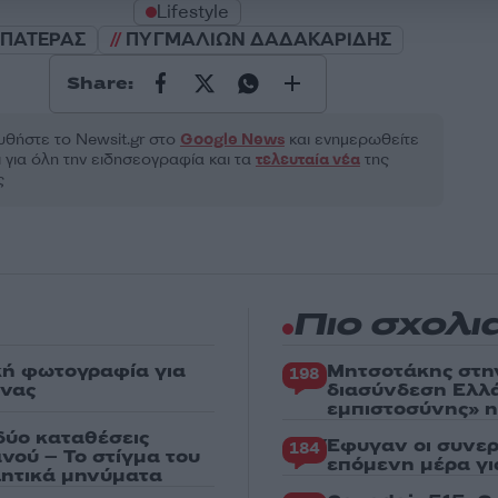
Lifestyle
ΠΑΤΕΡΑΣ
ΠΥΓΜΑΛΙΩΝ ΔΑΔΑΚΑΡΙΔΗΣ
Share:
θήστε το Νewsit.gr στο
Google News
και ενημερωθείτε
 για όλη την ειδησεογραφία και τα
τελευταία νέα
της
ς
Πιο σχολι
κή φωτογραφία για
Μητσοτάκης στη
198
ένας
διασύνδεση Ελλ
εμπιστοσύνης» η
δύο καταθέσεις
Έφυγαν οι συνερ
184
νού – Το στίγμα του
επόμενη μέρα γι
ιλητικά μηνύματα