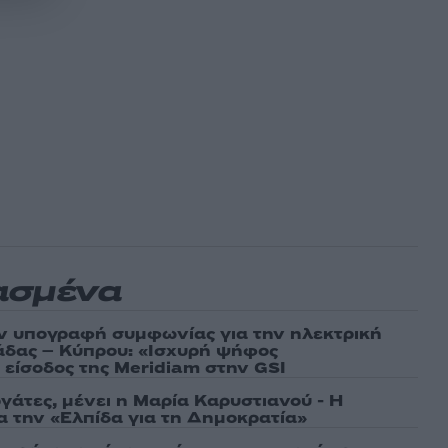
ασμένα
ν υπογραφή συμφωνίας για την ηλεκτρική
άδας – Κύπρου: «Ισχυρή ψήφος
 είσοδος της Meridiam στην GSI
γάτες, μένει η Μαρία Καρυστιανού - Η
α την «Ελπίδα για τη Δημοκρατία»