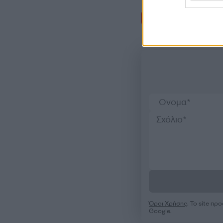
Σχόλι
Όροι Χρήσης
. Το site π
Google.