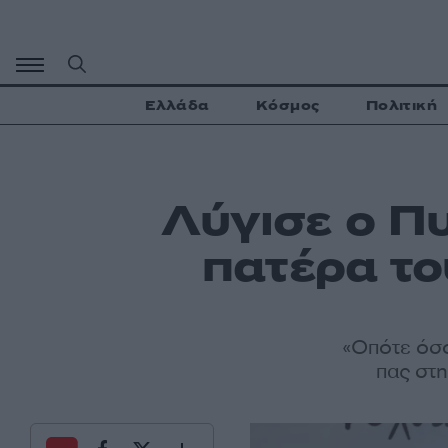
Μετάβαση
σε
περιεχόμενο
Ελλάδα
Κόσμος
Πολιτική
Λύγισε ο Π
πατέρα το
«Οπότε όσο
πας στη