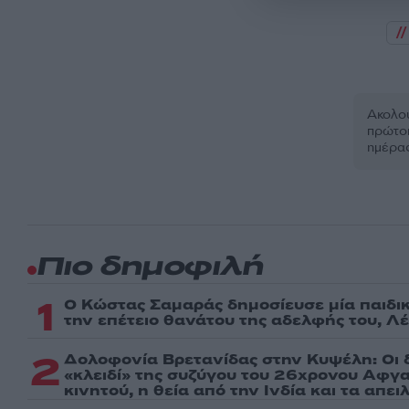
Ακολου
πρώτοι
ημέρα
Πιο δημοφιλή
1
Ο Κώστας Σαμαράς δημοσίευσε μία παιδι
την επέτειο θανάτου της αδελφής του, Λ
2
Δολοφονία Βρετανίδας στην Κυψέλη: Οι 
«κλειδί» της συζύγου του 26χρονου Αφγα
κινητού, η θεία από την Ινδία και τα απε