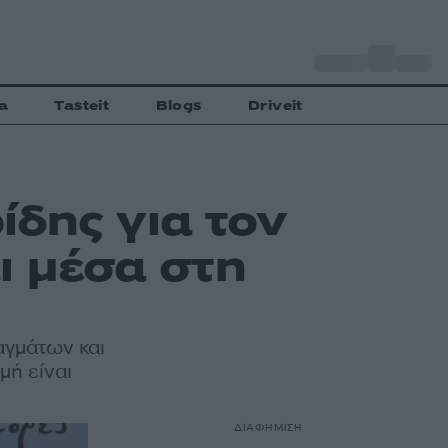
o
Αθήνα
33
C
a
Tasteit
Blogs
Driveit
δης για τον
ι μέσα στη
αγμάτων και
μή είναι
ΔΙΑΦΗΜΙΣΗ