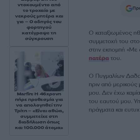
ντοκουμέντο από
Προ
το τροχαίο με
νεκρούς μητέρα και
γιο – Ο οδηγός του
φορτηγού
Ο καταξιωμένος η
κατέγραψε τη
σύγκρουση
συμμετοχή του στο
στην εκπομπή «Με α
πατέρα
του.
Ο Πυγμαλίων Δαδακ
πριν από μερικούς 
μου. Δεν έχω καμία
Marfin: Η 46χρονη
πήρε προθεσμία για
του εαυτού μου. Υ
να απολογηθεί την
πράγματα και ευτυχ
Τρίτη – «Είναι αθώα,
συμμετείχε στη
διαδήλωση όπως
και 100.000 άτομα»