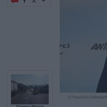
Ο Πυγμαλίων Δαδακαρίδ
Σέρρες: Βίντεο