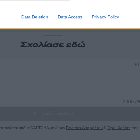
α
Data Deletion
Data Access
Privacy Policy
Σχολίασε εδώ
50
2000 /
Υποβολή σχολίου
ροστατεύεται από reCAPTCHA, ισχύουν
Πολιτική Απορρήτου
&
Όροι Χρήσης
της