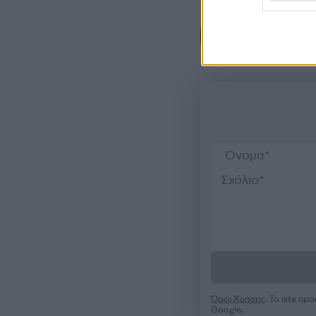
Σχόλι
Όροι Χρήσης
. Το site π
Google.