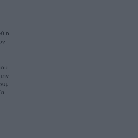
ού η
ον
που
 την
πουμ
ία