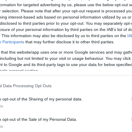
βε από τον Σάκη Τανιμανίδη, ενώ το κοινό την αποθ
formation for targeted advertising by us, please use the below opt-out s
οκρότημα.
r selection. Please note that after your opt-out request is processed y
eing interest-based ads based on personal information utilized by us or
disclosed to third parties prior to your opt-out. You may separately opt-
losure of your personal information by third parties on the IAB’s list of
. This information may also be disclosed by us to third parties on the
IA
Participants
that may further disclose it to other third parties.
 that this website/app uses one or more Google services and may gath
including but not limited to your visit or usage behaviour. You may click 
 to Google and its third-party tags to use your data for below specifi
ogle consent section.
l Data Processing Opt Outs
o opt-out of the Sharing of my personal data.
In
o opt-out of the Sale of my Personal Data.
In