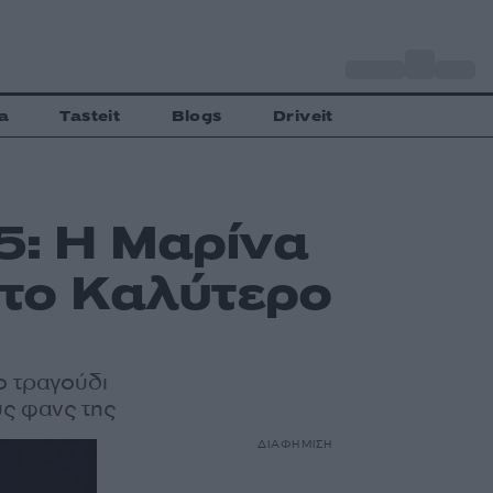
o
Αθήνα
34
C
a
Tasteit
Blogs
Driveit
5: H Μαρίνα
 το Καλύτερο
ο τραγούδι
υς φανς της
ΔΙΑΦΗΜΙΣΗ