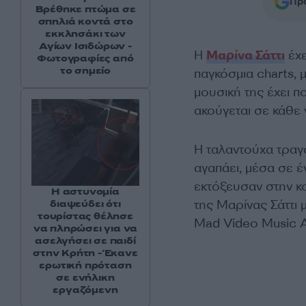
Προ
Βρέθηκε πτώμα σε
σπηλιά κοντά στο
εκκλησάκι των
Αγίων Ισιδώρων -
Η
Μαρίνα Σάττι
έχε
Φωτογραφίες από
το σημείο
παγκόσμια charts, 
μουσική της έχει 
ακούγεται σε κάθε 
Η ταλαντούχα τραγ
αγαπάει, μέσα σε 
εκτόξευσαν στην κ
Η αστυνομία
της Μαρίνας Σάττι 
διαψεύδει ότι
τουρίστας θέλησε
Mad Video Music 
να πληρώσει για να
ασελγήσει σε παιδί
στην Κρήτη - Έκανε
ερωτική πρόταση
σε ενήλικη
εργαζόμενη