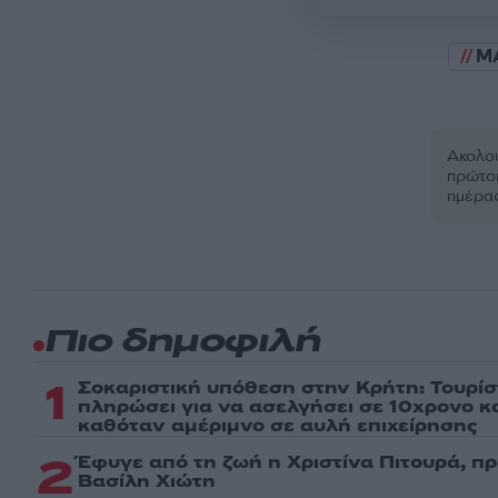
M
Ακολου
πρώτοι
ημέρα
Πιο δημοφιλή
1
Σοκαριστική υπόθεση στην Κρήτη: Τουρί
πληρώσει για να ασελγήσει σε 10χρονο κορ
καθόταν αμέριμνο σε αυλή επιχείρησης
2
Έφυγε από τη ζωή η Χριστίνα Πιτουρά, π
Βασίλη Χιώτη