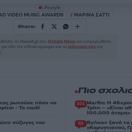
Lifestyle
AD VIDEO MUSIC AWARDS
ΜΑΡΙΝΑ ΣΑΤΤΙ
Share:
θήστε το Νewsit.gr στο
Google News
και ενημερωθείτε
 για όλη την ειδησεογραφία και τα
τελευταία νέα
της
ς
Πιο σχολι
στας ρωτούσε πόσο να
Marfin: Η 46χρο
101
ίτσι - Το παιδί
Τρίτη – «Είναι 
100.000 άτομα»
ρώην σύζυγος του
Βγήκαν ξανά τα 
93
«Καρυστιανού, Γ