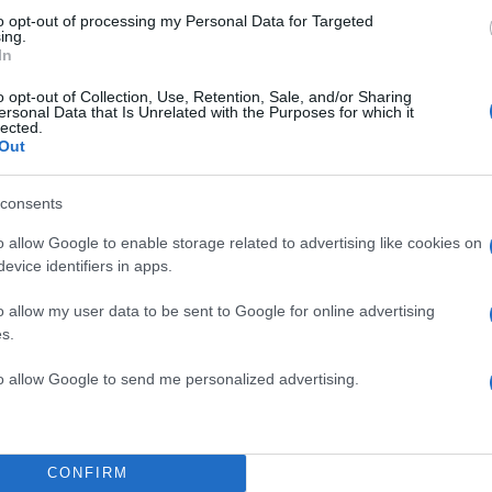
to opt-out of processing my Personal Data for Targeted
νέβηκε στη σκηνή και άφησε το τραγούδι της «Mixtap
ing.
πό το 2024 που κυκλοφόρησε, να παίξει για μερικά
In
 ευχαριστήσει τους φανς της που την ψήφισαν για να
o opt-out of Collection, Use, Retention, Sale, and/or Sharing
ersonal Data that Is Unrelated with the Purposes for which it
ω βραβείο.
lected.
Out
ΔΙΑΦΗΜΙΣΗ
consents
o allow Google to enable storage related to advertising like cookies on
evice identifiers in apps.
o allow my user data to be sent to Google for online advertising
s.
to allow Google to send me personalized advertising.
CONFIRM