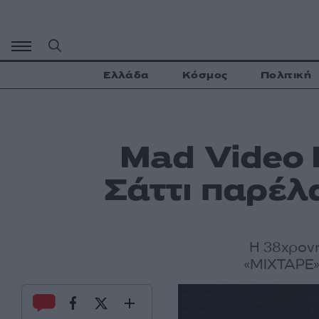
Μετάβαση
σε
περιεχόμενο
Ελλάδα
Κόσμος
Πολιτική
Mad Video 
Σάττι παρέλ
Η 38χρονη
«MIXTAPE» 