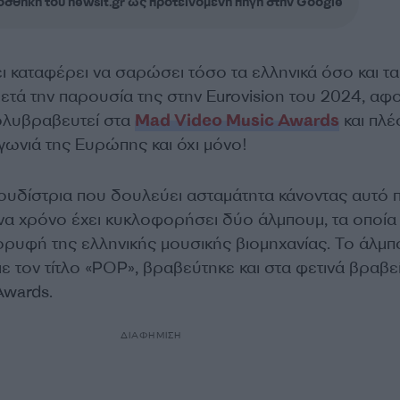
σθήκη του newsit.gr ως προτεινόμενη πηγή στην Google
ι καταφέρει να σαρώσει τόσο τα ελληνικά όσο και τα
μετά την παρουσία της στην Eurovision του 2024, αφ
πολυβραβευτεί στα
Mad Video Music Awards
και πλέ
γωνιά της Ευρώπης και όχι μόνο!
ουδίστρια που δουλεύει ασταμάτητα κάνοντας αυτό 
ένα χρόνο έχει κυκλοφορήσει δύο άλμπουμ, τα οποία
ορυφή της ελληνικής μουσικής βιομηχανίας. Το άλμ
με τον τίτλο «POP», βραβεύτηκε και στα φετινά βραβε
Awards.
ΔΙΑΦΗΜΙΣΗ