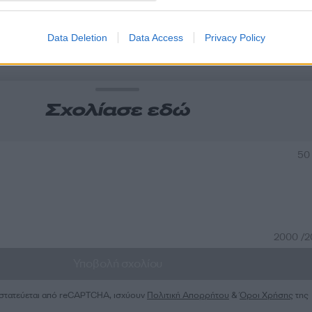
α
Data Deletion
Data Access
Privacy Policy
Σχολίασε εδώ
50
2000 /
Υποβολή σχολίου
ροστατεύεται από reCAPTCHA, ισχύουν
Πολιτική Απορρήτου
&
Όροι Χρήσης
της