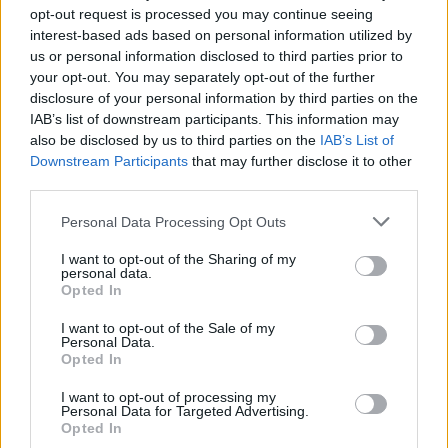
κάνουν τα κακόβουλα σχόλια τελευταία στα
opt-out request is processed you may continue seeing
interest-based ads based on personal information utilized by
social media για την εμφάνισή της.
us or personal information disclosed to third parties prior to
your opt-out. You may separately opt-out of the further
disclosure of your personal information by third parties on the
IAB’s list of downstream participants. This information may
also be disclosed by us to third parties on the
IAB’s List of
Downstream Participants
that may further disclose it to other
third parties.
Please note that this website/app uses one or more Google
Personal Data Processing Opt Outs
services and may gather and store information including but
not limited to your visit or usage behaviour. You may click to
I want to opt-out of the Sharing of my
personal data.
grant or deny consent to Google and its third-party tags to
Opted In
use your data for below specified purposes in below Google
consent section.
I want to opt-out of the Sale of my
Personal Data.
Opted In
I want to opt-out of processing my
Personal Data for Targeted Advertising.
Opted In