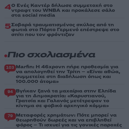
4
Ο Ενές Καντέρ δήλωσε συμμετοχή στο
ντραφτ του WNBA και προκάλεσε σάλο
στα social media
5
Σοβαρά τραυματισμένος σκύλος από τη
φωτιά στο Πόρτο Γερμενό επέστρεψε στο
σπίτι που τον φρόντιζαν
Πιο σχολιασμένα
Marfin: Η 46χρονη πήρε προθεσμία για
103
να απολογηθεί την Τρίτη – «Είναι αθώα,
συμμετείχε στη διαδήλωση όπως και
100.000 άτομα»
Βγήκαν ξανά τα μαχαίρια στην Ελπίδα
94
για τη Δημοκρατία: «Καρυστιανού,
Γρατσία και Γαλανός μετέτρεψαν το
κίνημα σε φοβικό αρχηγικό κόμμα»
Μεταφορές χρημάτων: Πότε μπορεί να
79
θεωρηθούν δωρεές και να επιβληθεί
φόρος – Τι ισχυεί για τις γονικές παροχές