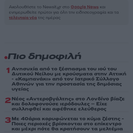
Ακολουθήστε το Νewsit.gr στο
Google News
και
ενημερωθείτε πρώτοι για όλη την ειδησεογραφία και τα
τελευταία νέα
της ημέρας
Πιο δημοφιλή
1
Ανησυχία από το ξέσπασμα του ιού του
Δυτικού Νείλου με κρούσματα στην Αττική
- «Καμπανάκι» από τον Ιατρικό Σύλλογο
Αθηνών για την προστασία της δημόσιας
υγείας
2
Νέος «Αντεροβγάλτης» στο Λονδίνο βίαζε
και δολοφονούσε ιερόδουλες – Είχε
συλληφθεί και αφέθηκε ελεύθερος
3
Με 40άρια κορυφώνεται το κύμα ζέστης -
Ποιες περιοχές βρίσκονται στο επίκεντρο
και μέχρι πότε θα κρατήσουν τα μελτέμια