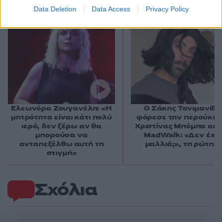
Αν τα χάσατε
Data Deletion
Data Access
Privacy Policy
Ελεωνόρα Ζουγανέλη: «Η
Ο Σάκης Τανιμανίδη
μητρότητα είναι κάτι πολύ
φόρεσε την περούκα 
ιερό, δεν ξέρω αν θα
Χριστίνας Μπόμπα από
μπορούσα να
MadWalk: «Δεν έχει
ανταπεξέλθω αυτή τη
μαλλιά;», τη ρώτησ
στιγμή»
Σχόλια