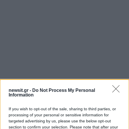
newsit.gr -
Do Not Process My Personal
«
Τα πικρόχολα σχόλια τα αντιμετωπίζω
Information
κοινωνικά και αντιλαμβάνομαι ότι το
κακόβουλο σχόλιο είναι προβολή του εαυτού
If you wish to opt-out of the sale, sharing to third parties, or
processing of your personal or sensitive information for
του και των προβλημάτων του
», δήλωσε
targeted advertising by us, please use the below opt-out
αμέσως μετά για τους ανθρώπους που της
section to confirm your selection. Please note that after your