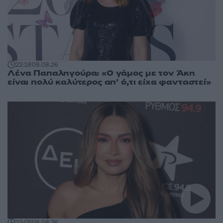
22:18
08.08.26
Λένα Παπαληγούρα: «Ο γάμος με τον Άκη
είναι πολύ καλύτερος απ’ ό,τι είχα φανταστεί»
22:05
08.08.26