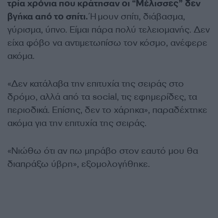
τρία χρόνια που κράτησαν οι “Μέλισσες” δεν
βγήκα από το σπίτι.
Ήμουν σπίτι, διάβασμα,
γύρισμα, ύπνο. Είμαι πάρα πολύ τελειομανής. Δεν
είχα φόβο να αντιμετωπίσω τον κόσμο, ανέφερε
ακόμα.
«Δεν κατάλαβα την επιτυχία της σειράς στο
δρόμο, αλλά από τα social, τις εφημερίδες, τα
περιοδικά. Επίσης, δεν το χάρηκα», παραδέχτηκε
ακόμα για την επιτυχία της σειράς.
«Νιώθω ότι αν πω μπράβο στον εαυτό μου θα
διαπράξω ύβρη», εξομολογήθηκε.