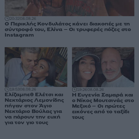
20:32
08.08.26
Ο Περικλής Κονδυλάτος κάνει διακοπές με τη
σύντροφό του, Ελίνα – Οι τρυφερές πόζες στο
Instagram
19:53
08.08.26
19:26
08.08.26
Ελίζαμπεθ Ελέτσι και
Η Ευγενία Σαμαρά και
Νεκτάριος Λεμονίδης
ο Νίκος Μουτσινάς στο
πήγαν στον Άγιο
Μεξικό – Οι πρώτες
Νεκτάριο Βούλας για
εικόνες από το ταξίδι
να πάρουν την ευχή
τους
για τον γιο τους