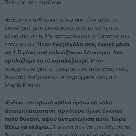
δήλωσε στη συνέχεια.
«Βάζω τον άνθρωπο πάνω από όλα αλλά το
έκανα γιατί μου έκανε καλό, από το να ήμουν
χάλια στο σπίτι. Με καταρράκωσε ο θάνατος του
πατέρα μου.
Ήταν ένα μεγάλο σοκ, έφυγε μέσα
σε 1,5 μήνα από καλπάζουσα λευχαιμία. Δεν
προλάβαμε να το καταλάβουμε.
Ήταν
σοκαριστικό γιατί ο πατέρας μου ήταν ένας πολύ
δυνατός άνθρωπος», υπογράμμισε ακόμα η
Μαρία Κίτσου.
«
Ειδικά τον πρώτο χρόνο ήμουν σε πολύ
άσχημη κατάσταση, αργότερα όμως ένιωσα
πολύ δυνατή, αφού αντιμετώπισα αυτό. Τώρα
θέλω να κλάψω…
Ένιωσα σαν να μου έδωσε τη
δύναμή του. Κρατάς τα καλά, τα κακά πάνε στον