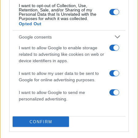
I want to opt-out of Collection, Use,
«Με ενόχλησε αυτό το “πώς έγινε έτσι η
Retention, Sale, and/or Sharing of my
Personal Data that Is Unrelated with the
Κίτσου;”. Έχουν μια αίσθηση ότι δεν φτάνει στα
Purposes for which it was collected.
Opted Out
αυτιά μου αυτά που γράφουν», είπε
συμπληρωματικά η Μαρία Κίτσου.
Google consents
ΔΙΑΦΗΜΙΣΗ
I want to allow Google to enable storage
related to advertising like cookies on web or
device identifiers in apps.
I want to allow my user data to be sent to
Google for online advertising purposes.
I want to allow Google to send me
personalized advertising.
CONFIRM