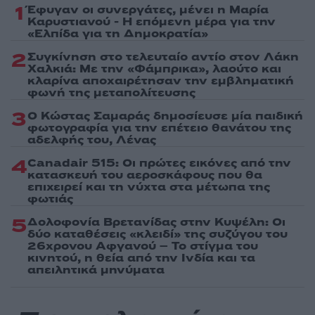
1
Έφυγαν οι συνεργάτες, μένει η Μαρία
Καρυστιανού - Η επόμενη μέρα για την
«Ελπίδα για τη Δημοκρατία»
2
Συγκίνηση στο τελευταίο αντίο στον Λάκη
Χαλκιά: Με την «Φάμπρικα», λαούτο και
κλαρίνα αποχαιρέτησαν την εμβληματική
φωνή της μεταπολίτευσης
3
Ο Κώστας Σαμαράς δημοσίευσε μία παιδική
φωτογραφία για την επέτειο θανάτου της
αδελφής του, Λένας
4
Canadair 515: Οι πρώτες εικόνες από την
κατασκευή του αεροσκάφους που θα
επιχειρεί και τη νύχτα στα μέτωπα της
φωτιάς
5
Δολοφονία Βρετανίδας στην Κυψέλη: Οι
δύο καταθέσεις «κλειδί» της συζύγου του
26χρονου Αφγανού – Το στίγμα του
κινητού, η θεία από την Ινδία και τα
απειλητικά μηνύματα