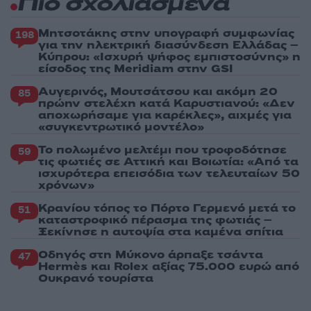
Πιο σχολιασμένα
Μητσοτάκης στην υπογραφή συμφωνίας
198
για την ηλεκτρική διασύνδεση Ελλάδας –
Κύπρου: «Ισχυρή ψήφος εμπιστοσύνης» η
είσοδος της Meridiam στην GSI
Αυγερινός, Μουτσάτσου και ακόμη 20
85
πρώην στελέχη κατά Καρυστιανού: «Δεν
αποχωρήσαμε για καρέκλες», αιχμές για
«συγκεντρωτικό μοντέλο»
Το πολωμένο μελτέμι που τροφοδότησε
59
τις φωτιές σε Αττική και Βοιωτία: «Από τα
ισχυρότερα επεισόδια των τελευταίων 50
χρόνων»
Κρανίου τόπος το Πόρτο Γερμενό μετά το
51
καταστροφικό πέρασμα της φωτιάς –
Ξεκίνησε η αυτοψία στα καμένα σπίτια
Οδηγός στη Μύκονο άρπαξε τσάντα
47
Hermès και Rolex αξίας 75.000 ευρώ από
Ουκρανό τουρίστα