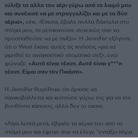
τύλιξε το άλλο του χέρι γύρω από το λαιμό μου
και συνέχισε να με στραγγαλίζει και με τα δύο
χέρια»,
είπε. «Έπειτα, έβαλε πολλά δάχτυλα στο
στόμα μου, τα μετακινούσε συνεχώς σαν να
προσπαθούσε να με πνίξει». Η Jennifer εξήγησε
ότι ο West έκανε αυτές τις κινήσεις «για να
μιμηθεί το αναγκαστικό στοματικό σεξ», ενώ
φώναζε:
«Αυτό είναι τέχνη. Αυτό είναι γ***η
τέχνη. Είμαι σαν τον Πικάσο».
Η Jennifer θυμήθηκε ότι άρχισε να
πανικοβάλλεται και κοιτούσε γύρω της για να την
βοηθήσει κάποιος, αλλά δεν το έκανε.
«Λίγα λεπτά μετά, έβγαλε τα χέρια του από το
στόμα μου και έφυγε σαν να έλεγε “εντάξει πήρα