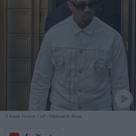
Ο Κάνιε Γουέστ / AP / Michael R. Sisak