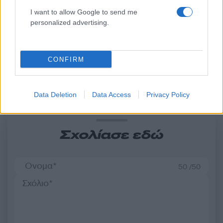
Marfin: Απολογείται
Προσωρινά κρατούμεν
σήμερα η 46χρονη που
δήμαρχος, ο μηχανικός
I want to allow Google to send me
έφτασε από τη Βρετανία –
ο ιδιοκτήτης του αιολι
personalized advertising.
Η μεταγωγή στην Ελλάδα
πάρκου για τη φωτιά 
και τα στοιχεία που την
Πόρτο Γερμενό και
εμπλέκουν
Ξηρονομή
CONFIRM
Σχόλια
Data Deletion
Data Access
Privacy Policy
Σχολίασε εδώ
50 /50