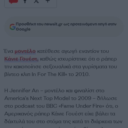
Προσθήκη του newsit.gr ως προτεινόμενη πηγή στην
Google
Ένα
μοντέλο
κατέθεσε αγωγή εναντίον του
Κάνιε Γουέστ,
καθώς ισχυρίστηκε ότι ο ράπερ
την κακοποίησε σεξουαλικά στα γυρίσματα του
βίντεο κλιπ In For The Kill» το 2010.
Η Jennifer An – μοντέλο και φιναλίστ στο
America’s Next Top Model το 2009 – δήλωσε
στο podcast του BBC «Fame Under Fire» ότι, ο
Αμερικανός ράπερ Κάνιε Γουέστ είχε βάλει τα
δάχτυλά του στο στόμα της κατά τη διάρκεια των