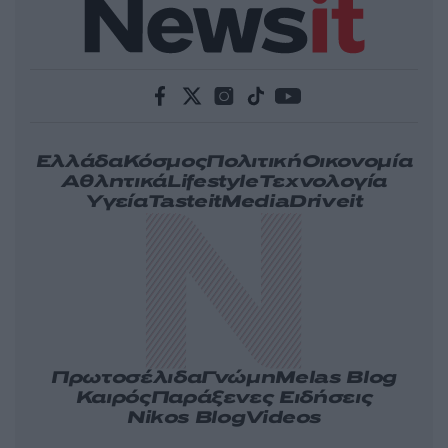
Ελλάδα
Κόσμος
Πολιτική
Οικονομία
Αθλητικά
Lifestyle
Τεχνολογία
Υγεία
Tasteit
Media
Driveit
Πρωτοσέλιδα
Γνώμη
Melas Blog
Καιρός
Παράξενες Ειδήσεις
Nikos Blog
Videos