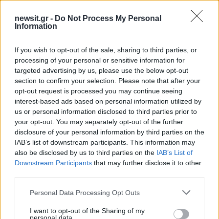
αυτό που ήθελα”».
newsit.gr -
Do Not Process My Personal
Information
Η Jennifer εξήγησε ότι δεν αντέδρασε όταν
έγινε η πράξη γιατί φοβήθηκε ότι θα χάσει την
If you wish to opt-out of the sale, sharing to third parties, or
δουλειά της, ενώ τόνισε ότι ο ράπερ δεν της
processing of your personal or sensitive information for
μίλησε ούτε πριν, ούτε κατά τη διάρκεια, ούτε
targeted advertising by us, please use the below opt-out
section to confirm your selection. Please note that after your
μετά τα γυρίσματα.
opt-out request is processed you may continue seeing
interest-based ads based on personal information utilized by
Τελικά, η σκηνή του Kanye West «κόπηκε» από το
us or personal information disclosed to third parties prior to
your opt-out. You may separately opt-out of the further
βίντεο κλιπ.
disclosure of your personal information by third parties on the
IAB’s list of downstream participants. This information may
Η Jennifer κατέθεσε αγωγή εναντίον του West
also be disclosed by us to third parties on the
IAB’s List of
Downstream Participants
that may further disclose it to other
το 2024. Η υπόθεση δεν έχει ακόμη εκδικαστεί.
third parties.
ΔΙΑΦΗΜΙΣΗ
Please note that this website/app uses one or more Google
Personal Data Processing Opt Outs
services and may gather and store information including but
not limited to your visit or usage behaviour. You may click to
I want to opt-out of the Sharing of my
personal data.