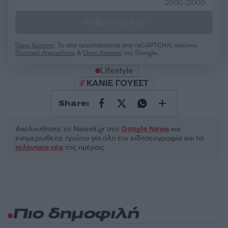
2000 /2000
Υποβολή σχολίου
Όροι Χρήσης
. Το site προστατεύεται από reCAPTCHA, ισχύουν
Πολιτική Απορρήτου
&
Όροι Χρήσης
της Google.
Lifestyle
ΚΑΝΙΕ ΓΟΥΕΣΤ
Share:
Ακολουθήστε το Νewsit.gr στο
Google News
και
ενημερωθείτε πρώτοι για όλη την ειδησεογραφία και τα
τελευταία νέα
της ημέρας
Πιο δημοφιλή