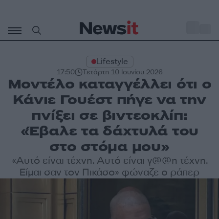
Μετάβαση
σε
o
27
περιεχόμενο
Lifestyle
17:50
Τετάρτη 10 Ιουνίου 2026
Μοντέλο καταγγέλλει ότι ο
Κάνιε Γουέστ πήγε να την
πνίξει σε βιντεοκλίπ:
«Έβαλε τα δάχτυλά του
στο στόμα μου»
«Αυτό είναι τέχνη. Αυτό είναι γ@@η τέχνη.
Είμαι σαν τον Πικάσο» φώναζε ο ράπερ