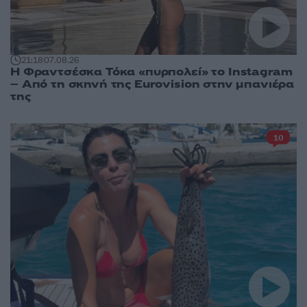
21:18
07.08.26
Η Φραντσέσκα Τόκα «πυρπολεί» το Instagram
– Από τη σκηνή της Eurovision στην μπανιέρα
της
10