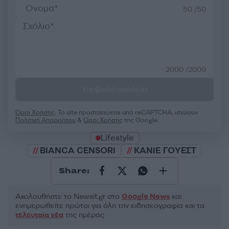
50 /50
2000 /2000
Υποβολή σχολίου
Όροι Χρήσης
. Το site προστατεύεται από reCAPTCHA, ισχύουν
Πολιτική Απορρήτου
&
Όροι Χρήσης
της Google.
Lifestyle
BIANCA CENSORI
ΚΑΝΙΕ ΓΟΥΕΣΤ
Share:
Ακολουθήστε το Νewsit.gr στο
Google News
και
ενημερωθείτε πρώτοι για όλη την ειδησεογραφία και τα
τελευταία νέα
της ημέρας