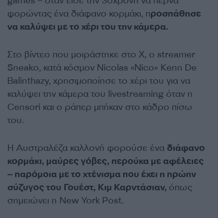
games – όταν είδε την 30χρονη να περνά
φορώντας ένα διάφανο κορμάκι, π
ροσπάθησε
να καλύψει με το χέρι του την κάμερα.
Στο βίντεο που μοιράστηκε στο X, ο streamer
Sneako, κατά κόσμον Nicolas «Nico» Kenn De
Balinthazy, χρησιμοποίησε το χέρι του για να
καλύψει την κάμερα του livestreaming όταν η
Censori και ο ράπερ μπήκαν στο κάδρο πίσω
του.
Η Αυστραλέζα καλλονή φορούσε ένα
διάφανο
κορμάκι, μαύρες γόβες, περούκα με αφέλειες
– παρόμοια με το χτένισμα που έχει η πρώην
σύζυγος του Γουέστ, Κιμ Καρντάσιαν,
όπως
σημειώνει η New York Post.