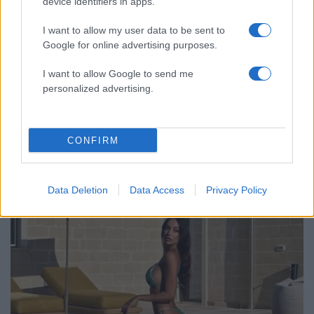
device identifiers in apps.
Απίστευτο κι όμως αληθινό -
55
I want to allow my user data to be sent to
Aναστέλλονται τα τακτικά ραντεβού του
αγγειοχειρουργού του νοσοκομείου
Google for online advertising purposes.
Χανίων επειδή κλάπηκε το μηχανάκι του
γιατρού
I want to allow Google to send me
personalized advertising.
CONFIRM
Lifestyle: Περισσότερα
άρθρα
Data Deletion
Data Access
Privacy Policy