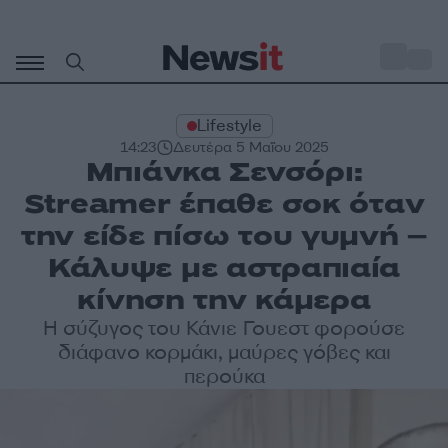
Μετάβαση
σε
o
29
περιεχόμενο
Lifestyle
14:23
Δευτέρα 5 Μαΐου 2025
Μπιάνκα Σενσόρι:
Streamer έπαθε σοκ όταν
την είδε πίσω του γυμνή –
Κάλυψε με αστραπιαία
κίνηση την κάμερα
Η σύζυγος του Κάνιε Γουεστ φορούσε
διάφανο κορμάκι, μαύρες γόβες και
περούκα