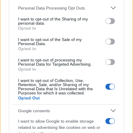
5
Σοκαρισμένο το ζευγάρι Αμερικανών που
Please note that this website/app uses one or more Google
Personal Data Processing Opt Outs
φιλοξενούσε τον 26χρονο Αφγανό στη
services and may gather and store information including but
Λέσβο
not limited to your visit or usage behaviour. You may click to
I want to opt-out of the Sharing of my
personal data.
grant or deny consent to Google and its third-party tags to
Opted In
use your data for below specified purposes in below Google
Πιο σχολιασμένα
consent section.
I want to opt-out of the Sale of my
Personal Data.
Έφυγαν οι συνεργάτες, μένει η Μαρία
184
Opted In
Καρυστιανού - Η επόμενη μέρα για την
«Ελπίδα για τη Δημοκρατία»
I want to opt-out of processing my
Personal Data for Targeted Advertising.
Canadair 515: Οι πρώτες εικόνες από την
131
Opted In
κατασκευή του αεροσκάφους που θα
επιχειρεί και τη νύχτα στα μέτωπα της
I want to opt-out of Collection, Use,
φωτιάς
Retention, Sale, and/or Sharing of my
Personal Data that Is Unrelated with the
Βγήκαν ξανά τα μαχαίρια στην Ελπίδα
Purposes for which it was collected.
69
για τη Δημοκρατία: «Καρυστιανού,
Opted Out
Γρατσία και Γαλανός μετέτρεψαν το
κίνημα σε φοβικό αρχηγικό κόμμα»
Google consents
Το πολωμένο μελτέμι που τροφοδότησε
59
I want to allow Google to enable storage
τις φωτιές σε Αττική και Βοιωτία: «Από τα
ισχυρότερα επεισόδια των τελευταίων 50
related to advertising like cookies on web or
χρόνων»