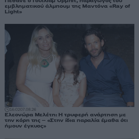
Πέθανε ο Γουίλιαμ Όρμπιτ, παραγωγός του
εμβληματικού άλμπουμ της Μαντόνα «Ray of
Light»
16:02
07.08.26
Ελεονώρα Μελέτη: Η τρυφερή ανάρτηση με
την κόρη της – «Στην ίδια παραλία έμαθα ότι
ήμουν έγκυος»