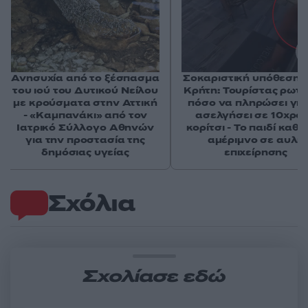
Ανησυχία από το ξέσπασμα
Σοκαριστική υπόθεση 
του ιού του Δυτικού Νείλου
Κρήτη: Τουρίστας ρωτ
με κρούσματα στην Αττική
πόσο να πληρώσει για
- «Καμπανάκι» από τον
ασελγήσει σε 10χρο
Ιατρικό Σύλλογο Αθηνών
κορίτσι - Το παιδί καθ
για την προστασία της
αμέριμνο σε αυλή
δημόσιας υγείας
επιχείρησης
Σχόλια
Σχολίασε εδώ