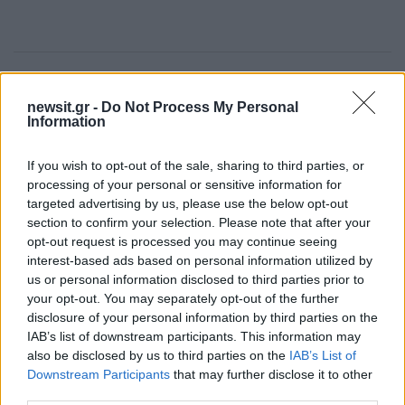
Πιο δημοφιλή
newsit.gr -
Do Not Process My Personal
Information
1
Σέρρες: Βίντεο ντοκουμέντο από το
τροχαίο με νεκρούς μητέρα και γιο – Ο
οδηγός του φορτηγού κατέγραψε τη
If you wish to opt-out of the sale, sharing to third parties, or
σύγκρουση
processing of your personal or sensitive information for
2
targeted advertising by us, please use the below opt-out
Marfin: Η 46χρονη πήρε προθεσμία για να
απολογηθεί την Τρίτη – «Είναι αθώα,
section to confirm your selection. Please note that after your
συμμετείχε στη διαδήλωση όπως και
opt-out request is processed you may continue seeing
100.000 άτομα»
interest-based ads based on personal information utilized by
3
us or personal information disclosed to third parties prior to
Σίντνεϊ Τάουλ: Πέθανε σε ηλικία 26 ετών η
σταρ του TikTok – Kατέγραφε τη ζωή της
your opt-out. You may separately opt-out of the further
με τον καρκίνο
disclosure of your personal information by third parties on the
IAB’s list of downstream participants. This information may
4
Μεταφορές χρημάτων: Πότε μπορεί να
also be disclosed by us to third parties on the
IAB’s List of
θεωρηθούν δωρεές και να επιβληθεί φόρος
– Τι ισχυεί για τις γονικές παροχές
Downstream Participants
that may further disclose it to other
third parties.
Κυψέλη: «Δεν μπορώ να το πιστέψω» –