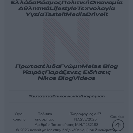
Ελλάδα
Κόσμος
Πολιτική
Οικονομία
Αθλητικά
Lifestyle
Τεχνολογία
Υγεία
Tasteit
Media
Driveit
Πρωτοσέλιδα
Γνώμη
Melas Blog
Καιρός
Παράξενες Ειδήσεις
Nikos Blog
Videos
Ταυτότητα
Επικοινωνία
Διαφήμιση
Όροι
Πολιτική
Πληροφορίες α.27
Cookies
χρήσης
απορρήτου
Ν.5253/2025
Αριθμός Πιστοποίησης Μ.Η.Τ.232163
© 2026 newsit.gr. Με επιφύλαξη κάθε νομίμου δικαιώματος.