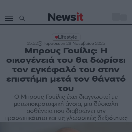
Μετάβαση
σε
o
32
περιεχόμενο
Lifestyle
15:52
Παρασκευή 28 Νοεμβρίου 2025
Μπρους Γουίλις: H
οικογένειά του θα δωρίσει
τον εγκέφαλό του στην
επιστήμη μετά τον θάνατό
του
Ο Μπρους Γουίλις έχει διαγνωστεί με
μετωποκροταφική άνοια, μια δύσκολη
ασθένεια που διαβρώνει την
προσωπικότητα και τις γλωσσικές δεξιότητες