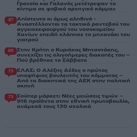
Γρατσία και Γαλανός μετέτρεψαν το
κίνημα σε φοβικό αρχηγικό κόμμα»
Απίστευτο κι όμως αληθινό -
87
Aναστέλλονται τα τακτικά ραντεβού του
αγγειοχειρουργού του νοσοκομείου
Χανίων επειδή κλάπηκε το μηχανάκι του
γιατρού
Στην Κρήτη ο Κυριάκος Μητσοτάκης,
85
συνεχίζει τις ολιγοήμερες διακοπές του –
Πού βρέθηκε το Σάββατο
ΕΛΑΣ: Ο Αλέξης Δέδες ο πρώτος
73
υποψήφιος βουλευτής του κόμματος –
Από τα διοικητικά της ΑΕΚ στην πολιτική
σκηνή
Σούπερ μάρκετ: Νέες μειώσεις τιμών –
73
916 προϊόντα στην εθνική πρωτοβουλία,
ανάμεσά τους 130 σχολικά