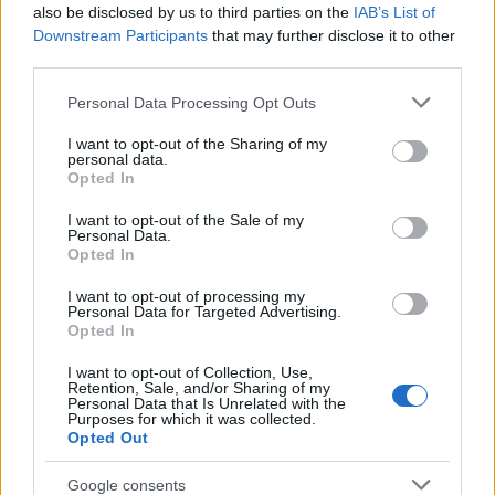
2000 /2000
also be disclosed by us to third parties on the
IAB’s List of
Downstream Participants
that may further disclose it to other
Υποβολή σχολίου
third parties.
Όροι Χρήσης
. Το site προστατεύεται από reCAPTCHA, ισχύουν
Please note that this website/app uses one or more Google
Personal Data Processing Opt Outs
Πολιτική Απορρήτου
&
Όροι Χρήσης
της Google.
services and may gather and store information including but
not limited to your visit or usage behaviour. You may click to
I want to opt-out of the Sharing of my
Lifestyle
personal data.
grant or deny consent to Google and its third-party tags to
ΜΠΡΟΥΣ ΓΟΥΙΛΙΣ
Opted In
use your data for below specified purposes in below Google
consent section.
Share:
I want to opt-out of the Sale of my
Personal Data.
Opted In
Ακολουθήστε το Νewsit.gr στο
Google News
και
ενημερωθείτε πρώτοι για όλη την ειδησεογραφία και τα
I want to opt-out of processing my
Personal Data for Targeted Advertising.
τελευταία νέα
της ημέρας
Opted In
I want to opt-out of Collection, Use,
Retention, Sale, and/or Sharing of my
Personal Data that Is Unrelated with the
Purposes for which it was collected.
Opted Out
Πιο δημοφιλή
Google consents