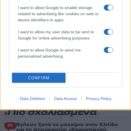
1
Κωνσταντίνος Αργυρός και Αλεξάνδρα
Νίκα κάνουν διακοπές με πολυτελές γιοτ
I want to allow Google to enable storage
με τα δύο παιδιά τους
related to advertising like cookies on web or
device identifiers in apps.
2
Η Άννα Βίσση ξετρελάθηκε με μπάντα που
έπαιζε Τσιτσάνη στο Φισκάρδο και τους
I want to allow my user data to be sent to
πρότεινε συνεργασία
Google for online advertising purposes.
3
Θρήνος για τον Λιονέλ Μέσι – Πέθανε ο
πατέρας του, Χόρχε
I want to allow Google to send me
4
personalized advertising.
Ελίζαμπεθ Ελέτσι και Νεκτάριος Λεμονίδης
πήγαν στον Άγιο Νεκτάριο Βούλας για να
πάρουν την ευχή για τον γιο τους
5
Ηφαίστειο Σαντορίνης: Ένας 15χρονος που
CONFIRM
δεν πρόλαβε να ξεφύγει από το τσουνάμι
μπορεί να αλλάξει τη χρονολογία της
προϊστορικής έκρηξης
Data Deletion
Data Access
Privacy Policy
Πιο σχολιασμένα
Βγήκαν ξανά τα μαχαίρια στην Ελπίδα
98
για τη Δημοκρατία: «Καρυστιανού,