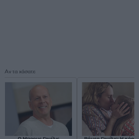
Αν τα χάσατε
Ο Μπρους Γουίλις
Ράμερ Γουίλις: Η κόρη