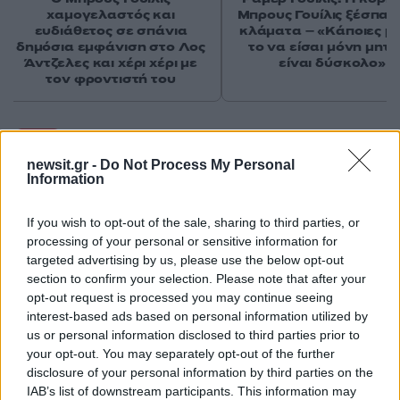
χαμογελαστός και
Μπρους Γουίλις ξέσπασ
ευδιάθετος σε σπάνια
κλάματα – «Κάποιες μ
δημόσια εμφάνιση στο Λος
το να είσαι μόνη μητ
Άντζελες και χέρι χέρι με
είναι δύσκολο»
τον φροντιστή του
Σχόλια
newsit.gr -
Do Not Process My Personal
Information
If you wish to opt-out of the sale, sharing to third parties, or
Σχολίασε εδώ
processing of your personal or sensitive information for
targeted advertising by us, please use the below opt-out
section to confirm your selection. Please note that after your
50 /50
opt-out request is processed you may continue seeing
interest-based ads based on personal information utilized by
us or personal information disclosed to third parties prior to
your opt-out. You may separately opt-out of the further
disclosure of your personal information by third parties on the
IAB’s list of downstream participants. This information may