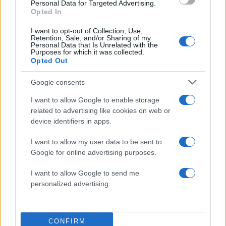
Personal Data for Targeted Advertising.
Opted In
I want to opt-out of Collection, Use,
Αν τα χάσατε
Retention, Sale, and/or Sharing of my
Personal Data that Is Unrelated with the
Purposes for which it was collected.
Opted Out
Google consents
I want to allow Google to enable storage
related to advertising like cookies on web or
device identifiers in apps.
I want to allow my user data to be sent to
Δεν ήταν μόνο η ταχύτητα
Μυστράς: Αλλαγή στ
- «Ίσως κάτι απέσπασε την
υπερασπιστική γραμμή
Google for online advertising purposes.
προσοχή του οδηγού» λέει
55χρονου που έκρυψε
πραγματογνώμονας για
νεκρό πατέρα του σ
I want to allow Google to send me
την τραγωδία στις Σέρρες
καταψύκτη – Η αγά
personalized advertising.
με νεκρούς μητέρα και γιο
στους γονείς και η
διαφωνία με την αδε
του
CONFIRM