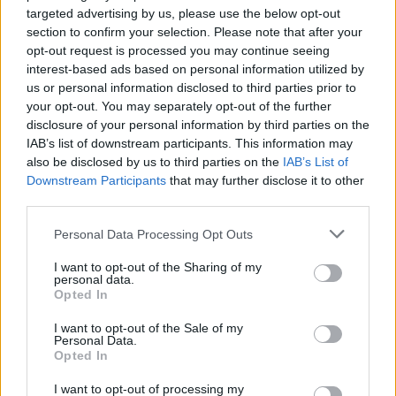
targeted advertising by us, please use the below opt-out
section to confirm your selection. Please note that after your
opt-out request is processed you may continue seeing
interest-based ads based on personal information utilized by
Στο τέλος της συνέντευξή της η Άριελ
us or personal information disclosed to third parties prior to
Κωνσταντινίδη κλήθηκε να απαντήσει στις
your opt-out. You may separately opt-out of the further
disclosure of your personal information by third parties on the
ερωτήσεις του κοινού που βρισκόταν live στο
IAB’s list of downstream participants. This information may
στούντιο της Τατιάνας Στεφανίδου.
also be disclosed by us to third parties on the
IAB’s List of
Downstream Participants
that may further disclose it to other
ΔΙΑΦΗΜΙΣΗ
third parties.
Please note that this website/app uses one or more Google
Personal Data Processing Opt Outs
services and may gather and store information including but
not limited to your visit or usage behaviour. You may click to
I want to opt-out of the Sharing of my
personal data.
grant or deny consent to Google and its third-party tags to
Opted In
use your data for below specified purposes in below Google
consent section.
I want to opt-out of the Sale of my
Personal Data.
Opted In
I want to opt-out of processing my