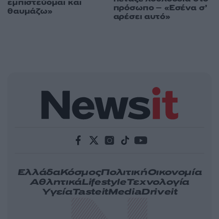
εμπιστεύομαι και
πρόσωπο – «Εσένα σ’
θαυμάζω»
αρέσει αυτό»
Ελλάδα
Κόσμος
Πολιτική
Οικονομία
Αθλητικά
Lifestyle
Τεχνολογία
Υγεία
Tasteit
Media
Driveit