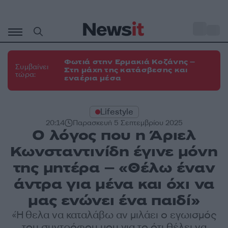
Μετάβαση
σε
o
34
περιεχόμενο
Φωτιά στην Ερμακιά Κοζάνης –
Συμβαίνει
Στη μάχη της κατάσβεσης και
τώρα:
εναέρια μέσα
Lifestyle
20:14
Παρασκευή 5 Σεπτεμβρίου 2025
Ο λόγος που η Άριελ
Κωνσταντινίδη έγινε μόνη
της μητέρα – «Θέλω έναν
άντρα για μένα και όχι να
μας ενώνει ένα παιδί»
«Ήθελα να καταλάβω αν μιλάει ο εγωισμός
του συντρόφου μου για το ότι θέλει να