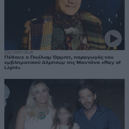
17:29
07.08.26
Πέθανε ο Γουίλιαμ Όρμπιτ, παραγωγός του
εμβληματικού άλμπουμ της Μαντόνα «Ray of
Light»