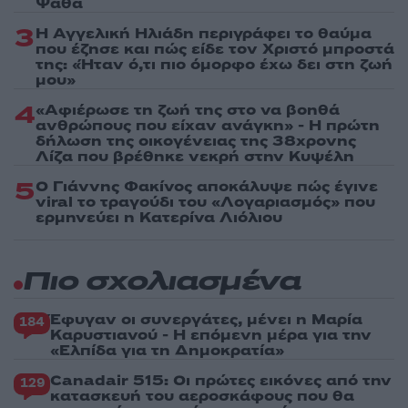
Ψάθα
3
Η Αγγελική Ηλιάδη περιγράφει το θαύμα
που έζησε και πώς είδε τον Χριστό μπροστά
της: «Ήταν ό,τι πιο όμορφο έχω δει στη ζωή
μου»
4
«Αφιέρωσε τη ζωή της στο να βοηθά
ανθρώπους που είχαν ανάγκη» - Η πρώτη
δήλωση της οικογένειας της 38χρονης
Λίζα που βρέθηκε νεκρή στην Κυψέλη
5
Ο Γιάννης Φακίνος αποκάλυψε πώς έγινε
viral το τραγούδι του «Λογαριασμός» που
ερμηνεύει η Κατερίνα Λιόλιου
Πιο σχολιασμένα
Έφυγαν οι συνεργάτες, μένει η Μαρία
184
Καρυστιανού - Η επόμενη μέρα για την
«Ελπίδα για τη Δημοκρατία»
Canadair 515: Οι πρώτες εικόνες από την
129
κατασκευή του αεροσκάφους που θα