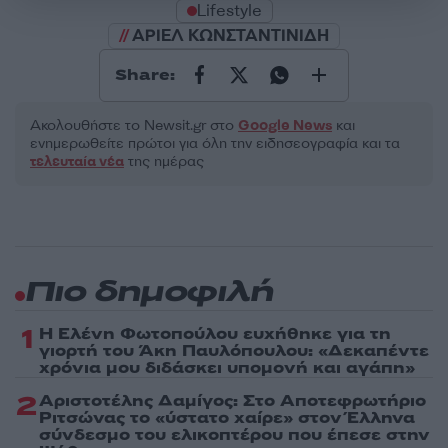
Lifestyle
ΑΡΙΕΛ ΚΩΝΣΤΑΝΤΙΝΙΔΗ
Share:
Ακολουθήστε το Νewsit.gr στο
Google News
και
ενημερωθείτε πρώτοι για όλη την ειδησεογραφία και τα
τελευταία νέα
της ημέρας
Πιο δημοφιλή
1
Η Ελένη Φωτοπούλου ευχήθηκε για τη
γιορτή του Άκη Παυλόπουλου: «Δεκαπέντε
χρόνια μου διδάσκει υπομονή και αγάπη»
2
Αριστοτέλης Δαμίγος: Στο Αποτεφρωτήριο
Ριτσώνας το «ύστατο χαίρε» στον Έλληνα
σύνδεσμο του ελικοπτέρου που έπεσε στην