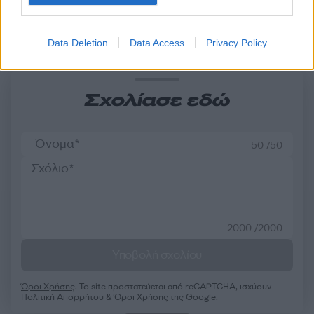
Σχόλια
Data Deletion
Data Access
Privacy Policy
Σχολίασε εδώ
50 /50
2000 /2000
Υποβολή σχολίου
Όροι Χρήσης
. Το site προστατεύεται από reCAPTCHA, ισχύουν
Πολιτική Απορρήτου
&
Όροι Χρήσης
της Google.