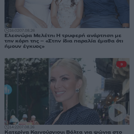
16:02
07.08.26
Ελεονώρα Μελέτη: Η τρυφερή ανάρτηση με
την κόρη της – «Στην ίδια παραλία έμαθα ότι
ήμουν έγκυος»
9
14:22
07.08.26
Κατερίνα Καινούργιου: Βόλτα για ψώνια στο