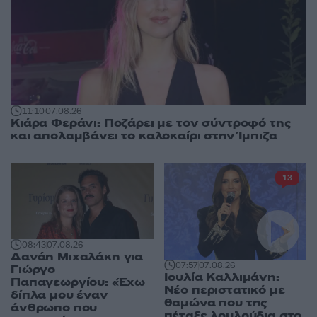
11:10
07.08.26
Κιάρα Φεράνι: Ποζάρει με τον σύντροφό της
και απολαμβάνει το καλοκαίρι στην Ίμπιζα
13
08:43
07.08.26
Δανάη Μιχαλάκη για
07:57
07.08.26
Γιώργο
Ιουλία Καλλιμάνη:
Παπαγεωργίου: «Έχω
Νέο περιστατικό με
δίπλα μου έναν
θαμώνα που της
άνθρωπο που
πέταξε λουλούδια στο