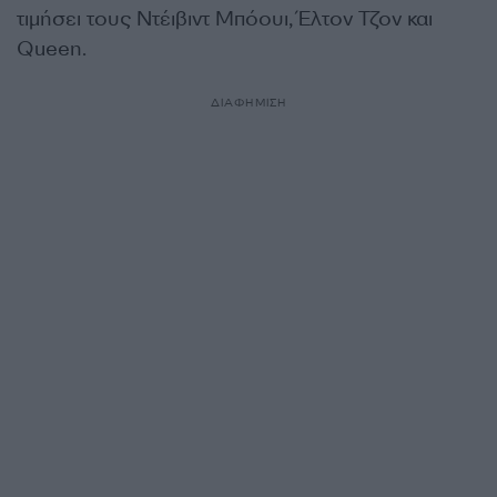
τιμήσει τους Ντέιβιντ Μπόουι, Έλτον Τζον και
Queen.
ΔΙΑΦΗΜΙΣΗ