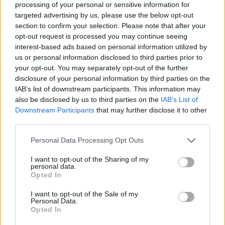
processing of your personal or sensitive information for
targeted advertising by us, please use the below opt-out
section to confirm your selection. Please note that after your
opt-out request is processed you may continue seeing
interest-based ads based on personal information utilized by
us or personal information disclosed to third parties prior to
your opt-out. You may separately opt-out of the further
disclosure of your personal information by third parties on the
IAB’s list of downstream participants. This information may
also be disclosed by us to third parties on the
IAB’s List of
Δολοφονία Βρετανίδας
Μυστράς: Παθολογικά α
Downstream Participants
that may further disclose it to other
στην Κυψέλη: Οι δύο
«δείχνει» η πρώτη
third parties.
καταθέσεις «κλειδί» της
ιατροδικαστική εκτίμ
συζύγου του 26χρονου
για τον θάνατο του
Please note that this website/app uses one or more Google
Αφγανού – Το στίγμα του
90χρονου, που έκρυψ
Personal Data Processing Opt Outs
κινητού, η θεία από την
γιος του σε καταψύκ
services and may gather and store information including but
Ινδία και τα απειλητικά
not limited to your visit or usage behaviour. You may click to
I want to opt-out of the Sharing of my
μηνύματα
personal data.
grant or deny consent to Google and its third-party tags to
Opted In
use your data for below specified purposes in below Google
consent section.
I want to opt-out of the Sale of my
Σχόλια
Personal Data.
Opted In