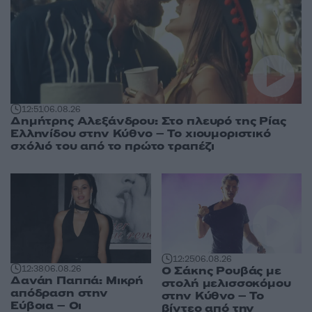
12:51
06.08.26
Δημήτρης Αλεξάνδρου: Στο πλευρό της Ρίας
Ελληνίδου στην Κύθνο – Το χιουμοριστικό
σχόλιό του από το πρώτο τραπέζι
12:25
06.08.26
12:38
06.08.26
Ο Σάκης Ρουβάς με
Δανάη Παππά: Μικρή
στολή μελισσοκόμου
απόδραση στην
στην Κύθνο – Το
Εύβοια – Οι
βίντεο από την