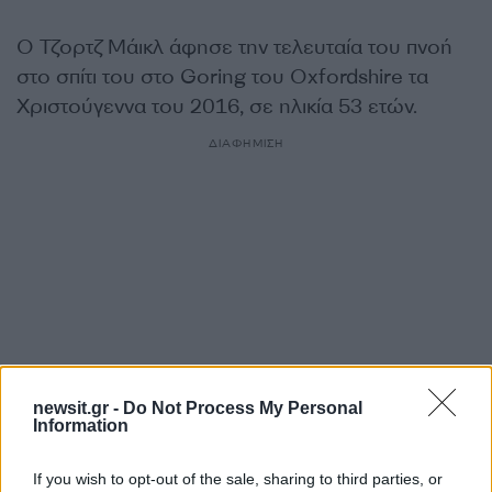
Ο Τζορτζ Μάικλ άφησε την τελευταία του πνοή
στο σπίτι του στο Goring του Oxfordshire τα
Χριστούγεννα του 2016, σε ηλικία 53 ετών.
ΔΙΑΦΗΜΙΣΗ
newsit.gr -
Do Not Process My Personal
Information
Αν τα χάσατε
If you wish to opt-out of the sale, sharing to third parties, or