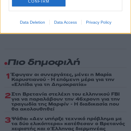
CONFIRM
Ακολουθήστε το Νewsit.gr στο
Google News
και
ενημερωθείτε πρώτοι για όλη την ειδησεογραφία και τα
Data Deletion
Data Access
Privacy Policy
τελευταία νέα
της ημέρας
Πιο δημοφιλή
1
Έφυγαν οι συνεργάτες, μένει η Μαρία
Καρυστιανού - Η επόμενη μέρα για την
«Ελπίδα για τη Δημοκρατία»
2
Στη Βρετανία στελέχη του ελληνικού FBI
για να παραλάβουν την 46χρονη για την
τραγωδία της Μαρφίν - Η διαδικασία που
θα ακολουθηθεί
3
Ψάθα: «Δεν υπήρξε τεχνικό πρόβλημα με
τα δύο ελικόπτερα» κατέθεσαν ο Βρετανός
χειριστής και ο Έλληνας διερμηνέας