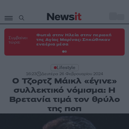
Μετάβαση
σε
o
34
περιεχόμενο
Φωτιά στην Ηλεία στην περιοχή
Φω
Συμβαίνει
της Αγίας Μαρίνας: Σηκώθηκαν
Κο
τώρα:
εναέρια μέσα
α
Lifestyle
16:23
Δευτέρα 26 Φεβρουαρίου 2024
Ο Τζορτζ Μάικλ «έγινε»
συλλεκτικό νόμισμα: Η
Βρετανία τιμά τον θρύλο
της ποπ