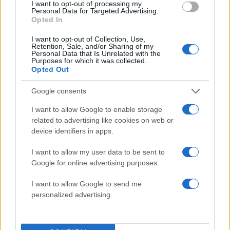
I want to opt-out of processing my
Personal Data for Targeted Advertising.
Opted In
Σχολίασε εδώ
I want to opt-out of Collection, Use,
Retention, Sale, and/or Sharing of my
Personal Data that Is Unrelated with the
Purposes for which it was collected.
50 /50
Opted Out
Google consents
I want to allow Google to enable storage
related to advertising like cookies on web or
2000 /2000
device identifiers in apps.
Υποβολή σχολίου
I want to allow my user data to be sent to
Google for online advertising purposes.
Όροι Χρήσης
. Το site προστατεύεται από reCAPTCHA, ισχύουν
Πολιτική Απορρήτου
&
Όροι Χρήσης
της Google.
I want to allow Google to send me
Lifestyle
personalized advertising.
GEORGE MICHAEL
ΤΖΟΡΤΖ ΜΑΙΚΛ
Share: