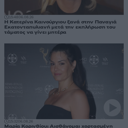
15:48
06.08.26
Η Κατερίνα Καινούργιου ξανά στην Παναγιά
Εκατονταπυλιανή μετά την εκπλήρωση του
τάματος να γίνει μητέρα
15:32
06.08.26
Μαρία Κορινθίου: Αισθάνομαι χορτασμένη