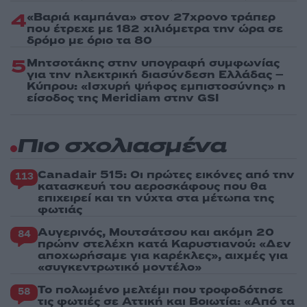
4
«Βαριά καμπάνα» στον 27χρονο τράπερ
που έτρεχε με 182 χιλιόμετρα την ώρα σε
δρόμο με όριο τα 80
5
Μητσοτάκης στην υπογραφή συμφωνίας
για την ηλεκτρική διασύνδεση Ελλάδας –
Κύπρου: «Ισχυρή ψήφος εμπιστοσύνης» η
είσοδος της Meridiam στην GSI
Πιο σχολιασμένα
Canadair 515: Οι πρώτες εικόνες από την
113
κατασκευή του αεροσκάφους που θα
επιχειρεί και τη νύχτα στα μέτωπα της
φωτιάς
Αυγερινός, Μουτσάτσου και ακόμη 20
84
πρώην στελέχη κατά Καρυστιανού: «Δεν
αποχωρήσαμε για καρέκλες», αιχμές για
«συγκεντρωτικό μοντέλο»
Το πολωμένο μελτέμι που τροφοδότησε
58
τις φωτιές σε Αττική και Βοιωτία: «Από τα