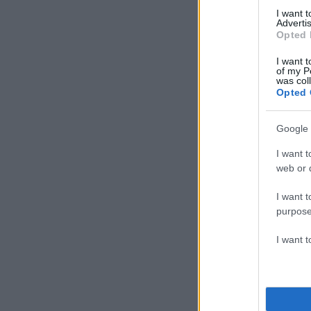
I want 
Advertis
Opted 
I want t
of my P
was col
Opted 
Google 
I want t
web or d
I want t
purpose
I want 