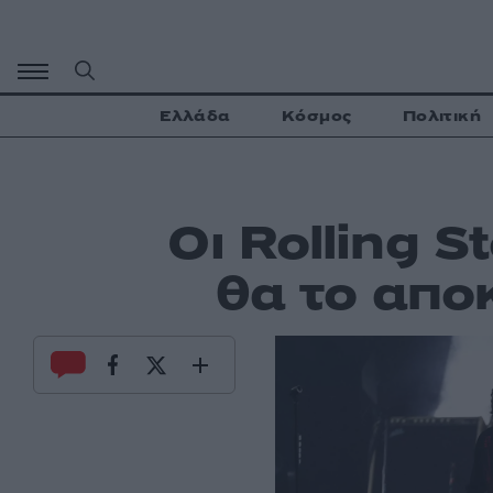
Μετάβαση
σε
περιεχόμενο
Ελλάδα
Κόσμος
Πολιτική
Οι Rolling 
θα το απο