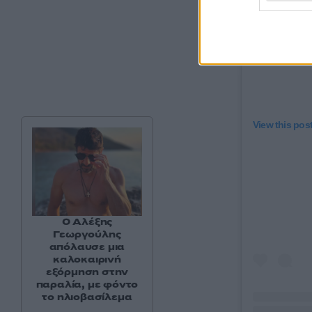
View this pos
Ο Αλέξης
Γεωργούλης
απόλαυσε μια
καλοκαιρινή
εξόρμηση στην
παραλία, με φόντο
το ηλιοβασίλεμα