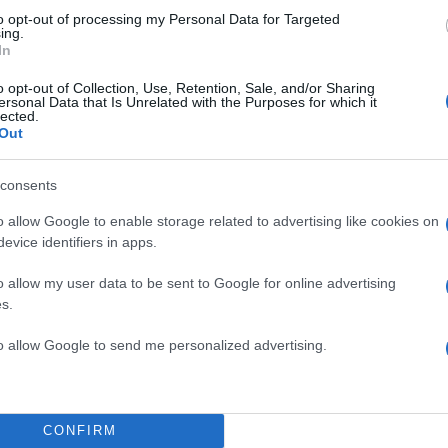
to opt-out of processing my Personal Data for Targeted
ing.
In
o opt-out of Collection, Use, Retention, Sale, and/or Sharing
ersonal Data that Is Unrelated with the Purposes for which it
lected.
Out
consents
o allow Google to enable storage related to advertising like cookies on
evice identifiers in apps.
o allow my user data to be sent to Google for online advertising
s.
to allow Google to send me personalized advertising.
CONFIRM