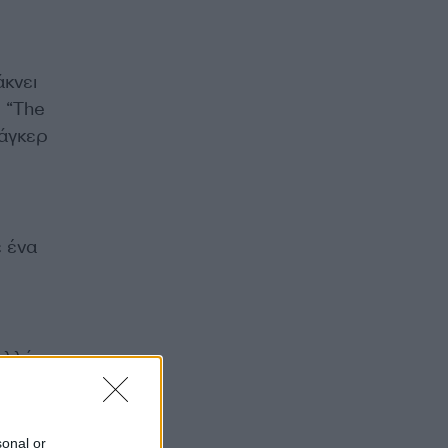
κνει
 “The
ζάγκερ
 ένα
αλλά
ε με
σε
sonal or