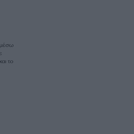
 μέσω
ε
αι το