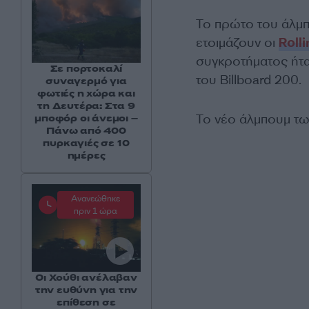
Το πρώτο του άλμπ
ετοιμάζουν οι
Roll
συγκροτήματος ήτα
Σε πορτοκαλί
του Billboard 200.
συναγερμό για
φωτιές η χώρα και
τη Δευτέρα: Στα 9
Το νέο άλμπουμ τω
μποφόρ οι άνεμοι –
Πάνω από 400
πυρκαγιές σε 10
ημέρες
Ανανεώθηκε
πριν 1 ώρα
Οι Χούθι ανέλαβαν
την ευθύνη για την
επίθεση σε