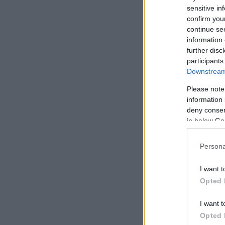
sensitive in
confirm you
continue se
information 
further disc
participants
Downstream 
Please note
information 
deny consent
in below Go
Persona
I want t
Opted 
I want t
Opted 