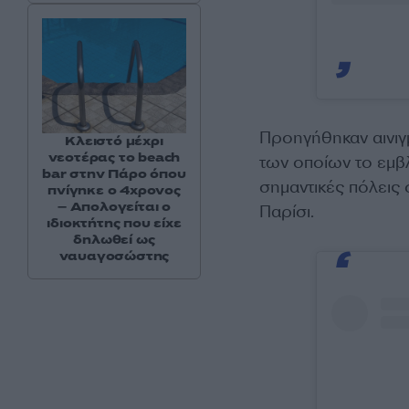
Προηγήθηκαν αινιγ
Κλειστό μέχρι
νεοτέρας το beach
των οποίων το εμβ
bar στην Πάρο όπου
σημαντικές πόλεις
πνίγηκε ο 4χρονος
– Απολογείται ο
Παρίσι.
ιδιοκτήτης που είχε
δηλωθεί ως
ναυαγοσώστης