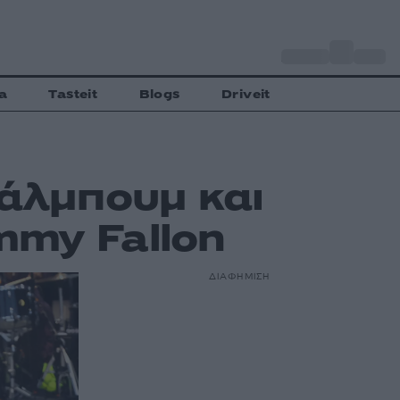
o
Αθήνα
32
C
a
Tasteit
Blogs
Driveit
 άλμπουμ και
mmy Fallon
ΔΙΑΦΗΜΙΣΗ