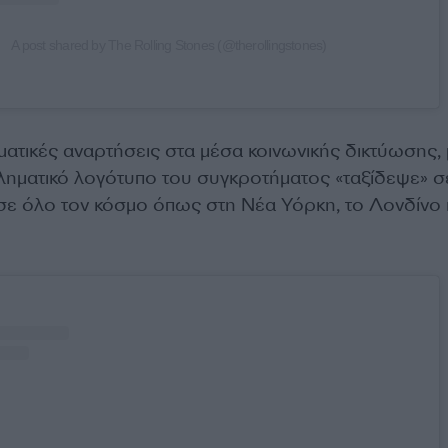
A post shared by The Rolling Stones (@therollingstones)
ματικές αναρτήσεις στα μέσα κοινωνικής δικτύωσης,
ληματικό λογότυπο του συγκροτήματος «ταξίδεψε» σ
 σε όλο τον κόσμο όπως στη Νέα Υόρκη, το Λονδίνο κ