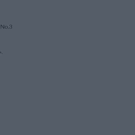
 Νο.3
.