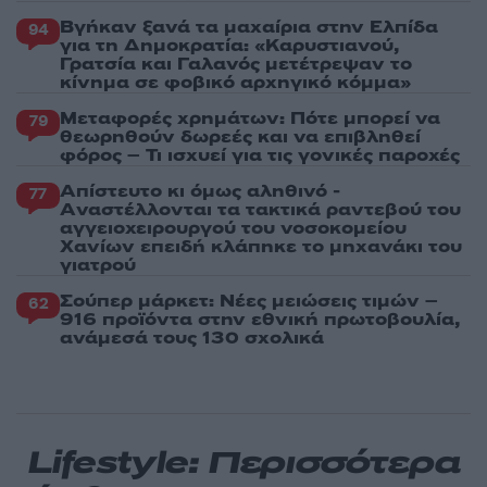
Βγήκαν ξανά τα μαχαίρια στην Ελπίδα
94
για τη Δημοκρατία: «Καρυστιανού,
Γρατσία και Γαλανός μετέτρεψαν το
κίνημα σε φοβικό αρχηγικό κόμμα»
Μεταφορές χρημάτων: Πότε μπορεί να
79
θεωρηθούν δωρεές και να επιβληθεί
φόρος – Τι ισχυεί για τις γονικές παροχές
Απίστευτο κι όμως αληθινό -
77
Aναστέλλονται τα τακτικά ραντεβού του
αγγειοχειρουργού του νοσοκομείου
Χανίων επειδή κλάπηκε το μηχανάκι του
γιατρού
Σούπερ μάρκετ: Νέες μειώσεις τιμών –
62
916 προϊόντα στην εθνική πρωτοβουλία,
ανάμεσά τους 130 σχολικά
Lifestyle: Περισσότερα