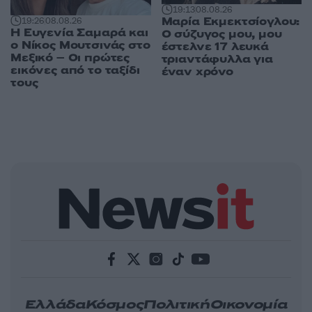
19:13
08.08.26
Μαρία Εκμεκτσίογλου:
19:26
08.08.26
Η Ευγενία Σαμαρά και
O σύζυγος μου, μου
ο Νίκος Μουτσινάς στο
έστελνε 17 λευκά
Μεξικό – Οι πρώτες
τριαντάφυλλα για
εικόνες από το ταξίδι
έναν χρόνο
τους
Ελλάδα
Κόσμος
Πολιτική
Οικονομία