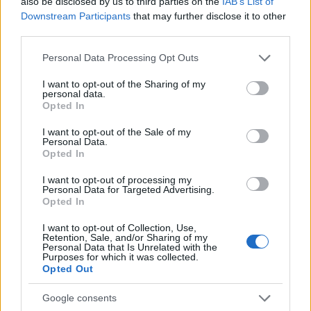
also be disclosed by us to third parties on the
IAB’s List of
Όροι Χρήσης
. Το site προστατεύεται από reCAPTCHA, ισχύουν
Downstream Participants
that may further disclose it to other
Πολιτική Απορρήτου
&
Όροι Χρήσης
της Google.
third parties.
Lifestyle
Please note that this website/app uses one or more Google
Personal Data Processing Opt Outs
ΠΑΥΛΟΣ ΣΤΑΜΑΤΟΠΟΥΛΟΣ
services and may gather and store information including but
not limited to your visit or usage behaviour. You may click to
I want to opt-out of the Sharing of my
Share:
personal data.
grant or deny consent to Google and its third-party tags to
Opted In
use your data for below specified purposes in below Google
Ακολουθήστε το Νewsit.gr στο
Google News
και
consent section.
I want to opt-out of the Sale of my
ενημερωθείτε πρώτοι για όλη την ειδησεογραφία και τα
Personal Data.
τελευταία νέα
της ημέρας
Opted In
I want to opt-out of processing my
Personal Data for Targeted Advertising.
Opted In
I want to opt-out of Collection, Use,
Πιο δημοφιλή
Retention, Sale, and/or Sharing of my
Personal Data that Is Unrelated with the
Purposes for which it was collected.
1
Ryanair: «Ένα κομμάτι του προσώπου του
Opted Out
ήταν σαν πλαστελίνη», συγκλονίζει η
επιβάτιδα που έσωσε τον Σέρβο όταν
Google consents
έσπασε το παράθυρο του αεροπλάνου