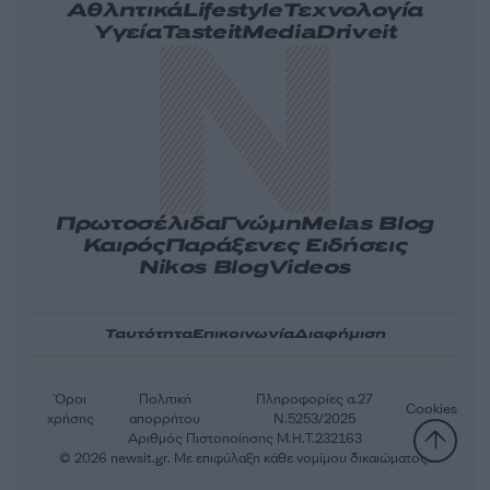
Αθλητικά
Lifestyle
Τεχνολογία
Υγεία
Tasteit
Media
Driveit
Πρωτοσέλιδα
Γνώμη
Melas Blog
Καιρός
Παράξενες Ειδήσεις
Nikos Blog
Videos
Ταυτότητα
Επικοινωνία
Διαφήμιση
Όροι
Πολιτική
Πληροφορίες α.27
Cookies
χρήσης
απορρήτου
Ν.5253/2025
Αριθμός Πιστοποίησης Μ.Η.Τ.232163
© 2026 newsit.gr. Με επιφύλαξη κάθε νομίμου δικαιώματος.