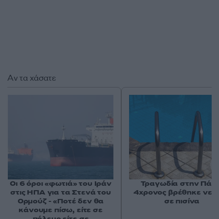
Αν τα χάσατε
Οι 6 όροι «φωτιά» του Ιράν
Τραγωδία στην Πάρο
στις ΗΠΑ για τα Στενά του
4χρονος βρέθηκε νεκ
Ορμούζ - «Ποτέ δεν θα
σε πισίνα
κάνουμε πίσω, είτε σε
πόλεμο είτε σε