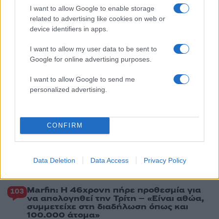
I want to allow Google to enable storage
2
Ανησυχία από το ξέσπασμα του ιού του
related to advertising like cookies on web or
Δυτικού Νείλου με κρούσματα στην Αττική
- «Καμπανάκι» από τον Ιατρικό Σύλλογο
device identifiers in apps.
Αθηνών για την προστασία της δημόσιας
υγείας
I want to allow my user data to be sent to
Google for online advertising purposes.
3
Φωτιά σε κατάστημα στον Άλιμο –
Εκκενώθηκε πολυκατοικία
I want to allow Google to send me
4
Νέος «Αντεροβγάλτης» στο Λονδίνο βίαζε
personalized advertising.
και δολοφονούσε ιερόδουλες – Είχε
συλληφθεί και αφέθηκε ελεύθερος
5
Με 40άρια κορυφώνεται το κύμα ζέστης -
Ποιες περιοχές βρίσκονται στο επίκεντρο
CONFIRM
και μέχρι πότε θα κρατήσουν τα μελτέμια
Data Deletion
Data Access
Privacy Policy
Πιο σχολιασμένα
Marfin: Η 46χρονη πήρε προθεσμία για
103
να απολογηθεί την Τρίτη – «Είναι αθώα,
συμμετείχε στη διαδήλωση όπως και
100.000 άτομα»