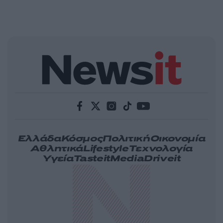
Ελλάδα
Κόσμος
Πολιτική
Οικονομία
Αθλητικά
Lifestyle
Τεχνολογία
Υγεία
Tasteit
Media
Driveit