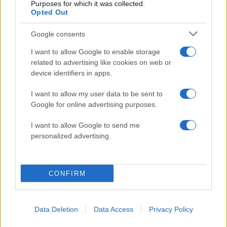
Purposes for which it was collected.
Opted Out
50 /50
Google consents
I want to allow Google to enable storage
related to advertising like cookies on web or
device identifiers in apps.
2000 /2000
I want to allow my user data to be sent to
Υποβολή σχολίου
Google for online advertising purposes.
Όροι Χρήσης
. Το site προστατεύεται από reCAPTCHA, ισχύουν
I want to allow Google to send me
Πολιτική Απορρήτου
&
Όροι Χρήσης
της Google.
personalized advertising.
Lifestyle
ΡΑΙΑΝ ΡΕΙΝΟΛΝΤΣ
ΡΕΞΑΜ
CONFIRM
Share:
Ακολουθήστε το Νewsit.gr στο
Google News
και
Data Deletion
Data Access
Privacy Policy
ενημερωθείτε πρώτοι για όλη την ειδησεογραφία και τα
τελευταία νέα
της ημέρας