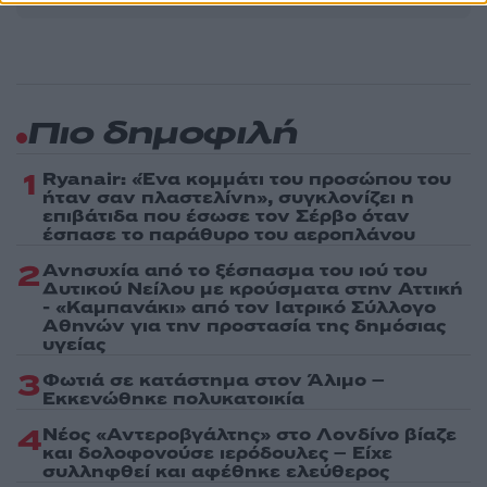
Πιο δημοφιλή
1
Ryanair: «Ένα κομμάτι του προσώπου του
ήταν σαν πλαστελίνη», συγκλονίζει η
επιβάτιδα που έσωσε τον Σέρβο όταν
έσπασε το παράθυρο του αεροπλάνου
2
Ανησυχία από το ξέσπασμα του ιού του
Δυτικού Νείλου με κρούσματα στην Αττική
- «Καμπανάκι» από τον Ιατρικό Σύλλογο
Αθηνών για την προστασία της δημόσιας
υγείας
3
Φωτιά σε κατάστημα στον Άλιμο –
Εκκενώθηκε πολυκατοικία
4
Νέος «Αντεροβγάλτης» στο Λονδίνο βίαζε
και δολοφονούσε ιερόδουλες – Είχε
συλληφθεί και αφέθηκε ελεύθερος