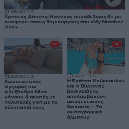
18:50
08.08.26
Χρήστος Δάντης: Κανένας συνάδελφος δε με
αναφέρει στους δημιουργούς του «My Number
One»
12
8
17:42
08.08.26
18:16
08.08.26
Η Εριέττα Κούρκουλου
Κωνσταντίνος
και ο Βύρωνας
Αργυρός και
Βασιλειάδης
Αλεξάνδρα Νίκα
απολαμβάνουν
κάνουν διακοπές με
οικογενειακές
πολυτελές γιοτ με τα
διακοπές – Το
δύο παιδιά τους
φωτογραφικό
άλμπουμ