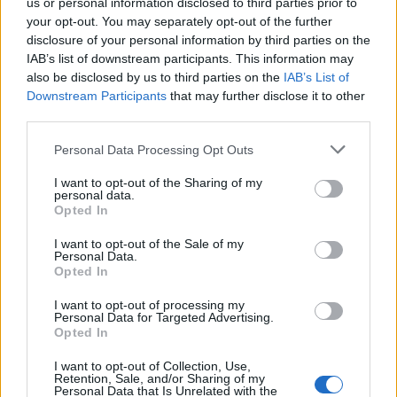
us or personal information disclosed to third parties prior to
your opt-out. You may separately opt-out of the further
disclosure of your personal information by third parties on the
IAB’s list of downstream participants. This information may
also be disclosed by us to third parties on the
IAB’s List of
Downstream Participants
that may further disclose it to other
third parties.
Οι 6 όροι «φωτιά» του Ιράν
Τραγωδία στην Πάρο
Please note that this website/app uses one or more Google
στις ΗΠΑ για τα Στενά του
4χρονος βρέθηκε νεκ
Personal Data Processing Opt Outs
services and may gather and store information including but
Ορμούζ - «Ποτέ δεν θα
σε πισίνα
κάνουμε πίσω, είτε σε
not limited to your visit or usage behaviour. You may click to
I want to opt-out of the Sharing of my
personal data.
πόλεμο είτε σε
grant or deny consent to Google and its third-party tags to
Opted In
διαπραγματεύσεις»
use your data for below specified purposes in below Google
consent section.
I want to opt-out of the Sale of my
Personal Data.
Σχόλια
Opted In
I want to opt-out of processing my
Personal Data for Targeted Advertising.
Opted In
I want to opt-out of Collection, Use,
Σχολίασε εδώ
Retention, Sale, and/or Sharing of my
Personal Data that Is Unrelated with the