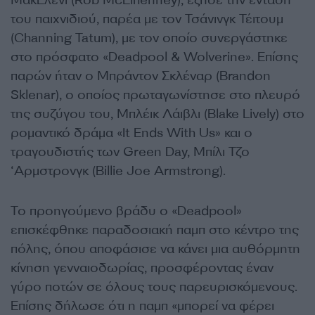
ΜακΈλενι (Rob McElhenney), έζησε την ένταση
του παιχνιδιού, παρέα με τον Τσάνινγκ Τέιτουμ
(Channing Tatum), με τον οποίο συνεργάστηκε
στο πρόσφατο «Deadpool & Wolverine». Επίσης
παρών ήταν ο Μπράντον Σκλέναρ (Brandon
Sklenar), ο οποίος πρωταγωνίστησε στο πλευρό
της συζύγου του, Μπλέικ Λάιβλι (Blake Lively) στο
ρομαντικό δράμα «It Ends With Us» και ο
τραγουδιστής των Green Day, Μπίλι Τζο
‘Αρμστρονγκ (Billie Joe Armstrong).
Το προηγούμενο βράδυ ο «Deadpool»
επισκέφθηκε παραδοσιακή παμπ στο κέντρο της
πόλης, όπου αποφάσισε να κάνει μια αυθόρμητη
κίνηση γενναιοδωρίας, προσφέροντας έναν
γύρο ποτών σε όλους τους παρευρισκόμενους.
Επίσης δήλωσε ότι η παμπ «μπορεί να φέρει