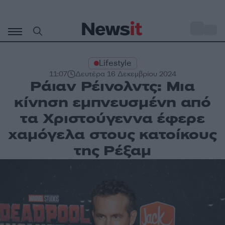
Μετάβαση
σε
o
33
περιεχόμενο
Lifestyle
11:07
Δευτέρα 16 Δεκεμβρίου 2024
Ράιαν Ρέινολντς: Μια
κίνηση εμπνευσμένη από
τα Χριστούγεννα έφερε
χαμόγελα στους κατοίκους
της Ρέξαμ