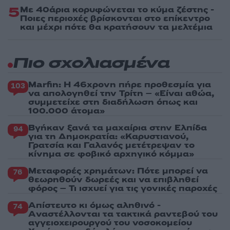
5
Με 40άρια κορυφώνεται το κύμα ζέστης -
Ποιες περιοχές βρίσκονται στο επίκεντρο
και μέχρι πότε θα κρατήσουν τα μελτέμια
Πιο σχολιασμένα
Marfin: Η 46χρονη πήρε προθεσμία για
103
να απολογηθεί την Τρίτη – «Είναι αθώα,
συμμετείχε στη διαδήλωση όπως και
100.000 άτομα»
Βγήκαν ξανά τα μαχαίρια στην Ελπίδα
94
για τη Δημοκρατία: «Καρυστιανού,
Γρατσία και Γαλανός μετέτρεψαν το
κίνημα σε φοβικό αρχηγικό κόμμα»
Μεταφορές χρημάτων: Πότε μπορεί να
76
θεωρηθούν δωρεές και να επιβληθεί
φόρος – Τι ισχυεί για τις γονικές παροχές
Απίστευτο κι όμως αληθινό -
74
Aναστέλλονται τα τακτικά ραντεβού του
αγγειοχειρουργού του νοσοκομείου