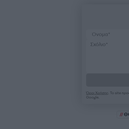
Όροι Χρήσης
. Το site π
Google.
Θ