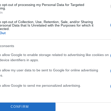
to opt-out of processing my Personal Data for Targeted
ing.
In
o opt-out of Collection, Use, Retention, Sale, and/or Sharing
ersonal Data that Is Unrelated with the Purposes for which it
lected.
Out
consents
o allow Google to enable storage related to advertising like cookies on
evice identifiers in apps.
o allow my user data to be sent to Google for online advertising
s.
ης και η Σμαράγδα Καρύδη χώρισαν μετά από 23 χ
to allow Google to send me personalized advertising.
ιο του 2025. Μάλιστα, η τελευταία κοινή δημόσια
νε στα μέσα του ίδιου μήνα στην έναρξη της παράστ
ικρό Παλλάς, στην οποία ο Θοδωρής Αθερίδης
CONFIRM