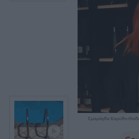
Σμαράγδα Καρύδη-Θοδ