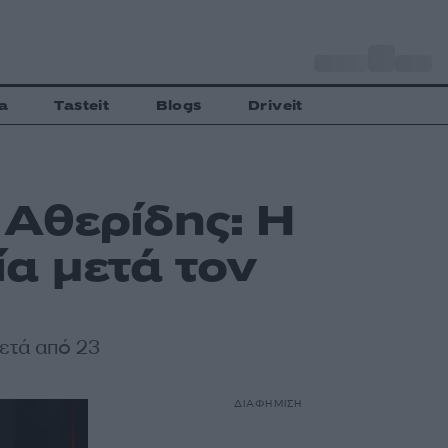
o
Αθήνα
35
C
a
Tasteit
Blogs
Driveit
Αθερίδης: Η
α μετά τον
ετά από 23
ΔΙΑΦΗΜΙΣΗ