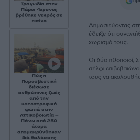
Προ
Τραγωδία στην
Πάρο: 4χρονος
βρέθηκε νεκρός σε
πισίνα
Δημοσιεύοντας στι
έδειξε ότι συναντή
χωρισμό τους.
Οι δύο ηθοποιοί, 
σέλφι επιβεβαιώνο
Πώς η
τους να ακολουθή
Πυροσβεστική
διέσωσε
ανθρώπινες ζωές
από την
καταστροφική
φωτιά στην
Αττικοβοιωτία –
Πάνω από 250
άτομα
απομακρύνθηκαν
διά θαλάσσης