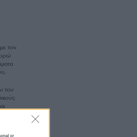
 με τον
μπορώ
ήματα
γο.
νω του
δικούς
αι
άγδα
sonal or