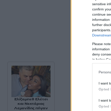
sensitive in
confirm you
continue se
information 
further disc
participants
Downstream 
Please note
information 
deny consent
in below Go
Persona
I want t
Opted 
Ελίζαμπεθ Ελέτσι
I want t
και Νεκτάριος
Opted 
Λεμονίδης πήγαν