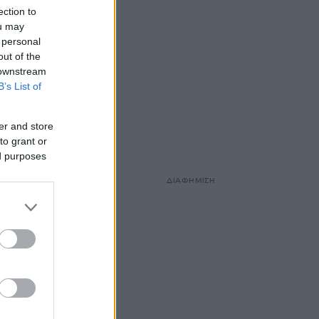
ection to
ou may
 personal
out of the
 downstream
B’s List of
er and store
to grant or
ed purposes
ΔΙΑΦΗΜΙΣΗ