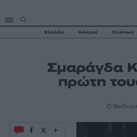
Μετάβαση
σε
περιεχόμενο
Ελλάδα
Κόσμος
Πολιτική
Σμαράγδα Κ
πρώτη του
Ο Θοδωρής