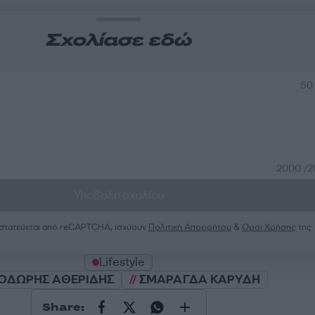
Σχολίασε εδώ
50
2000 /
Υποβολή σχολίου
ροστατεύεται από reCAPTCHA, ισχύουν
Πολιτική Απορρήτου
&
Όροι Χρήσης
της
Lifestyle
ΟΔΩΡΗΣ ΑΘΕΡΙΔΗΣ
ΣΜΑΡΑΓΔΑ ΚΑΡΥΔΗ
Share: