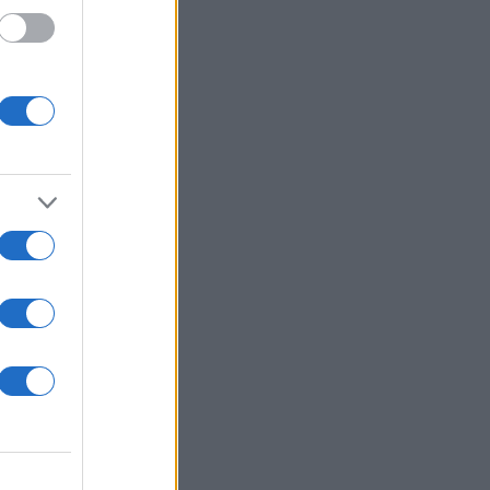
ρόνια
ασης