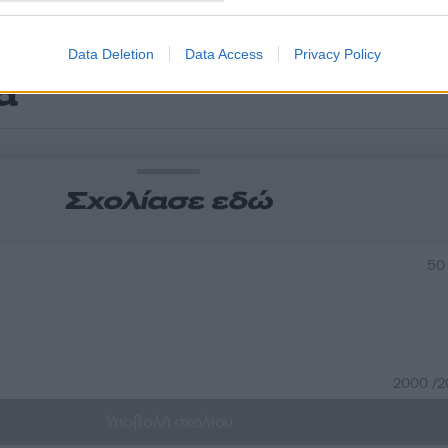
Data Deletion
Data Access
Privacy Policy
α
Σχολίασε εδώ
50
2000 /
Υποβολή σχολίου