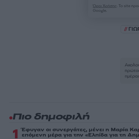
Όροι Χρήσης
. Το site π
Google.
ΓΙΩ
Ακολου
πρώτοι
ημέρα
Πιο δημοφιλή
1
Έφυγαν οι συνεργάτες, μένει η Μαρία Κα
επόμενη μέρα για την «Ελπίδα για τη Δη