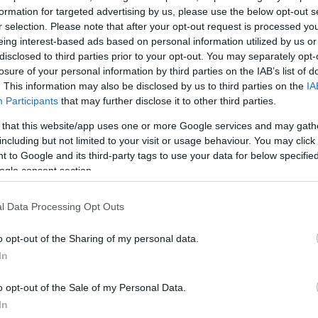
formation for targeted advertising by us, please use the below opt-out s
ς και σύντομα να ακούσουμε πολύ καλά νέα».
r selection. Please note that after your opt-out request is processed y
eing interest-based ads based on personal information utilized by us or
disclosed to third parties prior to your opt-out. You may separately opt-
losure of your personal information by third parties on the IAB’s list of
. This information may also be disclosed by us to third parties on the
IA
Participants
that may further disclose it to other third parties.
 that this website/app uses one or more Google services and may gath
including but not limited to your visit or usage behaviour. You may click 
 to Google and its third-party tags to use your data for below specifi
ogle consent section.
l Data Processing Opt Outs
o opt-out of the Sharing of my personal data.
In
o opt-out of the Sale of my Personal Data.
In