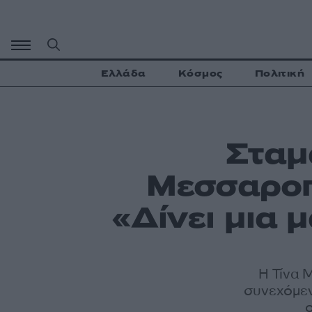
Μετάβαση
σε
περιεχόμενο
Ελλάδα
Κόσμος
Πολιτική
Σταμ
Μεσσαροπ
«Δίνει μια μ
Η Τίνα 
συνεχόμεν