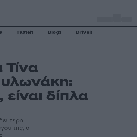
o
Αθήνα
27
C
a
Tasteit
Blogs
Driveit
 Τίνα
Μυλωνάκη:
, είναι δίπλα
 δεύτερη
γου της, ο
ο