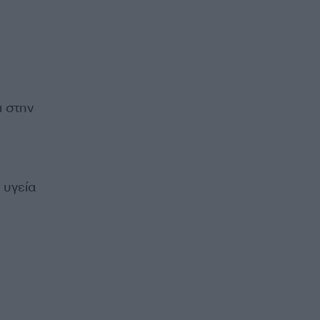
ι στην
 υγεία