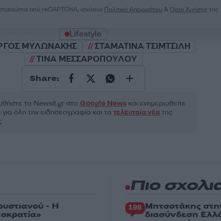
ροστατεύεται από reCAPTCHA, ισχύουν
Πολιτική Απορρήτου
&
Όροι Χρήσης
της
Lifestyle
ΡΓΟΣ ΜΥΛΩΝΑΚΗΣ
ΣΤΑΜΑΤΙΝΑ ΤΣΙΜΤΣΙΛΗ
ΤΙΝΑ ΜΕΣΣΑΡΟΠΟΥΛΟΥ
Share:
θήστε το Νewsit.gr στο
Google News
και ενημερωθείτε
 για όλη την ειδησεογραφία και τα
τελευταία νέα
της
ς
Πιο σχολι
ρυστιανού - Η
Μητσοτάκης στη
198
μοκρατία»
διασύνδεση Ελλ