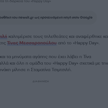
ατά τη διάρκεια του «Happy Day»
σθήκη του newsit.gr ως προτεινόμενη πηγή στην Google
σιλή
καλημέρισε τους τηλεθεάτες και αναφέρθηκε κα
 της
Τίνας Μεσσαροπούλου
από το «Happy Day».
και τα μηνύματα αγάπης που έχει λάβει η Τίνα
ά και όλη η ομάδα του «Happy Day» σχετικά με την
άκη μίλησε η Σταματίνα Τσιμτσιλή.
ΔΙΑΦΗΜΙΣΗ