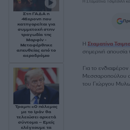
Η Σταματίνα Τσιμτσιλή κ
Στη ΓΑΔΑ η
46χρονη που
Προ
κατηγορείται για
συμμετοχή στην
τραγωδία της
Μαρφίν -
Η
Σταματίνα Τσιμτ
Μεταφέρθηκε
απευθείας από το
σημερινή απουσία
αεροδρόμιο
Για το ενδιαφέρον 
Μεσσαροπούλου αλλ
του Γιώργου Μυλων
Τραμπ: «Ο πόλεμος
με το Ιράν θα
τελειώσει αρκετά
σύντομα – Εμείς
ελέγχουμε τα