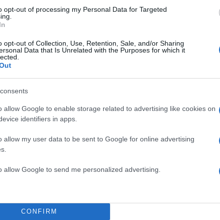
τερο ιατρικό ανακοινωθέν, «η κατάστασή του παραμέ
to opt-out of processing my Personal Data for Targeted
ing.
In
o opt-out of Collection, Use, Retention, Sale, and/or Sharing
αρά τω Πρωθυπουργώ κος Γεώργιος Μυλωνάκης
ersonal Data that Is Unrelated with the Purposes for which it
lected.
κεται διασωληνωμένος στη ΜΕΘ και η κατάστασή του
Out
» αναφέρεται χαρακτηριστικά.
ΔΙΑΦΗΜΙΣΗ
consents
o allow Google to enable storage related to advertising like cookies on
evice identifiers in apps.
o allow my user data to be sent to Google for online advertising
s.
to allow Google to send me personalized advertising.
CONFIRM