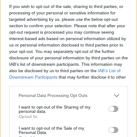
Όροι Χρήσης
. Το site προστατεύεται από reCAPTCHA, ισχύουν
If you wish to opt-out of the sale, sharing to third parties, or
Πολιτική Απορρήτου
&
Όροι Χρήσης
της Google.
processing of your personal or sensitive information for
Lifestyle
targeted advertising by us, please use the below opt-out
ΒΙΚΥ ΣΤΑΥΡΟΠΟΥΛΟΥ
ΔΑΝΑΗ ΜΠΑΡΚΑ
section to confirm your selection. Please note that after your
opt-out request is processed you may continue seeing
Share:
interest-based ads based on personal information utilized by
us or personal information disclosed to third parties prior to
your opt-out. You may separately opt-out of the further
Ακολουθήστε το Νewsit.gr στο
Google News
και
disclosure of your personal information by third parties on the
ενημερωθείτε πρώτοι για όλη την ειδησεογραφία και τα
τελευταία νέα
της ημέρας
IAB’s list of downstream participants. This information may
also be disclosed by us to third parties on the
IAB’s List of
Downstream Participants
that may further disclose it to other
third parties.
Please note that this website/app uses one or more Google
Personal Data Processing Opt Outs
services and may gather and store information including but
Πιο δημοφιλή
not limited to your visit or usage behaviour. You may click to
I want to opt-out of the Sharing of my
personal data.
grant or deny consent to Google and its third-party tags to
1
Σοκαριστική υπόθεση στην Κρήτη:
Opted In
use your data for below specified purposes in below Google
Τουρίστας ρωτούσε πόσο να πληρώσει για
consent section.
να ασελγήσει σε 10χρονο κορίτσι - Το παιδί
I want to opt-out of the Sale of my
καθόταν αμέριμνο σε αυλή επιχείρησης
Personal Data.