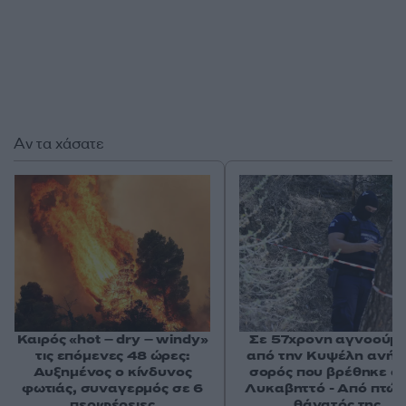
Αν τα χάσατε
Καιρός «hot – dry – windy»
Σε 57χρονη αγνοούμ
τις επόμενες 48 ώρες:
από την Κυψέλη ανήκε
Αυξημένος ο κίνδυνος
σορός που βρέθηκε σ
φωτιάς, συναγερμός σε 6
Λυκαβηττό - Από πτώσ
περιφέρειες
θάνατός της