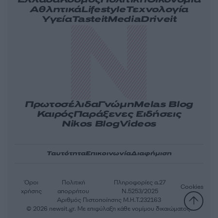
Ελλάδα
Κόσμος
Πολιτική
Οικονομία
Αθλητικά
Lifestyle
Τεχνολογία
Υγεία
Tasteit
Media
Driveit
Πρωτοσέλιδα
Γνώμη
Melas Blog
Καιρός
Παράξενες Ειδήσεις
Nikos Blog
Videos
Ταυτότητα
Επικοινωνία
Διαφήμιση
Όροι
Πολιτική
Πληροφορίες α.27
Cookies
χρήσης
απορρήτου
Ν.5253/2025
Αριθμός Πιστοποίησης Μ.Η.Τ.232163
© 2026 newsit.gr. Με επιφύλαξη κάθε νομίμου δικαιώματος.