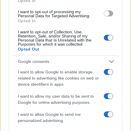
Opted In
2
Δεν ήταν μόνο η ταχύτητα που οδήγησε
στο τροχαίο στις Σέρρες με νεκρούς μητέρα
I want to opt-out of processing my
και γιο - «Ίσως κάτι απέσπασε την προσοχή
Personal Data for Targeted Advertising.
του οδηγού» λέει πραγματογνώμονας
Opted In
3
Ανησυχία από το ξέσπασμα του ιού του
I want to opt-out of Collection, Use,
Δυτικού Νείλου με κρούσματα στην Αττική
Retention, Sale, and/or Sharing of my
- «Καμπανάκι» από τον Ιατρικό Σύλλογο
Personal Data that Is Unrelated with the
Purposes for which it was collected.
Αθηνών για την προστασία της δημόσιας
Opted Out
υγείας
4
Πέθανε ο Γουίλιαμ Όρμπιτ, παραγωγός του
Google consents
εμβληματικού άλμπουμ της Μαντόνα «Ray
of Light»
I want to allow Google to enable storage
5
related to advertising like cookies on web or
Ryanair: «Ένα κομμάτι του προσώπου του
ήταν σαν πλαστελίνη», συγκλονίζει η
device identifiers in apps.
επιβάτιδα που έσωσε τον Σέρβο όταν
έσπασε το παράθυρο του αεροπλάνου
I want to allow my user data to be sent to
Google for online advertising purposes.
Πιο σχολιασμένα
I want to allow Google to send me
personalized advertising.
Marfin: Η 46χρονη πήρε προθεσμία για
101