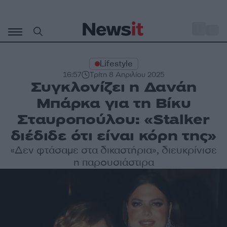
Μετάβαση
σε
o
35
περιεχόμενο
Lifestyle
16:57
Τρίτη 8 Απριλίου 2025
Συγκλονίζει η Δανάη
Μπάρκα για τη Βίκυ
Σταυροπούλου: «Stalker
διέδιδε ότι είναι κόρη της»
«Δεν φτάσαμε στα δικαστήρια», διευκρίνισε
η παρουσιάστιρα