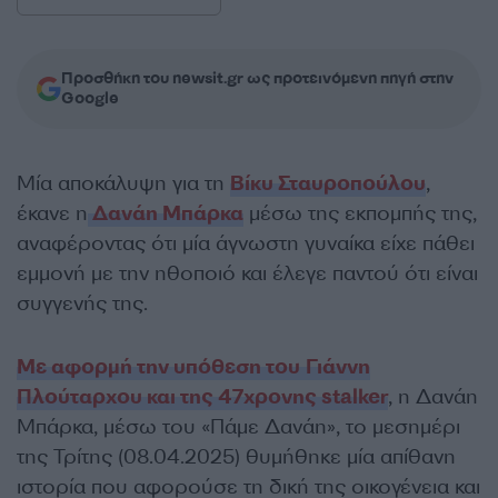
Προσθήκη του newsit.gr ως προτεινόμενη πηγή στην
Google
Μία αποκάλυψη για τη
Βίκυ Σταυροπούλου
,
έκανε η
Δανάη Μπάρκα
μέσω της εκπομπής της,
αναφέροντας ότι μία άγνωστη γυναίκα είχε πάθει
εμμονή με την ηθοποιό και έλεγε παντού ότι είναι
συγγενής της.
Με αφορμή την υπόθεση του Γιάννη
Πλούταρχου και της 47χρονης stalker
, η Δανάη
Μπάρκα, μέσω του «Πάμε Δανάη», το μεσημέρι
της Τρίτης (08.04.2025) θυμήθηκε μία απίθανη
ιστορία που αφορούσε τη δική της οικογένεια και