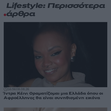
Lifestyle: Περισσότερα
άρθρα
16:56
08.08.26
Ίντρα Κέιν: Οραματίζομαι μια Ελλάδα όπου οι
Αφροέλληνες θα είναι συνηθισμένη εικόνα