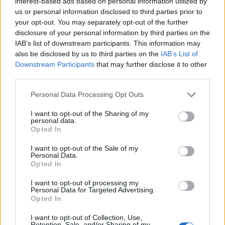
interest-based ads based on personal information utilized by
Μητέρα και γιος
πιστέψω» – Σοκαρισμ
σκοτώθηκαν όταν το
το ζευγάρι Αμερικαν
us or personal information disclosed to third parties prior to
αυτοκίνητό τους
που φιλοξενούσε το
your opt-out. You may separately opt-out of the further
συγκρούστηκε με φορτηγό
26χρονο Αφγανό σ
disclosure of your personal information by third parties on the
Λέσβο
IAB’s list of downstream participants. This information may
also be disclosed by us to third parties on the
IAB’s List of
Downstream Participants
that may further disclose it to other
Σχόλια
third parties.
Please note that this website/app uses one or more Google
Personal Data Processing Opt Outs
services and may gather and store information including but
not limited to your visit or usage behaviour. You may click to
I want to opt-out of the Sharing of my
personal data.
grant or deny consent to Google and its third-party tags to
Σχολίασε εδώ
Opted In
use your data for below specified purposes in below Google
consent section.
I want to opt-out of the Sale of my
Personal Data.
50 /50
Opted In
I want to opt-out of processing my
Personal Data for Targeted Advertising.
Opted In
I want to opt-out of Collection, Use,
2000 /2000
Retention, Sale, and/or Sharing of my