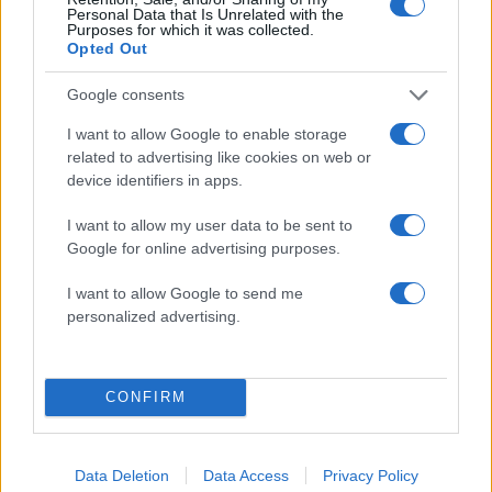
Personal Data that Is Unrelated with the
Purposes for which it was collected.
Υποβολή σχολίου
Opted Out
Όροι Χρήσης
. Το site προστατεύεται από reCAPTCHA, ισχύουν
Google consents
Πολιτική Απορρήτου
&
Όροι Χρήσης
της Google.
I want to allow Google to enable storage
Lifestyle
related to advertising like cookies on web or
ΑΝΝΑ ΜΑΡΙΑ
ΝΥΦΙΚΟ
ΤΑΤΟΙ
device identifiers in apps.
ΤΕΩΣ ΒΑΣΙΛΙΑΣ ΚΩΝΣΤΑΝΤΙΝΟΣ
I want to allow my user data to be sent to
Share:
Google for online advertising purposes.
Ακολουθήστε το Νewsit.gr στο
Google News
και
I want to allow Google to send me
ενημερωθείτε πρώτοι για όλη την ειδησεογραφία και τα
personalized advertising.
τελευταία νέα
της ημέρας
CONFIRM
Πιο δημοφιλή
Data Deletion
Data Access
Privacy Policy