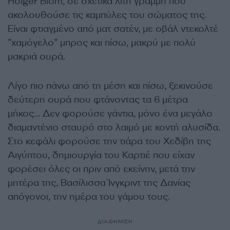
Holger Blom, σε σχετικά λιτή γραμμή που
ακολουθούσε τις καμπύλες του σώματος της.
Είναι φτιαγμένο από ματ σατέν, με οβάλ ντεκολτέ
”χαμόγελο” μπρος και πίσω, μακρύ με πολύ
μακριά ουρά.
Λίγο πιο πάνω από τη μέση και πίσω, ξεκινούσε
δεύτερη ουρά που φτάνοντας τα 6 μέτρα
μήκος… Δεν φορούσε γάντια, μόνο ένα μεγάλο
διαμαντένιο σταυρό στο λαιμό με κοντή αλυσίδα.
Στο κεφάλι φορούσε την τιάρα του Χεδίβη της
Αιγύπτου, δημιουργία του Καρτιέ που είχαν
φορέσει όλες οι πριν από εκείνην, μετά την
μητέρα της, Βασίλισσα Ίνγκριντ της Δανίας
απόγονοι, την ημέρα του γάμου τους.
ΔΙΑΦΗΜΙΣΗ