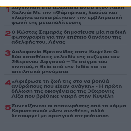
1
Συγκίνηση στο τελευταίο αντίο στον Λάκη
Χαλκιά: Με την «Φάμπρικα», λαούτο και
κλαρίνα αποχαιρέτησαν την εμβληματική
φωνή της μεταπολίτευσης
2
Ο Κώστας Σαμαράς δημοσίευσε μία παιδική
φωτογραφία για την επέτειο θανάτου της
αδελφής του, Λένας
3
Δολοφονία Βρετανίδας στην Κυψέλη: Οι
δύο καταθέσεις «κλειδί» της συζύγου του
26χρονου Αφγανού – Το στίγμα του
κινητού, η θεία από την Ινδία και τα
απειλητικά μηνύματα
4
«Αφιέρωσε τη ζωή της στο να βοηθά
ανθρώπους που είχαν ανάγκη» - Η πρώτη
δήλωση της οικογένειας της 38χρονης
Λίζα που βρέθηκε νεκρή στην Κυψέλη
5
Συνεχίζονται οι αποχωρήσεις από το κόμμα
Καρυστιανού: «Δεν συνθέτει, αλλά
λειτουργεί με αρχηγικά στερεότυπα»