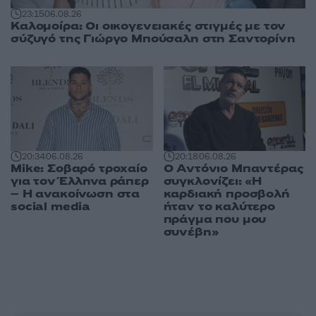
23:15
06.08.26
Καλομοίρα: Οι οικογενειακές στιγμές με τον
σύζυγό της Γιώργο Μπούσαλη στη Σαντορίνη
20:18
06.08.26
20:34
06.08.26
Ο Αντόνιο Μπαντέρας
Mike: Σοβαρό τροχαίο
συγκλονίζει: «Η
για τον Έλληνα ράπερ
καρδιακή προσβολή
– Η ανακοίνωση στα
ήταν το καλύτερο
social media
πράγμα που μου
συνέβη»