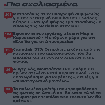
Πιο σχολιασμένα
Μητσοτάκης στην υπογραφή συμφωνίας
198
για την ηλεκτρική διασύνδεση Ελλάδας –
Κύπρου: «Ισχυρή ψήφος εμπιστοσύνης» η
είσοδος της Meridiam στην GSI
Έφυγαν οι συνεργάτες, μένει η Μαρία
184
Καρυστιανού - Η επόμενη μέρα για την
«Ελπίδα για τη Δημοκρατία»
Canadair 515: Οι πρώτες εικόνες από την
128
κατασκευή του αεροσκάφους που θα
επιχειρεί και τη νύχτα στα μέτωπα της
φωτιάς
Αυγερινός, Μουτσάτσου και ακόμη 20
86
πρώην στελέχη κατά Καρυστιανού: «Δεν
αποχωρήσαμε για καρέκλες», αιχμές για
«συγκεντρωτικό μοντέλο»
Το πολωμένο μελτέμι που τροφοδότησε
59
τις φωτιές σε Αττική και Βοιωτία: «Από τα
ισχυρότερα επεισόδια των τελευταίων 50
χρόνων»