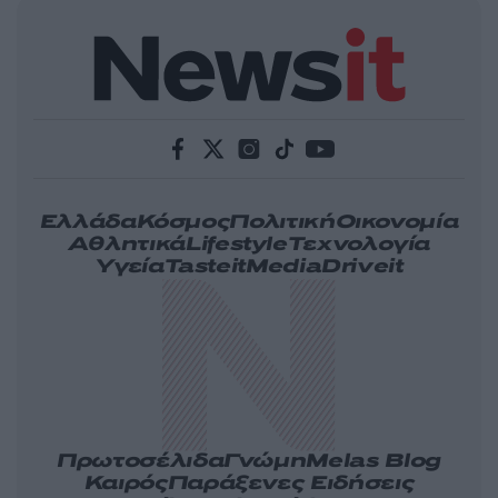
Ελλάδα
Κόσμος
Πολιτική
Οικονομία
Αθλητικά
Lifestyle
Τεχνολογία
Υγεία
Tasteit
Media
Driveit
Πρωτοσέλιδα
Γνώμη
Melas Blog
Καιρός
Παράξενες Ειδήσεις