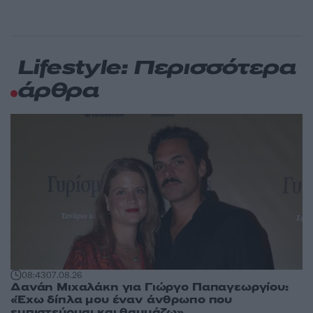
Lifestyle: Περισσότερα
άρθρα
08:43
07.08.26
Δανάη Μιχαλάκη για Γιώργο Παπαγεωργίου:
«Έχω δίπλα μου έναν άνθρωπο που
εμπιστεύομαι και θαυμάζω»