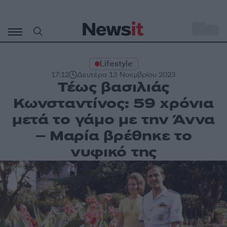
Μετάβαση
σε
o
30
περιεχόμενο
Lifestyle
17:12
Δευτέρα 13 Νοεμβρίου 2023
Τέως βασιλιάς
Κωνσταντίνος: 59 χρόνια
μετά το γάμο με την Άννα
– Μαρία βρέθηκε το
νυφικό της