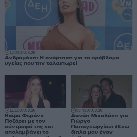
12:01
07.08.26
Ανδρομάχη: Η ανάρτηση για το πρόβλημα
υγείας που την ταλαιπωρεί
11:10
07.08.26
08:43
07.08.26
Κιάρα Φεράνι:
Δανάη Μιχαλάκη για
Ποζάρει με τον
Γιώργο
σύντροφό της και
Παπαγεωργίου: «Έχω
απολαμβάνει το
δίπλα μου έναν