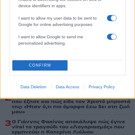
device identifiers in apps.
Ακολουθήστε το Νewsit.gr στο
Google News
και
ενημερωθείτε πρώτοι για όλη την ειδησεογραφία και τα
I want to allow my user data to be sent to
τελευταία νέα
της ημέρας
Google for online advertising purposes.
I want to allow Google to send me
personalized advertising.
Πιο δημοφιλή
CONFIRM
1
Αριστοτέλης Δαμίγος: Στο Αποτεφρωτήριο
Ριτσώνας το «ύστατο χαίρε» στον Έλληνα
σύνδεσμο του ελικοπτέρου που έπεσε στην
Ψάθα
Data Deletion
Data Access
Privacy Policy
2
Η Αγγελική Ηλιάδη περιγράφει το θαύμα
που έζησε και πώς είδε τον Χριστό μπροστά
της: «Ήταν ό,τι πιο όμορφο έχω δει στη ζωή
μου»
3
Ο Γιάννης Φακίνος αποκάλυψε πώς έγινε
viral το τραγούδι του «Λογαριασμός» που
ερμηνεύει η Κατερίνα Λιόλιου