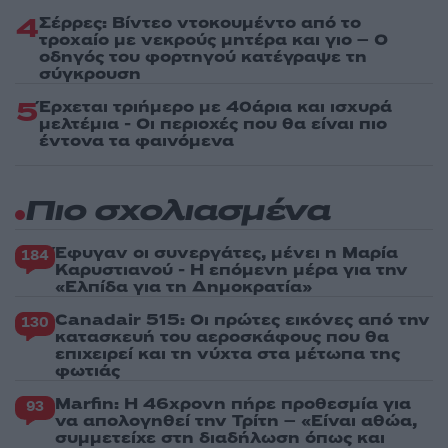
4
Σέρρες: Βίντεο ντοκουμέντο από το
τροχαίο με νεκρούς μητέρα και γιο – Ο
οδηγός του φορτηγού κατέγραψε τη
σύγκρουση
5
Έρχεται τριήμερο με 40άρια και ισχυρά
μελτέμια - Οι περιοχές που θα είναι πιο
έντονα τα φαινόμενα
Πιο σχολιασμένα
Έφυγαν οι συνεργάτες, μένει η Μαρία
184
Καρυστιανού - Η επόμενη μέρα για την
«Ελπίδα για τη Δημοκρατία»
Canadair 515: Οι πρώτες εικόνες από την
130
κατασκευή του αεροσκάφους που θα
επιχειρεί και τη νύχτα στα μέτωπα της
φωτιάς
Marfin: Η 46χρονη πήρε προθεσμία για
93
να απολογηθεί την Τρίτη – «Είναι αθώα,
συμμετείχε στη διαδήλωση όπως και