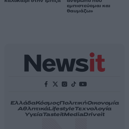
καλοκαίρι στην Ίμπιζα
άνθρωπο που
εμπιστεύομαι και
θαυμάζω»
Ελλάδα
Κόσμος
Πολιτική
Οικονομία
Αθλητικά
Lifestyle
Τεχνολογία
Υγεία
Tasteit
Media
Driveit