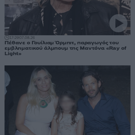
17:29
07.08.26
Πέθανε ο Γουίλιαμ Όρμπιτ, παραγωγός του
εμβληματικού άλμπουμ της Μαντόνα «Ray of
Light»