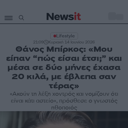
Μετάβαση
σε
o
34
περιεχόμενο
Lifestyle
21:09
Κυριακή 14 Ιουνίου 2026
Θάνος Μπίρκος: «Μου
είπαν “πώς είσαι έτσι;” και
μέσα σε δύο μήνες έχασα
20 κιλά, με έβλεπα σαν
τέρας»
«Ακούν τη λέξη χοντρός και νομίζουν ότι
είναι κάτι αστείο», πρόσθεσε ο γνωστός
ηθοποιός