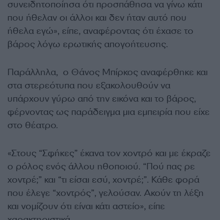
συνειδητοποίησα ότι προσπάθησα να γίνω κάτι
που ήθελαν οι άλλοι και δεν ήταν αυτό που
ήθελα εγώ», είπε, αναφέροντας ότι έχασε το
βάρος λόγω ερωτικής απογοήτευσης.
Παράλληλα, ο Θάνος Μπίρκος αναφέρθηκε και
στα στερεότυπα που εξακολουθούν να
υπάρχουν γύρω από την εικόνα και το βάρος,
φέρνοντας ως παράδειγμα μια εμπειρία που είχε
στο θέατρο.
«Στους “Σφήκες” έκανα τον χοντρό και με έκραζε
ο ρόλος ενός άλλου ηθοποιού. “Πού πας ρε
χοντρέ;” και “τι είσαι εσύ, χοντρέ;”. Κάθε φορά
που έλεγε “χοντρός”, γελούσαν. Ακούν τη λέξη
και νομίζουν ότι είναι κάτι αστείο», είπε
χαρακτηριστικά.