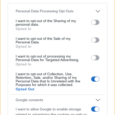
third parties.
Please note that this website/app uses one or more Google
Σχολίασε εδώ
Personal Data Processing Opt Outs
services and may gather and store information including but
not limited to your visit or usage behaviour. You may click to
I want to opt-out of the Sharing of my
personal data.
grant or deny consent to Google and its third-party tags to
50 /50
Opted In
use your data for below specified purposes in below Google
consent section.
I want to opt-out of the Sale of my
Personal Data.
Opted In
I want to opt-out of processing my
2000 /2000
Personal Data for Targeted Advertising.
Opted In
Υποβολή σχολίου
I want to opt-out of Collection, Use,
Retention, Sale, and/or Sharing of my
Όροι Χρήσης
. Το site προστατεύεται από reCAPTCHA, ισχύουν
Personal Data that Is Unrelated with the
Πολιτική Απορρήτου
&
Όροι Χρήσης
της Google.
Purposes for which it was collected.
Opted Out
Lifestyle
ΘΑΝΟΣ ΜΠΙΡΚΟΣ
Google consents
Share:
I want to allow Google to enable storage
related to advertising like cookies on web or