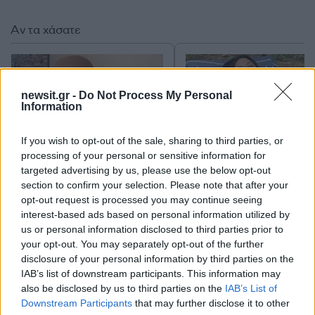
Αν τα χάσατε
newsit.gr -
Do Not Process My Personal
Information
If you wish to opt-out of the sale, sharing to third parties, or
processing of your personal or sensitive information for
targeted advertising by us, please use the below opt-out
Γιάννης Ξανθούλης: Με τον
Η Δανάη Μπάρκα πήγε
section to confirm your selection. Please note that after your
Λάκη Λαζόπουλο
για μπάνιο στη θάλα
opt-out request is processed you may continue seeing
καταφέραμε και τα
φορώντας το νυφικό 
interest-based ads based on personal information utilized by
βρήκαμε, δύσκολα
us or personal information disclosed to third parties prior to
your opt-out. You may separately opt-out of the further
disclosure of your personal information by third parties on the
Σχόλια
IAB’s list of downstream participants. This information may
also be disclosed by us to third parties on the
IAB’s List of
Downstream Participants
that may further disclose it to other