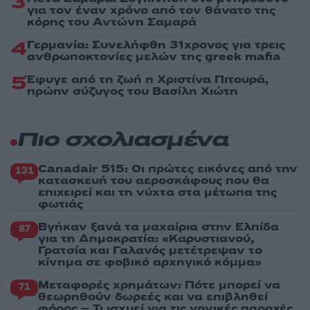
3
για τον έναν χρόνο από τον θάνατο της
κόρης του Αντώνη Σαμαρά
4
Γερμανία: Συνελήφθη 31χρονος για τρεις
ανθρωποκτονίες μελών της greek mafia
5
Έφυγε από τη ζωή η Χριστίνα Πιτουρά,
πρώην σύζυγος του Βασίλη Χιώτη
Πιο σχολιασμένα
Canadair 515: Οι πρώτες εικόνες από την
131
κατασκευή του αεροσκάφους που θα
επιχειρεί και τη νύχτα στα μέτωπα της
φωτιάς
Βγήκαν ξανά τα μαχαίρια στην Ελπίδα
87
για τη Δημοκρατία: «Καρυστιανού,
Γρατσία και Γαλανός μετέτρεψαν το
κίνημα σε φοβικό αρχηγικό κόμμα»
Μεταφορές χρημάτων: Πότε μπορεί να
71
θεωρηθούν δωρεές και να επιβληθεί
φόρος – Τι ισχυεί για τις γονικές παροχές