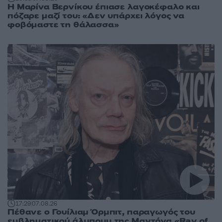
Η Μαρίνα Βερνίκου έπιασε λαγοκέφαλο και
πόζαρε μαζί του: «Δεν υπάρχει λόγος να
φοβόμαστε τη θάλασσα»
17:29
07.08.26
Πέθανε ο Γουίλιαμ Όρμπιτ, παραγωγός του
εμβληματικού άλμπουμ της Μαντόνα «Ray of