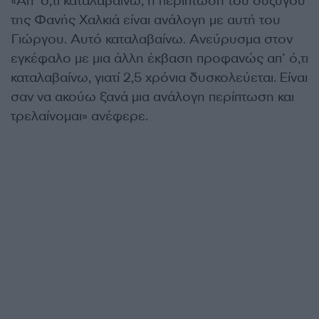
«Απ’ ό,τι καταλαβαίνω, η περίπτωση του συζύγου
της Φανής Χαλκιά είναι ανάλογη με αυτή του
Γιώργου. Αυτό καταλαβαίνω. Ανεύρυσμα στον
εγκέφαλο με μια άλλη έκβαση προφανώς απ’ ό,τι
καταλαβαίνω, γιατί 2,5 χρόνια δυσκολεύεται. Είναι
σαν να ακούω ξανά μια ανάλογη περίπτωση και
τρελαίνομαι» ανέφερε.