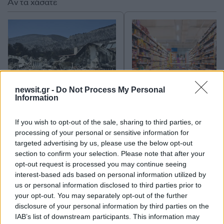
Αν τα χάσατε
newsit.gr -
Do Not Process My Personal
Information
Ίση με 6 βόμβες Χιροσίμα η
Σούπερ μάρκετ: Νέε
ενέργεια που
μειώσεις τιμών – 91
If you wish to opt-out of the sale, sharing to third parties, or
απελευθερώθηκε από τη
προϊόντα στην εθνι
processing of your personal or sensitive information for
mega fire σε Αττική και
πρωτοβουλία, ανάμε
targeted advertising by us, please use the below opt-out
Βοιωτία - Πώς κάηκε μέσα
τους 130 σχολικά
section to confirm your selection. Please note that after your
σε 2 βράδια το 55% της
έκτασης
opt-out request is processed you may continue seeing
interest-based ads based on personal information utilized by
us or personal information disclosed to third parties prior to
Σχόλια
your opt-out. You may separately opt-out of the further
disclosure of your personal information by third parties on the
IAB’s list of downstream participants. This information may