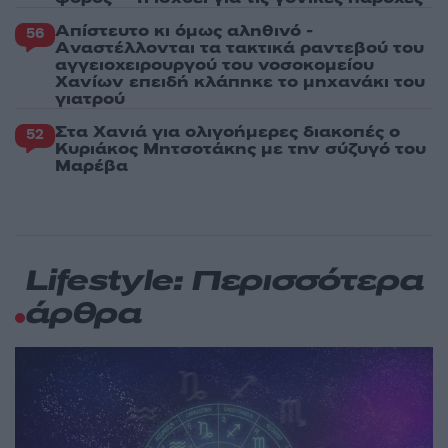
Απίστευτο κι όμως αληθινό -
56
Aναστέλλονται τα τακτικά ραντεβού του
αγγειοχειρουργού του νοσοκομείου
Χανίων επειδή κλάπηκε το μηχανάκι του
γιατρού
Στα Χανιά για ολιγοήμερες διακοπές ο
52
Κυριάκος Μητσοτάκης με την σύζυγό του
Μαρέβα
Lifestyle: Περισσότερα
άρθρα