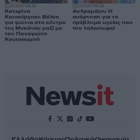
14:22
07.08.26
12:01
07.08.26
Κατερίνα
Ανδρομάχη: Η
Καινούργιου: Βόλτα
ανάρτηση για το
για ψώνια στο κέντρο
πρόβλημα υγείας που
της Μυκόνου μαζί με
την ταλαιπωρεί
τον Παναγιώτη
Κουτσουμπή
Ελλάδα
Κόσμος
Πολιτική
Οικονομία