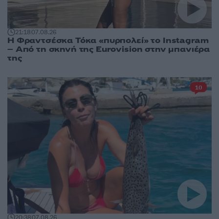
21:18
07.08.26
Η Φραντσέσκα Τόκα «πυρπολεί» το Instagram
– Από τη σκηνή της Eurovision στην μπανιέρα
της
10
20:38
07.08.26