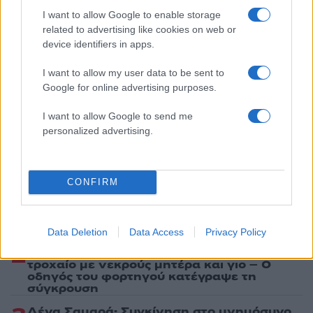
Share:
I want to allow Google to enable storage
related to advertising like cookies on web or
device identifiers in apps.
Ακολουθήστε το Νewsit.gr στο
Google News
και
ενημερωθείτε πρώτοι για όλη την ειδησεογραφία και τα
I want to allow my user data to be sent to
τελευταία νέα
της ημέρας
Google for online advertising purposes.
I want to allow Google to send me
personalized advertising.
Πιο δημοφιλή
CONFIRM
1
Marfin: Η 46χρονη πήρε προθεσμία για να
απολογηθεί την Τρίτη – «Είναι αθώα,
συμμετείχε στη διαδήλωση όπως και
100.000 άτομα»
Data Deletion
Data Access
Privacy Policy
2
Σέρρες: Βίντεο ντοκουμέντο από το
τροχαίο με νεκρούς μητέρα και γιο – Ο
οδηγός του φορτηγού κατέγραψε τη
σύγκρουση
Λένα Σαμαρά: Συγκίνηση στο μνημόσυνο