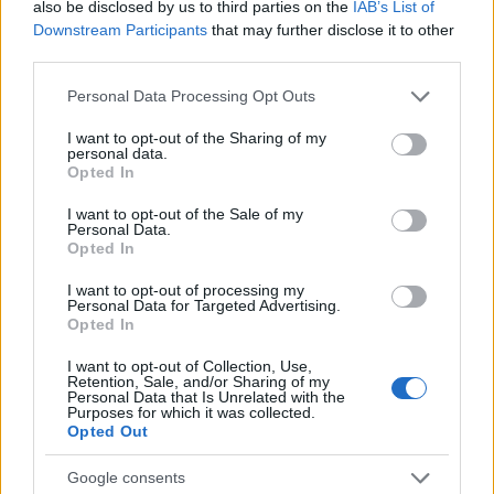
also be disclosed by us to third parties on the
IAB’s List of
Downstream Participants
that may further disclose it to other
third parties.
Σχολίασε εδώ
Please note that this website/app uses one or more Google
Personal Data Processing Opt Outs
services and may gather and store information including but
50 /50
not limited to your visit or usage behaviour. You may click to
I want to opt-out of the Sharing of my
personal data.
grant or deny consent to Google and its third-party tags to
Opted In
use your data for below specified purposes in below Google
consent section.
I want to opt-out of the Sale of my
Personal Data.
Opted In
2000 /2000
I want to opt-out of processing my
Personal Data for Targeted Advertising.
Υποβολή σχολίου
Opted In
Όροι Χρήσης
. Το site προστατεύεται από reCAPTCHA, ισχύουν
I want to opt-out of Collection, Use,
Πολιτική Απορρήτου
&
Όροι Χρήσης
της Google.
Retention, Sale, and/or Sharing of my
Personal Data that Is Unrelated with the
Purposes for which it was collected.
Lifestyle
Opted Out
ΓΙΩΡΓΟΣ ΜΥΛΩΝΑΚΗΣ
ΤΙΝΑ ΜΕΣΣΑΡΟΠΟΥΛΟΥ
Google consents