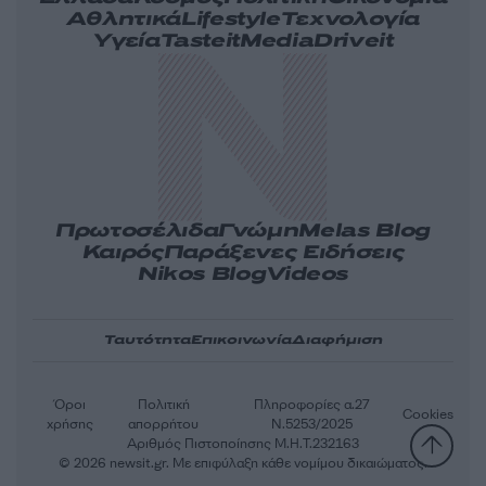
Αθλητικά
Lifestyle
Τεχνολογία
Υγεία
Tasteit
Media
Driveit
Πρωτοσέλιδα
Γνώμη
Melas Blog
Καιρός
Παράξενες Ειδήσεις
Nikos Blog
Videos
Ταυτότητα
Επικοινωνία
Διαφήμιση
Όροι
Πολιτική
Πληροφορίες α.27
Cookies
χρήσης
απορρήτου
Ν.5253/2025
Αριθμός Πιστοποίησης Μ.Η.Τ.232163
© 2026 newsit.gr. Με επιφύλαξη κάθε νομίμου δικαιώματος.