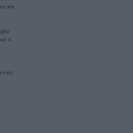
ες και
ιβλι
ηκε η
α έχει