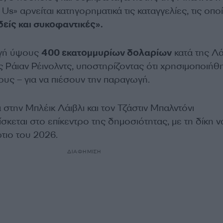
h Us» αρνείται κατηγορηματικά τις καταγγελίες, τις οποί
είς και συκοφαντικές».
ωγή ύψους
400 εκατομμυρίων δολαρίων
κατά της Λά
ς Ράιαν Ρέινολντς, υποστηρίζοντας ότι χρησιμοποιήθ
ους – για να πιέσουν την παραγωγή.
στην Μπλέικ Λάιβλι και τον Τζάστιν Μπαλντόνι
σκεται στο επίκεντρο της δημοσιότητας, με τη δίκη ν
ρτιο του 2026.
ΔΙΑΦΗΜΙΣΗ