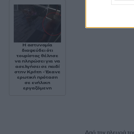
Η αστυνομία
διαψεύδει ότι
τουρίστας θέλησε
να πληρώσει για να
ασελγήσει σε παιδί
στην Κρήτη - Έκανε
ερωτική πρόταση
σε ενήλικη
εργαζόμενη
Από την πλευρά το