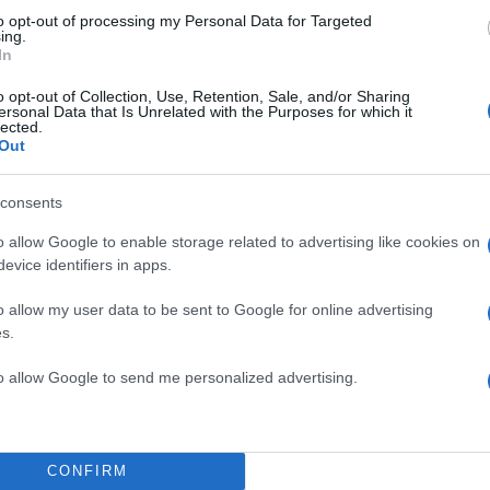
to opt-out of processing my Personal Data for Targeted
ing.
In
ν Μπαλντόνι / Φωτογραφία αρχείου ΑΠΕ-ΜΠΕ
o opt-out of Collection, Use, Retention, Sale, and/or Sharing
Μπαλντόνι ξεκίνησε εκστρατεία σπίλωσης εναντίον τη
ersonal Data that Is Unrelated with the Purposes for which it
lected.
τη συμπεριφορά του, ενώ ισχυρίζεται ότι η δημόσια
Out
ασε ακόμη και τα τέσσερα παιδιά της που έχει αποκ
Ράιαν Ρέινολντς.
consents
o allow Google to enable storage related to advertising like cookies on
ΔΙΑΦΗΜΙΣΗ
evice identifiers in apps.
o allow my user data to be sent to Google for online advertising
s.
to allow Google to send me personalized advertising.
CONFIRM