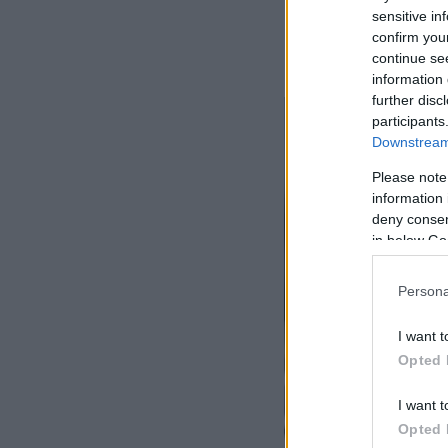
sensitive in
εθισμό του σε πορ
confirm you
περιβάλλοντος».
continue se
information 
further disc
participants
Downstream 
Please note
information 
deny consent
in below Go
Persona
I want t
Opted 
I want t
Opted 