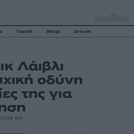
o
Αθήνα
34
C
a
Tasteit
Blogs
Driveit
ικ Λάιβλι
υχική οδύνη
ες της για
ληση
ιται για