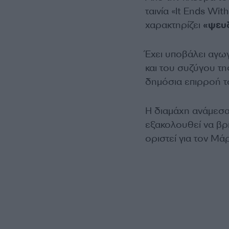
ταινία «It Ends Wit
χαρακτηρίζει
«ψευδ
Έχει υποβάλει αγ
και του συζύγου τη
δημόσια επιρροή τ
Η διαμάχη ανάμεσα 
εξακολουθεί να βρί
οριστεί για τον Μά