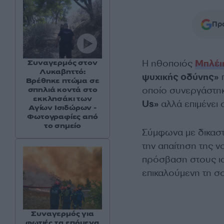
Προ
Η ηθοποιός
Μπλέι
Συναγερμός στον
Λυκαβηττό:
ψυχικής οδύνης»
π
Βρέθηκε πτώμα σε
οποίο συνεργάστηκ
σπηλιά κοντά στο
εκκλησάκι των
Us»
αλλά επιμένει 
Αγίων Ισιδώρων -
Φωτογραφίες από
το σημείο
Σύμφωνα με δικαστ
την απαίτηση της ν
πρόσβαση στους ια
επικαλούμενη τη σ
Συναγερμός για
φωτιές τα επόμενα