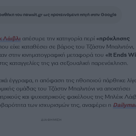
σθήκη του newsit.gr ως προτεινόμενη πηγή στην Google
κ Λάιβλι
απέσυρε την κατηγορία περί
«πρόκλησης
ου είχε καταθέσει σε βάρος του Τζάστιν Μπαλντόνι, 
αν στην κινηματογραφική μεταφορά του
«It Ends Wi
στις καταγγελίες της για σεξουαλική παρενόχληση.
ικά έγγραφα, η απόφαση της ηθοποιού πάρθηκε λίγ
ομικής ομάδας του Τζάστιν Μπαλντόνι να αποκτήσει
τρικούς και ψυχιατρικούς φακέλους της Μπλέικ Λάιβ
οβαρότητα των ισχυρισμών της, αναφέρει η
Dailymai
ΔΙΑΦΗΜΙΣΗ