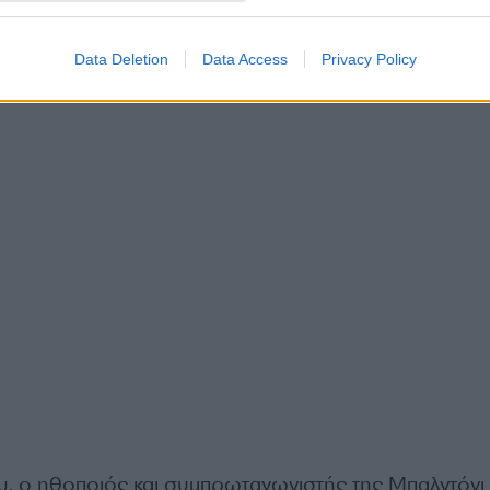
Data Deletion
Data Access
Privacy Policy
υ, ο ηθοποιός και συμπρωταγωνιστής της Μπαλντόνι