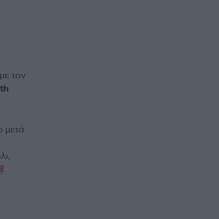
με τον
th
ο μετά
λι,
l
.