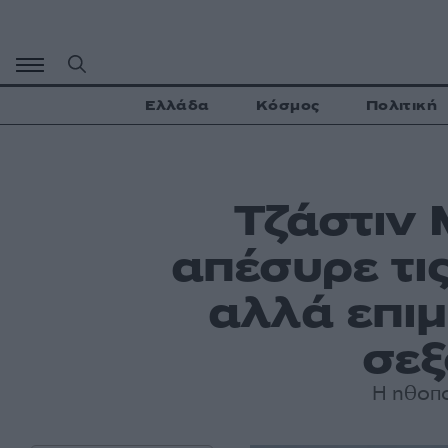
Μετάβαση
σε
περιεχόμενο
Ελλάδα
Κόσμος
Πολιτική
Τζάστιν 
απέσυρε τι
αλλά επιμ
σεξ
Η ηθοπο