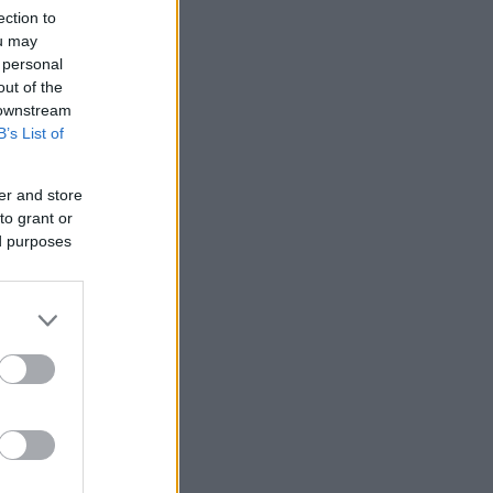
ection to
ou may
 personal
out of the
 downstream
B’s List of
er and store
to grant or
ed purposes