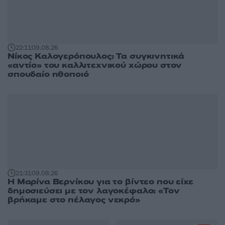
22:11
09.08.26
Νίκος Καλογερόπουλος: Τα συγκινητικά
«αντίο» του καλλιτεχνικού χώρου στον
σπουδαίο ηθοποιό
21:31
09.08.26
Η Μαρίνα Βερνίκου για το βίντεο που είχε
δημοσιεύσει με τον λαγοκέφαλο: «Τον
βρήκαμε στο πέλαγος νεκρό»