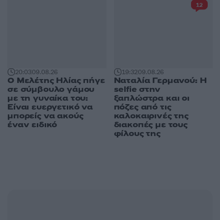
12
20:03
09.08.26
19:32
09.08.26
Ο Μελέτης Ηλίας πήγε
Ναταλία Γερμανού: Η
σε σύμβουλο γάμου
selfie στην
με τη γυναίκα του:
ξαπλώστρα και οι
Είναι ευεργετικό να
πόζες από τις
μπορείς να ακούς
καλοκαιρινές της
έναν ειδικό
διακοπές με τους
φίλους της