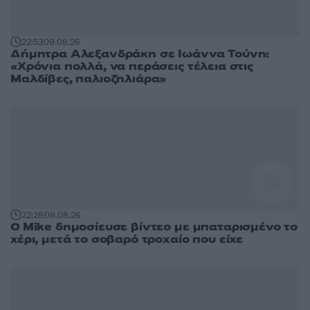
22:53
09.08.26
Δήμητρα Αλεξανδράκη σε Ιωάννα Τούνη:
«Χρόνια πολλά, να περάσεις τέλεια στις
Μαλδίβες, παλιοζηλιάρα»
22:28
09.08.26
O Mike δημοσίευσε βίντεο με μπαταρισμένο το
χέρι, μετά το σοβαρό τροχαίο που είχε