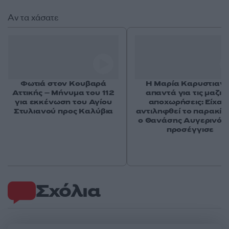
Αν τα χάσατε
Φωτιά στον Κουβαρά
Η Μαρία Καρυστιαν
Αττικής – Μήνυμα του 112
απαντά για τις μαζικ
για εκκένωση του Αγίου
αποχωρήσεις: Είχαμ
Στυλιανού προς Καλύβια
αντιληφθεί το παρακίν
ο Θανάσης Αυγερινός 
προσέγγισε
Σχόλια