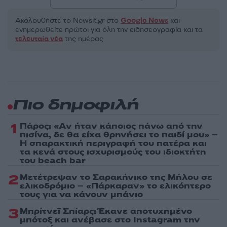
Ακολουθήστε το Νewsit.gr στο
Google News
και
ενημερωθείτε πρώτοι για όλη την ειδησεογραφία και τα
τελευταία νέα
της ημέρας
Πιο δημοφιλή
1
Πάρος: «Αν ήταν κάποιος πάνω από την
πισίνα, δε θα είχα θρηνήσει το παιδί μου» –
Η σπαρακτική περιγραφή του πατέρα και
τα κενά στους ισχυρισμούς του ιδιοκτήτη
του beach bar
2
Μετέτρεψαν το Σαρακήνικο της Μήλου σε
ελικοδρόμιο – «Πάρκαραν» το ελικόπτερο
τους για να κάνουν μπάνιο
3
Μπρίτνεϊ Σπίαρς: Έκανε αποτυχημένο
μπότοξ και ανέβασε στο Instagram την