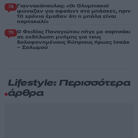
Γιαννακόπουλος: «Οι Ολυμπιακοί
78
φώναζαν για οφσάιντ στο μπάσκετ, πριν
10 χρόνια έμαθαν ότι η μπάλα είναι
πορτοκαλί»
Ο Φειδίας Παναγιώτου πήγε με σορτσάκι
75
σε εκδήλωση μνήμης για τους
δολοφονημένους Κύπριους ήρωες Ισαάκ
– Σολωμού
Lifestyle: Περισσότερα
άρθρα