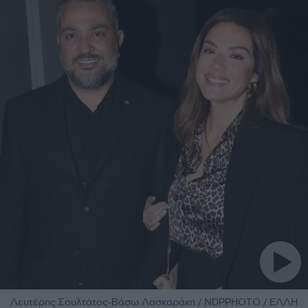
Λευτέρης Σουλτάτος-Βάσω Λασκαράκη / NDPPHOTO / ΕΛΛΗ