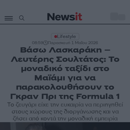
Μετάβαση
σε
o
29
περιεχόμενο
Lifestyle
08:59
Παρασκευή 1 Μαΐου 2026
Βάσω Λασκαράκη –
Λευτέρης Σουλτάτος: Το
μοναδικό ταξίδι στο
Μαϊάμι για να
παρακολουθήσουν το
Γκραν Πρι της Formula 1
Το ζευγάρι είχε την ευκαιρία να περιηγηθεί
στους χώρους της διοργάνωσης και να
ζήσει από κοντά την μοναδική εμπειρία