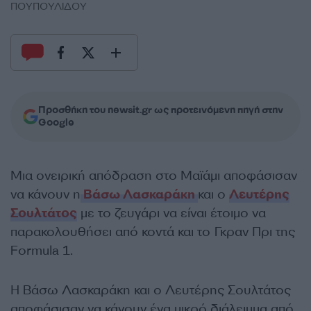
ΠΟΥΠΟΥΛΙΔΟΥ
Προσθήκη του newsit.gr ως προτεινόμενη πηγή στην
Google
Μια ονειρική απόδραση στo Μαϊάμι αποφάσισαν
να κάνουν η
Βάσω Λασκαράκη
και ο
Λευτέρης
Σουλτάτος
με το ζευγάρι να είναι έτοιμο να
παρακολουθήσει από κοντά και το Γκραν Πρι της
Formula 1.
Η Βάσω Λασκαράκη και ο Λευτέρης Σουλτάτος
αποφάσισαν να κάνουν ένα μικρό διάλειμμα από