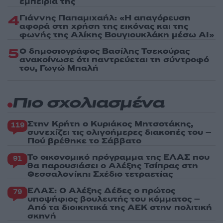
εμπειρία της
4
Γιάννης Παπαμιχαήλ: «Η απαγόρευση
αφορά στη χρήση της εικόνας και της
φωνής της Αλίκης Βουγιουκλάκη μέσω AI»
5
Ο δημοσιογράφος Βασίλης Τσεκούρας
ανακοίνωσε ότι παντρεύεται τη σύντροφό
του, Γωγώ Μπαλή
Πιο σχολιασμένα
Στην Κρήτη ο Κυριάκος Μητσοτάκης,
119
συνεχίζει τις ολιγοήμερες διακοπές του –
Πού βρέθηκε το Σάββατο
Το οικονομικό πρόγραμμα της ΕΛΑΣ που
91
θα παρουσιάσει ο Αλέξης Τσίπρας στη
Θεσσαλονίκη: Σχέδιο τετραετίας
ΕΛΑΣ: Ο Αλέξης Δέδες ο πρώτος
79
υποψήφιος βουλευτής του κόμματος –
Από τα διοικητικά της ΑΕΚ στην πολιτική
σκηνή