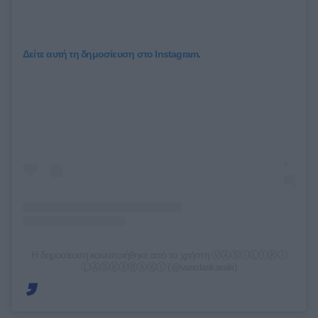
Δείτε αυτή τη δημοσίευση στο Instagram.
Η δημοσίευση κοινοποιήθηκε από το χρήστη ⓋⒶⓈⒾⓁⒾⓀⒾ
ⓁⒶⓈⓀⒶⓇⒶⓀⒾ (@vasolaskaraki)