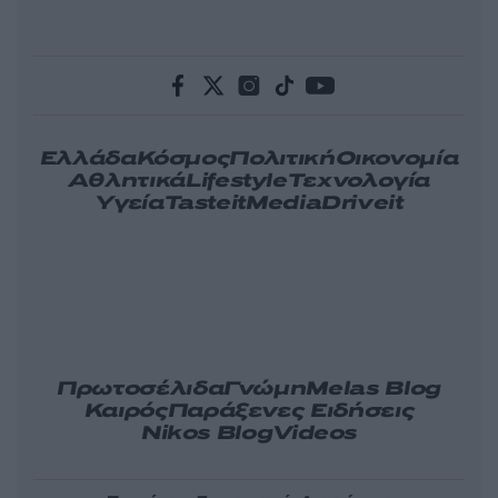
Ελλάδα
Κόσμος
Πολιτική
Οικονομία
Αθλητικά
Lifestyle
Τεχνολογία
Υγεία
Tasteit
Media
Driveit
Πρωτοσέλιδα
Γνώμη
Melas Blog
Καιρός
Παράξενες Ειδήσεις
Nikos Blog
Videos