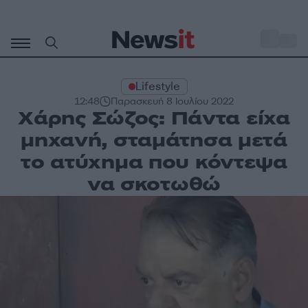
Μετάβαση
σε
o
30
περιεχόμενο
Lifestyle
12:48
Παρασκευή 8 Ιουλίου 2022
Χάρης Σώζος: Πάντα είχα
μηχανή, σταμάτησα μετά
το ατύχημα που κόντεψα
να σκοτωθώ