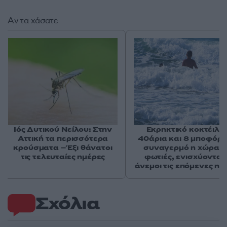
Αν τα χάσατε
Ιός Δυτικού Νείλου: Στην
Εκρηκτικό κοκτέιλ μ
Αττική τα περισσότερα
40άρια και 8 μποφόρ -
κρούσματα – Έξι θάνατοι
συναγερμό η χώρα γ
τις τελευταίες ημέρες
φωτιές, ενισχύονται 
άνεμοι τις επόμενες ημ
Σχόλια