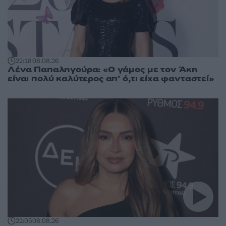
22:18
08.08.26
Λένα Παπαληγούρα: «Ο γάμος με τον Άκη
είναι πολύ καλύτερος απ’ ό,τι είχα φανταστεί»
22:05
08.08.26