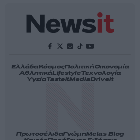
Ελλάδα
Κόσμος
Πολιτική
Οικονομία
Αθλητικά
Lifestyle
Τεχνολογία
Υγεία
Tasteit
Media
Driveit
Πρωτοσέλιδα
Γνώμη
Melas Blog