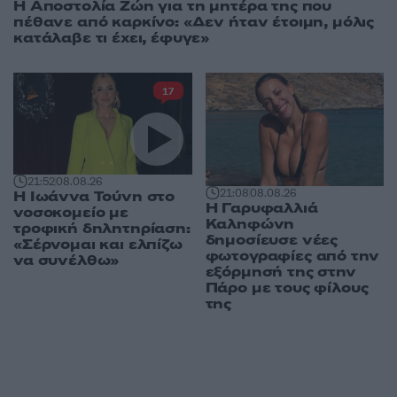
Η Αποστολία Ζώη για τη μητέρα της που
πέθανε από καρκίνο: «Δεν ήταν έτοιμη, μόλις
κατάλαβε τι έχει, έφυγε»
17
21:52
08.08.26
21:08
08.08.26
Η Ιωάννα Τούνη στο
Η Γαρυφαλλιά
νοσοκομείο με
Καληφώνη
τροφική δηλητηρίαση:
δημοσίευσε νέες
«Σέρνομαι και ελπίζω
φωτογραφίες από την
να συνέλθω»
εξόρμησή της στην
Πάρο με τους φίλους
της