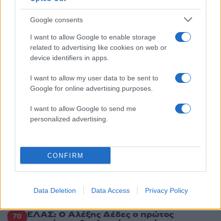
πήγαν στον Άγιο Νεκτάριο Βούλας για να
πάρουν την ευχή για τον γιο τους
Google consents
5
Τζο Μπάιντεν: «Ο καρκίνος έχει εξαπλωθεί,
είναι πολύ επώδυνο», λέει ο γιος του
I want to allow Google to enable storage
related to advertising like cookies on web or
device identifiers in apps.
Πιο σχολιασμένα
I want to allow my user data to be sent to
Google for online advertising purposes.
Βγήκαν ξανά τα μαχαίρια στην Ελπίδα
96
για τη Δημοκρατία: «Καρυστιανού,
Γρατσία και Γαλανός μετέτρεψαν το
I want to allow Google to send me
κίνημα σε φοβικό αρχηγικό κόμμα»
personalized advertising.
Απίστευτο κι όμως αληθινό -
83
Aναστέλλονται τα τακτικά ραντεβού του
αγγειοχειρουργού του νοσοκομείου
Χανίων επειδή κλάπηκε το μηχανάκι του
CONFIRM
γιατρού
Σούπερ μάρκετ: Νέες μειώσεις τιμών –
72
916 προϊόντα στην εθνική πρωτοβουλία,
Data Deletion
Data Access
Privacy Policy
ανάμεσά τους 130 σχολικά
ΕΛΑΣ: Ο Αλέξης Δέδες ο πρώτος
70