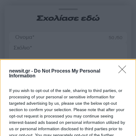
Σχολίασε εδώ
50 /50
newsit.gr -
Do Not Process My Personal
2000 /2000
Information
Υποβολή σχολίου
If you wish to opt-out of the sale, sharing to third parties, or
processing of your personal or sensitive information for
Όροι Χρήσης
. Το site προστατεύεται από reCAPTCHA, ισχύουν
targeted advertising by us, please use the below opt-out
Πολιτική Απορρήτου
&
Όροι Χρήσης
της Google.
section to confirm your selection. Please note that after your
Lifestyle
opt-out request is processed you may continue seeing
ΧΑΡΗΣ ΣΩΖΟΣ
interest-based ads based on personal information utilized by
us or personal information disclosed to third parties prior to
Share:
your opt-out. You may separately opt-out of the further