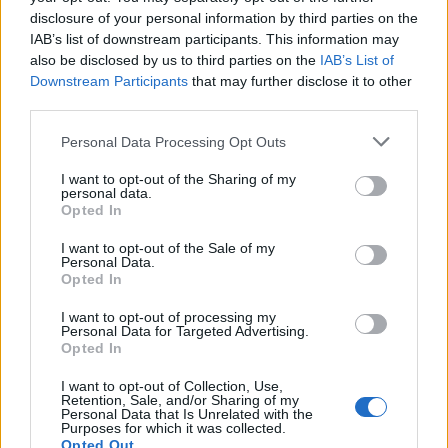
disclosure of your personal information by third parties on the
IAB’s list of downstream participants. This information may
Ακολουθήστε το Νewsit.gr στο
Google News
και
ενημερωθείτε πρώτοι για όλη την ειδησεογραφία και τα
also be disclosed by us to third parties on the
IAB’s List of
τελευταία νέα
της ημέρας
Downstream Participants
that may further disclose it to other
third parties.
Please note that this website/app uses one or more Google
Personal Data Processing Opt Outs
services and may gather and store information including but
not limited to your visit or usage behaviour. You may click to
I want to opt-out of the Sharing of my
personal data.
grant or deny consent to Google and its third-party tags to
Πιο δημοφιλή
Opted In
use your data for below specified purposes in below Google
consent section.
1
I want to opt-out of the Sale of my
Κωνσταντίνος Αργυρός και Αλεξάνδρα
Personal Data.
Νίκα κάνουν διακοπές με πολυτελές γιοτ
Opted In
με τα δύο παιδιά τους
2
Η Άννα Βίσση ξετρελάθηκε με μπάντα που
I want to opt-out of processing my
Personal Data for Targeted Advertising.
έπαιζε Τσιτσάνη στο Φισκάρδο και τους
Opted In
πρότεινε συνεργασία
3
Θρήνος για τον Λιονέλ Μέσι – Πέθανε ο
I want to opt-out of Collection, Use,
πατέρας του, Χόρχε
Retention, Sale, and/or Sharing of my
Personal Data that Is Unrelated with the
Purposes for which it was collected.
4
Ελίζαμπεθ Ελέτσι και Νεκτάριος Λεμονίδης
Opted Out