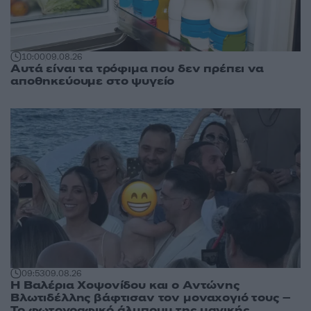
10:00
09.08.26
Αυτά είναι τα τρόφιμα που δεν πρέπει να
αποθηκεύουμε στο ψυγείο
09:53
09.08.26
Η Βαλέρια Χοψονίδου και ο Αντώνης
Βλωτιδέλλης βάφτισαν τον μοναχογιό τους –
Το φωτογραφικό άλμπουμ της μαγικής