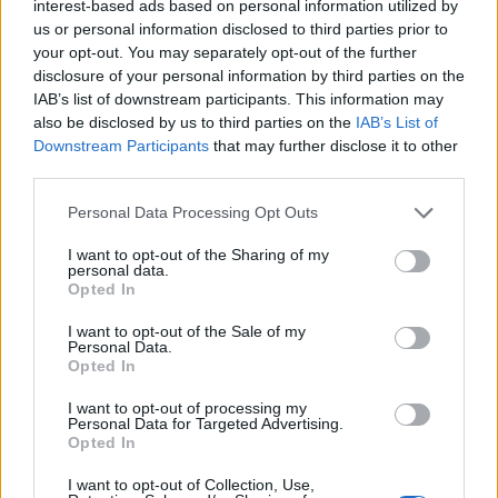
interest-based ads based on personal information utilized by
us or personal information disclosed to third parties prior to
Σχολίασε εδώ
your opt-out. You may separately opt-out of the further
disclosure of your personal information by third parties on the
IAB’s list of downstream participants. This information may
50 /50
also be disclosed by us to third parties on the
IAB’s List of
Downstream Participants
that may further disclose it to other
third parties.
Please note that this website/app uses one or more Google
Personal Data Processing Opt Outs
services and may gather and store information including but
2000 /2000
not limited to your visit or usage behaviour. You may click to
I want to opt-out of the Sharing of my
personal data.
grant or deny consent to Google and its third-party tags to
Opted In
Υποβολή σχολίου
use your data for below specified purposes in below Google
consent section.
I want to opt-out of the Sale of my
Personal Data.
Όροι Χρήσης
. Το site προστατεύεται από reCAPTCHA, ισχύουν
Πολιτική Απορρήτου
&
Όροι Χρήσης
της Google.
Opted In
Lifestyle
I want to opt-out of processing my
Personal Data for Targeted Advertising.
ΖΩΔΙΑ
Opted In
Share:
I want to opt-out of Collection, Use,