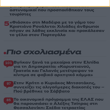
4
Παρκαδόρος στο Ελαφονήσι συνελήφθη
για έβδομη φορά - Τον «τσάκωσαν»
αστυνομικοί που προσποιήθηκαν τους
τουρίστες
5
«Φιάσκο» στη Μαδέιρα με το γάμο του
Κριστιάνο Ρονάλντο: Χιλιάδες άνθρωποι
πήγαν σε λάθος εκκλησία και προκάλεσαν
το γέλιο στον Πορτογάλο
Πιο σχολιασμένα
Βγήκαν ξανά τα μαχαίρια στην Ελπίδα
101
για τη Δημοκρατία: «Καρυστιανού,
Γρατσία και Γαλανός μετέτρεψαν το
κίνημα σε φοβικό αρχηγικό κόμμα»
Στην Κρήτη ο Κυριάκος Μητσοτάκης,
97
συνεχίζει τις ολιγοήμερες διακοπές του –
Πού βρέθηκε το Σάββατο
Το οικονομικό πρόγραμμα της ΕΛΑΣ που
85
θα παρουσιάσει ο Αλέξης Τσίπρας στη
Θεσσαλονίκη: Σχέδιο τετραετίας