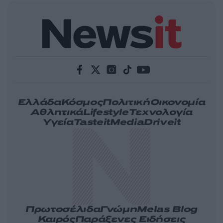
Ελλάδα
Κόσμος
Πολιτική
Οικονομία
Αθλητικά
Lifestyle
Τεχνολογία
Υγεία
Tasteit
Media
Driveit
Πρωτοσέλιδα
Γνώμη
Melas Blog
Καιρός
Παράξενες Ειδήσεις