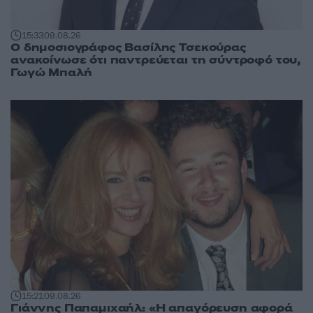
15:33
09.08.26
Ο δημοσιογράφος Βασίλης Τσεκούρας
ανακοίνωσε ότι παντρεύεται τη σύντροφό του,
Γωγώ Μπαλή
15:21
09.08.26
Γιάννης Παπαμιχαήλ: «Η απαγόρευση αφορά