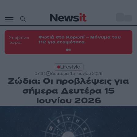
Μετάβαση
σε
o
33
περιεχόμενο
Φωτιά στο Κορωπί – Μήνυμα του
Φω
Συμβαίνει
112 για ετοιμότητα
Σπ
τώρα:
Lifestyle
07:31
Δευτέρα 15 Ιουνίου 2026
Ζώδια: Οι προβλέψεις για
σήμερα Δευτέρα 15
Ιουνίου 2026