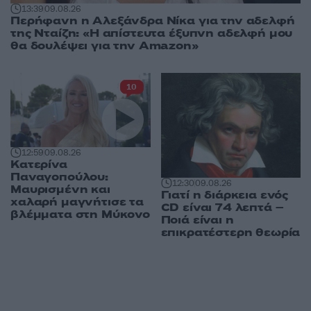
13:39
09.08.26
Περήφανη η Αλεξάνδρα Νίκα για την αδελφή
της Νταίζη: «Η απίστευτα έξυπνη αδελφή μου
θα δουλέψει για την Amazon»
10
12:59
09.08.26
Κατερίνα
Παναγοπούλου:
12:30
09.08.26
Μαυρισμένη και
Γιατί η διάρκεια ενός
χαλαρή μαγνήτισε τα
CD είναι 74 λεπτά –
βλέμματα στη Μύκονο
Ποιά είναι η
επικρατέστερη θεωρία