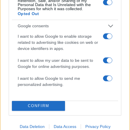
Retention, Sale, and/or Sharing of my
Personal Data that Is Unrelated with the
Ακολουθήστε το Νewsit.gr στο
Google News
και
Purposes for which it was collected.
ενημερωθείτε πρώτοι για όλη την ειδησεογραφία και τα
Opted Out
τελευταία νέα
της ημέρας
Google consents
I want to allow Google to enable storage
related to advertising like cookies on web or
device identifiers in apps.
Πιο δημοφιλή
I want to allow my user data to be sent to
Google for online advertising purposes.
1
Κωνσταντίνος Αργυρός και Αλεξάνδρα
Νίκα κάνουν διακοπές με πολυτελές γιοτ
με τα δύο παιδιά τους
I want to allow Google to send me
personalized advertising.
2
Ελίζαμπεθ Ελέτσι και Νεκτάριος Λεμονίδης
πήγαν στον Άγιο Νεκτάριο Βούλας για να
πάρουν την ευχή για τον γιο τους
CONFIRM
3
Ηφαίστειο Σαντορίνης: Ένας 15χρονος που
δεν πρόλαβε να ξεφύγει από το τσουνάμι
μπορεί να αλλάξει τη χρονολογία της
προϊστορικής έκρηξης
Data Deletion
Data Access
Privacy Policy