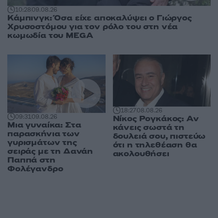
10:28
09.08.26
Κάμπινγκ: Όσα είχε αποκαλύψει ο Γιώργος
Χρυσοστόμου για τον ρόλο του στη νέα
κωμωδία του MEGA
18:27
08.08.26
09:31
09.08.26
Νίκος Ρογκάκος: Αν
Μια γυναίκα: Στα
κάνεις σωστά τη
παρασκήνια των
δουλειά σου, πιστεύω
γυρισμάτων της
ότι η τηλεθέαση θα
σειράς με τη Δανάη
ακολουθήσει
Παππά στη
Φολέγανδρο