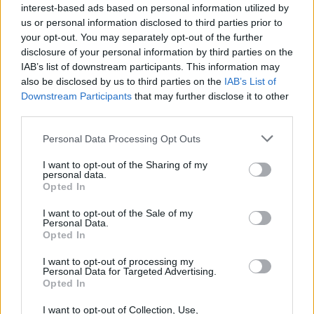
interest-based ads based on personal information utilized by
us or personal information disclosed to third parties prior to
Τραγούδι τίτλων «Άγιος έρωτας» – Στίχοι:
your opt-out. You may separately opt-out of the further
disclosure of your personal information by third parties on the
Γεράσιμος Ευαγγελάτος
, Ερμηνεία:
Σοφία
IAB’s list of downstream participants. This information may
Μανουσάκη
also be disclosed by us to third parties on the
IAB’s List of
Downstream Participants
that may further disclose it to other
third parties.
Πρωταγωνιστούν:
Δημήτρης Γκοτσόπουλος,
Δανάη Παππά, Δημήτρης Παπανικολάου, Ταμίλλα
Please note that this website/app uses one or more Google
Personal Data Processing Opt Outs
services and may gather and store information including but
Κουλίεβα, Κατερίνα Παπουτσάκη, Γιάννης
not limited to your visit or usage behaviour. You may click to
I want to opt-out of the Sharing of my
Τσορτέκης, Θανάσης Κουρλαμπάς, Γιώργος
personal data.
grant or deny consent to Google and its third-party tags to
Opted In
Καραμίχος, Γιούλικα Σκαφιδά, Μαρίνα Ψάλτη,
use your data for below specified purposes in below Google
Κωνσταντίνος Κοντογεωργόπουλος, Ηρώ
consent section.
I want to opt-out of the Sale of my
Personal Data.
Μουκίου, Γιάννης Εγγλέζος, Ελευθερία Πάλλα,
Opted In
Μιχάλης Πανάδης, Ιφιγένεια Καραμήτρου,
I want to opt-out of processing my
Καλλιρρόη Μυριαγκού, Μαρία Κατσανδρή,
Personal Data for Targeted Advertising.
Opted In
Γιάννης Σίντος, Γιούλη Γεωργακοπούλου, Τζένη
Καζάκου, Ντίνος Παπαγεωργίου, Αντιγόνη
I want to opt-out of Collection, Use,