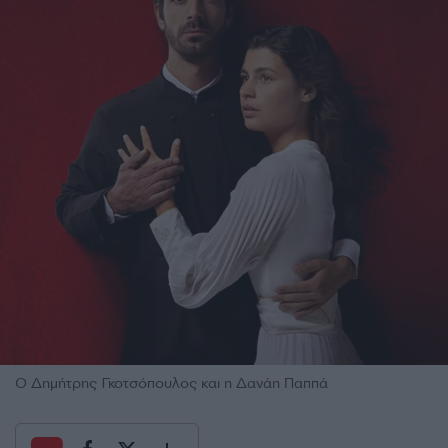
Ο Δημήτρης Γκοτσόπουλος και η Δανάη Παππά