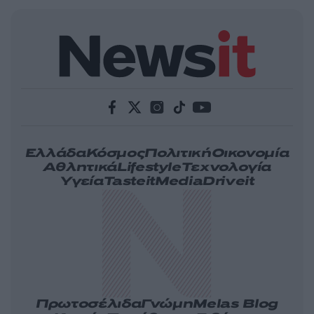
Ελλάδα
Κόσμος
Πολιτική
Οικονομία
Αθλητικά
Lifestyle
Τεχνολογία
Υγεία
Tasteit
Media
Driveit
Πρωτοσέλιδα
Γνώμη
Melas Blog