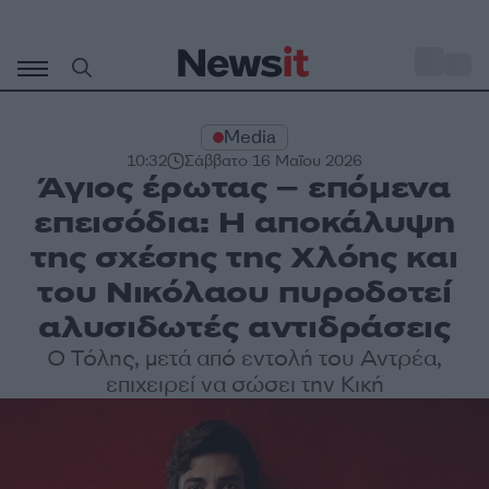
Μετάβαση
σε
o
29
περιεχόμενο
Media
10:32
Σάββατο 16 Μαΐου 2026
Άγιος έρωτας – επόμενα
επεισόδια: Η αποκάλυψη
της σχέσης της Χλόης και
του Νικόλαου πυροδοτεί
αλυσιδωτές αντιδράσεις
Ο Τόλης, μετά από εντολή του Αντρέα,
επιχειρεί να σώσει την Κική