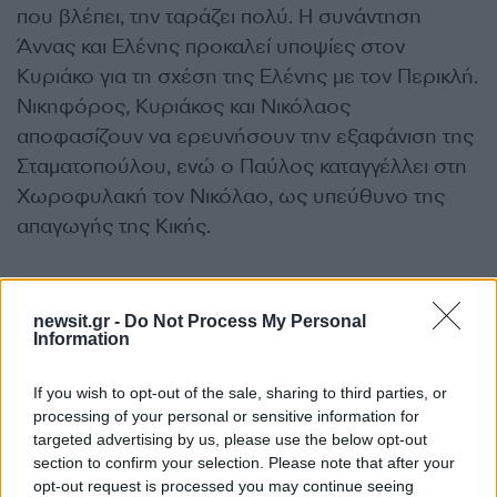
που βλέπει, την ταράζει πολύ. Η συνάντηση
Άννας και Ελένης προκαλεί υποψίες στον
Κυριάκο για τη σχέση της Ελένης με τον Περικλή.
Νικηφόρος, Κυριάκος και Νικόλαος
αποφασίζουν να ερευνήσουν την εξαφάνιση της
Σταματοπούλου, ενώ ο Παύλος καταγγέλλει στη
Χωροφυλακή τον Νικόλαο, ως υπεύθυνο της
απαγωγής της Κικής.
Συντελεστές
newsit.gr -
Do Not Process My Personal
Information
Σενάριο:
Άγγελος Χασάπογλου
If you wish to opt-out of the sale, sharing to third parties, or
processing of your personal or sensitive information for
Σκηνοθεσία:
Πιέρρος Ανδρακάκος
targeted advertising by us, please use the below opt-out
section to confirm your selection. Please note that after your
opt-out request is processed you may continue seeing
Πρωτότυπη μουσική:
Στέφανος Κορκολής