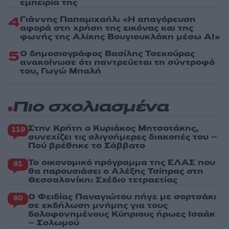
εμπειρία της
4
Γιάννης Παπαμιχαήλ: «Η απαγόρευση
αφορά στη χρήση της εικόνας και της
φωνής της Αλίκης Βουγιουκλάκη μέσω AI»
5
Ο δημοσιογράφος Βασίλης Τσεκούρας
ανακοίνωσε ότι παντρεύεται τη σύντροφό
του, Γωγώ Μπαλή
Πιο σχολιασμένα
Στην Κρήτη ο Κυριάκος Μητσοτάκης,
119
συνεχίζει τις ολιγοήμερες διακοπές του –
Πού βρέθηκε το Σάββατο
Το οικονομικό πρόγραμμα της ΕΛΑΣ που
91
θα παρουσιάσει ο Αλέξης Τσίπρας στη
Θεσσαλονίκη: Σχέδιο τετραετίας
Ο Φειδίας Παναγιώτου πήγε με σορτσάκι
80
σε εκδήλωση μνήμης για τους
δολοφονημένους Κύπριους ήρωες Ισαάκ
– Σολωμού