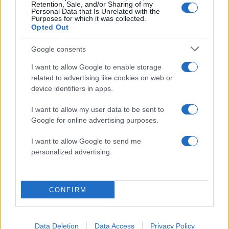
Retention, Sale, and/or Sharing of my
Μακρή, Ηρώ Πεκτέση
Personal Data that Is Unrelated with the
Purposes for which it was collected.
Opted Out
Στον ρόλο του Λεωνίδα, ο
Στέλιος Μάινας
Google consents
Παραγωγή:
Primavisione
I want to allow Google to enable storage
related to advertising like cookies on web or
ΔΙΑΦΗΜΙΣΗ
device identifiers in apps.
I want to allow my user data to be sent to
Google for online advertising purposes.
I want to allow Google to send me
personalized advertising.
CONFIRM
Data Deletion
Data Access
Privacy Policy