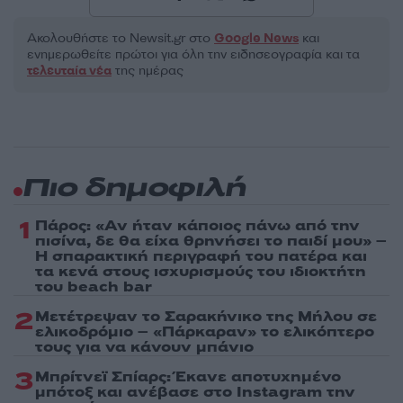
Ακολουθήστε το Νewsit.gr στο
Google News
και
ενημερωθείτε πρώτοι για όλη την ειδησεογραφία και τα
τελευταία νέα
της ημέρας
Πιο δημοφιλή
1
Πάρος: «Αν ήταν κάποιος πάνω από την
πισίνα, δε θα είχα θρηνήσει το παιδί μου» –
Η σπαρακτική περιγραφή του πατέρα και
τα κενά στους ισχυρισμούς του ιδιοκτήτη
του beach bar
2
Μετέτρεψαν το Σαρακήνικο της Μήλου σε
ελικοδρόμιο – «Πάρκαραν» το ελικόπτερο
τους για να κάνουν μπάνιο
3
Μπρίτνεϊ Σπίαρς: Έκανε αποτυχημένο
μπότοξ και ανέβασε στο Instagram την