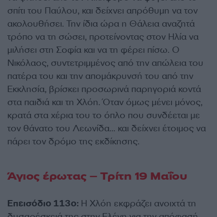
σπίτι του Παύλου, και δείχνει απρόθυμη να τον
ακολουθήσει. Την ίδια ώρα η Θάλεια αναζητά
τρόπο να τη σώσει, προτείνοντας στον Ηλία να
μιλήσει στη Σοφία και να τη φέρει πίσω. Ο
Νικόλαος, συντετριμμένος από την απώλεια του
πατέρα του και την απομάκρυνσή του από την
Εκκλησία, βρίσκει προσωρινά παρηγοριά κοντά
στα παιδιά και τη Χλόη. Όταν όμως μένει μόνος,
κρατά στα χέρια του το όπλο που συνδέεται με
τον θάνατο του Λεωνίδα… και δείχνει έτοιμος να
πάρει τον δρόμο της εκδίκησης.
Άγιος έρωτας – Τρίτη 19 Μαΐου
Επεισόδιο 113ο:
Η Χλόη εκφράζει ανοιχτά τη
δυσαρέσκειά της στην Ελένη για την απόφασή