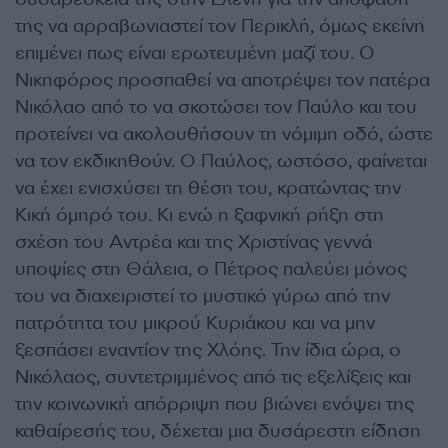
της να αρραβωνιαστεί τον Περικλή, όμως εκείνη
επιμένει πως είναι ερωτευμένη μαζί του. Ο
Νικηφόρος προσπαθεί να αποτρέψει τον πατέρα
Νικόλαο από το να σκοτώσει τον Παύλο και του
προτείνει να ακολουθήσουν τη νόμιμη οδό, ώστε
να τον εκδικηθούν. Ο Παύλος, ωστόσο, φαίνεται
να έχει ενισχύσει τη θέση του, κρατώντας την
Κική όμηρό του. Κι ενώ η ξαφνική ρήξη στη
σχέση του Αντρέα και της Χριστίνας γεννά
υποψίες στη Θάλεια, ο Πέτρος παλεύει μόνος
του να διαχειριστεί το μυστικό γύρω από την
πατρότητα του μικρού Κυριάκου και να μην
ξεσπάσει εναντίον της Χλόης. Την ίδια ώρα, ο
Νικόλαος, συντετριμμένος από τις εξελίξεις και
την κοινωνική απόρριψη που βιώνει ενόψει της
καθαίρεσής του, δέχεται μια δυσάρεστη είδηση