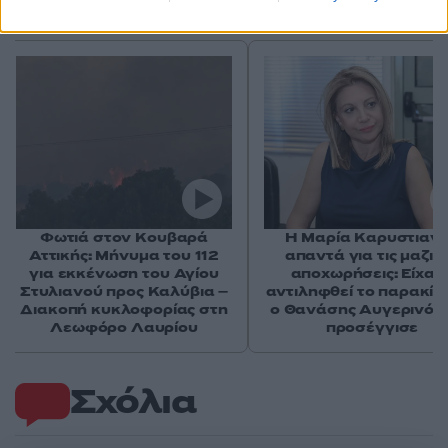
Αν τα χάσατε
Φωτιά στον Κουβαρά
Η Μαρία Καρυστιαν
Αττικής: Μήνυμα του 112
απαντά για τις μαζικ
για εκκένωση του Αγίου
αποχωρήσεις: Είχαμ
Στυλιανού προς Καλύβια –
αντιληφθεί το παρακίν
Διακοπή κυκλοφορίας στη
ο Θανάσης Αυγερινός 
Λεωφόρο Λαυρίου
προσέγγισε
Σχόλια