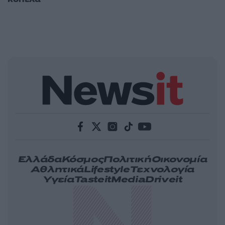
Ελλάδα
Κόσμος
Πολιτική
Οικονομία
Αθλητικά
Lifestyle
Τεχνολογία
Υγεία
Tasteit
Media
Driveit