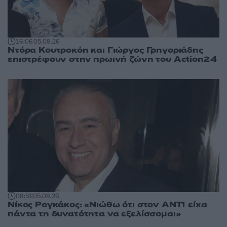
16:06
05.08.26
Ντόρα Κουτροκόη και Γιώργος Γρηγοριάδης
επιστρέφουν στην πρωινή ζώνη του Action24
08:51
05.08.26
Νίκος Ρογκάκος: «Νιώθω ότι στον ΑΝΤ1 είχα
πάντα τη δυνατότητα να εξελίσσομαι»