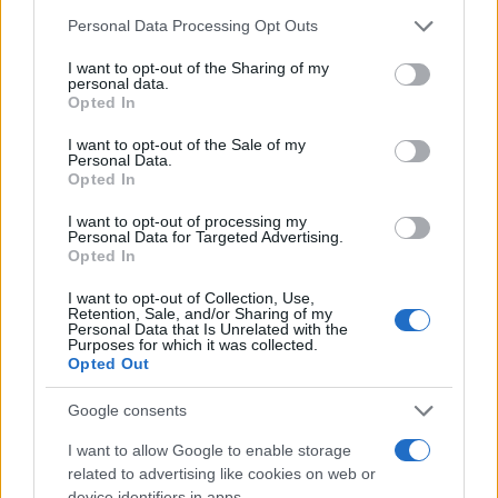
Please note that this website/app uses one or more Google
ΔΗΜΗΤΡΗΣ ΠΑΠΑΝΩΤΑΣ
ΝΟΝΗ ΔΟΥΝΙΑ
Personal Data Processing Opt Outs
services and may gather and store information including but
Share:
not limited to your visit or usage behaviour. You may click to
I want to opt-out of the Sharing of my
personal data.
grant or deny consent to Google and its third-party tags to
Opted In
use your data for below specified purposes in below Google
Ακολουθήστε το Νewsit.gr στο
Google News
και
consent section.
ενημερωθείτε πρώτοι για όλη την ειδησεογραφία και τα
I want to opt-out of the Sale of my
Personal Data.
τελευταία νέα
της ημέρας
Opted In
I want to opt-out of processing my
Personal Data for Targeted Advertising.
Opted In
I want to opt-out of Collection, Use,
Πιο δημοφιλή
Retention, Sale, and/or Sharing of my
Personal Data that Is Unrelated with the
Purposes for which it was collected.
1
Έφυγαν οι συνεργάτες, μένει η Μαρία
Opted Out
Καρυστιανού - Η επόμενη μέρα για την
«Ελπίδα για τη Δημοκρατία»
Google consents
2
Σαμοθράκη: «Μαμά νόμιζες ότι δε θα σε
ξαναδώ;» – Τα πρώτα λόγια του 22χρονου
I want to allow Google to enable storage
που έπεσε σε κανάλι με καυτό νερό
related to advertising like cookies on web or
device identifiers in apps.