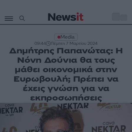
Μετάβαση
σε
o
31
περιεχόμενο
Media
09:44
Πέμπτη 7 Μαρτίου 2024
Δημήτρης Παπανώτας: Η
Νόνη Δούνια θα τους
μάθει οικονομικά στην
Ευρωβουλή; Πρέπει να
έχεις γνώση για να
εκπροσωπήσεις