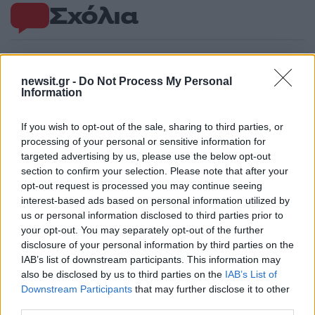
Σχόλια
newsit.gr -
Do Not Process My Personal
Σχολίασε εδώ
Information
If you wish to opt-out of the sale, sharing to third parties, or
50 /50
processing of your personal or sensitive information for
targeted advertising by us, please use the below opt-out
section to confirm your selection. Please note that after your
opt-out request is processed you may continue seeing
interest-based ads based on personal information utilized by
us or personal information disclosed to third parties prior to
2000 /2000
your opt-out. You may separately opt-out of the further
Υποβολή σχολίου
disclosure of your personal information by third parties on the
IAB’s list of downstream participants. This information may
also be disclosed by us to third parties on the
IAB’s List of
Όροι Χρήσης
. Το site προστατεύεται από reCAPTCHA, ισχύουν
Πολιτική Απορρήτου
&
Όροι Χρήσης
της Google.
Downstream Participants
that may further disclose it to other
third parties.
Media