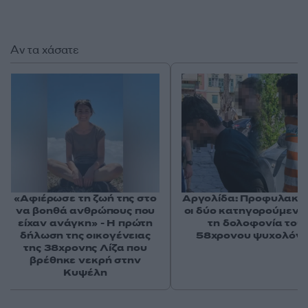
Αν τα χάσατε
«Αφιέρωσε τη ζωή της στο
Αργολίδα: Προφυλακισ
να βοηθά ανθρώπους που
οι δύο κατηγορούμενοι
είχαν ανάγκη» - Η πρώτη
τη δολοφονία του
δήλωση της οικογένειας
58χρονου ψυχολόγ
της 38χρονης Λίζα που
βρέθηκε νεκρή στην
Κυψέλη