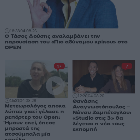
18:38
04.08.26
Ο Τάσος Δούσης αναλαμβάνει την
παρουσίαση του «Πιο αδύναμου κρίκου» στο
OPEN
37
7
12:26
04.08.26
Θανάσης
15:31
04.08.26
Μετεωρολόγος αποκα
Αναγνωστόπουλος –
λύπτει γιατί γέλασε η
Νάνσυ Ζαμπέτογλου:
ρεπόρτερ του Open:
«Studio στις 3» θα
Ήμουν εκεί, έπεσε
λέγεται η νέα τους
μπροστά της
εκπομπή
ατσούμπαλα μία
κοπέλα