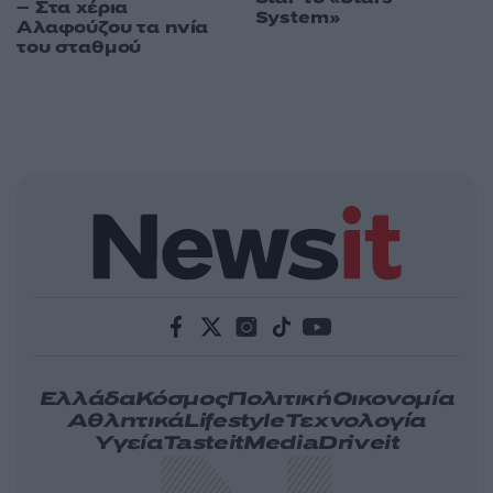
– Στα χέρια
System»
Αλαφούζου τα ηνία
του σταθμού
Ελλάδα
Κόσμος
Πολιτική
Οικονομία
Αθλητικά
Lifestyle
Τεχνολογία
Υγεία
Tasteit
Media
Driveit