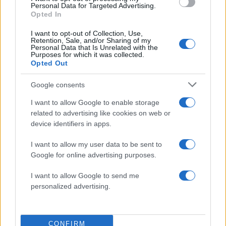
Personal Data for Targeted Advertising.
MASTERCHEF
ΔΗΜΗΤΡΗΣ ΣΚΑΡΜΟΥΤΣΟΣ
Opted In
Share:
I want to opt-out of Collection, Use,
Retention, Sale, and/or Sharing of my
Personal Data that Is Unrelated with the
Ακολουθήστε το Νewsit.gr στο
Google News
και
Purposes for which it was collected.
ενημερωθείτε πρώτοι για όλη την ειδησεογραφία και τα
Opted Out
τελευταία νέα
της ημέρας
Google consents
I want to allow Google to enable storage
related to advertising like cookies on web or
device identifiers in apps.
Πιο δημοφιλή
I want to allow my user data to be sent to
Google for online advertising purposes.
1
Λένα Σαμαρά: Συγκίνηση στο μνημόσυνο
για τον έναν χρόνο από τον θάνατο της
κόρης του Αντώνη Σαμαρά
I want to allow Google to send me
personalized advertising.
2
Σοκαριστική υπόθεση στην Κρήτη:
Τουρίστας ρωτούσε πόσο να πληρώσει για
να ασελγήσει σε 10χρονο κορίτσι - Το παιδί
καθόταν αμέριμνο σε αυλή επιχείρησης
CONFIRM