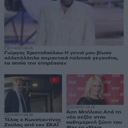
17:43
07.08.26
Γιώργος Χριστοδούλου: Η γενιά μου βίωσε
αλλεπάλληλα σημαντικά πολιτικά γεγονότα,
τα οποία την επηρέασαν
9
12:56
07.08.26
Άση Μπήλιου: Από τη
15:58
07.08.26
νέα σεζόν στην
Τέλος ο Κωνσταντίνος
καθημερινή ζώνη του
Ζούλας από τον ΣΚΑΪ
Star το «Stars