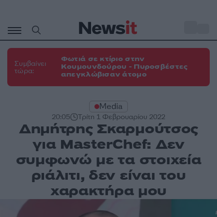
Μετάβαση
σε
o
31
περιεχόμενο
Φωτιά σε κτίριο στην
Συμβαίνει
Κουμουνδούρου - Πυροσβέστες
τώρα:
απεγκλώβισαν άτομο
Media
20:05
Τρίτη 1 Φεβρουαρίου 2022
Δημήτρης Σκαρμούτσος
για MasterChef: Δεν
συμφωνώ με τα στοιχεία
ριάλιτι, δεν είναι του
χαρακτήρα μου