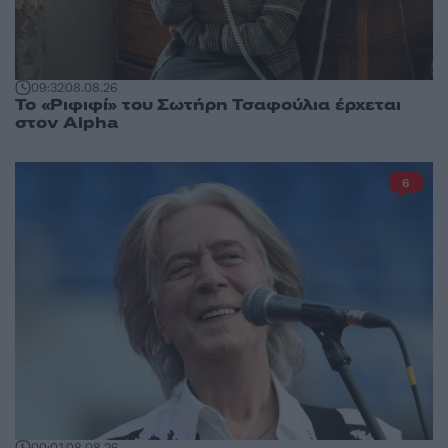
09:32
08.08.26
Το «Ριφιφί» του Σωτήρη Τσαφούλια έρχεται
στον Alpha
6
00:01
08.08.26