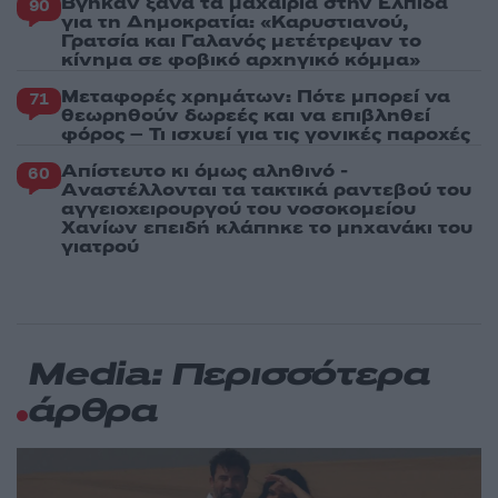
Βγήκαν ξανά τα μαχαίρια στην Ελπίδα
90
για τη Δημοκρατία: «Καρυστιανού,
Γρατσία και Γαλανός μετέτρεψαν το
κίνημα σε φοβικό αρχηγικό κόμμα»
Μεταφορές χρημάτων: Πότε μπορεί να
71
θεωρηθούν δωρεές και να επιβληθεί
φόρος – Τι ισχυεί για τις γονικές παροχές
Απίστευτο κι όμως αληθινό -
60
Aναστέλλονται τα τακτικά ραντεβού του
αγγειοχειρουργού του νοσοκομείου
Χανίων επειδή κλάπηκε το μηχανάκι του
γιατρού
Media: Περισσότερα
άρθρα