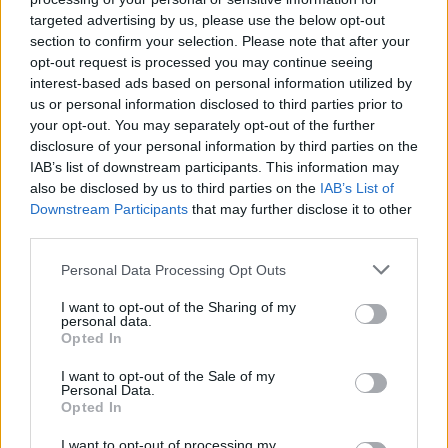
Σχόλια
targeted advertising by us, please use the below opt-out
section to confirm your selection. Please note that after your
opt-out request is processed you may continue seeing
interest-based ads based on personal information utilized by
us or personal information disclosed to third parties prior to
Σχολίασε εδώ
your opt-out. You may separately opt-out of the further
disclosure of your personal information by third parties on the
IAB’s list of downstream participants. This information may
also be disclosed by us to third parties on the
IAB’s List of
50 /50
Downstream Participants
that may further disclose it to other
third parties.
Please note that this website/app uses one or more Google
Personal Data Processing Opt Outs
services and may gather and store information including but
2000 /2000
not limited to your visit or usage behaviour. You may click to
I want to opt-out of the Sharing of my
personal data.
grant or deny consent to Google and its third-party tags to
Opted In
Υποβολή σχολίου
use your data for below specified purposes in below Google
consent section.
I want to opt-out of the Sale of my
Personal Data.
Όροι Χρήσης
. Το site προστατεύεται από reCAPTCHA, ισχύουν
Πολιτική Απορρήτου
&
Όροι Χρήσης
της Google.
Opted In
Media
I want to opt-out of processing my