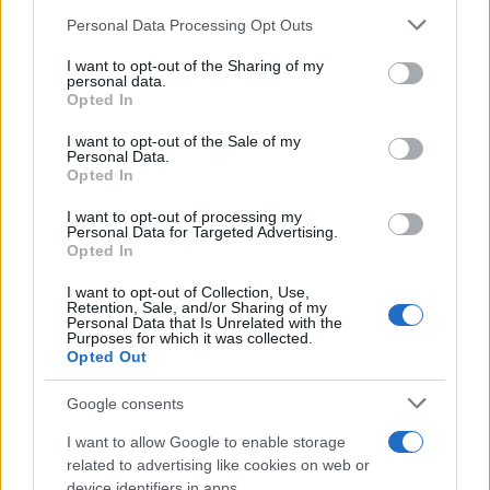
Please note that this website/app uses one or more Google
Personal Data Processing Opt Outs
Σχόλια
services and may gather and store information including but
not limited to your visit or usage behaviour. You may click to
I want to opt-out of the Sharing of my
personal data.
grant or deny consent to Google and its third-party tags to
Opted In
use your data for below specified purposes in below Google
consent section.
I want to opt-out of the Sale of my
Personal Data.
Σχολίασε εδώ
Opted In
I want to opt-out of processing my
Personal Data for Targeted Advertising.
50 /50
Opted In
I want to opt-out of Collection, Use,
Retention, Sale, and/or Sharing of my
Personal Data that Is Unrelated with the
Purposes for which it was collected.
Opted Out
2000 /2000
Google consents
Υποβολή σχολίου
I want to allow Google to enable storage
Όροι Χρήσης
. Το site προστατεύεται από reCAPTCHA, ισχύουν
related to advertising like cookies on web or
Πολιτική Απορρήτου
&
Όροι Χρήσης
της Google.
device identifiers in apps.