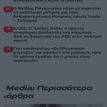
Θεσσαλονίκη: Σχέδιο τετραετίας
Ο Φειδίας Παναγιώτου πήγε με σορτσάκι
80
σε εκδήλωση μνήμης για τους
δολοφονημένους Κύπριους ήρωες Ισαάκ
– Σολωμού
ΕΛΑΣ: Ο Αλέξης Δέδες ο πρώτος
79
υποψήφιος βουλευτής του κόμματος –
Από τα διοικητικά της ΑΕΚ στην πολιτική
σκηνή
Γιαννακόπουλος: «Οι Ολυμπιακοί
78
φώναζαν για οφσάιντ στο μπάσκετ, πριν
10 χρόνια έμαθαν ότι η μπάλα είναι
πορτοκαλί»
Media: Περισσότερα
άρθρα