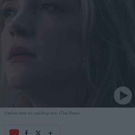
Εικόνα από το τρέιλερ του «The Bear»