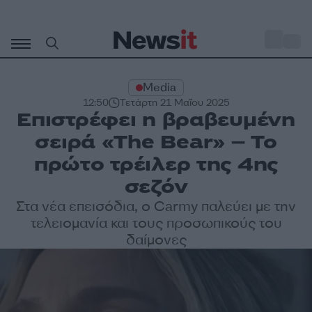
Μετάβαση
σε
o
29
περιεχόμενο
Media
12:50
Τετάρτη 21 Μαΐου 2025
Επιστρέφει η βραβευμένη
σειρά «The Bear» – Το
πρώτο τρέιλερ της 4ης
σεζόν
Στα νέα επεισόδια, ο Carmy παλεύει με την
τελειομανία και τους προσωπικούς του
δαίμονες