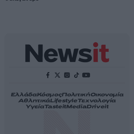
Ελλάδα
Κόσμος
Πολιτική
Οικονομία
Αθλητικά
Lifestyle
Τεχνολογία
Υγεία
Tasteit
Media
Driveit