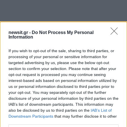
newsit.gr -
Do Not Process My Personal
Αν τα χάσατε
Information
If you wish to opt-out of the sale, sharing to third parties, or
processing of your personal or sensitive information for
targeted advertising by us, please use the below opt-out
section to confirm your selection. Please note that after your
opt-out request is processed you may continue seeing
interest-based ads based on personal information utilized by
us or personal information disclosed to third parties prior to
your opt-out. You may separately opt-out of the further
Φωτιά στον Κουβαρά
Η Μαρία Καρυστιαν
disclosure of your personal information by third parties on the
Αττικής: Μήνυμα του 112
απαντά για τις μαζικ
IAB’s list of downstream participants. This information may
για εκκένωση του Αγίου
αποχωρήσεις: Είχαμ
Στυλιανού προς Καλύβια –
αντιληφθεί το παρακίν
also be disclosed by us to third parties on the
IAB’s List of
Διακοπή κυκλοφορίας στη
ο Θανάσης Αυγερινός 
Downstream Participants
that may further disclose it to other
Λεωφόρο Λαυρίου
προσέγγισε
third parties.