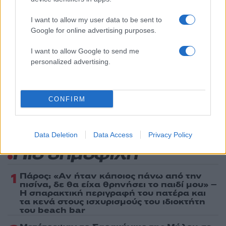
Media
I want to allow my user data to be sent to
ΣΕΙΡΑ
ΤΡΕΙΛΕΡ
Google for online advertising purposes.
Share:
I want to allow Google to send me
personalized advertising.
Ακολουθήστε το Νewsit.gr στο
Google News
και
ενημερωθείτε πρώτοι για όλη την ειδησεογραφία και τα
τελευταία νέα
της ημέρας
CONFIRM
Data Deletion
Data Access
Privacy Policy
Πιο δημοφιλή
1
Πάρος: «Αν ήταν κάποιος πάνω από την
πισίνα, δε θα είχα θρηνήσει το παιδί μου» –
Η σπαρακτική περιγραφή του πατέρα και
τα κενά στους ισχυρισμούς του ιδιοκτήτη
του beach bar