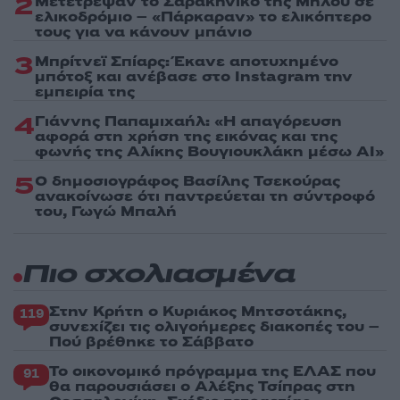
2
Μετέτρεψαν το Σαρακήνικο της Μήλου σε
ελικοδρόμιο – «Πάρκαραν» το ελικόπτερο
τους για να κάνουν μπάνιο
3
Μπρίτνεϊ Σπίαρς: Έκανε αποτυχημένο
μπότοξ και ανέβασε στο Instagram την
εμπειρία της
4
Γιάννης Παπαμιχαήλ: «Η απαγόρευση
αφορά στη χρήση της εικόνας και της
φωνής της Αλίκης Βουγιουκλάκη μέσω AI»
5
Ο δημοσιογράφος Βασίλης Τσεκούρας
ανακοίνωσε ότι παντρεύεται τη σύντροφό
του, Γωγώ Μπαλή
Πιο σχολιασμένα
Στην Κρήτη ο Κυριάκος Μητσοτάκης,
119
συνεχίζει τις ολιγοήμερες διακοπές του –
Πού βρέθηκε το Σάββατο
Το οικονομικό πρόγραμμα της ΕΛΑΣ που
91
θα παρουσιάσει ο Αλέξης Τσίπρας στη