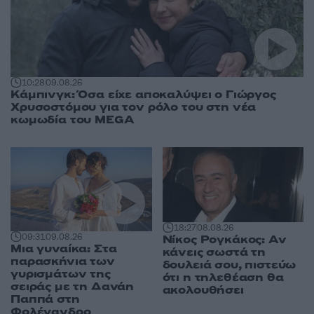
10:28
09.08.26
Κάμπινγκ: Όσα είχε αποκαλύψει ο Γιώργος
Χρυσοστόμου για τον ρόλο του στη νέα
κωμωδία του MEGA
18:27
08.08.26
09:31
09.08.26
Νίκος Ρογκάκος: Αν
Μια γυναίκα: Στα
κάνεις σωστά τη
παρασκήνια των
δουλειά σου, πιστεύω
γυρισμάτων της
ότι η τηλεθέαση θα
σειράς με τη Δανάη
ακολουθήσει
Παππά στη
Φολέγανδρο