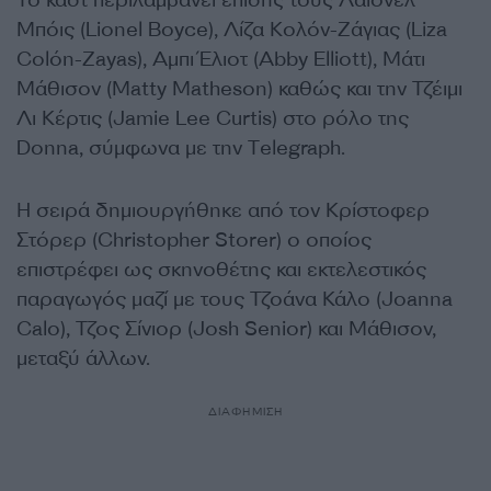
Το καστ περιλαμβάνει επίσης τους Λάιονελ
Μπόις (Lionel Boyce), Λίζα Κολόν-Ζάγιας (Liza
Colón-Zayas), Αμπι Έλιοτ (Abby Elliott), Μάτι
Μάθισον (Matty Matheson) καθώς και την Τζέιμι
Λι Κέρτις (Jamie Lee Curtis) στο ρόλο της
Donna, σύμφωνα με την Τelegraph.
Η σειρά δημιουργήθηκε από τον Κρίστοφερ
Στόρερ (Christopher Storer) ο οποίος
επιστρέφει ως σκηνοθέτης και εκτελεστικός
παραγωγός μαζί με τους Τζοάνα Κάλο (Joanna
Calo), Τζος Σίνιορ (Josh Senior) και Μάθισον,
μεταξύ άλλων.
ΔΙΑΦΗΜΙΣΗ