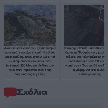
Ανησυχία από το ξέσπασμα
Σοκαριστική υπόθεση 
του ιού του Δυτικού Νείλου
Κρήτη: Τουρίστας ρωτ
με κρούσματα στην Αττική
πόσο να πληρώσει για
- «Καμπανάκι» από τον
ασελγήσει σε 10χρο
Ιατρικό Σύλλογο Αθηνών
κορίτσι - Το παιδί καθ
για την προστασία της
αμέριμνο σε αυλή
δημόσιας υγείας
επιχείρησης
Σχόλια