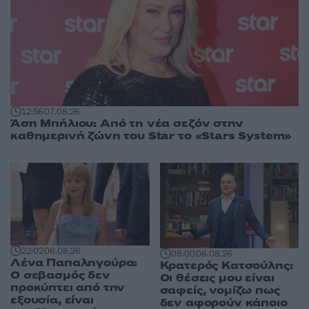
12:56
07.08.26
Άση Μπήλιου: Από τη νέα σεζόν στην
καθημερινή ζώνη του Star το «Stars System»
22:02
06.08.26
08:00
06.08.26
Λένα Παπαληγούρα:
Κρατερός Κατσούλης:
Ο σεβασμός δεν
Οι θέσεις μου είναι
προκύπτει από την
σαφείς, νομίζω πως
εξουσία, είναι
δεν αφορούν κάποιο