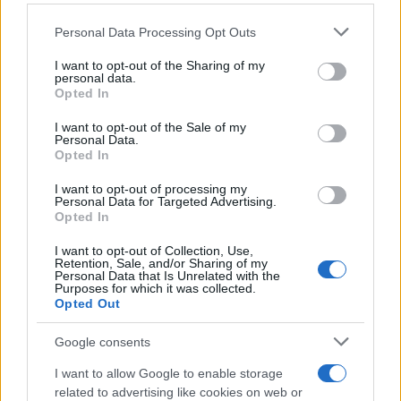
4
Μεταφορές χρημάτων: Πότε μπορεί να
Please note that this website/app uses one or more Google
θεωρηθούν δωρεές και να επιβληθεί φόρος
Personal Data Processing Opt Outs
– Τι ισχυεί για τις γονικές παροχές
services and may gather and store information including but
not limited to your visit or usage behaviour. You may click to
I want to opt-out of the Sharing of my
5
Κυψέλη: «Δεν μπορώ να το πιστέψω» –
personal data.
grant or deny consent to Google and its third-party tags to
Σοκαρισμένο το ζευγάρι Αμερικανών που
Opted In
use your data for below specified purposes in below Google
φιλοξενούσε τον 26χρονο Αφγανό στη
Λέσβο
consent section.
I want to opt-out of the Sale of my
Personal Data.
Opted In
Πιο σχολιασμένα
I want to opt-out of processing my
Personal Data for Targeted Advertising.
Opted In
Έφυγαν οι συνεργάτες, μένει η Μαρία
184
Καρυστιανού - Η επόμενη μέρα για την
«Ελπίδα για τη Δημοκρατία»
I want to opt-out of Collection, Use,
Retention, Sale, and/or Sharing of my
Personal Data that Is Unrelated with the
Canadair 515: Οι πρώτες εικόνες από την
131
Purposes for which it was collected.
κατασκευή του αεροσκάφους που θα
Opted Out
επιχειρεί και τη νύχτα στα μέτωπα της
φωτιάς
Google consents
Βγήκαν ξανά τα μαχαίρια στην Ελπίδα
69
για τη Δημοκρατία: «Καρυστιανού,
I want to allow Google to enable storage
Γρατσία και Γαλανός μετέτρεψαν το
related to advertising like cookies on web or