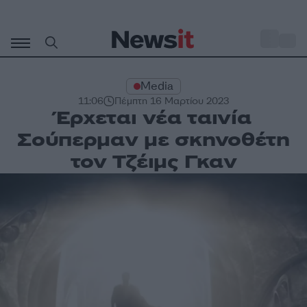
Μετάβαση
σε
o
29
περιεχόμενο
Media
11:06
Πέμπτη 16 Μαρτίου 2023
Έρχεται νέα ταινία
Σούπερμαν με σκηνοθέτη
τον Τζέιμς Γκαν