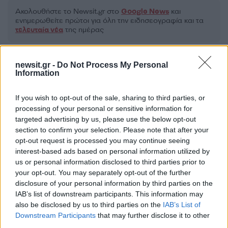
Ακολουθήστε το Νewsit.gr στο
Google News
και
ενημερωθείτε πρώτοι για όλη την ειδησεογραφία και τα
τελευταία νέα
της ημέρας
newsit.gr -
Do Not Process My Personal
Information
Πιο δημοφιλή
If you wish to opt-out of the sale, sharing to third parties, or
processing of your personal or sensitive information for
1
Σέρρες: Βίντεο ντοκουμέντο από το
targeted advertising by us, please use the below opt-out
τροχαίο με νεκρούς μητέρα και γιο – Ο
section to confirm your selection. Please note that after your
οδηγός του φορτηγού κατέγραψε τη
opt-out request is processed you may continue seeing
σύγκρουση
interest-based ads based on personal information utilized by
2
Marfin: Η 46χρονη πήρε προθεσμία για να
us or personal information disclosed to third parties prior to
απολογηθεί την Τρίτη – «Είναι αθώα,
your opt-out. You may separately opt-out of the further
συμμετείχε στη διαδήλωση όπως και
disclosure of your personal information by third parties on the
100.000 άτομα»
IAB’s list of downstream participants. This information may
3
Σίντνεϊ Τάουλ: Πέθανε σε ηλικία 26 ετών η
also be disclosed by us to third parties on the
IAB’s List of
σταρ του TikTok – Kατέγραφε τη ζωή της
Downstream Participants
that may further disclose it to other
με τον καρκίνο
third parties.