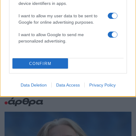
κίνημα σε φοβικό αρχηγικό κόμμα»
device identifiers in apps.
Το πολωμένο μελτέμι που τροφοδότησε
59
τις φωτιές σε Αττική και Βοιωτία: «Από τα
I want to allow my user data to be sent to
ισχυρότερα επεισόδια των τελευταίων 50
Google for online advertising purposes.
χρόνων»
I want to allow Google to send me
Απίστευτο κι όμως αληθινό -
55
Aναστέλλονται τα τακτικά ραντεβού του
personalized advertising.
αγγειοχειρουργού του νοσοκομείου
Χανίων επειδή κλάπηκε το μηχανάκι του
γιατρού
CONFIRM
Data Deletion
Data Access
Privacy Policy
Media: Περισσότερα
άρθρα