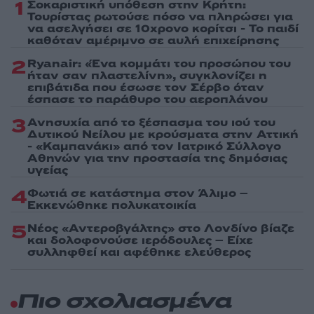
1
Σοκαριστική υπόθεση στην Κρήτη:
Τουρίστας ρωτούσε πόσο να πληρώσει για
να ασελγήσει σε 10χρονο κορίτσι - Το παιδί
καθόταν αμέριμνο σε αυλή επιχείρησης
2
Ryanair: «Ένα κομμάτι του προσώπου του
ήταν σαν πλαστελίνη», συγκλονίζει η
επιβάτιδα που έσωσε τον Σέρβο όταν
έσπασε το παράθυρο του αεροπλάνου
3
Ανησυχία από το ξέσπασμα του ιού του
Δυτικού Νείλου με κρούσματα στην Αττική
- «Καμπανάκι» από τον Ιατρικό Σύλλογο
Αθηνών για την προστασία της δημόσιας
υγείας
4
Φωτιά σε κατάστημα στον Άλιμο –
Εκκενώθηκε πολυκατοικία
5
Νέος «Αντεροβγάλτης» στο Λονδίνο βίαζε
και δολοφονούσε ιερόδουλες – Είχε
συλληφθεί και αφέθηκε ελεύθερος
Πιο σχολιασμένα