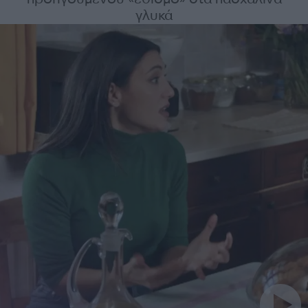
γλυκά