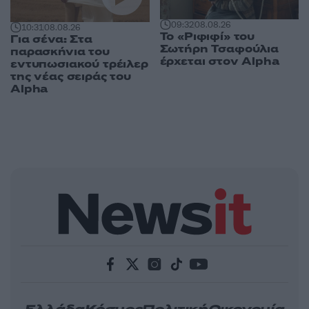
09:32
08.08.26
10:31
08.08.26
Το «Ριφιφί» του
Για σένα: Στα
Σωτήρη Τσαφούλια
παρασκήνια του
έρχεται στον Alpha
εντυπωσιακού τρέιλερ
της νέας σειράς του
Alpha