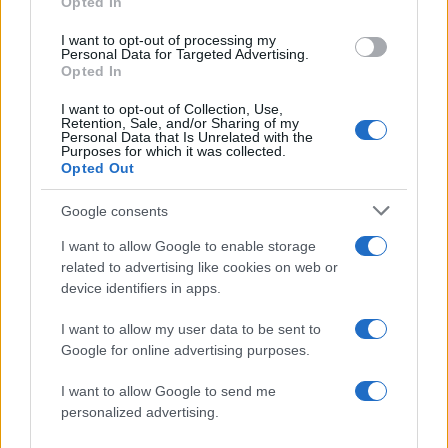
Opted In
σε πισίνα
από την καταστροφι
φωτιά στην Αττικοβοι
I want to opt-out of processing my
– Πάνω από 250 άτο
Personal Data for Targeted Advertising.
απομακρύνθηκαν δι
Opted In
θαλάσσης
I want to opt-out of Collection, Use,
Retention, Sale, and/or Sharing of my
Personal Data that Is Unrelated with the
Σχόλια
Purposes for which it was collected.
Opted Out
Google consents
I want to allow Google to enable storage
Σχολίασε εδώ
related to advertising like cookies on web or
device identifiers in apps.
50 /50
I want to allow my user data to be sent to
Google for online advertising purposes.
I want to allow Google to send me
personalized advertising.
2000 /2000