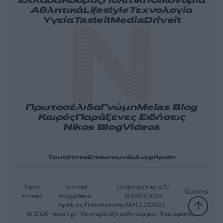
Ελλάδα
Κόσμος
Πολιτική
Οικονομία
Αθλητικά
Lifestyle
Τεχνολογία
Υγεία
Tasteit
Media
Driveit
Πρωτοσέλιδα
Γνώμη
Melas Blog
Καιρός
Παράξενες Ειδήσεις
Nikos Blog
Videos
Ταυτότητα
Επικοινωνία
Διαφήμιση
Όροι
Πολιτική
Πληροφορίες α.27
Cookies
χρήσης
απορρήτου
Ν.5253/2025
Αριθμός Πιστοποίησης Μ.Η.Τ.232163
© 2026 newsit.gr. Με επιφύλαξη κάθε νομίμου δικαιώματος.