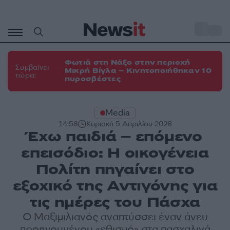
Μετάβαση
σε
o
35
περιεχόμενο
Φωτιά στη Νάξο στην περιοχή
Συμβαίνει
Μικρή Βίγλα – Κινητοποιήθηκαν 10
τώρα:
πυροσβέστες
Media
14:58
Κυριακή 5 Απριλίου 2026
Έχω παιδιά – επόμενο
επεισόδιο: Η οικογένεια
Πολίτη πηγαίνει στο
εξοχικό της Αντιγόνης για
τις ημέρες του Πάσχα
Ο Μαξιμιλιανός αναπτύσσει έναν άνευ
προηγουμένου «εθισμό» στα πασχαλινά