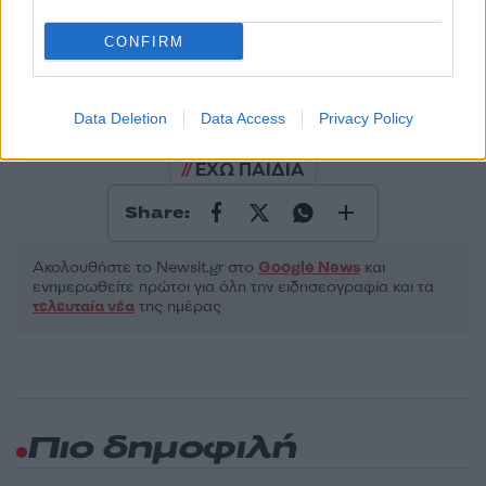
Υποβολή σχολίου
CONFIRM
Όροι Χρήσης
. Το site προστατεύεται από reCAPTCHA, ισχύουν
Πολιτική Απορρήτου
&
Όροι Χρήσης
της Google.
Data Deletion
Data Access
Privacy Policy
Media
ΕΧΩ ΠΑΙΔΙΑ
Share:
Ακολουθήστε το Νewsit.gr στο
Google News
και
ενημερωθείτε πρώτοι για όλη την ειδησεογραφία και τα
τελευταία νέα
της ημέρας
Πιο δημοφιλή