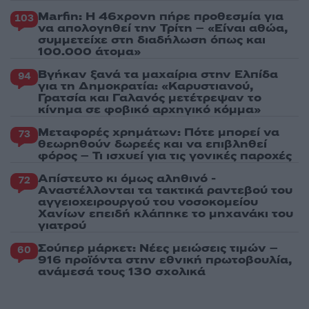
Marfin: Η 46χρονη πήρε προθεσμία για
103
να απολογηθεί την Τρίτη – «Είναι αθώα,
συμμετείχε στη διαδήλωση όπως και
100.000 άτομα»
Βγήκαν ξανά τα μαχαίρια στην Ελπίδα
94
για τη Δημοκρατία: «Καρυστιανού,
Γρατσία και Γαλανός μετέτρεψαν το
κίνημα σε φοβικό αρχηγικό κόμμα»
Μεταφορές χρημάτων: Πότε μπορεί να
73
θεωρηθούν δωρεές και να επιβληθεί
φόρος – Τι ισχυεί για τις γονικές παροχές
Απίστευτο κι όμως αληθινό -
72
Aναστέλλονται τα τακτικά ραντεβού του
αγγειοχειρουργού του νοσοκομείου
Χανίων επειδή κλάπηκε το μηχανάκι του
γιατρού
Σούπερ μάρκετ: Νέες μειώσεις τιμών –
60
916 προϊόντα στην εθνική πρωτοβουλία,
ανάμεσά τους 130 σχολικά