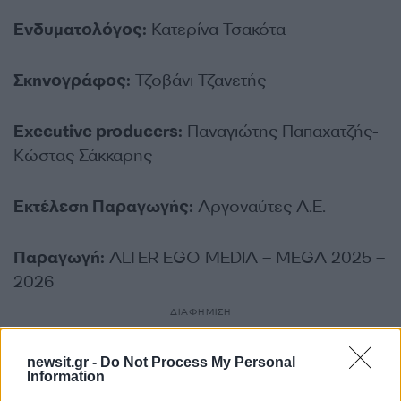
Ενδυματολόγος:
Κατερίνα Τσακότα
Σκηνογράφος:
Τζoβάνι Τζανετής
Executive producers:
Παναγιώτης Παπαχατζής-
Κώστας Σάκκαρης
Εκτέλεση Παραγωγής:
Αργοναύτες Α.E.
Παραγωγή:
ALTER EGO MEDIA – MEGA 2025 –
2026
ΔΙΑΦΗΜΙΣΗ
newsit.gr -
Do Not Process My Personal
Information