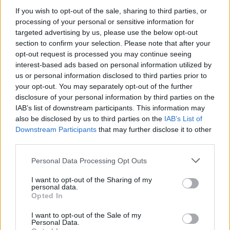
If you wish to opt-out of the sale, sharing to third parties, or
processing of your personal or sensitive information for
targeted advertising by us, please use the below opt-out
section to confirm your selection. Please note that after your
opt-out request is processed you may continue seeing
interest-based ads based on personal information utilized by
us or personal information disclosed to third parties prior to
your opt-out. You may separately opt-out of the further
disclosure of your personal information by third parties on the
Αν τα χάσατε
IAB’s list of downstream participants. This information may
also be disclosed by us to third parties on the
IAB’s List of
Downstream Participants
that may further disclose it to other
third parties.
Please note that this website/app uses one or more Google
Personal Data Processing Opt Outs
services and may gather and store information including but
not limited to your visit or usage behaviour. You may click to
I want to opt-out of the Sharing of my
personal data.
grant or deny consent to Google and its third-party tags to
Opted In
use your data for below specified purposes in below Google
consent section.
I want to opt-out of the Sale of my
Τραγωδία στην Πάρο:
Πώς η Πυροσβεστικ
Personal Data.
4χρονος βρέθηκε νεκρός
διέσωσε ανθρώπινες ζ