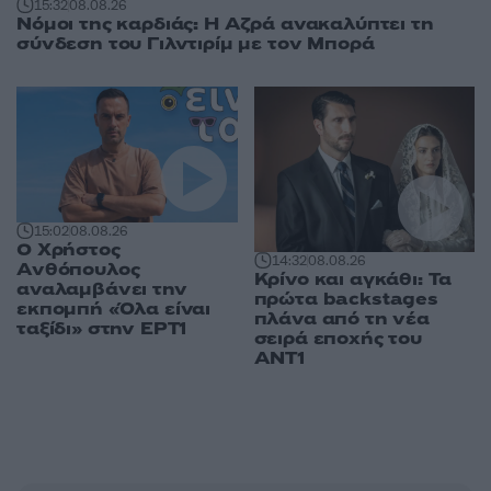
15:32
08.08.26
Νόμοι της καρδιάς: Η Αζρά ανακαλύπτει τη
σύνδεση του Γιλντιρίμ με τον Μπορά
15:02
08.08.26
Ο Χρήστος
14:32
08.08.26
Ανθόπουλος
Κρίνο και αγκάθι: Τα
αναλαμβάνει την
πρώτα backstages
εκπομπή «Όλα είναι
πλάνα από τη νέα
ταξίδι» στην ΕΡΤ1
σειρά εποχής του
ΑΝΤ1