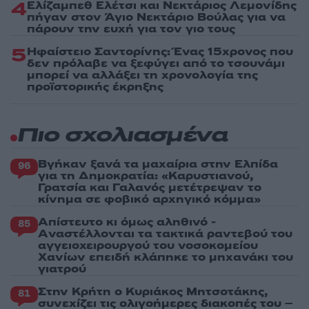
4
Ελίζαμπεθ Ελέτσι και Νεκτάριος Λεμονίδης
πήγαν στον Άγιο Νεκτάριο Βούλας για να
πάρουν την ευχή για τον γιο τους
5
Ηφαίστειο Σαντορίνης: Ένας 15χρονος που
δεν πρόλαβε να ξεφύγει από το τσουνάμι
μπορεί να αλλάξει τη χρονολογία της
προϊστορικής έκρηξης
Πιο σχολιασμένα
Βγήκαν ξανά τα μαχαίρια στην Ελπίδα
96
για τη Δημοκρατία: «Καρυστιανού,
Γρατσία και Γαλανός μετέτρεψαν το
κίνημα σε φοβικό αρχηγικό κόμμα»
Απίστευτο κι όμως αληθινό -
85
Aναστέλλονται τα τακτικά ραντεβού του
αγγειοχειρουργού του νοσοκομείου
Χανίων επειδή κλάπηκε το μηχανάκι του
γιατρού
Στην Κρήτη ο Κυριάκος Μητσοτάκης,
81
συνεχίζει τις ολιγοήμερες διακοπές του –