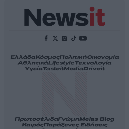
Ελλάδα
Κόσμος
Πολιτική
Οικονομία
Αθλητικά
Lifestyle
Τεχνολογία
Υγεία
Tasteit
Media
Driveit
Πρωτοσέλιδα
Γνώμη
Melas Blog
Καιρός
Παράξενες Ειδήσεις