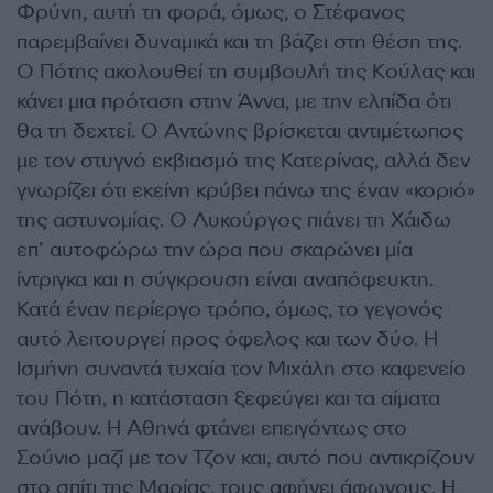
Φρύνη, αυτή τη φορά, όμως, ο Στέφανος
παρεμβαίνει δυναμικά και τη βάζει στη θέση της.
Ο Πότης ακολουθεί τη συμβουλή της Κούλας και
κάνει μια πρόταση στην Άννα, με την ελπίδα ότι
θα τη δεχτεί. Ο Αντώνης βρίσκεται αντιμέτωπος
με τον στυγνό εκβιασμό της Κατερίνας, αλλά δεν
γνωρίζει ότι εκείνη κρύβει πάνω της έναν «κοριό»
της αστυνομίας. Ο Λυκούργος πιάνει τη Χάιδω
επ’ αυτοφώρω την ώρα που σκαρώνει μία
ίντριγκα και η σύγκρουση είναι αναπόφευκτη.
Κατά έναν περίεργο τρόπο, όμως, το γεγονός
αυτό λειτουργεί προς όφελος και των δύο. Η
Ισμήνη συναντά τυχαία τον Μιχάλη στο καφενείο
του Πότη, η κατάσταση ξεφεύγει και τα αίματα
ανάβουν. Η Αθηνά φτάνει επειγόντως στο
Σούνιο μαζί με τον Τζον και, αυτό που αντικρίζουν
στο σπίτι της Μαρίας, τους αφήνει άφωνους. Η