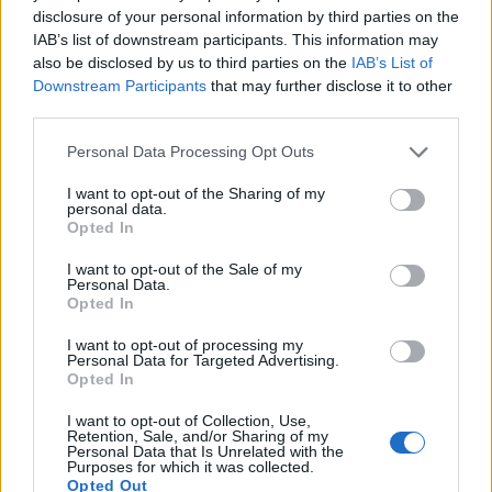
Πρωταγωνιστούν:
Πασχάλης Τσαρούχας,
disclosure of your personal information by third parties on the
Αντωνία Χαραλάμπους, Έλενα Χριστοφή,
IAB’s list of downstream participants. This information may
also be disclosed by us to third parties on the
IAB’s List of
Βαρβάρα Λάρμου, Ιφιγένεια Τζόλα, Στέφανη
Downstream Participants
that may further disclose it to other
Χαραλάμπους, Γιάννης Κρητικός, Αλέξανδρος
third parties.
Μαρτίδης, Λουκία Βασιλείου, Μάριος Μαριόλος,
Please note that this website/app uses one or more Google
Personal Data Processing Opt Outs
Αντρέας Παπαμιχαλόπουλος, Θεοφίλης
services and may gather and store information including but
Πασχάλης, Μίλτος Χαρόβας, Ειρήνη Τάσσου,
not limited to your visit or usage behaviour. You may click to
I want to opt-out of the Sharing of my
personal data.
Ντένια Ψυλλιά, Βίκυ Διαμαντοπούλου, Ντόρις
grant or deny consent to Google and its third-party tags to
Opted In
use your data for below specified purposes in below Google
Κυριακίδου, Ευφροσύνη Κουτσουβέρη,
consent section.
I want to opt-out of the Sale of my
Στεφανία Καλομοίρη, Αλεξάνδρα Ντούνη
Personal Data.
Opted In
Μιχάλης, ο
Στέφανος Μιχαήλ
I want to opt-out of processing my
Personal Data for Targeted Advertising.
Opted In
Στον ρόλο της Κούλας, η
Χριστιάνα Αρτεμίου
I want to opt-out of Collection, Use,
Retention, Sale, and/or Sharing of my
Personal Data that Is Unrelated with the
Τζον, ο
Απόστολος Γκλέτσος
Purposes for which it was collected.
Opted Out