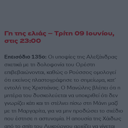
Γη της ελιάς – Τρίτη 09 Ιουνίου
,
στις 23:00
Επεισόδιο 135ο:
Οι υποψίες της Αλεξάνδρας
σχετικά με τη δολοφονία του Ορέστη
επιβεβαιώνονται, καθώς ο Ρούσσος ομολογεί
ότι εκείνος πλαστογράφησε το σημείωμα, κατ’
εντολή της Χριστιάνας. Ο Μανώλης βλέπει ότι η
μητέρα του δυσκολεύεται να υποκριθεί ότι δεν
γνωρίζει κάτι και τη στέλνει πίσω στη Μάνη μαζί
με τη Μαργαρίτα, για να μην προδώσει το σχέδιο
που έστησε η αστυνομία. Η απουσία της Χάιδως
από το σπίτι του Λυκούργου αρχίζει να γίνεται