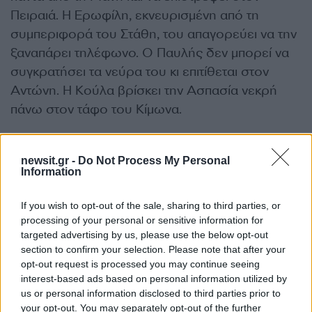
Πειραιά. Η Ερωφίλη, εκνευρισμένη από τη
συμπεριφορά του Στάθη, του απαγορεύει να την
ξαναπάρει τηλέφωνο. Ο Παυλής δεν μπορεί να
συγκρατήσει τα νεύρα του κι επιτίθεται στον
Αντώνη. Η Κούλα βρίσκει την Ασπασία νεκρή
πάνω στον τάφο του Κίμωνα.
Συντελεστές
newsit.gr -
Do Not Process My Personal
Information
Σκηνοθεσία:
Αντρέας Γεωργίου
If you wish to opt-out of the sale, sharing to third parties, or
processing of your personal or sensitive information for
targeted advertising by us, please use the below opt-out
Σενάριο:
Βάνα Δημητρίου
section to confirm your selection. Please note that after your
opt-out request is processed you may continue seeing
Με τον
Γιώργο Παρτσαλάκη
interest-based ads based on personal information utilized by
us or personal information disclosed to third parties prior to
your opt-out. You may separately opt-out of the further