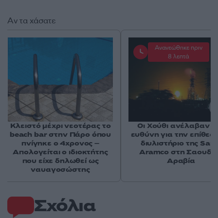
Αν τα χάσατε
Ανανεώθηκε πριν
8 λεπτά
Κλειστό μέχρι νεοτέρας το
Οι Χούθι ανέλαβαν τ
beach bar στην Πάρο όπου
ευθύνη για την επίθεσ
πνίγηκε ο 4χρονος –
διυλιστήριο της Saud
Απολογείται ο ιδιοκτήτης
Aramco στη Σαουδι
που είχε δηλωθεί ως
Αραβία
ναυαγοσώστης
Σχόλια