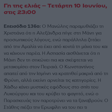
Γη της ελιάς – Τετάρτη 10 Ιουνίου
,
στις 23:00
Επεισόδιο 136ο:
Ο Μανώλης παραμυθιάζει τη
Χριστιάνα ότι η Αλεξάνδρα πήγε στη Μάνη για
προσωπικούς λόγους, ενώ παράλληλα ζητάει
από την Αμαλία να έχει από κοντά τη μάνα του και
να κάνουν παρέα. Η Ασπασία αισθάνεται ότι η
Μάνη δεν τη σηκώνει πια και σκέφτεται να
μετακομίσει στον Πειραιά. Ο Κωνσταντίνος
απαιτεί από την Ισμήνη να κρατηθεί μακριά από τη
Φρύνη, αλλά εκείνη αρνείται τις κατηγορίες. Η
Χάιδω κάνει μυστικές εφόδους στο σπίτι του
Λυκούργου και του κρύβει το φαγητό, ενώ ο
Παρασκευάς τον παροτρύνει να τα ξαναβρούν. Ο
Στάθης πιέζει την Ερωφίλη να του πει τι