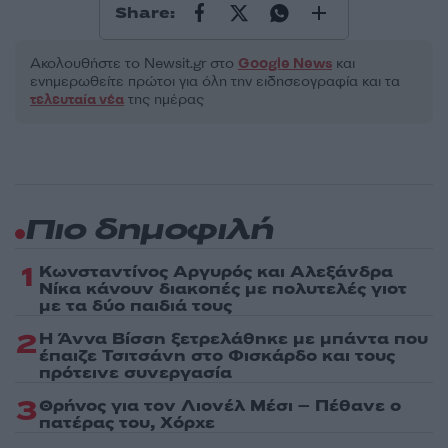
Share:
Ακολουθήστε το Νewsit.gr στο
Google News
και
ενημερωθείτε πρώτοι για όλη την ειδησεογραφία και τα
τελευταία νέα
της ημέρας
Πιο δημοφιλή
1
Κωνσταντίνος Αργυρός και Αλεξάνδρα
Νίκα κάνουν διακοπές με πολυτελές γιοτ
με τα δύο παιδιά τους
2
Η Άννα Βίσση ξετρελάθηκε με μπάντα που
έπαιζε Τσιτσάνη στο Φισκάρδο και τους
πρότεινε συνεργασία
3
Θρήνος για τον Λιονέλ Μέσι – Πέθανε ο
πατέρας του, Χόρχε