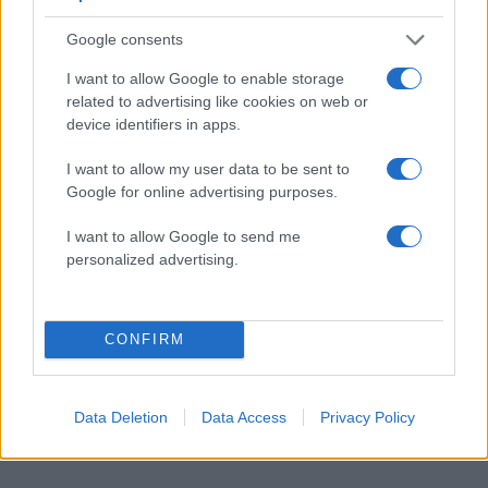
Συμβολαιογράφος, ο
Μάξιμος Μουμούρης
Google consents
I want to allow Google to enable storage
Ορέστης, ο
Νίκος Νικολάου
related to advertising like cookies on web or
device identifiers in apps.
Και οι:
Στέλα Φυρογένη,
Κούλλης Νικολάου,
I want to allow my user data to be sent to
Βάσια Παναγοπούλου, Μάριος Αθανασίου
Google for online advertising purposes.
I want to allow Google to send me
Φιλική συμμετοχή,
Άντζελα Γκερέκου
personalized advertising.
Στον ρόλο της Μαργαρίτας, η
Λυδία Κονιόρδου
CONFIRM
Αλεξάνδρα, η
Πέμη Ζούνη
Data Deletion
Data Access
Privacy Policy
Στέφανος, ο
Αντρέας Γεωργίου