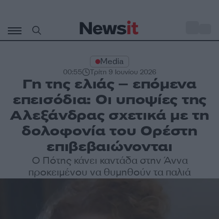
Μετάβαση
σε
o
32
περιεχόμενο
Media
00:55
Τρίτη 9 Ιουνίου 2026
Γη της ελιάς – επόμενα
επεισόδια: Οι υποψίες της
Αλεξάνδρας σχετικά με τη
δολοφονία του Ορέστη
επιβεβαιώνονται
Ο Πότης κάνει καντάδα στην Άννα
προκειμένου να θυμηθούν τα παλιά