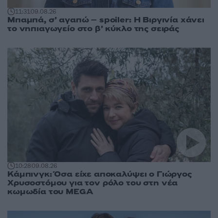
11:31
09.08.26
Μπαμπά, σ’ αγαπώ – spoiler: Η Βιργινία χάνει
το νηπιαγωγείο στο β’ κύκλο της σειράς
10:28
09.08.26
Κάμπινγκ: Όσα είχε αποκαλύψει ο Γιώργος
Χρυσοστόμου για τον ρόλο του στη νέα
κωμωδία του MEGA