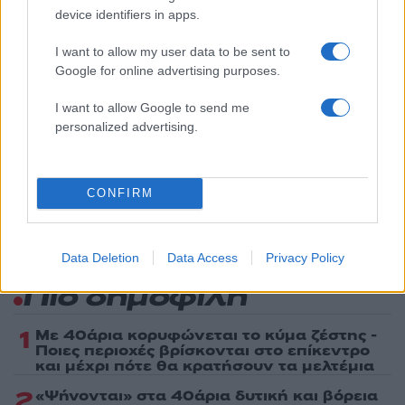
device identifiers in apps.
Media
ΙΝΤΙΑΝΑ ΤΖΟΟΥΝΣ
ΤΑΙΝΙΑ
I want to allow my user data to be sent to
ΦΕΣΤΙΒΑΛ ΚΑΝΝΩΝ
Google for online advertising purposes.
Share:
I want to allow Google to send me
personalized advertising.
Ακολουθήστε το Νewsit.gr στο
Google News
και
ενημερωθείτε πρώτοι για όλη την ειδησεογραφία και τα
τελευταία νέα
της ημέρας
CONFIRM
Data Deletion
Data Access
Privacy Policy
Πιο δημοφιλή
1
Με 40άρια κορυφώνεται το κύμα ζέστης -
Ποιες περιοχές βρίσκονται στο επίκεντρο
και μέχρι πότε θα κρατήσουν τα μελτέμια
2
«Ψήνονται» στα 40άρια δυτική και βόρεια