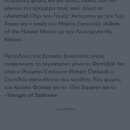
οι πρώτες φήμες και για άλλες ταινίες που θα
κάνουν την πρεμιέρα τους εκεί, όπως το
«Asteroid City» του Γουές ‘Αντερσον με τον Τομ
Χανκς και η ταινία του Μάρτιν Σκορσέζε «Killers
of the Flower Moon» με τον Λεονάρντο Ντι
Κάπριο.
Πρόεδρος της Κριτικής Επιτροπής όπως
ανακοίνωσε το περασμένο μήνα το Φεστιβάλ θα
είναι ο Ρούμπεν Έστλουντ (Ruben Östlund) ο
Σουηδός σκηνοθέτης που κέρδισε δύο φορές
τον Χρυσό Φοίνικα για το «The Square» και το
«Triangle of Sadness».
ΔΙΑΦΗΜΙΣΗ