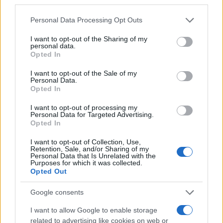
third parties.
Σχόλια
Please note that this website/app uses one or more Google
Personal Data Processing Opt Outs
services and may gather and store information including but
not limited to your visit or usage behaviour. You may click to
I want to opt-out of the Sharing of my
personal data.
grant or deny consent to Google and its third-party tags to
Opted In
use your data for below specified purposes in below Google
consent section.
I want to opt-out of the Sale of my
Σχολίασε εδώ
Personal Data.
Opted In
I want to opt-out of processing my
50 /50
Personal Data for Targeted Advertising.
Opted In
I want to opt-out of Collection, Use,
Retention, Sale, and/or Sharing of my
Personal Data that Is Unrelated with the
Purposes for which it was collected.
2000 /2000
Opted Out
Υποβολή σχολίου
Google consents
Όροι Χρήσης
. Το site προστατεύεται από reCAPTCHA, ισχύουν
I want to allow Google to enable storage
Πολιτική Απορρήτου
&
Όροι Χρήσης
της Google.
related to advertising like cookies on web or