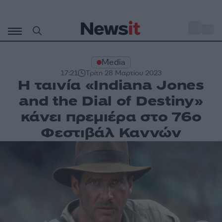
Μετάβαση
σε
o
31
περιεχόμενο
Media
17:21
Τρίτη 28 Μαρτίου 2023
Η ταινία «Indiana Jones
and the Dial of Destiny»
κάνει πρεμιέρα στο 76ο
Φεστιβάλ Καννών