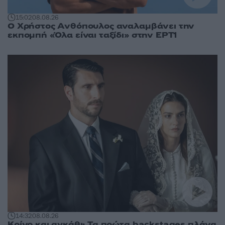
15:02
08.08.26
Ο Χρήστος Ανθόπουλος αναλαμβάνει την
εκπομπή «Όλα είναι ταξίδι» στην ΕΡΤ1
14:32
08.08.26
Κρίνο και αγκάθι: Τα πρώτα backstages πλάνα