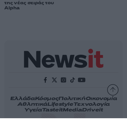
της νέας σειράς του
Alpha
Ελλάδα
Κόσμος
Πολιτική
Οικονομία
Αθλητικά
Lifestyle
Τεχνολογία
Υγεία
Tasteit
Media
Driveit