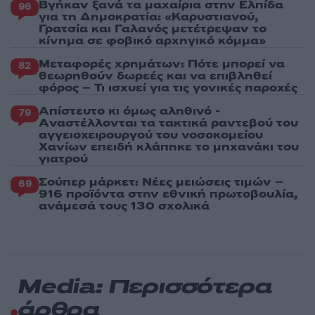
Βγήκαν ξανά τα μαχαίρια στην Ελπίδα
96
για τη Δημοκρατία: «Καρυστιανού,
Γρατσία και Γαλανός μετέτρεψαν το
κίνημα σε φοβικό αρχηγικό κόμμα»
Μεταφορές χρημάτων: Πότε μπορεί να
82
θεωρηθούν δωρεές και να επιβληθεί
φόρος – Τι ισχυεί για τις γονικές παροχές
Απίστευτο κι όμως αληθινό -
79
Aναστέλλονται τα τακτικά ραντεβού του
αγγειοχειρουργού του νοσοκομείου
Χανίων επειδή κλάπηκε το μηχανάκι του
γιατρού
Σούπερ μάρκετ: Νέες μειώσεις τιμών –
69
916 προϊόντα στην εθνική πρωτοβουλία,
ανάμεσά τους 130 σχολικά
Media: Περισσότερα
άρθρα