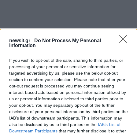
Αν τα χάσατε
newsit.gr -
Do Not Process My Personal
Information
If you wish to opt-out of the sale, sharing to third parties, or
processing of your personal or sensitive information for
targeted advertising by us, please use the below opt-out
section to confirm your selection. Please note that after your
opt-out request is processed you may continue seeing
interest-based ads based on personal information utilized by
us or personal information disclosed to third parties prior to
Τραγωδία με 4χρονο αγόρι
Οι 6 όροι «φωτιά» του 
your opt-out. You may separately opt-out of the further
στην Πάρο: Τα τρία σημεία
στις ΗΠΑ για τα Στενά
disclosure of your personal information by third parties on the
που εστιάζουν οι
Ορμούζ - «Ποτέ δεν 
αστυνομικοί για τον πνιγμό
κάνουμε πίσω, είτε 
IAB’s list of downstream participants. This information may
στην πισίνα
πόλεμο είτε σε
also be disclosed by us to third parties on the
IAB’s List of
διαπραγματεύσεις
Downstream Participants
that may further disclose it to other