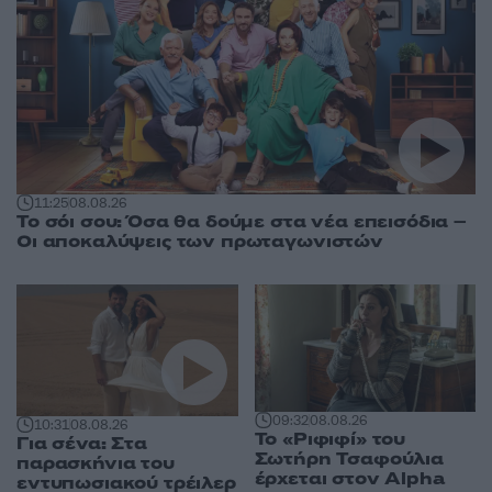
11:25
08.08.26
Το σόι σου: Όσα θα δούμε στα νέα επεισόδια –
Οι αποκαλύψεις των πρωταγωνιστών
09:32
08.08.26
10:31
08.08.26
Το «Ριφιφί» του
Για σένα: Στα
Σωτήρη Τσαφούλια
παρασκήνια του
έρχεται στον Alpha
εντυπωσιακού τρέιλερ