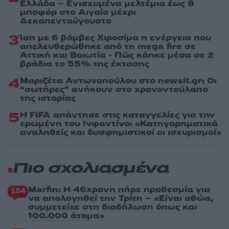
Ελλάδα – Ενισχυμένα μελτέμια έως 8
μποφόρ στο Αιγαίο μέχρι
Δεκαπενταύγουστο
3
Ίση με 6 βόμβες Χιροσίμα η ενέργεια που
απελευθερώθηκε από τη mega fire σε
Αττική και Βοιωτία - Πώς κάηκε μέσα σε 2
βράδια το 55% της έκτασης
4
Μαριζέτα Αντωνοπούλου στο newsit.gr: Οι
“σωτήρες” ανήκουν στο χρονοντούλαπο
της ιστορίας
5
Η FIFA απάντησε στις καταγγελίες για την
ερωμένη του Ινφαντίνο: «Κατηγορηματικά
αναληθείς και δυσφημιστικοί οι ισχυρισμοί»
Πιο σχολιασμένα
Marfin: Η 46χρονη πήρε προθεσμία για
104
να απολογηθεί την Τρίτη – «Είναι αθώα,
συμμετείχε στη διαδήλωση όπως και
100.000 άτομα»